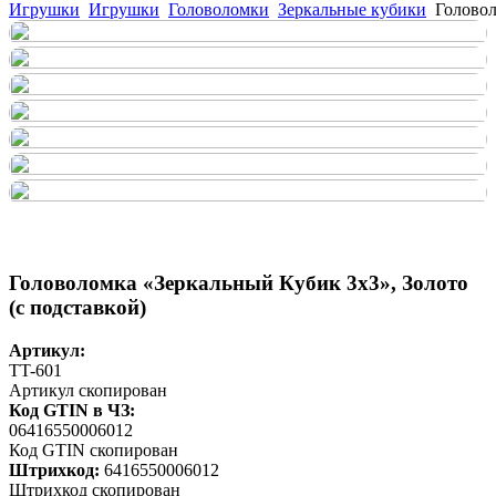
Игрушки
Игрушки
Головоломки
Зеркальные кубики
Головол
Головоломка «Зеркальный Кубик 3х3», Золото
(с подставкой)
Артикул:
TT-601
Артикул скопирован
Код GTIN в ЧЗ:
06416550006012
Код GTIN скопирован
Штрихкод:
6416550006012
Штрихкод скопирован