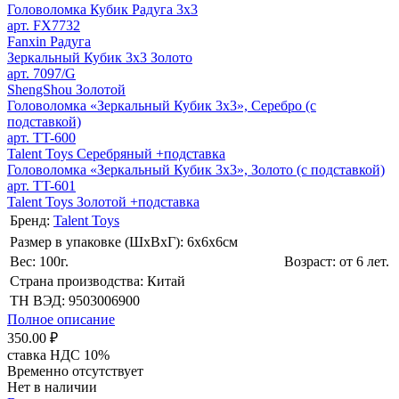
Головоломка Кубик Радуга 3х3
арт. FX7732
Fanxin Радуга
Зеркальный Кубик 3х3 Золото
арт. 7097/G
ShengShou Золотой
Головоломка «Зеркальный Кубик 3х3», Серебро (с
подставкой)
арт. TT-600
Talent Toys Серебряный +подставка
Головоломка «Зеркальный Кубик 3х3», Золото (с подставкой)
арт. TT-601
Talent Toys Золотой +подставка
Бренд:
Talent Toys
Размер в упаковке (ШхВxГ): 6х6х6cм
Вес: 100г.
Возраст: от 6 лет.
Страна производства: Китай
ТН ВЭД: 9503006900
Полное описание
350.00 ₽
ставка НДС 10%
Временно отсутствует
Нет в наличии