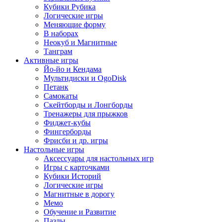
Кубики Рубика
Логические игры
Меняющие форму
В наборах
Неокуб и Магнитные
Танграм
Активные игры
Йо-йо и Кендама
Мультидиски и OgoDisk
Петанк
Самокаты
Скейтборды и Лонгборды
Тренажеры для прыжков
Фиджет-кубы
Фингерборды
Фрисби и др. игры
Настольные игры
Аксессуары для настольных игр
Игры с карточками
Кубики Историй
Логические игры
Магнитные в дорогу
Мемо
Обучение и Развитие
Пазлы