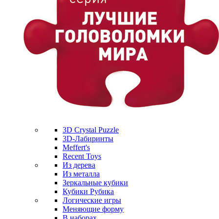
3D Crystal Puzzle
3D-Лабиринты
Meffert's
Recent Toys
Из дерева
Из металла
Зеркальные кубики
Кубики Рубика
Логические игры
Меняющие форму
В наборах