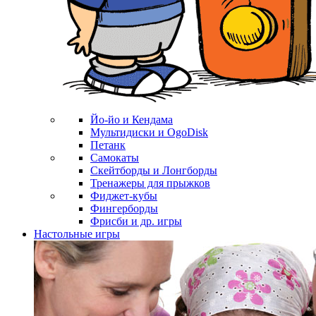
Йо-йо и Кендама
Мультидиски и OgoDisk
Петанк
Самокаты
Скейтборды и Лонгборды
Тренажеры для прыжков
Фиджет-кубы
Фингерборды
Фрисби и др. игры
Настольные игры