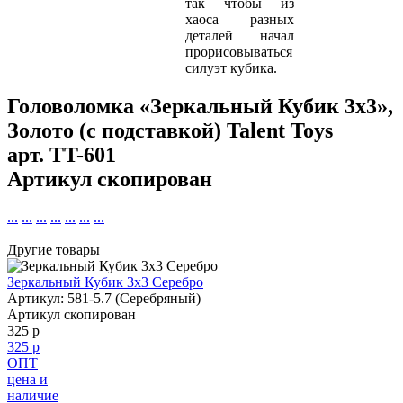
так чтобы из
хаоса разных
деталей начал
прорисовываться
силуэт кубика.
Головоломка «Зеркальный Кубик 3х3»,
Золото (с подставкой) Talent Toys
арт.
TT-601
Артикул скопирован
...
...
...
...
...
...
...
Другие товары
Зеркальный Кубик 3х3 Серебро
Артикул: 581-5.7 (Серебряный)
Артикул скопирован
325 р
325 р
ОПТ
цена и
наличие