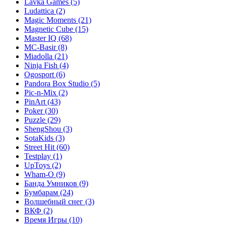
Lavka Games
(5)
Ludattica
(2)
Magic Moments
(21)
Magnetic Cube
(15)
Master IQ
(68)
MC-Basir
(8)
Miadolla
(21)
Ninja Fish
(4)
Ogosport
(6)
Pandora Box Studio
(5)
Pic-n-Mix
(2)
PinArt
(43)
Poker
(30)
Puzzle
(29)
ShengShou
(3)
SotaKids
(3)
Street Hit
(60)
Testplay
(1)
UpToys
(2)
Wham-O
(9)
Банда Умников
(9)
Бумбарам
(24)
Волшебный снег
(3)
ВКФ
(2)
Время Игры
(10)