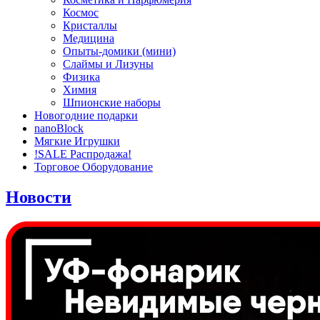
Космос
Кристаллы
Медицина
Опыты-домики (мини)
Слаймы и Лизуны
Физика
Химия
Шпионские наборы
Новогодние подарки
nanoBlock
Мягкие Игрушки
!SALE Распродажа!
Торговое Оборудование
Новости