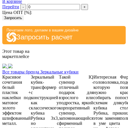
В корзине
Перейти
-
+
Цена ОПТ [
%
]:
Запросить
Печатаем лого, делаем в вашем дизайне
Запросить расчет
Этот товар на
маркетплейсе
Все товары бренда Зеркальные кубики
Красивое
Зеркальный
Такой IQ
Интересная
Фир
сочетания
кубик-
сувенир -
головоломка,
под
белый
трансформер
отличный
которую
поз
пластик +
с
подарок для
нужно
кра
наклейки под
конструкцией
взрослого или
собирать по
пос
матовое
как у
подростка, яркий
схемам для
куб
золото с
классического
корпоративный
кубика
сто
эффектом
кубика
сувенир,
Рубика, при
кни
шлифованный
Рубика 3х3,
запоминающийся
этом заменяя
пол
металл.
но с
фирменный
в уме цвета