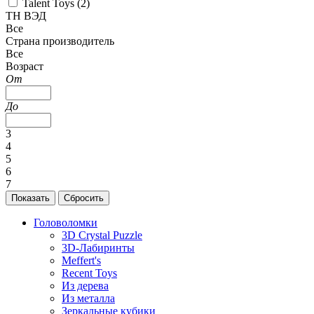
Talent Toys (
2
)
ТН ВЭД
Все
Страна производитель
Все
Возраст
От
До
3
4
5
6
7
Головоломки
3D Crystal Puzzle
3D-Лабиринты
Meffert's
Recent Toys
Из дерева
Из металла
Зеркальные кубики