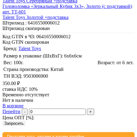
Talent Toys Серебряный +подставка
Головоломка «Зеркальный Кубик 3х3», Золото (с подставкой)
арт. TT-601
Talent Toys Золотой +подставка
Штрихкод :
6416550006012
Штрихкод скопирован
Код GTIN в ЧЗ:
06416550006012
Код GTIN скопирован
Бренд:
Talent Toys
Размер в упаковке (ШхВxГ): 6х6х6cм
Вес: 100г.
Возраст: от 6 лет.
Страна производства: Китай
ТН ВЭД: 9503006900
350.00 ₽
ставка НДС 10%
Временно отсутствует
Нет в наличии
В корзине
Перейти
-
+
Цена ОПТ [
%
]:
Запросить
Печатаем лого, делаем в вашем дизайне