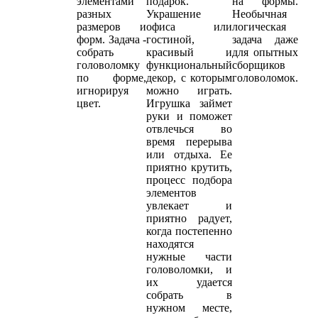
элементами
подарок.
на формы.
разных
Украшение
Необычная
размеров и
офиса или
логическая
форм. Задача -
гостиной,
задача даже
собрать
красивый и
для опытных
головоломку
функциональный
сборщиков
по форме,
декор, с которым
головоломок.
игнорируя
можно играть.
цвет.
Игрушка займет
руки и поможет
отвлечься во
время перерыва
или отдыха. Ее
приятно крутить,
процесс подбора
элементов
увлекает и
приятно радует,
когда постепенно
находятся
нужные части
головоломки, и
их удается
собрать в
нужном месте,