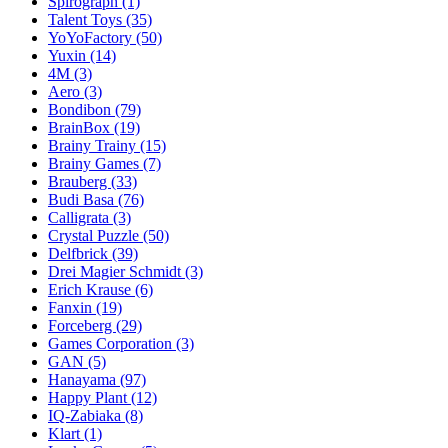
Spirograph
(1)
Talent Toys
(35)
YoYoFactory
(50)
Yuxin
(14)
4M
(3)
Aero
(3)
Bondibon
(79)
BrainBox
(19)
Brainy Trainy
(15)
Brainy Games
(7)
Brauberg
(33)
Budi Basa
(76)
Calligrata
(3)
Crystal Puzzle
(50)
Delfbrick
(39)
Drei Magier Schmidt
(3)
Erich Krause
(6)
Fanxin
(19)
Forceberg
(29)
Games Corporation
(3)
GAN
(5)
Hanayama
(97)
Happy Plant
(12)
IQ-Zabiaka
(8)
Klart
(1)