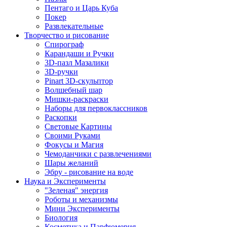
Пентаго и Царь Куба
Покер
Развлекательные
Творчество и рисование
Спирограф
Карандаши и Ручки
3D-пазл Мазалики
3D-ручки
Pinart 3D-скульптор
Волшебный шар
Мишки-раскраски
Наборы для первоклассников
Раскопки
Световые Картины
Своими Руками
Фокусы и Магия
Чемоданчики с развлечениями
Шары желаний
Эбру - рисование на воде
Наука и Эксперименты
"Зеленая" энергия
Роботы и механизмы
Мини Эксперименты
Биология
Косметика и Парфюмерия