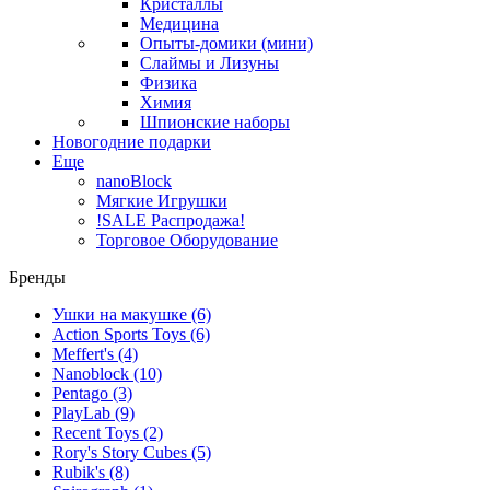
Кристаллы
Медицина
Опыты-домики (мини)
Слаймы и Лизуны
Физика
Химия
Шпионские наборы
Новогодние подарки
Еще
nanoBlock
Мягкие Игрушки
!SALE Распродажа!
Торговое Оборудование
Бренды
Ушки на макушке
(6)
Action Sports Toys
(6)
Meffert's
(4)
Nanoblock
(10)
Pentago
(3)
PlayLab
(9)
Recent Toys
(2)
Rory's Story Cubes
(5)
Rubik's
(8)