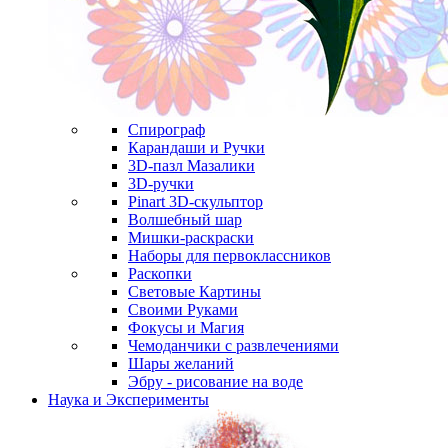
Спирограф
Карандаши и Ручки
3D-пазл Мазалики
3D-ручки
Pinart 3D-скульптор
Волшебный шар
Мишки-раскраски
Наборы для первоклассников
Раскопки
Световые Картины
Своими Руками
Фокусы и Магия
Чемоданчики с развлечениями
Шары желаний
Эбру - рисование на воде
Наука и Эксперименты