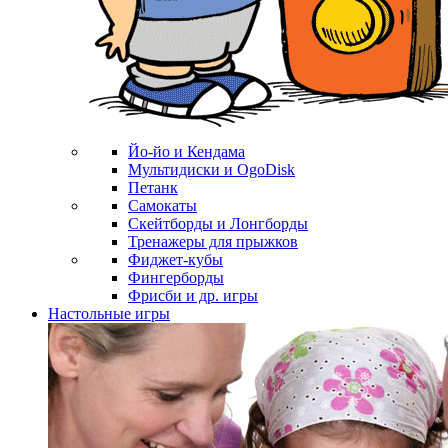
Йо-йо и Кендама
Мультидиски и OgoDisk
Петанк
Самокаты
Скейтборды и Лонгборды
Тренажеры для прыжков
Фиджет-кубы
Фингерборды
Фрисби и др. игры
Настольные игры