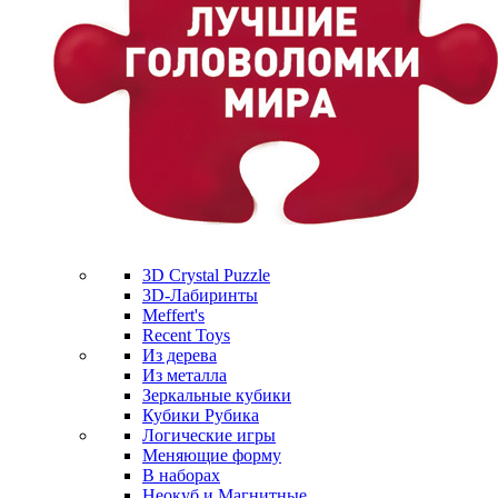
3D Crystal Puzzle
3D-Лабиринты
Meffert's
Recent Toys
Из дерева
Из металла
Зеркальные кубики
Кубики Рубика
Логические игры
Меняющие форму
В наборах
Неокуб и Магнитные