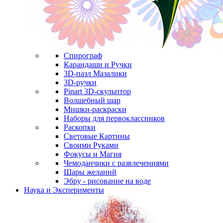
Спирограф
Карандаши и Ручки
3D-пазл Мазалики
3D-ручки
Pinart 3D-скульптор
Волшебный шар
Мишки-раскраски
Наборы для первоклассников
Раскопки
Световые Картины
Своими Руками
Фокусы и Магия
Чемоданчики с развлечениями
Шары желаний
Эбру - рисование на воде
Наука и Эксперименты