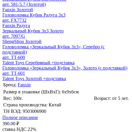
арт. 581-5.7 (Золотой)
Fanxin Золотой
Головоломка Кубик Радуга 3х3
арт. FX7732
Fanxin Радуга
Зеркальный Кубик 3х3 Золото
арт. 7097/G
ShengShou Золотой
Головоломка «Зеркальный Кубик 3х3», Серебро (с
подставкой)
арт. TT-600
Talent Toys Серебряный +подставка
Головоломка «Зеркальный Кубик 3х3», Золото (с подставкой)
арт. TT-601
Talent Toys Золотой +подставка
Бренд:
Fanxin
Размер в упаковке (ШхВxГ): 6х9х6cм
Вес: 100г.
Возраст: от 5 лет.
Страна производства: Китай
ТН ВЭД: 9503006900
Полное описание
390.00 ₽
ставка НДС 22%