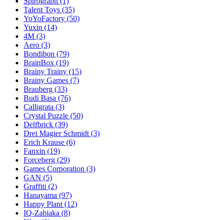
Spirograph
(1)
Talent Toys
(35)
YoYoFactory
(50)
Yuxin
(14)
4M
(3)
Aero
(3)
Bondibon
(79)
BrainBox
(19)
Brainy Trainy
(15)
Brainy Games
(7)
Brauberg
(33)
Budi Basa
(76)
Calligrata
(3)
Crystal Puzzle
(50)
Delfbrick
(39)
Drei Magier Schmidt
(3)
Erich Krause
(6)
Fanxin
(19)
Forceberg
(29)
Games Corporation
(3)
GAN
(5)
Graffiti
(2)
Hanayama
(97)
Happy Plant
(12)
IQ-Zabiaka
(8)