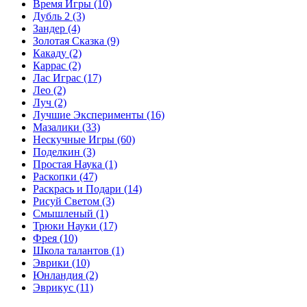
Время Игры
(10)
Дубль 2
(3)
Зандер
(4)
Золотая Сказка
(9)
Какаду
(2)
Каррас
(2)
Лас Играс
(17)
Лео
(2)
Луч
(2)
Лучшие Эксперименты
(16)
Мазалики
(33)
Нескучные Игры
(60)
Поделкин
(3)
Простая Наука
(1)
Раскопки
(47)
Раскрась и Подари
(14)
Рисуй Светом
(3)
Смышленый
(1)
Трюки Науки
(17)
Фрея
(10)
Школа талантов
(1)
Эврики
(10)
Юнландия
(2)
Эврикус
(11)