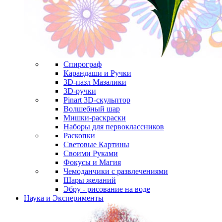
Спирограф
Карандаши и Ручки
3D-пазл Мазалики
3D-ручки
Pinart 3D-скульптор
Волшебный шар
Мишки-раскраски
Наборы для первоклассников
Раскопки
Световые Картины
Своими Руками
Фокусы и Магия
Чемоданчики с развлечениями
Шары желаний
Эбру - рисование на воде
Наука и Эксперименты