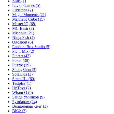
Klart
(1)
Lavka Games
(5)
Ludattica
(2)
Magic Moments
(21)
Magnetic Cube
(15)
Master IQ
(68)
MC-Basir
(8)
Miadolla
(21)
Ninja Fish
(4)
Ogosport
(6)
Pandora Box Studio
(5)
Pic-n-Mix
(2)
PinArt
(43)
Poker
(30)
Puzzle
(29)
ShengShou
(3)
SotaKids
(3)
Street Hit
(60)
Testplay
(1)
UpToys
(2)
Wham-O
(9)
Банда Умников
(9)
Бумбарам
(24)
Волшебный снег
(3)
ВКФ
(2)