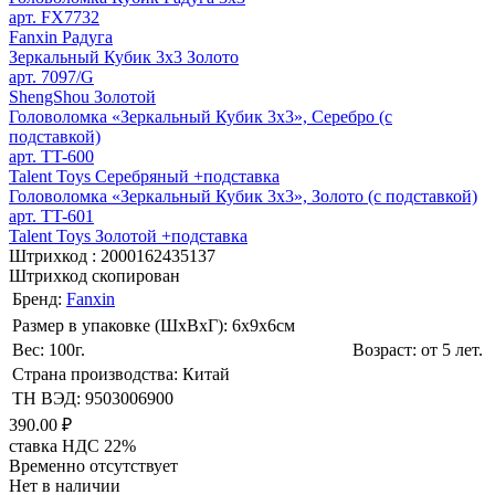
арт. FX7732
Fanxin Радуга
Зеркальный Кубик 3х3 Золото
арт. 7097/G
ShengShou Золотой
Головоломка «Зеркальный Кубик 3х3», Серебро (с
подставкой)
арт. TT-600
Talent Toys Серебряный +подставка
Головоломка «Зеркальный Кубик 3х3», Золото (с подставкой)
арт. TT-601
Talent Toys Золотой +подставка
Штрихкод :
2000162435137
Штрихкод скопирован
Бренд:
Fanxin
Размер в упаковке (ШхВxГ): 6х9х6cм
Вес: 100г.
Возраст: от 5 лет.
Страна производства: Китай
ТН ВЭД: 9503006900
390.00 ₽
ставка НДС 22%
Временно отсутствует
Нет в наличии