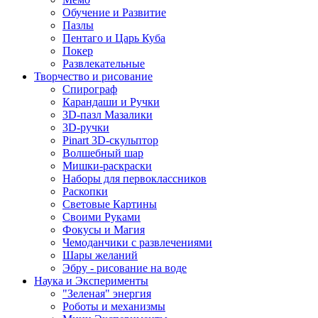
Обучение и Развитие
Пазлы
Пентаго и Царь Куба
Покер
Развлекательные
Творчество и рисование
Спирограф
Карандаши и Ручки
3D-пазл Мазалики
3D-ручки
Pinart 3D-скульптор
Волшебный шар
Мишки-раскраски
Наборы для первоклассников
Раскопки
Световые Картины
Своими Руками
Фокусы и Магия
Чемоданчики с развлечениями
Шары желаний
Эбру - рисование на воде
Наука и Эксперименты
"Зеленая" энергия
Роботы и механизмы