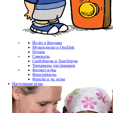
Йо-йо и Кендама
Мультидиски и OgoDisk
Петанк
Самокаты
Скейтборды и Лонгборды
Тренажеры для прыжков
Фиджет-кубы
Фингерборды
Фрисби и др. игры
Настольные игры