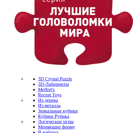
3D Crystal Puzzle
3D-Лабиринты
Meffert's
Recent Toys
Из дерева
Из металла
Зеркальные кубики
Кубики Рубика
Логические игры
Меняющие форму
В наборах