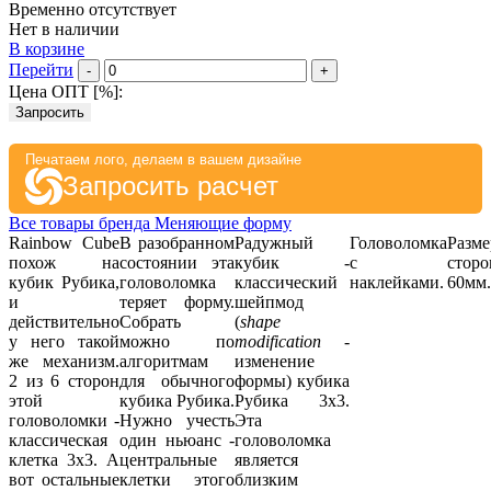
Временно отсутствует
Нет в наличии
В корзине
Перейти
-
+
Цена ОПТ [
%
]:
Запросить
Печатаем лого, делаем в вашем дизайне
Запросить расчет
Все товары бренда Меняющие форму
Rainbow Cube
В разобранном
Радужный
Головоломка
Разме
похож на
состоянии эта
кубик -
с
стор
кубик Рубика,
головоломка
классический
наклейками.
60мм.
и
теряет форму.
шейпмод
действительно
Собрать
(
shape
у него такой
можно по
modification
-
же механизм.
алгоритмам
изменение
2 из 6 сторон
для обычного
формы) кубика
этой
кубика Рубика.
Рубика 3х3.
головоломки -
Нужно учесть
Эта
классическая
один ньюанс -
головоломка
клетка 3х3. А
центральные
является
вот остальные
клетки этого
близким