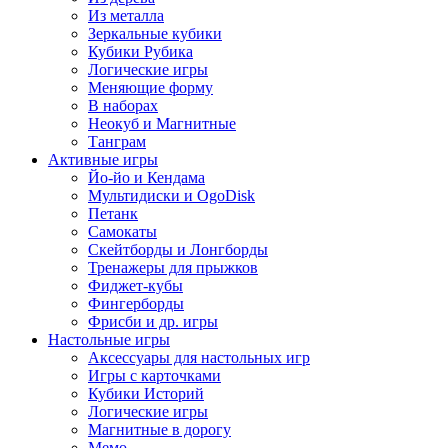
Из металла
Зеркальные кубики
Кубики Рубика
Логические игры
Меняющие форму
В наборах
Неокуб и Магнитные
Танграм
Активные игры
Йо-йо и Кендама
Мультидиски и OgoDisk
Петанк
Самокаты
Скейтборды и Лонгборды
Тренажеры для прыжков
Фиджет-кубы
Фингерборды
Фрисби и др. игры
Настольные игры
Аксессуары для настольных игр
Игры с карточками
Кубики Историй
Логические игры
Магнитные в дорогу
Мемо