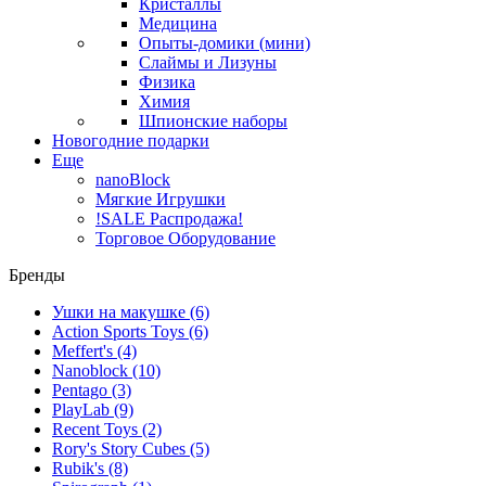
Кристаллы
Медицина
Опыты-домики (мини)
Слаймы и Лизуны
Физика
Химия
Шпионские наборы
Новогодние подарки
Еще
nanoBlock
Мягкие Игрушки
!SALE Распродажа!
Торговое Оборудование
Бренды
Ушки на макушке
(6)
Action Sports Toys
(6)
Meffert's
(4)
Nanoblock
(10)
Pentago
(3)
PlayLab
(9)
Recent Toys
(2)
Rory's Story Cubes
(5)
Rubik's
(8)