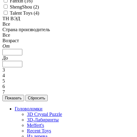
Fanxin (
16
)
ShengShou (
2
)
Talent Toys (
4
)
ТН ВЭД
Все
Страна производитель
Все
Возраст
От
До
3
4
5
6
7
Головоломки
3D Crystal Puzzle
3D-Лабиринты
Meffert's
Recent Toys
Из дерева