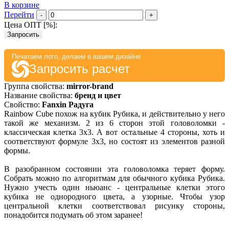
В корзине
Перейти
-
+
Цена ОПТ [
%
]:
Запросить
Печатаем лого, делаем в вашем дизайне
Запросить расчет
Группа свойства:
mirror-brand
Название свойства:
бренд и цвет
Свойство:
Fanxin Радуга
Rainbow Cube похож на кубик Рубика, и действительно у него
такой же механизм. 2 из 6 сторон этой головоломки -
классическая клетка 3х3. А вот остальные 4 стороны, хоть и
соответствуют формуле 3х3, но состоят из элементов разной
формы.
В разобранном состоянии эта головоломка теряет форму.
Собрать можно по алгоритмам для обычного кубика Рубика.
Нужно учесть один ньюанс - центральные клетки этого
кубика не однородного цвета, а узорные. Чтобы узор
центральной клетки соответствовал рисунку стороны,
понадобится подумать об этом заранее!