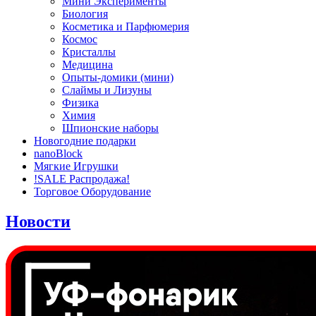
Мини Эксперименты
Биология
Косметика и Парфюмерия
Космос
Кристаллы
Медицина
Опыты-домики (мини)
Слаймы и Лизуны
Физика
Химия
Шпионские наборы
Новогодние подарки
nanoBlock
Мягкие Игрушки
!SALE Распродажа!
Торговое Оборудование
Новости