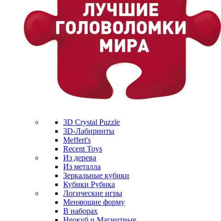
3D Crystal Puzzle
3D-Лабиринты
Meffert's
Recent Toys
Из дерева
Из металла
Зеркальные кубики
Кубики Рубика
Логические игры
Меняющие форму
В наборах
Неокуб и Магнитные