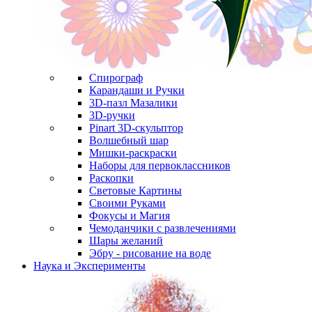
Спирограф
Карандаши и Ручки
3D-пазл Мазалики
3D-ручки
Pinart 3D-скульптор
Волшебный шар
Мишки-раскраски
Наборы для первоклассников
Раскопки
Световые Картины
Своими Руками
Фокусы и Магия
Чемоданчики с развлечениями
Шары желаний
Эбру - рисование на воде
Наука и Эксперименты