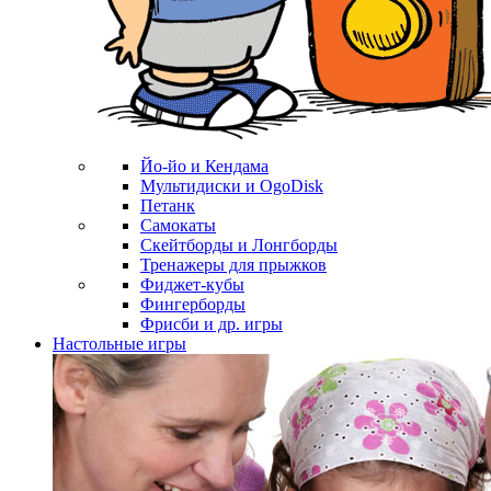
Йо-йо и Кендама
Мультидиски и OgoDisk
Петанк
Самокаты
Скейтборды и Лонгборды
Тренажеры для прыжков
Фиджет-кубы
Фингерборды
Фрисби и др. игры
Настольные игры