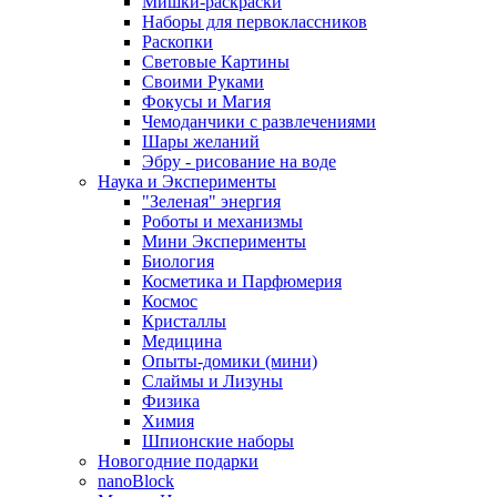
Мишки-раскраски
Наборы для первоклассников
Раскопки
Световые Картины
Своими Руками
Фокусы и Магия
Чемоданчики с развлечениями
Шары желаний
Эбру - рисование на воде
Наука и Эксперименты
"Зеленая" энергия
Роботы и механизмы
Мини Эксперименты
Биология
Косметика и Парфюмерия
Космос
Кристаллы
Медицина
Опыты-домики (мини)
Слаймы и Лизуны
Физика
Химия
Шпионские наборы
Новогодние подарки
nanoBlock