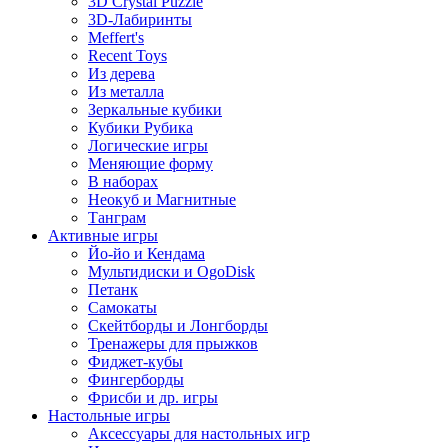
3D Crystal Puzzle
3D-Лабиринты
Meffert's
Recent Toys
Из дерева
Из металла
Зеркальные кубики
Кубики Рубика
Логические игры
Меняющие форму
В наборах
Неокуб и Магнитные
Танграм
Активные игры
Йо-йо и Кендама
Мультидиски и OgoDisk
Петанк
Самокаты
Скейтборды и Лонгборды
Тренажеры для прыжков
Фиджет-кубы
Фингерборды
Фрисби и др. игры
Настольные игры
Аксессуары для настольных игр