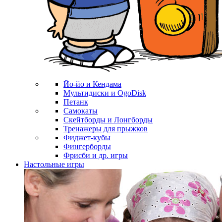
Йо-йо и Кендама
Мультидиски и OgoDisk
Петанк
Самокаты
Скейтборды и Лонгборды
Тренажеры для прыжков
Фиджет-кубы
Фингерборды
Фрисби и др. игры
Настольные игры