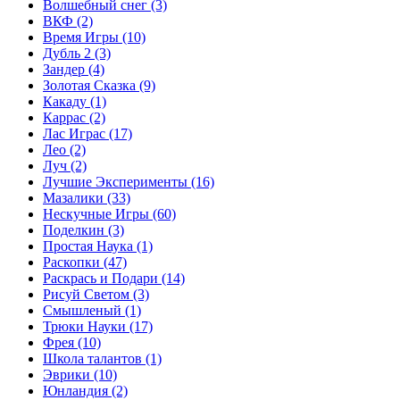
Волшебный снег
(3)
ВКФ
(2)
Время Игры
(10)
Дубль 2
(3)
Зандер
(4)
Золотая Сказка
(9)
Какаду
(1)
Каррас
(2)
Лас Играс
(17)
Лео
(2)
Луч
(2)
Лучшие Эксперименты
(16)
Мазалики
(33)
Нескучные Игры
(60)
Поделкин
(3)
Простая Наука
(1)
Раскопки
(47)
Раскрась и Подари
(14)
Рисуй Светом
(3)
Смышленый
(1)
Трюки Науки
(17)
Фрея
(10)
Школа талантов
(1)
Эврики
(10)
Юнландия
(2)