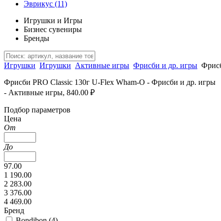
Эврикус
(11)
Игрушки и Игры
Бизнес сувениры
Бренды
Игрушки
Игрушки
Активные игры
Фрисби и др. игры
Фрисб
Фрисби PRO Classic 130г U-Flex Wham-O - Фрисби и др. игры
- Активные игры, 840.00 ₽
Подбор параметров
Цена
От
До
97.00
1 190.00
2 283.00
3 376.00
4 469.00
Бренд
Bondibon (
4
)