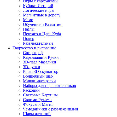
Игры с карточками
Кубики Историй
Логические игры
Магнитные в дорогу
Мемо
Обучение и Развитие
Пазлы
Пентаго и Царь Куба
Покер
Развлекательные
Творчество и рисование
Спирограф
Карандаши и Ручки
3D-пазл Мазалики
3D-ручки
Pinart 3D-скульптор
Волшебный шар
Мишки-раскраски
Наборы для первоклассников
Раскопки
Световые Картины
Своими Руками
Фокусы и Магия
Чемоданчики с развлечениями
Шары желаний