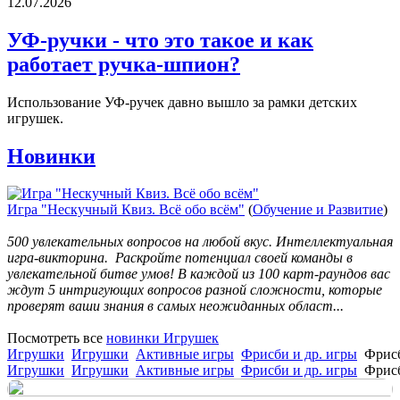
12.07.2026
УФ-ручки - что это такое и как
работает ручка-шпион?
Использование УФ-ручек давно вышло за рамки детских
игрушек.
Новинки
Игра "Нескучный Квиз. Всё обо всём"
(
Обучение и Развитие
)
500 увлекательных вопросов на любой вкус. Интеллектуальная
игра-викторина. Раскройте потенциал своей команды в
увлекательной битве умов! В каждой из 100 карт-раундов вас
ждут 5 интригующих вопросов разной сложности, которые
проверят ваши знания в самых неожиданных област...
Посмотреть все
новинки Игрушек
Игрушки
Игрушки
Активные игры
Фрисби и др. игры
Фрисб
Игрушки
Игрушки
Активные игры
Фрисби и др. игры
Фрисб