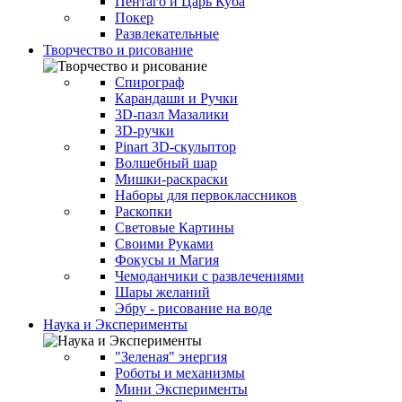
Пентаго и Царь Куба
Покер
Развлекательные
Творчество и рисование
Спирограф
Карандаши и Ручки
3D-пазл Мазалики
3D-ручки
Pinart 3D-скульптор
Волшебный шар
Мишки-раскраски
Наборы для первоклассников
Раскопки
Световые Картины
Своими Руками
Фокусы и Магия
Чемоданчики с развлечениями
Шары желаний
Эбру - рисование на воде
Наука и Эксперименты
"Зеленая" энергия
Роботы и механизмы
Мини Эксперименты