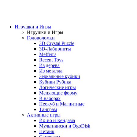
Игрушки и Игры
Игрушки и Игры
Головоломки
3D Crystal Puzzle
3D-Лабиринты
Meffert's
Recent Toys
Из дерева
Из металла
Зеркальные кубики
Кубики Рубика
Логические игры
Меняющие форму
В наборах
Неокуб и Магнитные
Танграм
Активные игры
Йо-йо и Кендама
Мультидиски и OgoDisk
Петанк
Самокаты