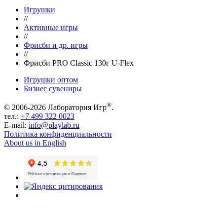
Игрушки
//
Активные игры
//
Фрисби и др. игры
//
Фрисби PRO Classic 130г U-Flex
Игрушки оптом
Бизнес сувениры
®
© 2006-2026 Лаборатория Игр
.
тел.:
+7 499 322 0023
E-mail:
info@playlab.ru
Политика конфиденциальности
About us in English