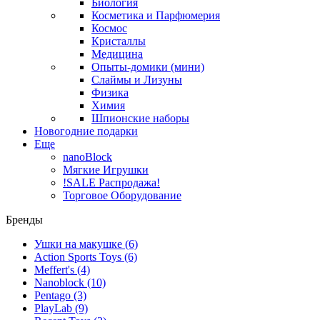
Биология
Косметика и Парфюмерия
Космос
Кристаллы
Медицина
Опыты-домики (мини)
Слаймы и Лизуны
Физика
Химия
Шпионские наборы
Новогодние подарки
Еще
nanoBlock
Мягкие Игрушки
!SALE Распродажа!
Торговое Оборудование
Бренды
Ушки на макушке
(6)
Action Sports Toys
(6)
Meffert's
(4)
Nanoblock
(10)
Pentago
(3)
PlayLab
(9)