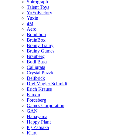
Spirograph
Talent Toys
YoYoFactory
Yuxin
4M
Aero
Bondibon
BrainBox
Brainy Trainy
Brainy Games
Brauberg
Budi Basa
Calligrata
Crystal Puzzle
Delfbrick
Drei Magier Schmidt
Erich Krause
Fanxin
Forceberg
Games Corporation
GAN
Hanayama
Happy Plant
IQ-Zabiaka
Klart