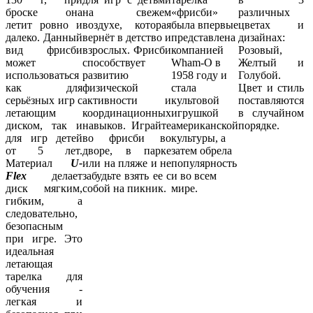
броске она
на свежем
«фрисби»
различных
летит ровно и
воздухе, которая
была впервые
цветах и
далеко. Данный
вернёт в детство и
представлена
дизайнах:
вид фрисби
взрослых. Фрисби
компанией
Розовый,
может
способствует
Wham-O в
Желтый и
использоваться
развитию
1958 году и
Голубой.
как для
физической
стала
Цвет и стиль
серьёзных игр с
активности и
культовой
поставляются
летающим
координационных
игрушкой
в случайном
диском, так и
навыков. Играйте
американской
порядке.
для игр детей
во фрисби во
культуры, а
от 5 лет.
дворе, в парке
затем обрела
Материал
U-
или на пляже и не
популярность
Flex
делает
забудьте взять ее с
и во всем
диск мягким,
собой на пикник.
мире.
гибким, а
следовательно,
безопасным
при игре. Это
идеальная
летающая
тарелка для
обучения -
легкая и