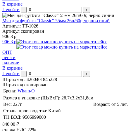
В корзине
Перейти
-
+
Мяч для футбэга "Classic" 55мм 26п/60г, черно-синий
Артикул: TT-1026
Артикул скопирован
906.3 р
906.3 р
ОПТ
цена и
наличие
В корзине
Перейти
-
+
Штрихкод :
4260401845228
Штрихкод скопирован
Бренд:
Wham-O
Размер в упаковке (ШхВxГ): 26,7х3,2х31,8cм
Вес: 227г.
Возраст: от 5 лет.
Страна производства: Китай
ТН ВЭД: 9506999000
840.00 ₽
ставка НДС 22%