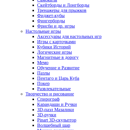
Скейтборды и Лонгборды
Тренажеры для прыжков
Фиджет-кубы
Фингерборды
Фрисби и др. игры
Настольные игры
Аксессуары для настольных игр
Игры с карточками
Кубики Историй
Логические игры
Магнитные в дорогу
Мемо
Обучение и Развитие
Пазлы
Пентаго и Царь Куба
Покер
Развлекательные
Творчество и рисование
Спирограф
Карандаши и Ручки
3D-пазл Мазалики
3D-ручки
Pinart 3D-скульптор
Волшебный шар