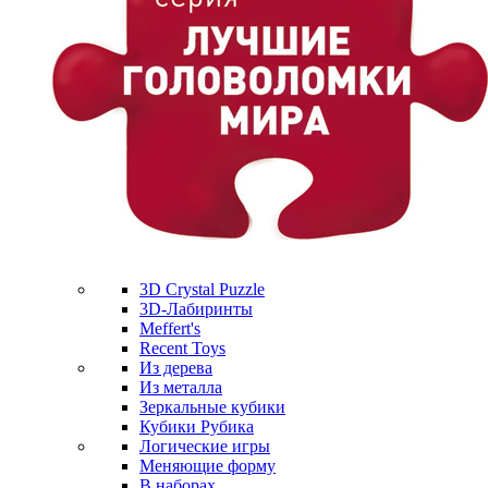
3D Crystal Puzzle
3D-Лабиринты
Meffert's
Recent Toys
Из дерева
Из металла
Зеркальные кубики
Кубики Рубика
Логические игры
Меняющие форму
В наборах