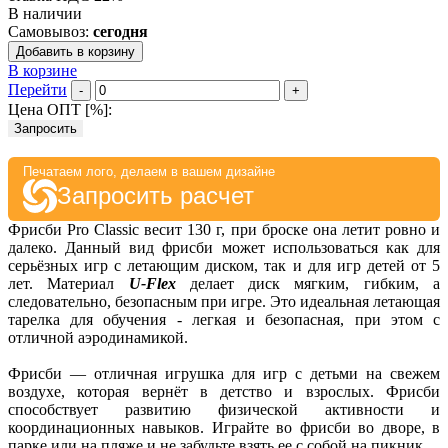
В наличии
Самовывоз:
сегодня
Добавить в корзину
В корзине
Перейти
-
+
Цена ОПТ [
%
]:
Запросить
Печатаем лого, делаем в вашем дизайне
Запросить расчет
Фрисби Pro Classic весит 130 г, при броске она летит ровно и
далеко. Данный вид фрисби может использоваться как для
серьёзных игр с летающим диском, так и для игр детей от 5
лет. Материал
U-Flex
делает диск мягким, гибким, а
следовательно, безопасным при игре. Это идеальная летающая
тарелка для обучения - легкая и безопасная, при этом с
отличной аэродинамикой.
Фрисби — отличная игрушка для игр с детьми на свежем
воздухе, которая вернёт в детство и взрослых. Фрисби
способствует развитию физической активности и
координационных навыков. Играйте во фрисби во дворе, в
парке или на пляже и не забудьте взять ее с собой на пикник.