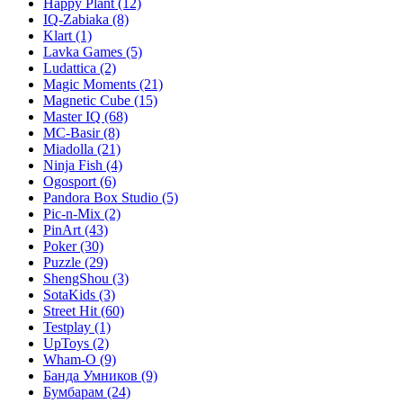
Happy Plant
(12)
IQ-Zabiaka
(8)
Klart
(1)
Lavka Games
(5)
Ludattica
(2)
Magic Moments
(21)
Magnetic Cube
(15)
Master IQ
(68)
MC-Basir
(8)
Miadolla
(21)
Ninja Fish
(4)
Ogosport
(6)
Pandora Box Studio
(5)
Pic-n-Mix
(2)
PinArt
(43)
Poker
(30)
Puzzle
(29)
ShengShou
(3)
SotaKids
(3)
Street Hit
(60)
Testplay
(1)
UpToys
(2)
Wham-O
(9)
Банда Умников
(9)
Бумбарам
(24)