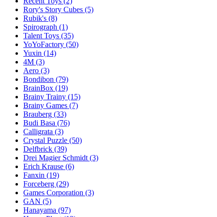
Recent Toys
(2)
Rory's Story Cubes
(5)
Rubik's
(8)
Spirograph
(1)
Talent Toys
(35)
YoYoFactory
(50)
Yuxin
(14)
4M
(3)
Aero
(3)
Bondibon
(79)
BrainBox
(19)
Brainy Trainy
(15)
Brainy Games
(7)
Brauberg
(33)
Budi Basa
(76)
Calligrata
(3)
Crystal Puzzle
(50)
Delfbrick
(39)
Drei Magier Schmidt
(3)
Erich Krause
(6)
Fanxin
(19)
Forceberg
(29)
Games Corporation
(3)
GAN
(5)
Hanayama
(97)