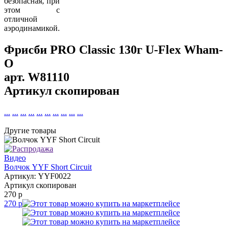
безопасная, при
этом с
отличной
аэродинамикой.
Фрисби PRO Classic 130г U-Flex Wham-
O
арт.
W81110
Артикул скопирован
...
...
...
...
...
...
...
...
...
...
Другие товары
Видео
Волчок YYF Short Circuit
Артикул: YYF0022
Артикул скопирован
270 р
270 р