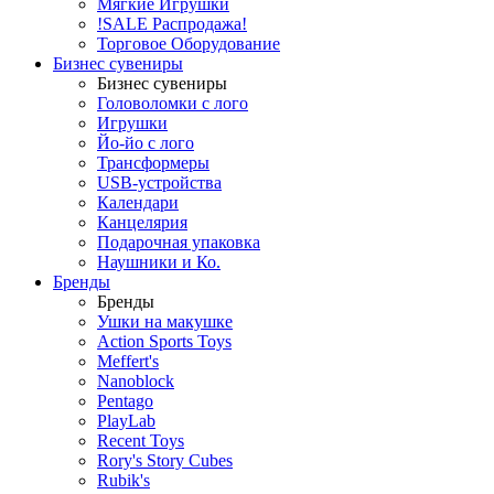
Мягкие Игрушки
!SALE Распродажа!
Торговое Оборудование
Бизнес сувениры
Бизнес сувениры
Головоломки с лого
Игрушки
Йо-йо с лого
Трансформеры
USB-устройства
Календари
Канцелярия
Подарочная упаковка
Наушники и Ко.
Бренды
Бренды
Ушки на макушке
Action Sports Toys
Meffert's
Nanoblock
Pentago
PlayLab
Recent Toys
Rory's Story Cubes
Rubik's