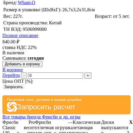
Бренд:
Wham-O
Размер в упаковке (ШхВxГ): 26,7х3,2х31,8cм
Вес: 227г.
Возраст: от 5 лет.
Страна производства: Китай
ТН ВЭД: 9506999000
Полное описание
840.00 ₽
ставка НДС 22%
В наличии
Самовывоз:
сегодня
Добавить в корзину
В корзине
Перейти
-
+
Цена ОПТ [
%
]:
Запросить
Печатаем лого, делаем в вашем дизайне
Запросить расчет
Все товары бренда Фрисби и др. игры
Фрисби Pro
Фрисби —
Классическая
Диски
Х
Classic весит
отличная игрушка
летающая
выпускаются
130 г, при
для игр с детьми
тарелка
в 3