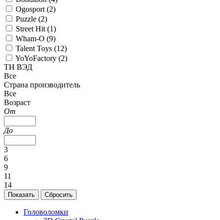
Ogosport (
2
)
Puzzle (
2
)
Street Hit (
1
)
Wham-O (
9
)
Talent Toys (
12
)
YoYoFactory (
2
)
ТН ВЭД
Все
Страна производитель
Все
Возраст
От
До
3
6
9
11
14
Головоломки