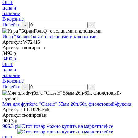
ОПТ
цена и
наличие
В корзине
Перейти
-
+
Игра "БёрдиГольф" с воланами и клюшками
Артикул: W72415
Артикул скопирован
3490 р
3490 р
ОПТ
цена и
наличие
В корзине
Перейти
-
+
Мяч для футбэга "Classic" 55мм 26п/60г, фиолетовый-фуксия
Артикул: TT-1026-Fuk
Артикул скопирован
906.3 р
906.3 р
ОПТ