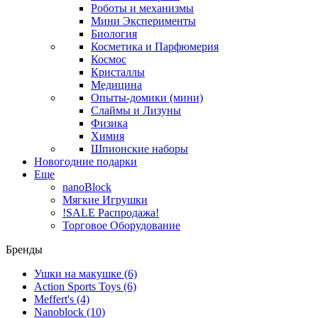
Роботы и механизмы
Мини Эксперименты
Биология
Косметика и Парфюмерия
Космос
Кристаллы
Медицина
Опыты-домики (мини)
Слаймы и Лизуны
Физика
Химия
Шпионские наборы
Новогодние подарки
Еще
nanoBlock
Мягкие Игрушки
!SALE Распродажа!
Торговое Оборудование
Бренды
Ушки на макушке
(6)
Action Sports Toys
(6)
Meffert's
(4)
Nanoblock
(10)