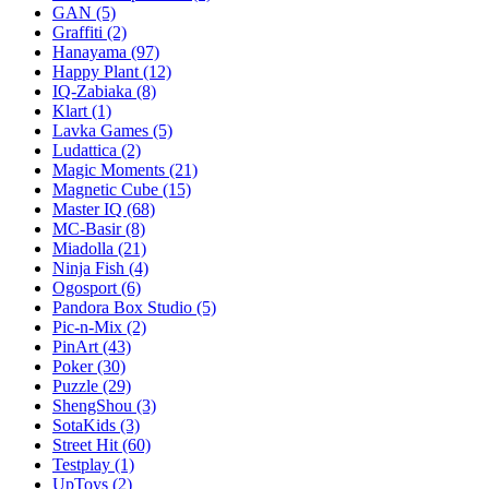
GAN
(5)
Graffiti
(2)
Hanayama
(97)
Happy Plant
(12)
IQ-Zabiaka
(8)
Klart
(1)
Lavka Games
(5)
Ludattica
(2)
Magic Moments
(21)
Magnetic Cube
(15)
Master IQ
(68)
MC-Basir
(8)
Miadolla
(21)
Ninja Fish
(4)
Ogosport
(6)
Pandora Box Studio
(5)
Pic-n-Mix
(2)
PinArt
(43)
Poker
(30)
Puzzle
(29)
ShengShou
(3)
SotaKids
(3)
Street Hit
(60)
Testplay
(1)
UpToys
(2)