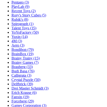
Pentago
(3)
PlayLab
(9)
Recent Toys
(2)
Rory's Story Cubes
(5)
Rubik's
(8)
Spirograph
(1)
Talent Toys
(35)
YoYoFactory
(50)
Yuxin
(14)
4M
(3)
Aero
(3)
Bondibon
(79)
BrainBox
(19)
Brainy Trainy
(15)
Brainy Games
(7)
Brauberg
(33)
Budi Basa
(76)
Calligrata
(3)
Crystal Puzzle
(50)
Delfbrick
(39)
Drei Magier Schmidt
(3)
Erich Krause
(6)
Fanxin
(19)
Forceberg
(29)
Games Corporation
(3)