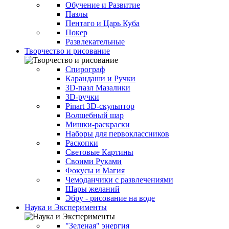
Обучение и Развитие
Пазлы
Пентаго и Царь Куба
Покер
Развлекательные
Творчество и рисование
Спирограф
Карандаши и Ручки
3D-пазл Мазалики
3D-ручки
Pinart 3D-скульптор
Волшебный шар
Мишки-раскраски
Наборы для первоклассников
Раскопки
Световые Картины
Своими Руками
Фокусы и Магия
Чемоданчики с развлечениями
Шары желаний
Эбру - рисование на воде
Наука и Эксперименты
"Зеленая" энергия