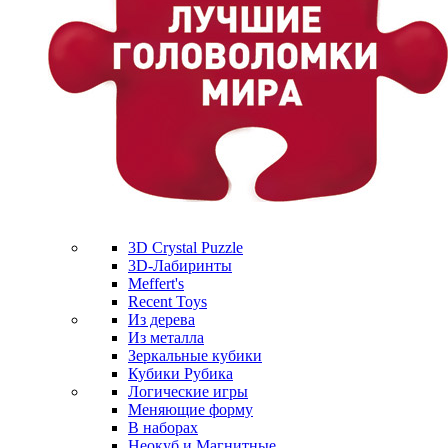
3D Crystal Puzzle
3D-Лабиринты
Meffert's
Recent Toys
Из дерева
Из металла
Зеркальные кубики
Кубики Рубика
Логические игры
Меняющие форму
В наборах
Неокуб и Магнитные