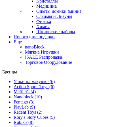
Кристаллы
Медицина
Опыты-домики (мини)
Слаймы и Лизуны
Физика
Химия
Шпионские наборы
Новогодние подарки
Еще
nanoBlock
Мягкие Игрушки
!SALE Распродажа!
Торговое Оборудование
Бренды
Ушки на макушке
(6)
Action Sports Toys
(6)
Meffert's
(4)
Nanoblock
(10)
Pentago
(3)
PlayLab
(9)
Recent Toys
(2)
Rory's Story Cubes
(5)
Rubik's
(8)