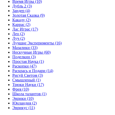
Время Игры
(10)
Дубль 2
(3)
Зандер
(4)
Золотая Сказка
(9)
Какаду
(2)
Каррас
(2)
Лас Играс
(17)
Лео
(2)
Луч
(2)
Лучшие Эксперименты
(16)
Мазалики
(33)
Нескучные Игры
(60)
Поделкин
(3)
Простая Наука
(1)
Раскопки
(47)
Раскрась и Подари
(14)
Рисуй Светом
(3)
Смышленый
(1)
Трюки Науки
(17)
Фрея
(10)
Школа талантов
(1)
Эврики
(10)
Юнландия
(2)
Эврикус
(11)