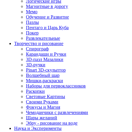
Логические игры
Магнитные в дорогу
Мемо
Обучение и Развитие
Пазлы
Пентаго и Царь Куба
Покер
Развлекательные
Творчество и рисование
Спирограф
Карандаши и Ручки
3D-пазл Мазалики
3D-ручки
Pinart 3D-скульптор
Волшебный шар
Мишки-раскраски
Наборы для первоклассников
Раскопки
Световые Картины
Своими Руками
Фокусы и Магия
Чемоданчики с развлечениями
Шары желаний
Эбру - рисование на воде
Наука и Эксперименты