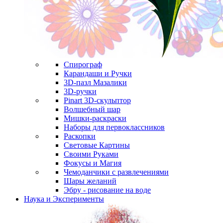
Спирограф
Карандаши и Ручки
3D-пазл Мазалики
3D-ручки
Pinart 3D-скульптор
Волшебный шар
Мишки-раскраски
Наборы для первоклассников
Раскопки
Световые Картины
Своими Руками
Фокусы и Магия
Чемоданчики с развлечениями
Шары желаний
Эбру - рисование на воде
Наука и Эксперименты