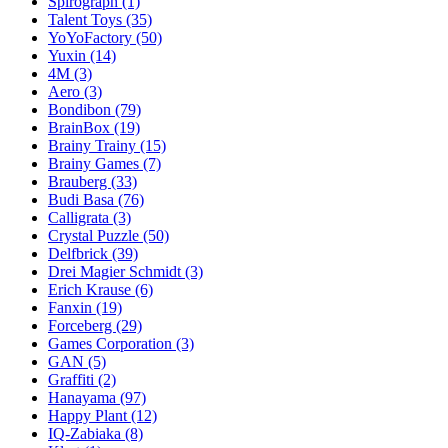
Spirograph
(1)
Talent Toys
(35)
YoYoFactory
(50)
Yuxin
(14)
4M
(3)
Aero
(3)
Bondibon
(79)
BrainBox
(19)
Brainy Trainy
(15)
Brainy Games
(7)
Brauberg
(33)
Budi Basa
(76)
Calligrata
(3)
Crystal Puzzle
(50)
Delfbrick
(39)
Drei Magier Schmidt
(3)
Erich Krause
(6)
Fanxin
(19)
Forceberg
(29)
Games Corporation
(3)
GAN
(5)
Graffiti
(2)
Hanayama
(97)
Happy Plant
(12)
IQ-Zabiaka
(8)