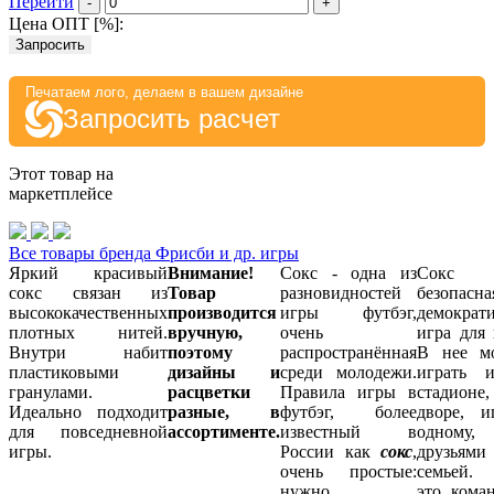
Перейти
-
+
Цена ОПТ [
%
]:
Запросить
Печатаем лого, делаем в вашем дизайне
Запросить расчет
Этот товар на
маркетплейсе
Все товары бренда Фрисби и др. игры
Яркий красивый
Внимание!
Сокс - одна из
Сокс
сокс связан из
Товар
разновидностей
безопасн
высококачественных
производится
игры футбэг,
демократ
плотных нитей.
вручную,
очень
игра для 
Внутри набит
поэтому
распространённая
В нее м
пластиковыми
дизайны и
среди молодежи.
играть 
гранулами.
расцветки
Правила игры в
стадионе,
Идеально подходит
разные, в
футбэг, более
дворе, и
для повседневной
ассортименте.
известный в
одному
игры.
России как
сокс
,
друзьями
очень простые:
семьей. 
нужно
это кома