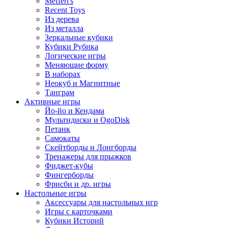
Meffert's
Recent Toys
Из дерева
Из металла
Зеркальные кубики
Кубики Рубика
Логические игры
Меняющие форму
В наборах
Неокуб и Магнитные
Танграм
Активные игры
Йо-йо и Кендама
Мультидиски и OgoDisk
Петанк
Самокаты
Скейтборды и Лонгборды
Тренажеры для прыжков
Фиджет-кубы
Фингерборды
Фрисби и др. игры
Настольные игры
Аксессуары для настольных игр
Игры с карточками
Кубики Историй