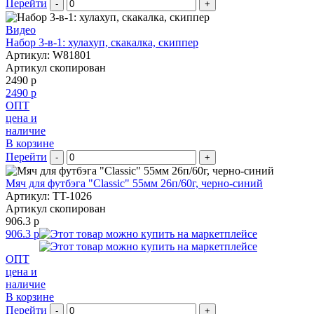
Перейти
-
+
Видео
Набор 3-в-1: хулахуп, скакалка, скиппер
Артикул: W81801
Артикул скопирован
2490 р
2490 р
ОПТ
цена и
наличие
В корзине
Перейти
-
+
Мяч для футбэга "Classic" 55мм 26п/60г, черно-синий
Артикул: TT-1026
Артикул скопирован
906.3 р
906.3 р
ОПТ
цена и
наличие
В корзине
Перейти
-
+