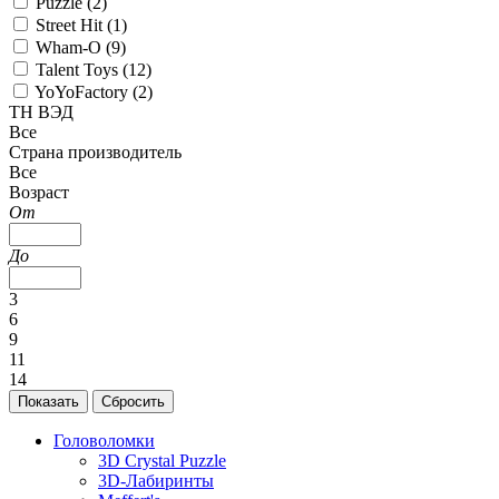
Puzzle (
2
)
Street Hit (
1
)
Wham-O (
9
)
Talent Toys (
12
)
YoYoFactory (
2
)
ТН ВЭД
Все
Страна производитель
Все
Возраст
От
До
3
6
9
11
14
Головоломки
3D Crystal Puzzle
3D-Лабиринты