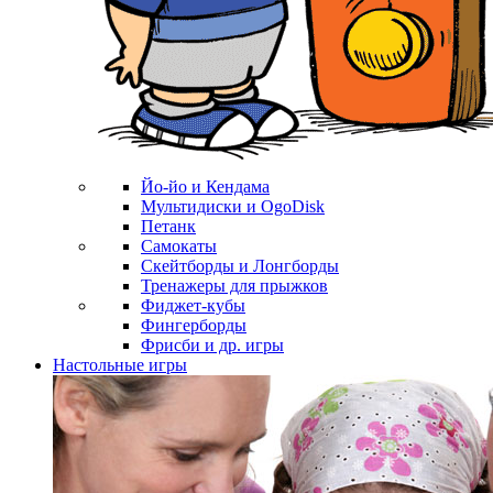
Йо-йо и Кендама
Мультидиски и OgoDisk
Петанк
Самокаты
Скейтборды и Лонгборды
Тренажеры для прыжков
Фиджет-кубы
Фингерборды
Фрисби и др. игры
Настольные игры