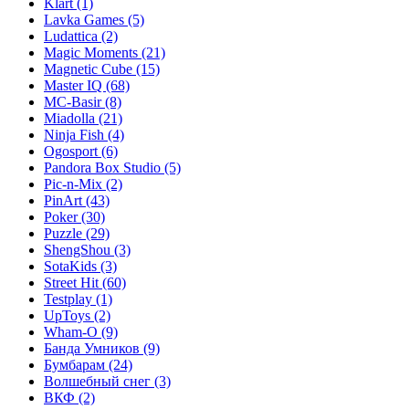
Klart
(1)
Lavka Games
(5)
Ludattica
(2)
Magic Moments
(21)
Magnetic Cube
(15)
Master IQ
(68)
MC-Basir
(8)
Miadolla
(21)
Ninja Fish
(4)
Ogosport
(6)
Pandora Box Studio
(5)
Pic-n-Mix
(2)
PinArt
(43)
Poker
(30)
Puzzle
(29)
ShengShou
(3)
SotaKids
(3)
Street Hit
(60)
Testplay
(1)
UpToys
(2)
Wham-O
(9)
Банда Умников
(9)
Бумбарам
(24)
Волшебный снег
(3)
ВКФ
(2)