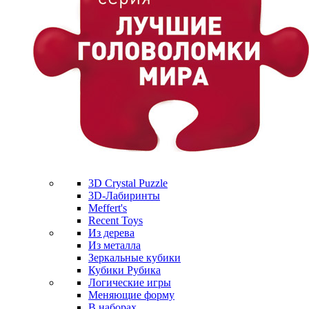
3D Crystal Puzzle
3D-Лабиринты
Meffert's
Recent Toys
Из дерева
Из металла
Зеркальные кубики
Кубики Рубика
Логические игры
Меняющие форму
В наборах