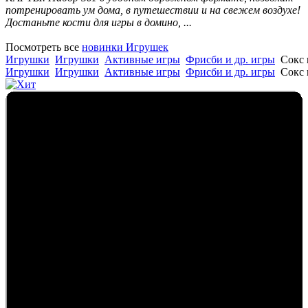
потренировать ум дома, в путешествии и на свежем воздухе!
Достаньте кости для игры в домино, ...
Посмотреть все
новинки Игрушек
Игрушки
Игрушки
Активные игры
Фрисби и др. игры
Сокс 
Игрушки
Игрушки
Активные игры
Фрисби и др. игры
Сокс 