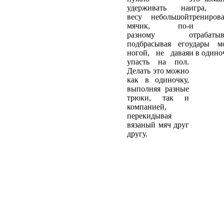
удерживать на
игра,
весу небольшой
тренирова
мячик, по-
и
разному
отрабатыв
подбрасывая его
удары м
ногой, не давая
и в одино
упасть на пол.
Делать это можно
как в одиночку,
выполняя разные
трюки, так и
компанией,
перекидывая
вязаный мяч друг
другу.