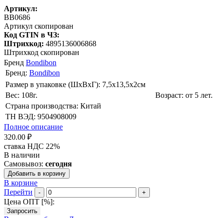
Артикул:
BB0686
Артикул скопирован
Код GTIN в ЧЗ:
Штрихкод:
4895136006868
Штрихкод скопирован
Бренд
Bondibon
Бренд:
Bondibon
Размер в упаковке (ШхВxГ): 7,5х13,5х2cм
Вес: 108г.
Возраст: от 5 лет.
Страна производства: Китай
ТН ВЭД: 9504908009
Полное описание
320.00 ₽
ставка НДС 22%
В наличии
Самовывоз:
сегодня
Добавить в корзину
В корзине
Перейти
-
+
Цена ОПТ [
%
]:
Запросить