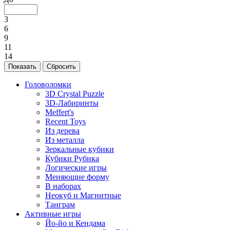
3
6
9
11
14
Головоломки
3D Crystal Puzzle
3D-Лабиринты
Meffert's
Recent Toys
Из дерева
Из металла
Зеркальные кубики
Кубики Рубика
Логические игры
Меняющие форму
В наборах
Неокуб и Магнитные
Танграм
Активные игры
Йо-йо и Кендама