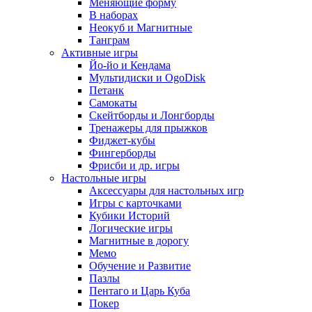
Меняющие форму
В наборах
Неокуб и Магнитные
Танграм
Активные игры
Йо-йо и Кендама
Мультидиски и OgoDisk
Петанк
Самокаты
Скейтборды и Лонгборды
Тренажеры для прыжков
Фиджет-кубы
Фингерборды
Фрисби и др. игры
Настольные игры
Аксессуары для настольных игр
Игры с карточками
Кубики Историй
Логические игры
Магнитные в дорогу
Мемо
Обучение и Развитие
Пазлы
Пентаго и Царь Куба
Покер