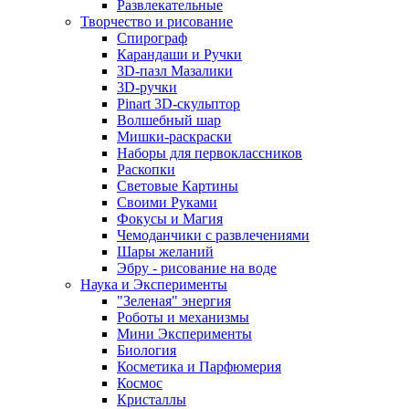
Развлекательные
Творчество и рисование
Спирограф
Карандаши и Ручки
3D-пазл Мазалики
3D-ручки
Pinart 3D-скульптор
Волшебный шар
Мишки-раскраски
Наборы для первоклассников
Раскопки
Световые Картины
Своими Руками
Фокусы и Магия
Чемоданчики с развлечениями
Шары желаний
Эбру - рисование на воде
Наука и Эксперименты
"Зеленая" энергия
Роботы и механизмы
Мини Эксперименты
Биология
Косметика и Парфюмерия
Космос
Кристаллы