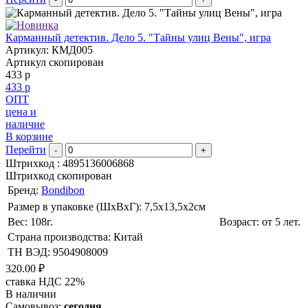
Карманный детектив. Дело 5. "Тайны улиц Вены", игра
Артикул: КМД005
Артикул скопирован
433 р
433 р
ОПТ
цена и
наличие
В корзине
Перейти
-
+
Штрихкод :
4895136006868
Штрихкод скопирован
Бренд:
Bondibon
Размер в упаковке (ШхВxГ): 7,5х13,5х2cм
Вес: 108г.
Возраст: от 5 лет.
Страна производства: Китай
ТН ВЭД: 9504908009
320.00 ₽
ставка НДС 22%
В наличии
Самовывоз:
сегодня