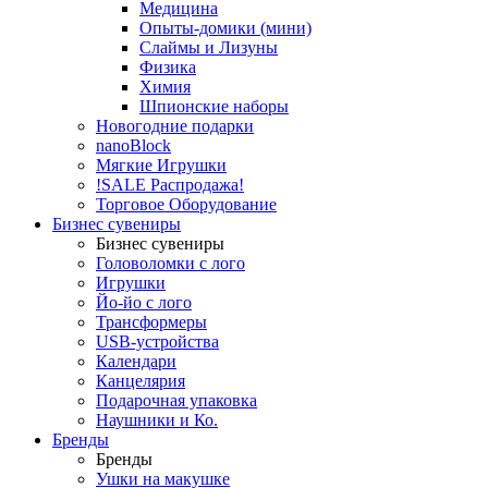
Медицина
Опыты-домики (мини)
Слаймы и Лизуны
Физика
Химия
Шпионские наборы
Новогодние подарки
nanoBlock
Мягкие Игрушки
!SALE Распродажа!
Торговое Оборудование
Бизнес сувениры
Бизнес сувениры
Головоломки с лого
Игрушки
Йо-йо с лого
Трансформеры
USB-устройства
Календари
Канцелярия
Подарочная упаковка
Наушники и Ко.
Бренды
Бренды
Ушки на макушке