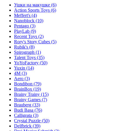
Ушки на макушке
(6)
Action Sports Toys
(6)
Meffert's
(4)
Nanoblock
(10)
Pentago
(3)
PlayLab
(9)
Recent Toys
(2)
Rory's Story Cubes
(5)
Rubik's
(8)
Spirograph
(1)
Talent Toys
(35)
YoYoFactory
(50)
Yuxin
(14)
4M
(3)
Aero
(3)
Bondibon
(79)
BrainBox
(19)
Brainy Trainy
(15)
Brainy Games
(7)
Brauberg
(33)
Budi Basa
(76)
Calligrata
(3)
Crystal Puzzle
(50)
Delfbrick
(39)