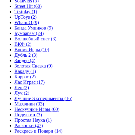
SotaKids
(3)
Street Hit
(60)
Testplay
(1)
UpToys
(2)
Wham-O
(9)
Банда Умников
(9)
Бумбарам
(24)
Волшебный снег
(3)
ВКФ
(2)
Время Игры
(10)
Дубль 2
(3)
Зандер
(4)
Золотая Сказка
(9)
Какаду
(1)
Каррас
(2)
Лас Играс
(17)
Лео
(2)
Луч
(2)
Лучшие Эксперименты
(16)
Мазалики
(33)
Нескучные Игры
(60)
Поделкин
(3)
Простая Наука
(1)
Раскопки
(47)
Раскрась и Подари
(14)