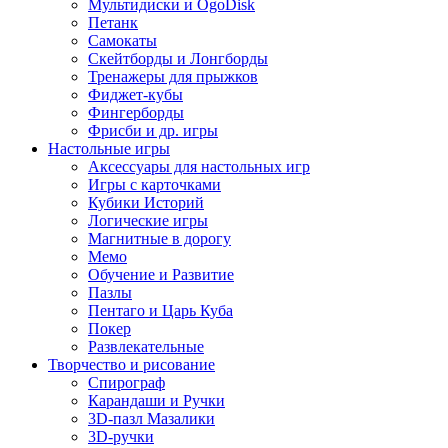
Мультидиски и OgoDisk
Петанк
Самокаты
Скейтборды и Лонгборды
Тренажеры для прыжков
Фиджет-кубы
Фингерборды
Фрисби и др. игры
Настольные игры
Аксессуары для настольных игр
Игры с карточками
Кубики Историй
Логические игры
Магнитные в дорогу
Мемо
Обучение и Развитие
Пазлы
Пентаго и Царь Куба
Покер
Развлекательные
Творчество и рисование
Спирограф
Карандаши и Ручки
3D-пазл Мазалики
3D-ручки