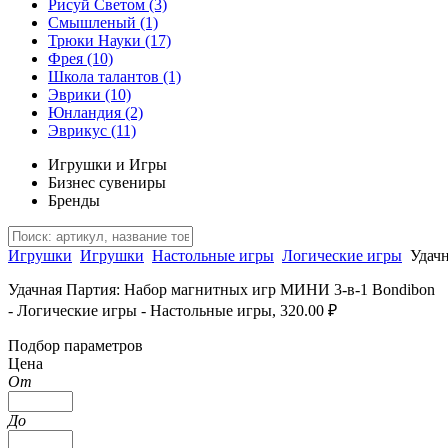
Рисуй Светом
(3)
Смышленый
(1)
Трюки Науки
(17)
Фрея
(10)
Школа талантов
(1)
Эврики
(10)
Юнландия
(2)
Эврикус
(11)
Игрушки и Игры
Бизнес сувениры
Бренды
Игрушки
Игрушки
Настольные игры
Логические игры
Удач
Удачная Партия: Набор магнитных игр МИНИ 3-в-1 Bondibon
- Логические игры - Настольные игры, 320.00 ₽
Подбор параметров
Цена
От
До