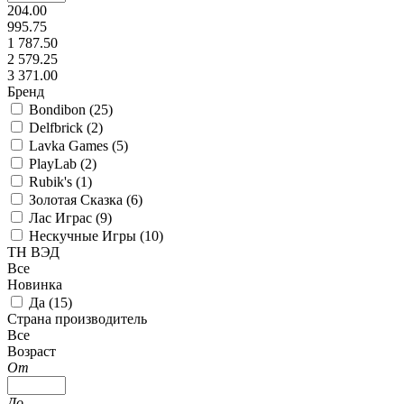
204.00
995.75
1 787.50
2 579.25
3 371.00
Бренд
Bondibon (
25
)
Delfbrick (
2
)
Lavka Games (
5
)
PlayLab (
2
)
Rubik's (
1
)
Золотая Сказка (
6
)
Лас Играс (
9
)
Нескучные Игры (
10
)
ТН ВЭД
Все
Новинка
Да (
15
)
Страна производитель
Все
Возраст
От
До