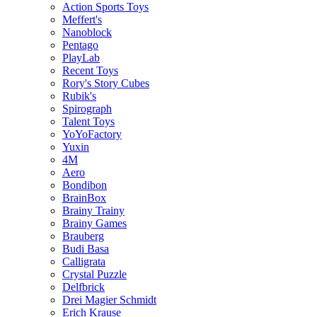
Action Sports Toys
Meffert's
Nanoblock
Pentago
PlayLab
Recent Toys
Rory's Story Cubes
Rubik's
Spirograph
Talent Toys
YoYoFactory
Yuxin
4M
Aero
Bondibon
BrainBox
Brainy Trainy
Brainy Games
Brauberg
Budi Basa
Calligrata
Crystal Puzzle
Delfbrick
Drei Magier Schmidt
Erich Krause