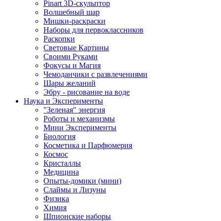
Pinart 3D-скульптор
Волшебный шар
Мишки-раскраски
Наборы для первоклассников
Раскопки
Световые Картины
Своими Руками
Фокусы и Магия
Чемоданчики с развлечениями
Шары желаний
Эбру - рисование на воде
Наука и Эксперименты
"Зеленая" энергия
Роботы и механизмы
Мини Эксперименты
Биология
Косметика и Парфюмерия
Космос
Кристаллы
Медицина
Опыты-домики (мини)
Слаймы и Лизуны
Физика
Химия
Шпионские наборы