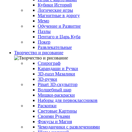
Кубики Историй
Логические игры
Магнитные в дорогу
Мемо
Обучение и Развитие
Пазлы
Пентаго и Царь Куба
Покер
Развлекательные
Творчество и рисование
Спирограф
Карандаши и Ручки
3D-пазл Мазалики
3D-ручки
Pinart 3D-скульптор
Волшебный шар
Мишки-раскраски
Наборы для первоклассников
Раскопки
Световые Картины
Своими Руками
Фокусы и Магия
Чемоданчики с развлечениями