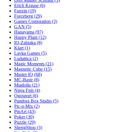
Drei Magier Schmidt
(3)
Erich Krause
(6)
Fanxin
(19)
Forceberg
(29)
Games Corporation
(3)
GAN
(5)
Hanayama
(97)
Happy Plant
(12)
IQ-Zabiaka
(8)
Klart
(1)
Lavka Games
(5)
Ludattica
(2)
Magic Moments
(21)
Magnetic Cube
(15)
Master IQ
(68)
MC-Basir
(8)
Miadolla
(21)
Ninja Fish
(4)
Ogosport
(6)
Pandora Box Studio
(5)
Pic-n-Mix
(2)
PinArt
(43)
Poker
(30)
Puzzle
(29)
ShengShou
(3)