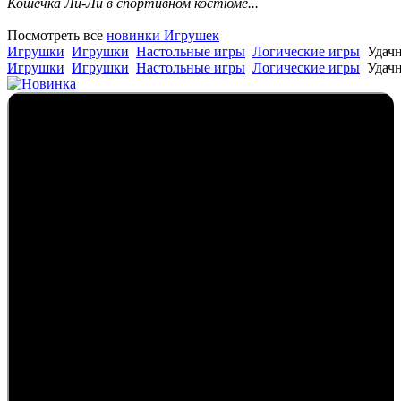
Кошечка Ли-Ли в спортивном костюме...
Посмотреть все
новинки Игрушек
Игрушки
Игрушки
Настольные игры
Логические игры
Удач
Игрушки
Игрушки
Настольные игры
Логические игры
Удач