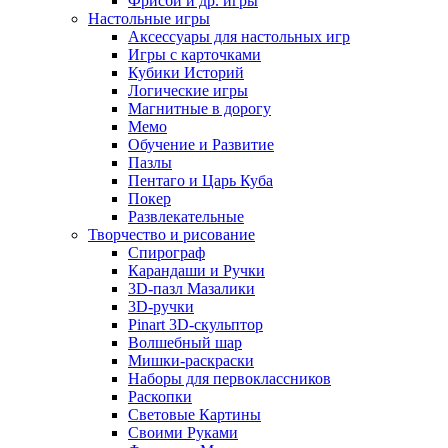
Фрисби и др. игры
Настольные игры
Аксессуары для настольных игр
Игры с карточками
Кубики Историй
Логические игры
Магнитные в дорогу
Мемо
Обучение и Развитие
Пазлы
Пентаго и Царь Куба
Покер
Развлекательные
Творчество и рисование
Спирограф
Карандаши и Ручки
3D-пазл Мазалики
3D-ручки
Pinart 3D-скульптор
Волшебный шар
Мишки-раскраски
Наборы для первоклассников
Раскопки
Световые Картины
Своими Руками