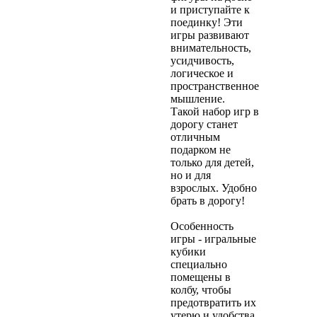
и приступайте к
поединку! Эти
игры развивают
внимательность,
усидчивость,
логическое и
пространственное
мышление.
Такой набор игр в
дорогу станет
отличным
подарком не
только для детей,
но и для
взрослых. Удобно
брать в дорогу!
Особенность
игры - игральные
кубики
специально
помещены в
колбу, чтобы
предотвратить их
утерю и удобства