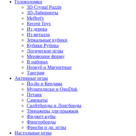
Головоломки
3D Crystal Puzzle
3D-Лабиринты
Meffert's
Recent Toys
Из дерева
Из металла
Зеркальные кубики
Кубики Рубика
Логические игры
Меняющие форму
В наборах
Неокуб и Магнитные
Танграм
Активные игры
Йо-йо и Кендама
Мультидиски и OgoDisk
Петанк
Самокаты
Скейтборды и Лонгборды
Тренажеры для прыжков
Фиджет-кубы
Фингерборды
Фрисби и др. игры
Настольные игры