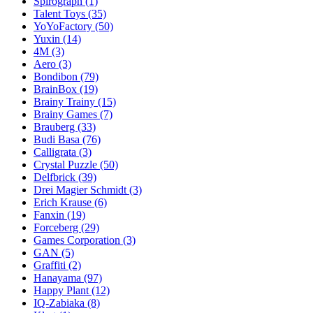
Spirograph
(1)
Talent Toys
(35)
YoYoFactory
(50)
Yuxin
(14)
4M
(3)
Aero
(3)
Bondibon
(79)
BrainBox
(19)
Brainy Trainy
(15)
Brainy Games
(7)
Brauberg
(33)
Budi Basa
(76)
Calligrata
(3)
Crystal Puzzle
(50)
Delfbrick
(39)
Drei Magier Schmidt
(3)
Erich Krause
(6)
Fanxin
(19)
Forceberg
(29)
Games Corporation
(3)
GAN
(5)
Graffiti
(2)
Hanayama
(97)
Happy Plant
(12)
IQ-Zabiaka
(8)