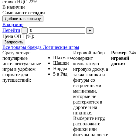
ставка НДС 22%
В наличии
Самовывоз:
сегодня
Добавить в корзину
В корзине
Перейти
-
+
Цена ОПТ [
%
]:
Запросить
Все товары бренда Логические игры
Сразу четыре
Игровой набор
Размер
24
Шахматы
популярные
содержит
игровой
Шашки
интеллектуальные
компактную
доски:
Нарды
игры в удобном
игровую доску, а
5 в Ряд
формате для
также фишки и
путешествий:
фигуры со
встроенными
магнитами,
которые не
растеряются в
дороге и на
пикнике.
Выберите игру,
расположите
фишки или
фигуры на доске