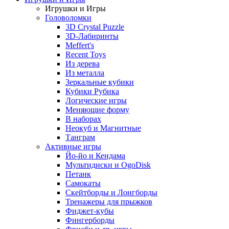
Игрушки и Игры
Головоломки
3D Crystal Puzzle
3D-Лабиринты
Meffert's
Recent Toys
Из дерева
Из металла
Зеркальные кубики
Кубики Рубика
Логические игры
Меняющие форму
В наборах
Неокуб и Магнитные
Танграм
Активные игры
Йо-йо и Кендама
Мультидиски и OgoDisk
Петанк
Самокаты
Скейтборды и Лонгборды
Тренажеры для прыжков
Фиджет-кубы
Фингерборды