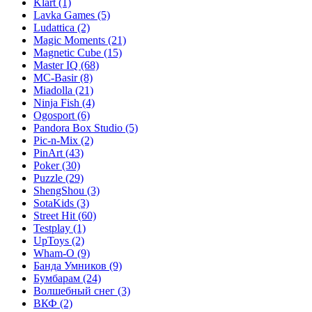
Klart
(1)
Lavka Games
(5)
Ludattica
(2)
Magic Moments
(21)
Magnetic Cube
(15)
Master IQ
(68)
MC-Basir
(8)
Miadolla
(21)
Ninja Fish
(4)
Ogosport
(6)
Pandora Box Studio
(5)
Pic-n-Mix
(2)
PinArt
(43)
Poker
(30)
Puzzle
(29)
ShengShou
(3)
SotaKids
(3)
Street Hit
(60)
Testplay
(1)
UpToys
(2)
Wham-O
(9)
Банда Умников
(9)
Бумбарам
(24)
Волшебный снег
(3)
ВКФ
(2)