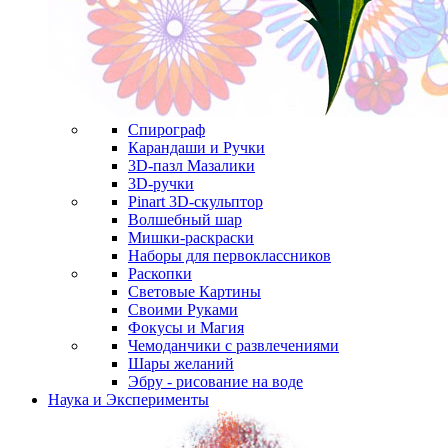
Спирограф
Карандаши и Ручки
3D-пазл Мазалики
3D-ручки
Pinart 3D-скульптор
Волшебный шар
Мишки-раскраски
Наборы для первоклассников
Раскопки
Световые Картины
Своими Руками
Фокусы и Магия
Чемоданчики с развлечениями
Шары желаний
Эбру - рисование на воде
Наука и Эксперименты