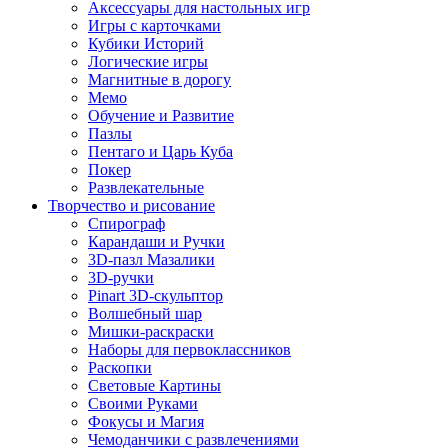
Аксессуары для настольных игр
Игры с карточками
Кубики Историй
Логические игры
Магнитные в дорогу
Мемо
Обучение и Развитие
Пазлы
Пентаго и Царь Куба
Покер
Развлекательные
Творчество и рисование
Спирограф
Карандаши и Ручки
3D-пазл Мазалики
3D-ручки
Pinart 3D-скульптор
Волшебный шар
Мишки-раскраски
Наборы для первоклассников
Раскопки
Световые Картины
Своими Руками
Фокусы и Магия
Чемоданчики с развлечениями