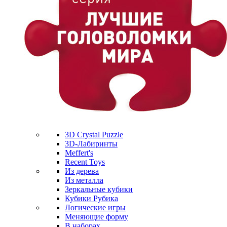
3D Crystal Puzzle
3D-Лабиринты
Meffert's
Recent Toys
Из дерева
Из металла
Зеркальные кубики
Кубики Рубика
Логические игры
Меняющие форму
В наборах