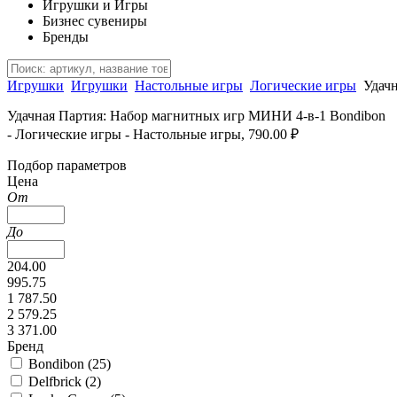
Игрушки и Игры
Бизнес сувениры
Бренды
Игрушки
Игрушки
Настольные игры
Логические игры
Удач
Удачная Партия: Набор магнитных игр МИНИ 4-в-1 Bondibon
- Логические игры - Настольные игры, 790.00 ₽
Подбор параметров
Цена
От
До
204.00
995.75
1 787.50
2 579.25
3 371.00
Бренд
Bondibon (
25
)
Delfbrick (
2
)