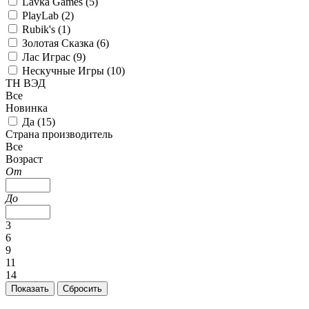
Lavka Games (
5
)
PlayLab (
2
)
Rubik's (
1
)
Золотая Сказка (
6
)
Лас Играс (
9
)
Нескучные Игры (
10
)
ТН ВЭД
Все
Новинка
Да (
15
)
Страна производитель
Все
Возраст
От
До
3
6
9
11
14