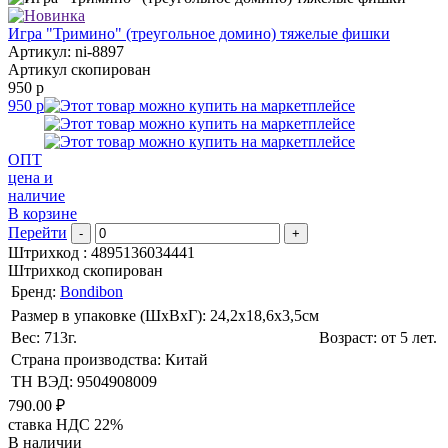
Игра "Тримино" (треугольное домино) тяжелые фишки
Артикул: ni-8897
Артикул скопирован
950 р
950 р
ОПТ
цена и
наличие
В корзине
Перейти
-
+
Штрихкод :
4895136034441
Штрихкод скопирован
Бренд:
Bondibon
Размер в упаковке (ШхВxГ): 24,2х18,6х3,5cм
Вес: 713г.
Возраст: от 5 лет.
Страна производства: Китай
ТН ВЭД: 9504908009
790.00 ₽
ставка НДС 22%
В наличии