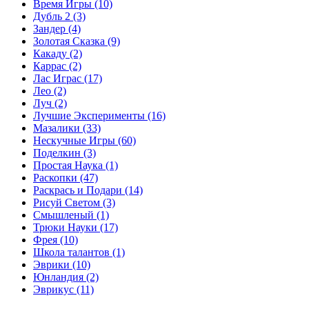
Время Игры
(10)
Дубль 2
(3)
Зандер
(4)
Золотая Сказка
(9)
Какаду
(2)
Каррас
(2)
Лас Играс
(17)
Лео
(2)
Луч
(2)
Лучшие Эксперименты
(16)
Мазалики
(33)
Нескучные Игры
(60)
Поделкин
(3)
Простая Наука
(1)
Раскопки
(47)
Раскрась и Подари
(14)
Рисуй Светом
(3)
Смышленый
(1)
Трюки Науки
(17)
Фрея
(10)
Школа талантов
(1)
Эврики
(10)
Юнландия
(2)
Эврикус
(11)