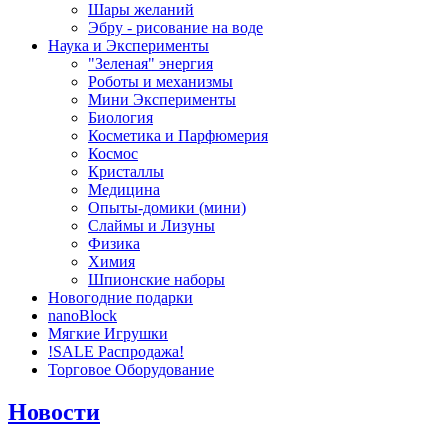
Шары желаний
Эбру - рисование на воде
Наука и Эксперименты
"Зеленая" энергия
Роботы и механизмы
Мини Эксперименты
Биология
Косметика и Парфюмерия
Космос
Кристаллы
Медицина
Опыты-домики (мини)
Слаймы и Лизуны
Физика
Химия
Шпионские наборы
Новогодние подарки
nanoBlock
Мягкие Игрушки
!SALE Распродажа!
Торговое Оборудование
Новости