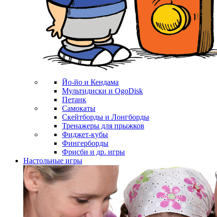
Йо-йо и Кендама
Мультидиски и OgoDisk
Петанк
Самокаты
Скейтборды и Лонгборды
Тренажеры для прыжков
Фиджет-кубы
Фингерборды
Фрисби и др. игры
Настольные игры