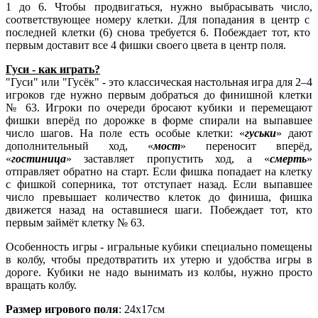
1
до
6
.
Чтобы
продвигаться,
нужно
выбрасывать
число,
соответствующее
номеру
клетки.
Для
попадания
в
центр
с
последней
клетки
(
6
)
снова
требуется
6
.
Побеждает
тот,
кто
первым
доставит
все
4
фишки
своего цвета в
центр
поля.
Гуси - как играть?
"Гуси" или "Гусёк" - это классическая настольная игра для 2–4
игроков где нужно первым добраться до финишной клетки
№ 63. Игроки по очереди бросают кубики и перемещают
фишки вперёд по дорожке в форме спирали на выпавшее
число шагов. На поле есть особые клетки: «
гуськи
» дают
дополнительный ход, «
мост
» переносит вперёд,
«
гостиница
» заставляет пропустить ход, а «
смерть
»
отправляет обратно на старт. Если фишка попадает на клетку
с фишкой соперника, тот отступает назад. Если выпавшее
число превышает количество клеток до финиша, фишка
движется назад на оставшиеся шаги. Побеждает тот, кто
первым займёт клетку № 63.
Особенность игры - игральные кубики специально помещены
в колбу, чтобы предотвратить их утерю и удобства игры в
дороге. Кубики не надо вынимать из колбы, нужно просто
вращать колбу.
Размер игрового поля
: 24х17см