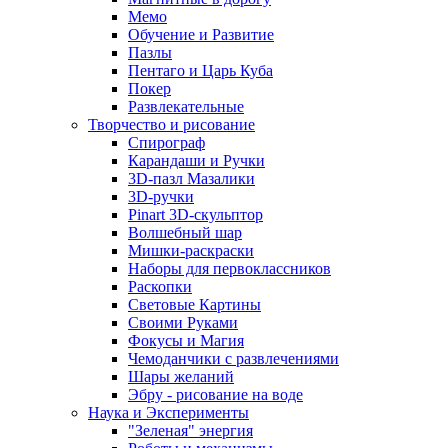
Мемо
Обучение и Развитие
Пазлы
Пентаго и Царь Куба
Покер
Развлекательные
Творчество и рисование
Спирограф
Карандаши и Ручки
3D-пазл Мазалики
3D-ручки
Pinart 3D-скульптор
Волшебный шар
Мишки-раскраски
Наборы для первоклассников
Раскопки
Световые Картины
Своими Руками
Фокусы и Магия
Чемоданчики с развлечениями
Шары желаний
Эбру - рисование на воде
Наука и Эксперименты
"Зеленая" энергия