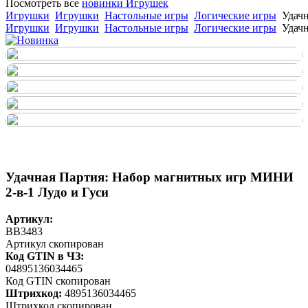
Посмотреть все
новинки Игрушек
Игрушки
Игрушки
Настольные игры
Логические игры
Удач
Игрушки
Игрушки
Настольные игры
Логические игры
Удач
Удачная Партия: Набор магнитных игр МИНИ
2-в-1 Лудо и Гуси
Артикул:
BB3483
Артикул скопирован
Код GTIN в ЧЗ:
04895136034465
Код GTIN скопирован
Штрихкод:
4895136034465
Штрихкод скопирован