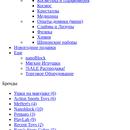
Косметика и Парфюмерия
Космос
Кристаллы
Медицина
Опыты-домики (мини)
Слаймы и Лизуны
Физика
Химия
Шпионские наборы
Новогодние подарки
Еще
nanoBlock
Мягкие Игрушки
!SALE Распродажа!
Торговое Оборудование
Бренды
Ушки на макушке
(6)
Action Sports Toys
(6)
Meffert's
(4)
Nanoblock
(10)
Pentago
(3)
PlayLab
(9)
Recent Toys
(2)
Rory's Story Cubes
(5)