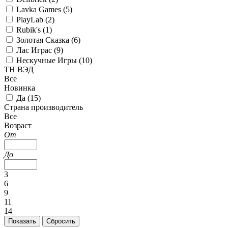
Lavka Games (
5
)
PlayLab (
2
)
Rubik's (
1
)
Золотая Сказка (
6
)
Лас Играс (
9
)
Нескучные Игры (
10
)
ТН ВЭД
Все
Новинка
Да (
15
)
Страна производитель
Все
Возраст
От
До
3
6
9
11
14