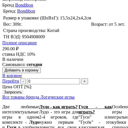
Бренд
Bondibon
Бренд:
Bondibon
Размер в упаковке (ШхВxГ): 15,5х24,2х4,2cм
Вес: 309г.
Возраст: от 5 лет.
Страна производства: Китай
ТН ВЭД: 9504908009
Полное описание
290.00 ₽
ставка НДС 10%
В наличии
Самовывоз:
сегодня
Добавить в корзину
В корзине
Перейти
-
+
Цена ОПТ [
%
]:
Запросить
Все товары бренда Логические игры
Две любимые
Лудо - как играть?
Гуси - как
Особен
интеллектуальные
Лудо - это игра для
играть?
игр
игры в одном
2-4 игроков,
где
"Гуси" или
играль
комплекте -
Лудо
нужно
первым
"Гусёк" - это
кубики
и
Гуси
в удобном
довести
все
свои
классическая
специал