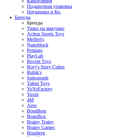
Канцелярия
Подарочная упаковка
Наушники и Ко.
Бренды
Бренды
Ушки на макушке
Action Sports Toys
Meffert's
Nanoblock
Pentago
PlayLab
Recent Toys
Rory's Story Cubes
Rubik's
Spirograph
Talent Toys
YoYoFactory
Yuxin
4M
Aero
Bondibon
BrainBox
Brainy Trainy
Brainy Games
Brauberg