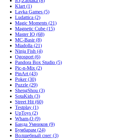
IQ-Zabiaka
(8)
Klart
(1)
Lavka Games
(5)
Ludattica
(2)
Magic Moments
(21)
Magnetic Cube
(15)
Master IQ
(68)
MC-Basir
(8)
Miadolla
(21)
Ninja Fish
(4)
Ogosport
(6)
Pandora Box Studio
(5)
Pic-n-Mix
(2)
PinArt
(43)
Poker
(30)
Puzzle
(29)
ShengShou
(3)
SotaKids
(3)
Street Hit
(60)
Testplay
(1)
UpToys
(2)
Wham-O
(9)
Банда Умников
(9)
Бумбарам
(24)
Волшебный снег
(3)