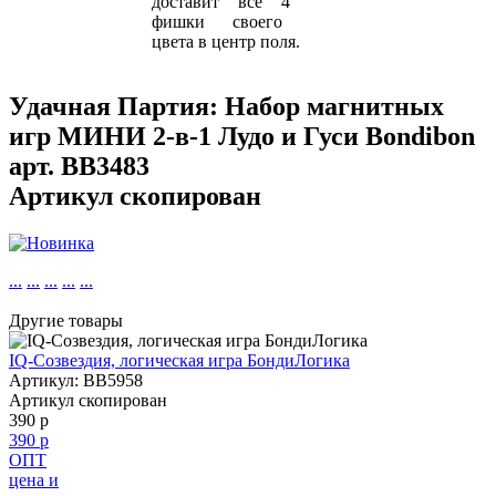
доставит
все
4
фишки
своего
цвета в
центр
поля.
Удачная Партия: Набор магнитных
игр МИНИ 2-в-1 Лудо и Гуси Bondibon
арт.
BB3483
Артикул скопирован
...
...
...
...
...
Другие товары
IQ-Созвездия, логическая игра БондиЛогика
Артикул: BB5958
Артикул скопирован
390 р
390 р
ОПТ
цена и