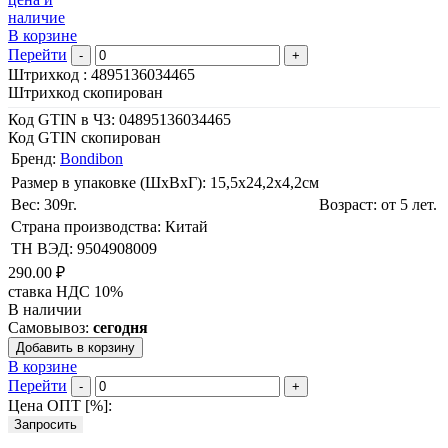
наличие
В корзине
Перейти
-
+
Штрихкод :
4895136034465
Штрихкод скопирован
Код GTIN в ЧЗ:
04895136034465
Код GTIN скопирован
Бренд:
Bondibon
Размер в упаковке (ШхВxГ): 15,5х24,2х4,2cм
Вес: 309г.
Возраст: от 5 лет.
Страна производства: Китай
ТН ВЭД: 9504908009
290.00 ₽
ставка НДС 10%
В наличии
Самовывоз:
сегодня
Добавить в корзину
В корзине
Перейти
-
+
Цена ОПТ [
%
]:
Запросить