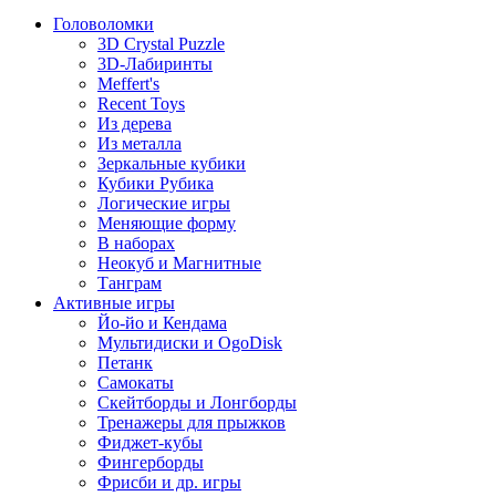
Головоломки
3D Crystal Puzzle
3D-Лабиринты
Meffert's
Recent Toys
Из дерева
Из металла
Зеркальные кубики
Кубики Рубика
Логические игры
Меняющие форму
В наборах
Неокуб и Магнитные
Танграм
Активные игры
Йо-йо и Кендама
Мультидиски и OgoDisk
Петанк
Самокаты
Скейтборды и Лонгборды
Тренажеры для прыжков
Фиджет-кубы
Фингерборды
Фрисби и др. игры