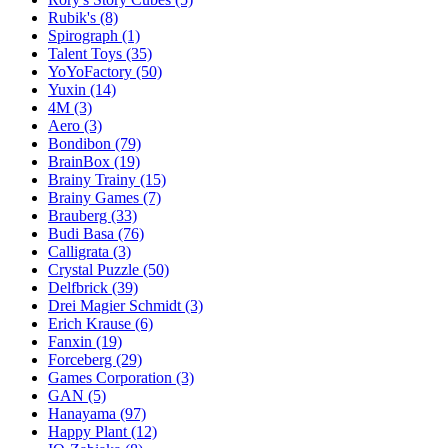
Rubik's
(8)
Spirograph
(1)
Talent Toys
(35)
YoYoFactory
(50)
Yuxin
(14)
4M
(3)
Aero
(3)
Bondibon
(79)
BrainBox
(19)
Brainy Trainy
(15)
Brainy Games
(7)
Brauberg
(33)
Budi Basa
(76)
Calligrata
(3)
Crystal Puzzle
(50)
Delfbrick
(39)
Drei Magier Schmidt
(3)
Erich Krause
(6)
Fanxin
(19)
Forceberg
(29)
Games Corporation
(3)
GAN
(5)
Hanayama
(97)
Happy Plant
(12)