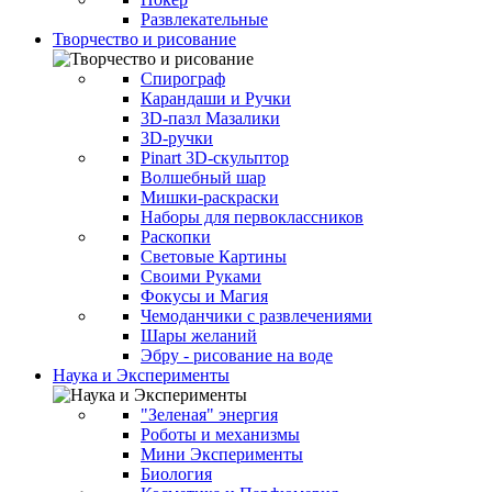
Развлекательные
Творчество и рисование
Спирограф
Карандаши и Ручки
3D-пазл Мазалики
3D-ручки
Pinart 3D-скульптор
Волшебный шар
Мишки-раскраски
Наборы для первоклассников
Раскопки
Световые Картины
Своими Руками
Фокусы и Магия
Чемоданчики с развлечениями
Шары желаний
Эбру - рисование на воде
Наука и Эксперименты
"Зеленая" энергия
Роботы и механизмы
Мини Эксперименты
Биология