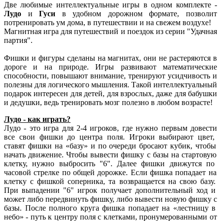
Две любимые интеллектуальные игры в одном комплекте -
Лудо
и
Гуси
в удобном дорожном формате, позволит
потренировать ум дома, в путешествии и на свежем воздухе!
Магнитная игра для путешествий и поездок из серии "Удачная
партия".
Фишки и фигуры сделаны на магнитах, они не растеряются в
дороге и на природе. Игры развивают математические
способности, повышают внимание, тренируют усидчивость и
полезны для логического мышления. Такой интеллектуальный
подарок интересен для детей, для взрослых, даже для бабушки
и дедушки, ведь тренировать мозг полезно в любом возрасте!
Лудо - как играть?
Лудо - это игра для 2-4 игроков,
где
нужно
первым
довести
все
свои
фишки
до
центра
поля.
Игроки
выбирают
цвет,
ставят
фишки
на
«базу»
и
по
очереди
бросают
кубик,
чтобы
начать
движение. Чтобы
вывести
фишку
с
базы
на
стартовую
клетку,
нужно
выбросить
"6"
.
Далее
фишки
движутся
по
часовой
стрелке
по
общей
дорожке.
Если
фишка
попадает
на
клетку
с
фишкой
соперника,
та
возвращается
на
свою
базу.
При
выпадении
"6"
игрок
получает
дополнительный
ход
и
может
либо
передвинуть
фишку,
либо
вывести
новую
фишку с
базы. После
полного
круга
фишка
попадает
на
«лестницу
в
небо»
- путь
к
центру
поля
с
клетками,
пронумерованными
от