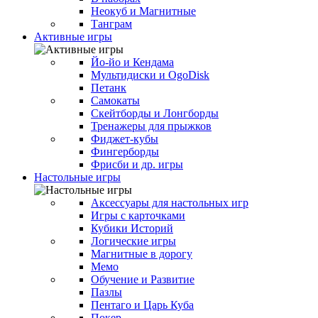
Неокуб и Магнитные
Танграм
Активные игры
Йо-йо и Кендама
Мультидиски и OgoDisk
Петанк
Самокаты
Скейтборды и Лонгборды
Тренажеры для прыжков
Фиджет-кубы
Фингерборды
Фрисби и др. игры
Настольные игры
Аксессуары для настольных игр
Игры с карточками
Кубики Историй
Логические игры
Магнитные в дорогу
Мемо
Обучение и Развитие
Пазлы
Пентаго и Царь Куба
Покер