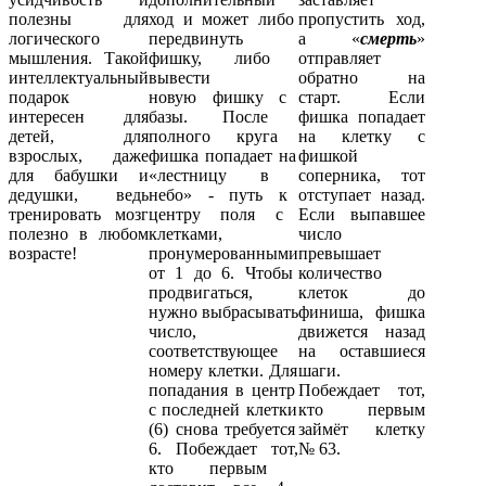
полезны для
ход
и
может
либо
пропустить ход,
логического
передвинуть
а «
смерть
»
мышления. Такой
фишку,
либо
отправляет
интеллектуальный
вывести
обратно на
подарок
новую
фишку с
старт. Если
интересен для
базы. После
фишка попадает
детей, для
полного
круга
на клетку с
взрослых, даже
фишка
попадает
на
фишкой
для бабушки и
«лестницу
в
соперника, тот
дедушки, ведь
небо»
- путь
к
отступает назад.
тренировать мозг
центру
поля
с
Если выпавшее
полезно в любом
клетками,
число
возрасте!
пронумерованными
превышает
от
1
до
6
.
Чтобы
количество
продвигаться,
клеток до
нужно
выбрасывать
финиша, фишка
число,
движется назад
соответствующее
на оставшиеся
номеру
клетки.
Для
шаги.
попадания
в
центр
Побеждает тот,
с
последней
клетки
кто первым
(
6
)
снова
требуется
займёт клетку
6
.
Побеждает
тот,
№ 63.
кто
первым