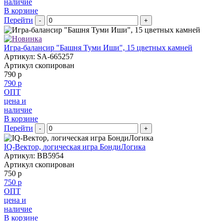
наличие
В корзине
Перейти
-
+
Игра-балансир "Башня Туми Иши", 15 цветных камней
Артикул: SA-665257
Артикул скопирован
790 р
790 р
ОПТ
цена и
наличие
В корзине
Перейти
-
+
IQ-Вектор, логическая игра БондиЛогика
Артикул: BB5954
Артикул скопирован
750 р
750 р
ОПТ
цена и
наличие
В корзине