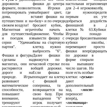
дорожном
фишки
до
центра
настольная игра
помещ
формате, позволит
поля.
Игроки
для 2–4 игроков
колбу,
потренировать ум
выбирают
цвет,
где нужно
предотв
дома, в
ставят
фишки
на
первым
их ут
путешествии и на
«базу»
и
по
очереди
добраться до
удобств
свежем воздухе!
бросают
кубик,
финишной
в дор
Магнитная игра
чтобы
начать
клетки № 63.
Кубик
для путешествий
движение. Чтобы
Игроки по
надо
и поездок из
вывести
фишку
с
очереди бросают
вынима
серии "Удачная
базы
на
стартовую
кубики и
колбы,
партия".
клетку,
нужно
перемещают
просто
выбросить
"6"
.
фишки вперёд
вращать
Фишки и фигуры
Далее
фишки
по дорожке в
сделаны на
движутся
по
форме спирали
магнитах, они не
часовой
стрелке
по
на выпавшее
растеряются в
общей
дорожке.
число шагов. На
дороге и на
Если
фишка
поле есть особые
природе. Игры
попадает
на
клетку
клетки: «
гуськи
»
развивают
с
фишкой
дают
математические
соперника,
та
дополнительный
способности,
возвращается
на
ход, «
мост
»
повышают
свою
базу.
При
переносит
внимание,
выпадении
"6"
вперёд,
тренируют
игрок
получает
«
гостиница
»
усидчивость и
дополнительный
заставляет