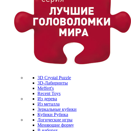
3D Crystal Puzzle
3D-Лабиринты
Meffert's
Recent Toys
Из дерева
Из металла
Зеркальные кубики
Кубики Рубика
Логические игры
Меняющие форму
В наборах