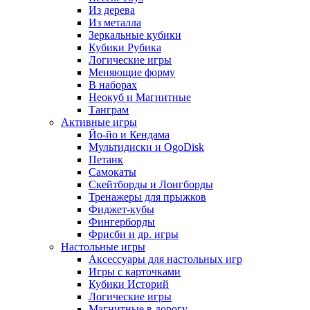
Из дерева
Из металла
Зеркальные кубики
Кубики Рубика
Логические игры
Меняющие форму
В наборах
Неокуб и Магнитные
Танграм
Активные игры
Йо-йо и Кендама
Мультидиски и OgoDisk
Петанк
Самокаты
Скейтборды и Лонгборды
Тренажеры для прыжков
Фиджет-кубы
Фингерборды
Фрисби и др. игры
Настольные игры
Аксессуары для настольных игр
Игры с карточками
Кубики Историй
Логические игры
Магнитные в дорогу