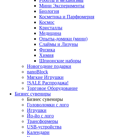
Роботы и механизмы
Мини Эксперименты
Биология
Косметика и Парфюмерия
Космос
Кристаллы
Медицина
Опыты-домики (мини)
Слаймы и Лизуны
Физика
Химия
Шпионские наборы
Новогодние подарки
nanoBlock
Мягкие Игрушки
!SALE Распродажа!
Торговое Оборудование
Бизнес сувениры
Бизнес сувениры
Головоломки с лого
Игрушки
Йо-йо с лого
Трансформеры
USB-устройства
Календари