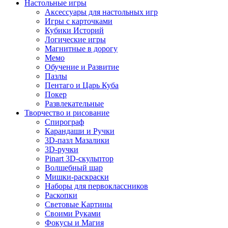
Настольные игры
Аксессуары для настольных игр
Игры с карточками
Кубики Историй
Логические игры
Магнитные в дорогу
Мемо
Обучение и Развитие
Пазлы
Пентаго и Царь Куба
Покер
Развлекательные
Творчество и рисование
Спирограф
Карандаши и Ручки
3D-пазл Мазалики
3D-ручки
Pinart 3D-скульптор
Волшебный шар
Мишки-раскраски
Наборы для первоклассников
Раскопки
Световые Картины
Своими Руками
Фокусы и Магия