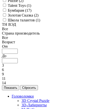
Puzzle (
2
)
Talent Toys (
1
)
Бумбарам (
17
)
Золотая Сказка (
2
)
Школа талантов (
1
)
ТН ВЭД
Все
Страна производитель
Все
Возраст
От
До
3
6
9
11
14
Головоломки
3D Crystal Puzzle
3D-Лабиринты