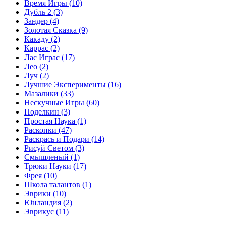
Время Игры
(10)
Дубль 2
(3)
Зандер
(4)
Золотая Сказка
(9)
Какаду
(2)
Каррас
(2)
Лас Играс
(17)
Лео
(2)
Луч
(2)
Лучшие Эксперименты
(16)
Мазалики
(33)
Нескучные Игры
(60)
Поделкин
(3)
Простая Наука
(1)
Раскопки
(47)
Раскрась и Подари
(14)
Рисуй Светом
(3)
Смышленый
(1)
Трюки Науки
(17)
Фрея
(10)
Школа талантов
(1)
Эврики
(10)
Юнландия
(2)
Эврикус
(11)