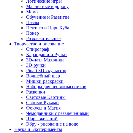
Логические игры
Магнитные в дорогу
Мемо
Обучение и Развитие
Пазлы
Пентаго и Царь Куба
Покер
Развлекательные
Творчество и рисование
Спирограф
Карандаши и Ручки
3D-пазл Мазалики
3D-ручки
Pinart 3D-скульптор
Волшебный шар
Мишки-раскраски
Наборы для первоклассников
Раскопки
Световые Картины
Своими Руками
Фокусы и Магия
Чемоданчики с развлечениями
Шары желаний
Эбру - рисование на воде
Наука и Эксперименты