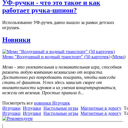
УФ-ручки - что это такое и как
работает ручка-шпион?
Использование УФ-ручек давно вышло за рамки детских
игрушек.
Новинки
Мемо "Воздушный и водный транспорт" (50 карточек)
(
Мемо
)
Мемо - это увлекательная и познавательная игра, способная
развлечь любую компанию независимо от возраста.
Достаточно раз попробовать поиграть, чтобы навсегда
стать её фанатом. Успех здесь зависит скорее от
внимательности игроков и их умения концентрироваться,
нежели от везения. Простые правила д...
Посмотреть все
новинки Игрушек
Игрушки
Игрушки
Настольные игры
Магнитные в дорогу
Та
Игрушки
Игрушки
Настольные игры
Магнитные в дорогу
Та