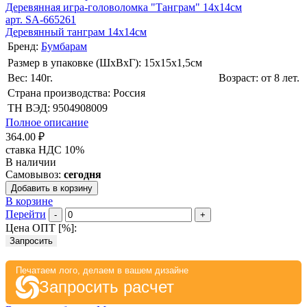
Деревянная игра-головоломка "Танграм" 14х14см
арт. SA-665261
Деревянный танграм 14х14см
Бренд:
Бумбарам
Размер в упаковке (ШхВxГ): 15х15х1,5cм
Вес: 140г.
Возраст: от 8 лет.
Страна производства: Россия
ТН ВЭД: 9504908009
Полное описание
364.00 ₽
ставка НДС 10%
В наличии
Самовывоз:
сегодня
Добавить в корзину
В корзине
Перейти
-
+
Цена ОПТ [
%
]:
Запросить
Печатаем лого, делаем в вашем дизайне
Запросить расчет