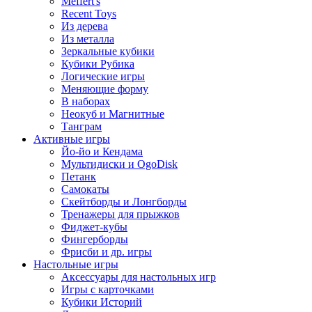
Meffert's
Recent Toys
Из дерева
Из металла
Зеркальные кубики
Кубики Рубика
Логические игры
Меняющие форму
В наборах
Неокуб и Магнитные
Танграм
Активные игры
Йо-йо и Кендама
Мультидиски и OgoDisk
Петанк
Самокаты
Скейтборды и Лонгборды
Тренажеры для прыжков
Фиджет-кубы
Фингерборды
Фрисби и др. игры
Настольные игры
Аксессуары для настольных игр
Игры с карточками
Кубики Историй