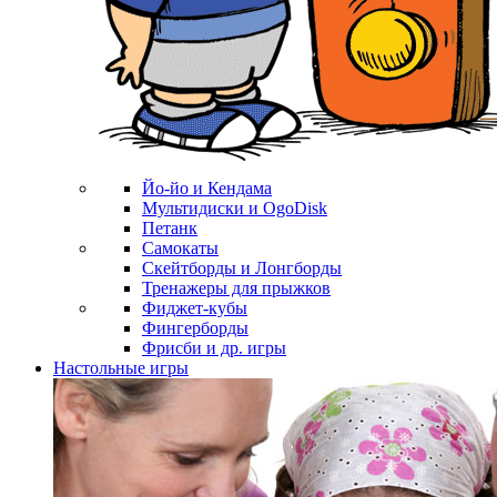
Йо-йо и Кендама
Мультидиски и OgoDisk
Петанк
Самокаты
Скейтборды и Лонгборды
Тренажеры для прыжков
Фиджет-кубы
Фингерборды
Фрисби и др. игры
Настольные игры