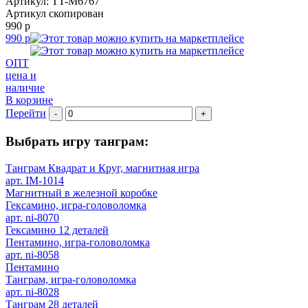
Артикул: TT-M6767
Артикул скопирован
990 р
990 р
ОПТ
цена и
наличие
В корзине
Перейти
-
+
Выбрать игру танграм:
Танграм Квадрат и Круг, магнитная игра
арт. IM-1014
Магнитный в железной коробке
Гексамино, игра-головоломка
арт. ni-8070
Гексамино 12 деталей
Пентамино, игра-головоломка
арт. ni-8058
Пентамино
Танграм, игра-головоломка
арт. ni-8028
Танграм 28 деталей