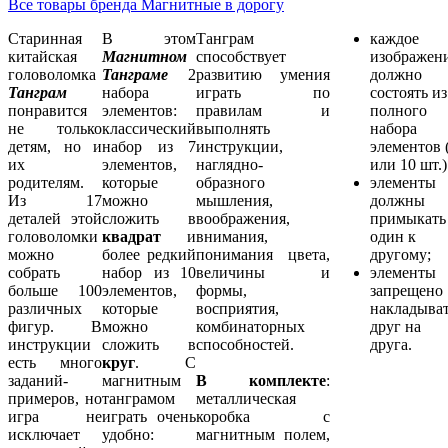
Все товары бренда Магнитные в дорогу
Старинная
В этом
Танграм
каждое
китайская
Магнитном
способствует
изображен
головоломка
Танграме
2
развитию умения
должно
Т
анграм
набора
играть по
состоять из
понравится
элементов:
правилам и
полного
не только
классический
выполнять
набора
детям, но и
набор из 7
инструкции,
элементов 
их
элементов,
наглядно-
или 10 шт.)
родителям.
которые
образного
элементы
Из 17
можно
мышления,
должны
деталей этой
сложить в
воображения,
примыкать
головоломки
квадрат
и
внимания,
один к
можно
более редкий
понимания цвета,
другому;
собрать
набор из 10
величины и
элементы
больше 100
элементов,
формы,
запрещено
различных
которые
восприятия,
накладыва
фигур. В
можно
комбинаторных
друг на
инструкции
сложить в
способностей.
друга.
есть много
круг
. С
заданий-
магнитным
В комплекте
:
примеров, но
танграмом
металлическая
игра не
играть очень
коробка с
исключает
удобно:
магнитным полем,