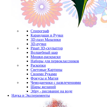
Спирограф
Карандаши и Ручки
3D-пазл Мазалики
3D-ручки
Pinart 3D-скульптор
Волшебный шар
Мишки-раскраски
Наборы для первоклассников
Раскопки
Световые Картины
Своими Руками
Фокусы и Магия
Чемоданчики с развлечениями
Шары желаний
Эбру - рисование на воде
Наука и Эксперименты