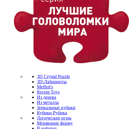
3D Crystal Puzzle
3D-Лабиринты
Meffert's
Recent Toys
Из дерева
Из металла
Зеркальные кубики
Кубики Рубика
Логические игры
Меняющие форму
В наборах