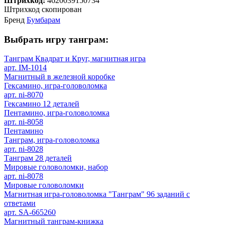
Штрихкод:
4620039150734
Штрихкод скопирован
Бренд
Бумбарам
Выбрать игру танграм:
Танграм Квадрат и Круг, магнитная игра
арт. IM-1014
Магнитный в железной коробке
Гексамино, игра-головоломка
арт. ni-8070
Гексамино 12 деталей
Пентамино, игра-головоломка
арт. ni-8058
Пентамино
Танграм, игра-головоломка
арт. ni-8028
Танграм 28 деталей
Мировые головоломки, набор
арт. ni-8078
Мировые головоломки
Магнитная игра-головоломка "Танграм" 96 заданий с
ответами
арт. SA-665260
Магнитный танграм-книжка