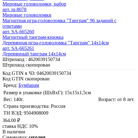
Мировые головоломки, набор
арт. ni-8078
Мировые головоломки
Магнитная игра-головоломка "Танграм" 96 заданий с
ответами
арт. SA-665260
Магнитный танграм-книжка
Деревянная игра-головоломка "Танграм" 14х14см
арт. SA-665261
Деревянный танграм 14х14см
Штрихкод :
4620039150734
Штрихкод скопирован
Код GTIN в ЧЗ:
04620039150734
Код GTIN скопирован
Бренд:
Бумбарам
Размер в упаковке (ШхВxГ): 15х15х1,5cм
Вес: 140г.
Возраст: от 8 лет.
Страна производства: Россия
ТН ВЭД: 9504908009
364.00 ₽
ставка НДС 10%
В наличии
Самовывоз:
сегодня