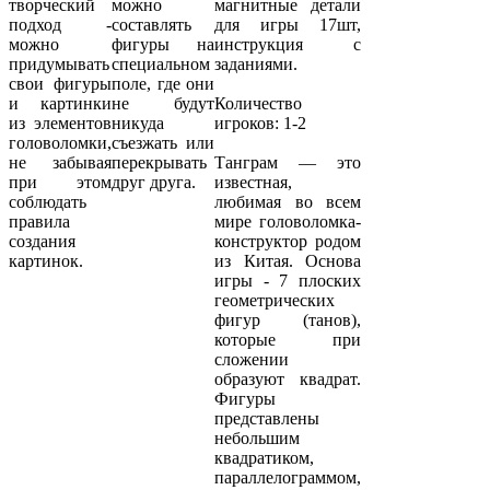
творческий
можно
магнитные детали
подход -
составлять
для игры 17шт,
можно
фигуры на
инструкция с
придумывать
специальном
заданиями.
свои фигуры
поле, где они
и картинки
не будут
Количество
из элементов
никуда
игроков: 1-2
головоломки,
съезжать или
не забывая
перекрывать
Танграм — это
при этом
друг друга.
известная,
соблюдать
любимая во всем
правила
мире головоломка-
создания
конструктор родом
картинок.
из Китая. Основа
игры - 7 плоских
геометрических
фигур (танов),
которые при
сложении
образуют квадрат.
Фигуры
представлены
небольшим
квадратиком,
параллелограммом,