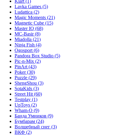
Klart
(1)
Lavka Games
(5)
Ludattica
(2)
Magic Moments
(21)
Magnetic Cube
(15)
Master IQ
(68)
MC-Basir
(8)
Miadolla
(21)
Ninja Fish
(4)
Ogosport
(6)
Pandora Box Studio
(5)
Pic-n-Mix
(2)
PinArt
(43)
Poker
(30)
Puzzle
(29)
ShengShou
(3)
SotaKids
(3)
Street Hit
(60)
Testplay
(1)
UpToys
(2)
Wham-O
(9)
Банда Умников
(9)
Бумбарам
(24)
Волшебный снег
(3)
ВКФ
(2)