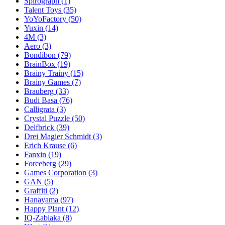
Spirograph
(1)
Talent Toys
(35)
YoYoFactory
(50)
Yuxin
(14)
4M
(3)
Aero
(3)
Bondibon
(79)
BrainBox
(19)
Brainy Trainy
(15)
Brainy Games
(7)
Brauberg
(33)
Budi Basa
(76)
Calligrata
(3)
Crystal Puzzle
(50)
Delfbrick
(39)
Drei Magier Schmidt
(3)
Erich Krause
(6)
Fanxin
(19)
Forceberg
(29)
Games Corporation
(3)
GAN
(5)
Graffiti
(2)
Hanayama
(97)
Happy Plant
(12)
IQ-Zabiaka
(8)