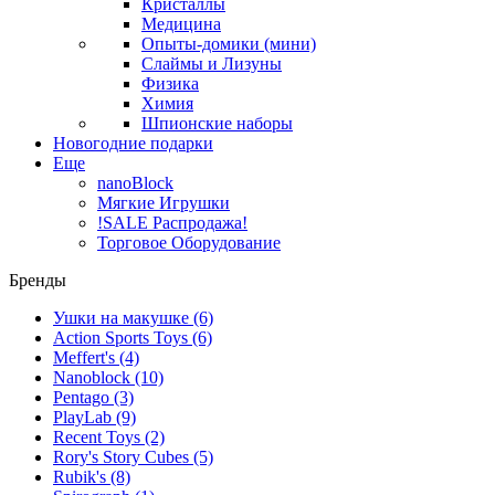
Кристаллы
Медицина
Опыты-домики (мини)
Слаймы и Лизуны
Физика
Химия
Шпионские наборы
Новогодние подарки
Еще
nanoBlock
Мягкие Игрушки
!SALE Распродажа!
Торговое Оборудование
Бренды
Ушки на макушке
(6)
Action Sports Toys
(6)
Meffert's
(4)
Nanoblock
(10)
Pentago
(3)
PlayLab
(9)
Recent Toys
(2)
Rory's Story Cubes
(5)
Rubik's
(8)