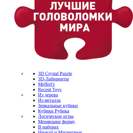
3D Crystal Puzzle
3D-Лабиринты
Meffert's
Recent Toys
Из дерева
Из металла
Зеркальные кубики
Кубики Рубика
Логические игры
Меняющие форму
В наборах
Неокуб и Магнитные