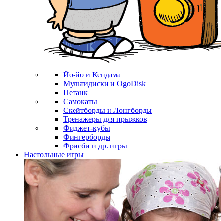
Йо-йо и Кендама
Мультидиски и OgoDisk
Петанк
Самокаты
Скейтборды и Лонгборды
Тренажеры для прыжков
Фиджет-кубы
Фингерборды
Фрисби и др. игры
Настольные игры