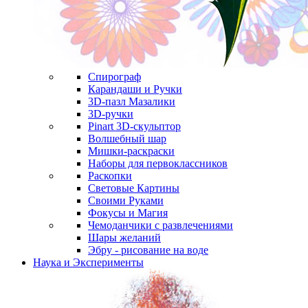
Спирограф
Карандаши и Ручки
3D-пазл Мазалики
3D-ручки
Pinart 3D-скульптор
Волшебный шар
Мишки-раскраски
Наборы для первоклассников
Раскопки
Световые Картины
Своими Руками
Фокусы и Магия
Чемоданчики с развлечениями
Шары желаний
Эбру - рисование на воде
Наука и Эксперименты