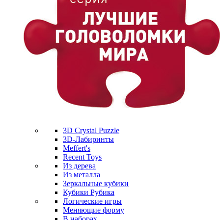
3D Crystal Puzzle
3D-Лабиринты
Meffert's
Recent Toys
Из дерева
Из металла
Зеркальные кубики
Кубики Рубика
Логические игры
Меняющие форму
В наборах