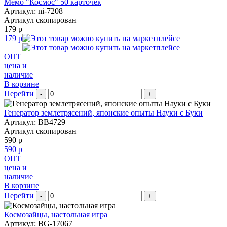
Мемо "Космос" 50 карточек
Артикул: ni-7208
Артикул скопирован
179 р
179 р
ОПТ
цена и
наличие
В корзине
Перейти
-
+
Генератор землетрясений, японские опыты Науки с Буки
Артикул: BB4729
Артикул скопирован
590 р
590 р
ОПТ
цена и
наличие
В корзине
Перейти
-
+
Космозайцы, настольная игра
Артикул: BG-17067