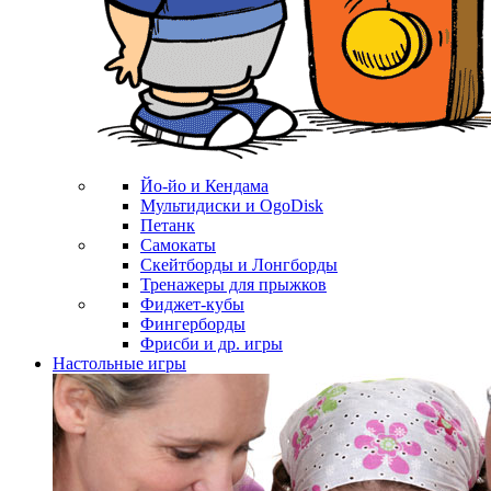
Йо-йо и Кендама
Мультидиски и OgoDisk
Петанк
Самокаты
Скейтборды и Лонгборды
Тренажеры для прыжков
Фиджет-кубы
Фингерборды
Фрисби и др. игры
Настольные игры