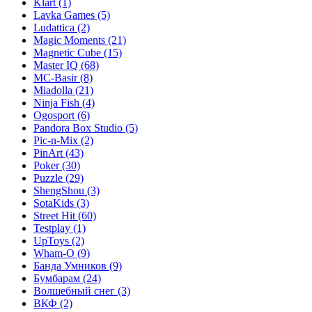
Klart
(1)
Lavka Games
(5)
Ludattica
(2)
Magic Moments
(21)
Magnetic Cube
(15)
Master IQ
(68)
MC-Basir
(8)
Miadolla
(21)
Ninja Fish
(4)
Ogosport
(6)
Pandora Box Studio
(5)
Pic-n-Mix
(2)
PinArt
(43)
Poker
(30)
Puzzle
(29)
ShengShou
(3)
SotaKids
(3)
Street Hit
(60)
Testplay
(1)
UpToys
(2)
Wham-O
(9)
Банда Умников
(9)
Бумбарам
(24)
Волшебный снег
(3)
ВКФ
(2)