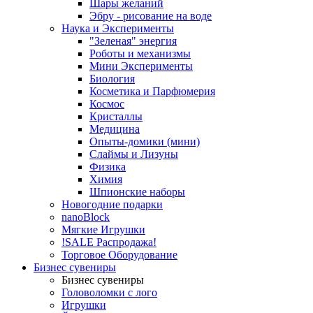
Шары желаний
Эбру - рисование на воде
Наука и Эксперименты
"Зеленая" энергия
Роботы и механизмы
Мини Эксперименты
Биология
Косметика и Парфюмерия
Космос
Кристаллы
Медицина
Опыты-домики (мини)
Слаймы и Лизуны
Физика
Химия
Шпионские наборы
Новогодние подарки
nanoBlock
Мягкие Игрушки
!SALE Распродажа!
Торговое Оборудование
Бизнес сувениры
Бизнес сувениры
Головоломки с лого
Игрушки