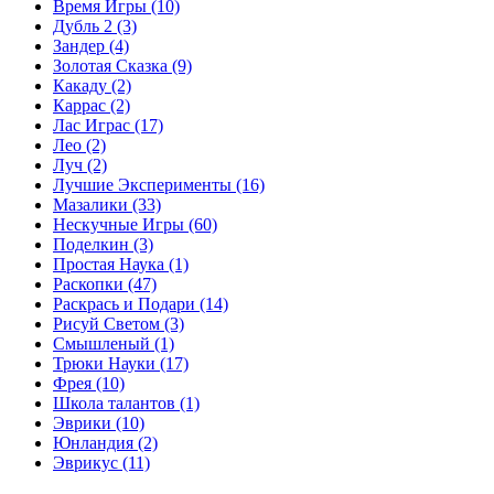
Время Игры
(10)
Дубль 2
(3)
Зандер
(4)
Золотая Сказка
(9)
Какаду
(2)
Каррас
(2)
Лас Играс
(17)
Лео
(2)
Луч
(2)
Лучшие Эксперименты
(16)
Мазалики
(33)
Нескучные Игры
(60)
Поделкин
(3)
Простая Наука
(1)
Раскопки
(47)
Раскрась и Подари
(14)
Рисуй Светом
(3)
Смышленый
(1)
Трюки Науки
(17)
Фрея
(10)
Школа талантов
(1)
Эврики
(10)
Юнландия
(2)
Эврикус
(11)