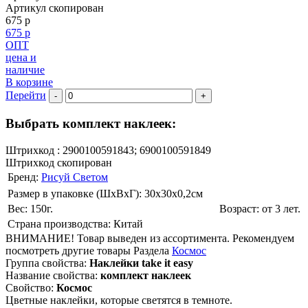
Артикул скопирован
675 р
675 р
ОПТ
цена и
наличие
В корзине
Перейти
-
+
Выбрать комплект наклеек:
Штрихкод :
2900100591843; 6900100591849
Штрихкод скопирован
Бренд:
Рисуй Светом
Размер в упаковке (ШхВxГ): 30х30х0,2cм
Вес: 150г.
Возраст: от 3 лет.
Страна производства: Китай
ВНИМАНИЕ! Товар выведен из ассортимента. Рекомендуем
посмотреть другие товары Раздела
Космос
Группа свойства:
Наклейки take it easy
Название свойства:
комплект наклеек
Свойство:
Космос
Цветные наклейки, которые светятся в темноте.