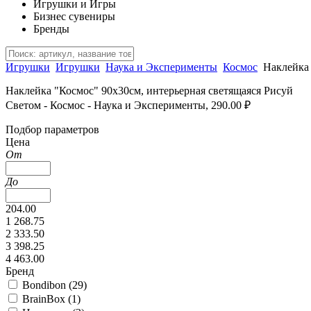
Игрушки и Игры
Бизнес сувениры
Бренды
Игрушки
Игрушки
Наука и Эксперименты
Космос
Наклейка 
Наклейка "Космос" 90х30см, интерьерная светящаяся Рисуй
Светом - Космос - Наука и Эксперименты, 290.00 ₽
Подбор параметров
Цена
От
До
204.00
1 268.75
2 333.50
3 398.25
4 463.00
Бренд
Bondibon (
29
)
BrainBox (
1
)