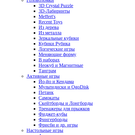
Головоломки
3D Crystal Puzzle
3D-Лабиринты
Meffert's
Recent Toys
Из дерева
Из металла
Зеркальные кубики
Кубики Рубика
Логические игры
Меняющие форму
В наборах
Неокуб и Магнитные
Танграм
Активные игры
Йо-йо и Кендама
Мультидиски и OgoDisk
Петанк
Самокаты
Скейтборды и Лонгборды
Тренажеры для прыжков
Фиджет-кубы
Фингерборды
Фрисби и др. игры
Настольные игры