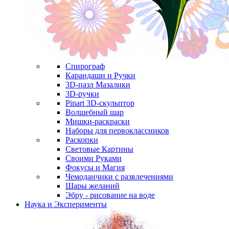
Спирограф
Карандаши и Ручки
3D-пазл Мазалики
3D-ручки
Pinart 3D-скульптор
Волшебный шар
Мишки-раскраски
Наборы для первоклассников
Раскопки
Световые Картины
Своими Руками
Фокусы и Магия
Чемоданчики с развлечениями
Шары желаний
Эбру - рисование на воде
Наука и Эксперименты