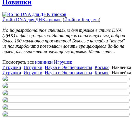
Новинки
Йо-йо DNA для ДНК-трюков
(
Йо-йо и Кендама
)
Йо-йо разработанное специально для трюков в стиле DNA
(ДНК) и фингер-триков. Этот трюк стал вирусным, набрав
более 100 миллионов просмотров! Боковые накладки "кэпсы"
из поликарбоната позволяют ловить вращающееся йо-йо на
палец, для выполнения зрелищных трюков. Металличе...
Посмотреть все
новинки Игрушек
Игрушки
Игрушки
Наука и Эксперименты
Космос
Наклейка 
Игрушки
Игрушки
Наука и Эксперименты
Космос
Наклейка 