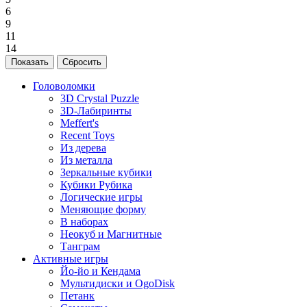
6
9
11
14
Головоломки
3D Crystal Puzzle
3D-Лабиринты
Meffert's
Recent Toys
Из дерева
Из металла
Зеркальные кубики
Кубики Рубика
Логические игры
Меняющие форму
В наборах
Неокуб и Магнитные
Танграм
Активные игры
Йо-йо и Кендама
Мультидиски и OgoDisk
Петанк