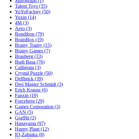
Spirograph
(1)
Talent Toys
(35)
YoYoFactory
(50)
Yuxin
(14)
4M
(3)
Aero
(3)
Bondibon
(79)
BrainBox
(19)
Brainy Trainy
(15)
Brainy Games
(7)
Brauberg
(33)
Budi Basa
(76)
Calligrata
(3)
Crystal Puzzle
(50)
Delfbrick
(39)
Drei Magier Schmidt
(3)
Erich Krause
(6)
Fanxin
(19)
Forceberg
(29)
Games Corporation
(3)
GAN
(5)
Graffiti
(2)
Hanayama
(97)
Happy Plant
(12)
IQ-Zabiaka
(8)