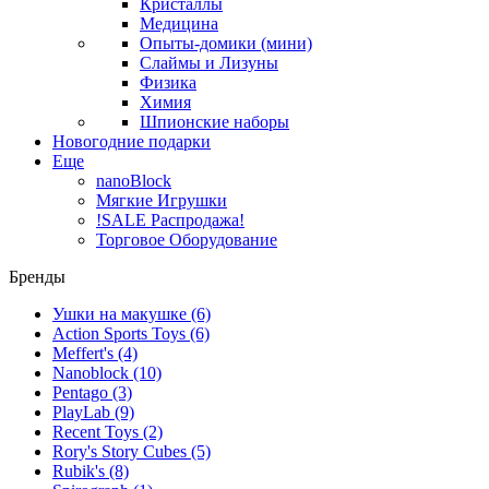
Кристаллы
Медицина
Опыты-домики (мини)
Слаймы и Лизуны
Физика
Химия
Шпионские наборы
Новогодние подарки
Еще
nanoBlock
Мягкие Игрушки
!SALE Распродажа!
Торговое Оборудование
Бренды
Ушки на макушке
(6)
Action Sports Toys
(6)
Meffert's
(4)
Nanoblock
(10)
Pentago
(3)
PlayLab
(9)
Recent Toys
(2)
Rory's Story Cubes
(5)
Rubik's
(8)