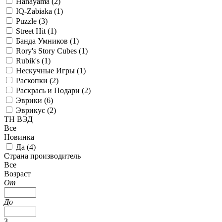
Hanayama (
2
)
IQ-Zabiaka (
1
)
Puzzle (
3
)
Street Hit (
1
)
Банда Умников (
1
)
Rory's Story Cubes (
1
)
Rubik's (
1
)
Нескучные Игры (
1
)
Раскопки (
2
)
Раскрась и Подари (
2
)
Эврики (
6
)
Эврикус (
2
)
ТН ВЭД
Все
Новинка
Да (
4
)
Страна производитель
Все
Возраст
От
До
3