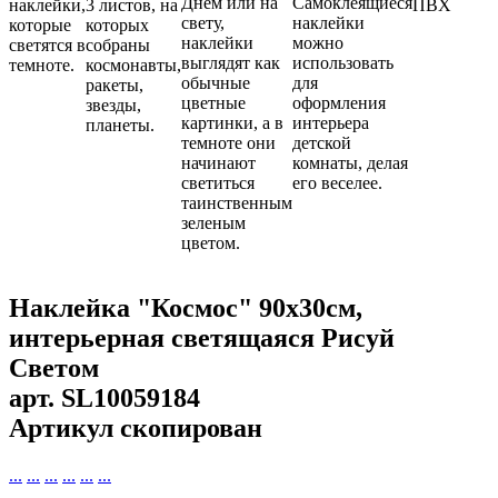
Днём или на
Самоклеящиеся
наклейки,
3 листов, на
ПВХ
свету,
наклейки
которые
которых
наклейки
можно
светятся в
собраны
выглядят как
использовать
темноте.
космонавты,
обычные
для
ракеты,
цветные
оформления
звезды,
картинки, а в
интерьера
планеты.
темноте они
детской
начинают
комнаты, делая
светиться
его веселее.
таинственным
зеленым
цветом.
Наклейка "Космос" 90х30см,
интерьерная светящаяся Рисуй
Светом
арт.
SL10059184
Артикул скопирован
...
...
...
...
...
...