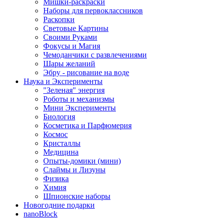
Мишки-раскраски
Наборы для первоклассников
Раскопки
Световые Картины
Своими Руками
Фокусы и Магия
Чемоданчики с развлечениями
Шары желаний
Эбру - рисование на воде
Наука и Эксперименты
"Зеленая" энергия
Роботы и механизмы
Мини Эксперименты
Биология
Косметика и Парфюмерия
Космос
Кристаллы
Медицина
Опыты-домики (мини)
Слаймы и Лизуны
Физика
Химия
Шпионские наборы
Новогодние подарки
nanoBlock