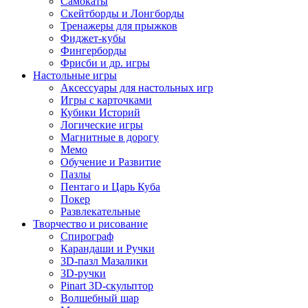
Самокаты
Скейтборды и Лонгборды
Тренажеры для прыжков
Фиджет-кубы
Фингерборды
Фрисби и др. игры
Настольные игры
Аксессуары для настольных игр
Игры с карточками
Кубики Историй
Логические игры
Магнитные в дорогу
Мемо
Обучение и Развитие
Пазлы
Пентаго и Царь Куба
Покер
Развлекательные
Творчество и рисование
Спирограф
Карандаши и Ручки
3D-пазл Мазалики
3D-ручки
Pinart 3D-скульптор
Волшебный шар