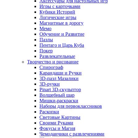
Аксессуары для настольных игр
Игры с карточками
Кубики Историй
Логические игры
Магнитные в дорогу
Мемо
Обучение и Развитие
Пазлы
Пентаго и Царь Куба
Покер
Развлекательные
Творчество и рисование
Спирограф
Карандаши и Ручки
3D-пазл Мазалики
3D-ручки
Pinart 3D-скульптор
Волшебный шар
Мишки-раскраски
Наборы для первоклассников
Раскопки
Световые Картины
Своими Руками
Фокусы и Магия
Чемоданчики с развлечениями