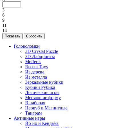
3
6
9
11
14
Головоломки
3D Crystal Puzzle
3D-Лабиринты
Meffert's
Recent Toys
Из дерева
Из металла
Зеркальные кубики
Кубики Рубика
Логические игры
Меняющие форму
В наборах
Неокуб и Магнитные
Танграм
Активные игры
Йо-йо и Кендама