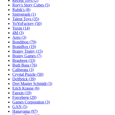
Recent Toys
(2)
Rory's Story Cubes
(5)
Rubik's
(8)
Spirograph
(1)
Talent Toys
(35)
YoYoFactory
(50)
Yuxin
(14)
4M
(3)
Aero
(3)
Bondibon
(79)
BrainBox
(19)
Brainy Trainy
(15)
Brainy Games
(7)
Brauberg
(33)
Budi Basa
(76)
Calligrata
(3)
Crystal Puzzle
(50)
Delfbrick
(39)
Drei Magier Schmidt
(3)
Erich Krause
(6)
Fanxin
(19)
Forceberg
(29)
Games Corporation
(3)
GAN
(5)
Hanayama
(97)