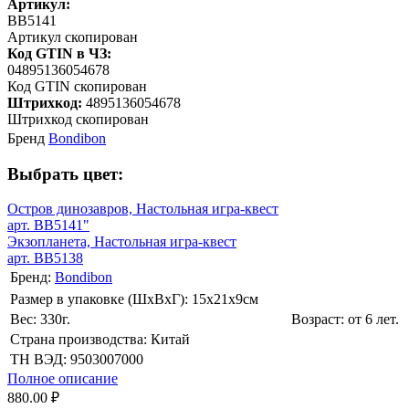
Артикул:
BB5141
Артикул скопирован
Код GTIN в ЧЗ:
04895136054678
Код GTIN скопирован
Штрихкод:
4895136054678
Штрихкод скопирован
Бренд
Bondibon
Выбрать цвет:
Остров динозавров, Настольная игра-квест
арт. BB5141"
Экзопланета, Настольная игра-квест
арт. BB5138
Бренд:
Bondibon
Размер в упаковке (ШхВxГ): 15х21х9cм
Вес: 330г.
Возраст: от 6 лет.
Страна производства: Китай
ТН ВЭД: 9503007000
Полное описание
880.00 ₽