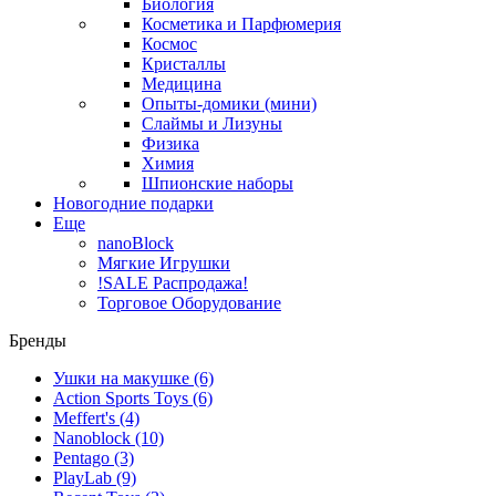
Биология
Косметика и Парфюмерия
Космос
Кристаллы
Медицина
Опыты-домики (мини)
Слаймы и Лизуны
Физика
Химия
Шпионские наборы
Новогодние подарки
Еще
nanoBlock
Мягкие Игрушки
!SALE Распродажа!
Торговое Оборудование
Бренды
Ушки на макушке
(6)
Action Sports Toys
(6)
Meffert's
(4)
Nanoblock
(10)
Pentago
(3)
PlayLab
(9)