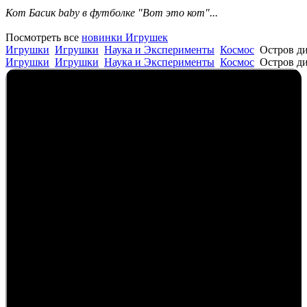
Кот Басик baby в футболке "Вот это кот"...
Посмотреть все
новинки Игрушек
Игрушки
Игрушки
Наука и Эксперименты
Космос
Остров ди
Игрушки
Игрушки
Наука и Эксперименты
Космос
Остров ди