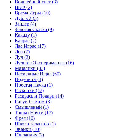
Волшебный снег
(3)
ВКФ
(2)
Время Игры
(10)
Дубль 2
(3)
Зандер
(4)
Золотая Сказка
(9)
Какаду
(1)
Каррас
(2)
Лас Играс
(17)
Лео
(2)
Луч
(2)
Лучшие Эксперименты
(16)
Мазалики
(33)
Нескучные Игры
(60)
Поделкин
(3)
Простая Наука
(1)
Раскопки
(47)
Раскрась и Подари
(14)
Рисуй Светом
(3)
Смышленый
(1)
Трюки Науки
(17)
Фрея
(10)
Школа талантов
(1)
Эврики
(10)
Юнландия
(2)