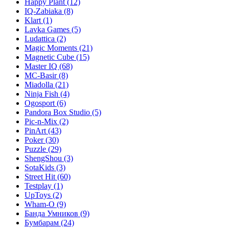
Happy Plant
(12)
IQ-Zabiaka
(8)
Klart
(1)
Lavka Games
(5)
Ludattica
(2)
Magic Moments
(21)
Magnetic Cube
(15)
Master IQ
(68)
MC-Basir
(8)
Miadolla
(21)
Ninja Fish
(4)
Ogosport
(6)
Pandora Box Studio
(5)
Pic-n-Mix
(2)
PinArt
(43)
Poker
(30)
Puzzle
(29)
ShengShou
(3)
SotaKids
(3)
Street Hit
(60)
Testplay
(1)
UpToys
(2)
Wham-O
(9)
Банда Умников
(9)
Бумбарам
(24)