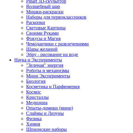
Pinart 3D-скульптор
Волшебный шар
Мишки-раскраски
Наборы для первоклассников
Раскопки
Световые Картины
Своими Руками
Фокусы и Магия
Чемоданчики с развлечениями
Шары желаний
Эбру - рисование на воде
Наука и Эксперименты
"Зеленая" энергия
Роботы и механизмы
Мини Эксперименты
Биология
Косметика и Парфюмерия
Космос
Кристаллы
Медицина
Опыты-домики (мини)
Слаймы и Лизуны
Физика
Химия
Шпионские наборы