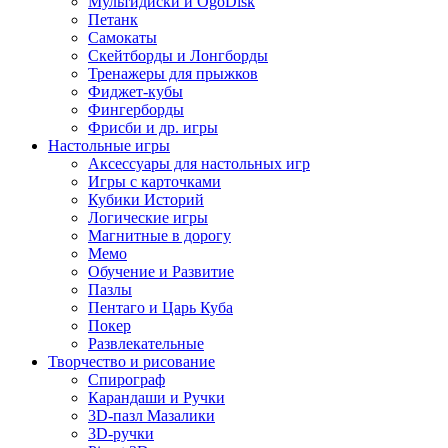
Мультидиски и OgoDisk
Петанк
Самокаты
Скейтборды и Лонгборды
Тренажеры для прыжков
Фиджет-кубы
Фингерборды
Фрисби и др. игры
Настольные игры
Аксессуары для настольных игр
Игры с карточками
Кубики Историй
Логические игры
Магнитные в дорогу
Мемо
Обучение и Развитие
Пазлы
Пентаго и Царь Куба
Покер
Развлекательные
Творчество и рисование
Спирограф
Карандаши и Ручки
3D-пазл Мазалики
3D-ручки