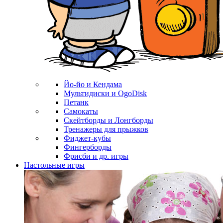
Йо-йо и Кендама
Мультидиски и OgoDisk
Петанк
Самокаты
Скейтборды и Лонгборды
Тренажеры для прыжков
Фиджет-кубы
Фингерборды
Фрисби и др. игры
Настольные игры