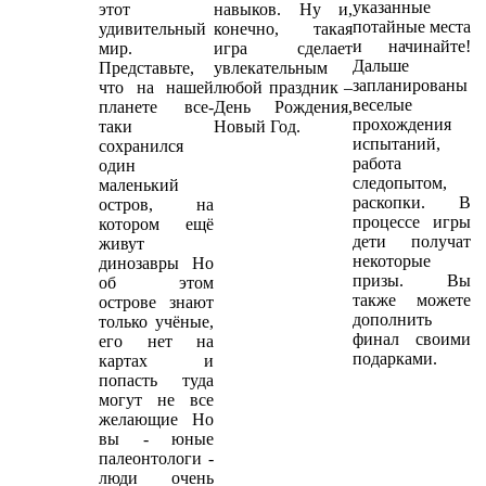
указанные
этот
навыков. Ну и,
потайные места
удивительный
конечно, такая
и начинайте!
мир.
игра сделает
Дальше
Представьте,
увлекательным
запланированы
что на нашей
любой праздник –
веселые
планете все-
День Рождения,
прохождения
таки
Новый Год.
испытаний,
сохранился
работа
один
следопытом,
маленький
раскопки. В
остров, на
процессе игры
котором ещё
дети получат
живут
некоторые
динозавры Но
призы. Вы
об этом
также можете
острове знают
дополнить
только учёные,
финал своими
его нет на
подарками.
картах и
попасть туда
могут не все
желающие Но
вы - юные
палеонтологи -
люди очень