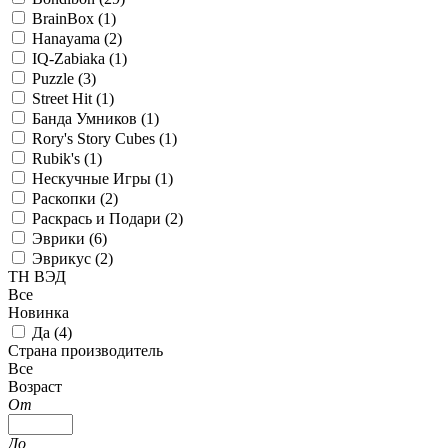
BrainBox (
1
)
Hanayama (
2
)
IQ-Zabiaka (
1
)
Puzzle (
3
)
Street Hit (
1
)
Банда Умников (
1
)
Rory's Story Cubes (
1
)
Rubik's (
1
)
Нескучные Игры (
1
)
Раскопки (
2
)
Раскрась и Подари (
2
)
Эврики (
6
)
Эврикус (
2
)
ТН ВЭД
Все
Новинка
Да (
4
)
Страна производитель
Все
Возраст
От
До