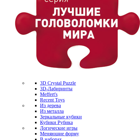
3D Crystal Puzzle
3D-Лабиринты
Meffert's
Recent Toys
Из дерева
Из металла
Зеркальные кубики
Кубики Рубика
Логические игры
Меняющие форму
В наборах