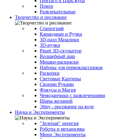
Пентаго и Царь Куба
Покер
Развлекательные
Творчество и рисование
Спирограф
Карандаши и Ручки
3D-пазл Мазалики
3D-ручки
Pinart 3D-скульптор
Волшебный шар
Мишки-раскраски
Наборы для первоклассников
Раскопки
Световые Картины
Своими Руками
Фокусы и Магия
Чемоданчики с развлечениями
Шары желаний
Эбру - рисование на воде
Наука и Эксперименты
"Зеленая" энергия
Роботы и механизмы
Мини Эксперименты