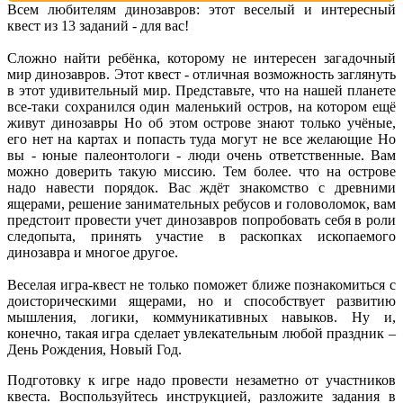
Всем любителям динозавров: этот веселый и интересный
квест из 13 заданий - для вас!
Сложно найти ребёнка, которому не интересен загадочный
мир динозавров. Этот квест - отличная возможность заглянуть
в этот удивительный мир. Представьте, что на нашей планете
все-таки сохранился один маленький остров, на котором ещё
живут динозавры Но об этом острове знают только учёные,
его нет на картах и попасть туда могут не все желающие Но
вы - юные палеонтологи - люди очень ответственные. Вам
можно доверить такую миссию. Тем более. что на острове
надо навести порядок. Вас ждёт знакомство с древними
ящерами, решение занимательных ребусов и головоломок, вам
предстоит провести учет динозавров попробовать себя в роли
следопыта, принять участие в раскопках ископаемого
динозавра и многое другое.
Веселая игра-квест не только поможет ближе познакомиться с
доисторическими ящерами, но и способствует развитию
мышления, логики, коммуникативных навыков. Ну и,
конечно, такая игра сделает увлекательным любой праздник –
День Рождения, Новый Год.
Подготовку к игре надо провести незаметно от участников
квеста. Воспользуйтесь инструкцией, разложите задания в