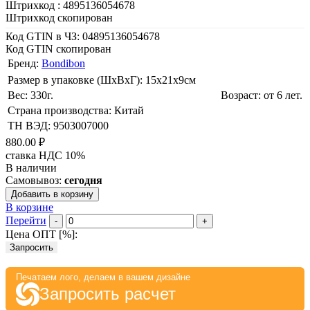
Штрихкод :
4895136054678
Штрихкод скопирован
Код GTIN в ЧЗ:
04895136054678
Код GTIN скопирован
Бренд:
Bondibon
Размер в упаковке (ШхВxГ): 15х21х9cм
Вес: 330г.
Возраст: от 6 лет.
Страна производства: Китай
ТН ВЭД: 9503007000
880.00 ₽
ставка НДС 10%
В наличии
Самовывоз:
сегодня
Добавить в корзину
В корзине
Перейти
-
+
Цена ОПТ [
%
]:
Запросить
Печатаем лого, делаем в вашем дизайне
Запросить расчет