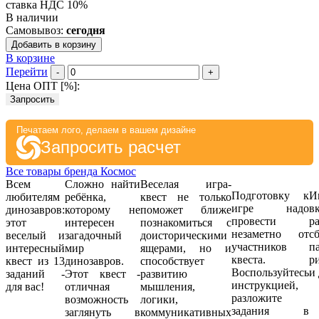
ставка НДС 10%
В наличии
Самовывоз:
сегодня
Добавить в корзину
В корзине
Перейти
-
+
Цена ОПТ [
%
]:
Запросить
Печатаем лого, делаем в вашем дизайне
Запросить расчет
Все товары бренда Космос
Всем
Сложно найти
Веселая игра-
Подготовку к
И
любителям
ребёнка,
квест не только
игре надо
в
динозавров:
которому не
поможет ближе
провести
р
этот
интересен
познакомиться с
незаметно от
с
веселый и
загадочный
доисторическими
участников
па
интересный
мир
ящерами, но и
квеста.
р
квест из 13
динозавров.
способствует
Воспользуйтесь
и 
заданий -
Этот квест -
развитию
инструкцией,
для вас!
отличная
мышления,
разложите
возможность
логики,
задания в
заглянуть в
коммуникативных