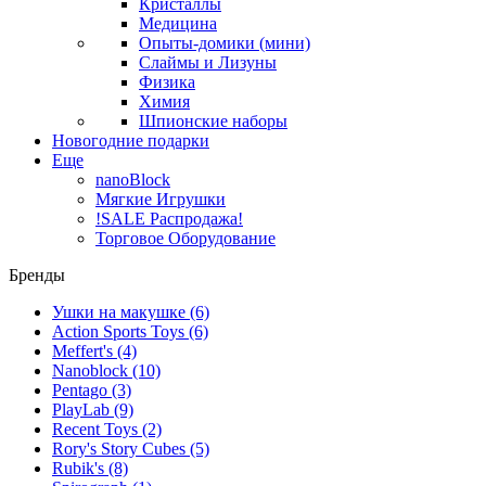
Кристаллы
Медицина
Опыты-домики (мини)
Слаймы и Лизуны
Физика
Химия
Шпионские наборы
Новогодние подарки
Еще
nanoBlock
Мягкие Игрушки
!SALE Распродажа!
Торговое Оборудование
Бренды
Ушки на макушке
(6)
Action Sports Toys
(6)
Meffert's
(4)
Nanoblock
(10)
Pentago
(3)
PlayLab
(9)
Recent Toys
(2)
Rory's Story Cubes
(5)
Rubik's
(8)