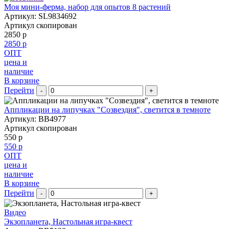
Моя мини-ферма, набор для опытов 8 растений
Артикул: SL9834692
Артикул скопирован
2850 р
2850 р
ОПТ
цена и
наличие
В корзине
Перейти
-
+
Аппликации на липучках "Созвездия", светится в темноте
Артикул: BB4977
Артикул скопирован
550 р
550 р
ОПТ
цена и
наличие
В корзине
Перейти
-
+
Видео
Экзопланета, Настольная игра-квест