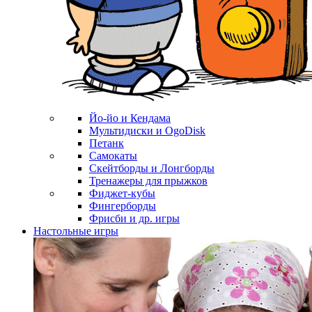
Йо-йо и Кендама
Мультидиски и OgoDisk
Петанк
Самокаты
Скейтборды и Лонгборды
Тренажеры для прыжков
Фиджет-кубы
Фингерборды
Фрисби и др. игры
Настольные игры