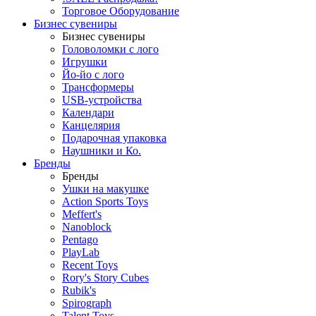
Торговое Оборудование
Бизнес сувениры
Бизнес сувениры
Головоломки с лого
Игрушки
Йо-йо с лого
Трансформеры
USB-устройства
Календари
Канцелярия
Подарочная упаковка
Наушники и Ко.
Бренды
Бренды
Ушки на макушке
Action Sports Toys
Meffert's
Nanoblock
Pentago
PlayLab
Recent Toys
Rory's Story Cubes
Rubik's
Spirograph
Talent Toys