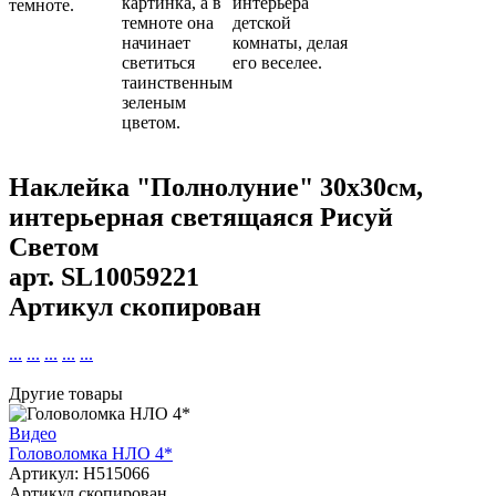
картинка, а в
интерьера
темноте.
темноте она
детской
начинает
комнаты, делая
светиться
его веселее.
таинственным
зеленым
цветом.
Наклейка "Полнолуние" 30х30см,
интерьерная светящаяся Рисуй
Светом
арт.
SL10059221
Артикул скопирован
...
...
...
...
...
Другие товары
Видео
Головоломка НЛО 4*
Артикул: H515066
Артикул скопирован