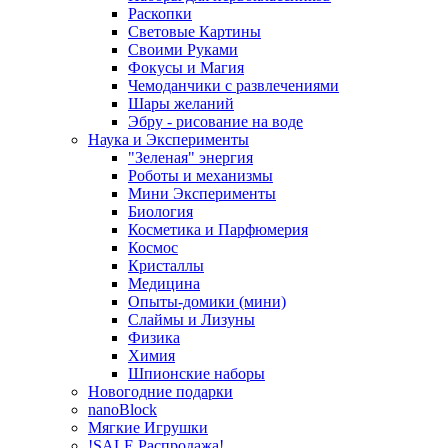
Раскопки
Световые Картины
Своими Руками
Фокусы и Магия
Чемоданчики с развлечениями
Шары желаний
Эбру - рисование на воде
Наука и Эксперименты
"Зеленая" энергия
Роботы и механизмы
Мини Эксперименты
Биология
Косметика и Парфюмерия
Космос
Кристаллы
Медицина
Опыты-домики (мини)
Слаймы и Лизуны
Физика
Химия
Шпионские наборы
Новогодние подарки
nanoBlock
Мягкие Игрушки
!SALE Распродажа!