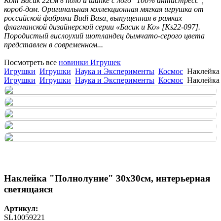
Кот Басик 22см в поло и шапке с лого "100% антистресс",
короб-дом. Оригинальная коллекционная мягкая игрушка от
российской фабрики Budi Basa, выпущенная в рамках
флагманской дизайнерской серии «Басик и Ко» [Ks22-097].
Породистый вислоухий шотландец дымчато-серого цвета
представлен в современном...
Посмотреть все
новинки Игрушек
Игрушки
Игрушки
Наука и Эксперименты
Космос
Наклейка 
Игрушки
Игрушки
Наука и Эксперименты
Космос
Наклейка 
Наклейка "Полнолуние" 30х30см, интерьерная
светящаяся
Артикул:
SL10059221