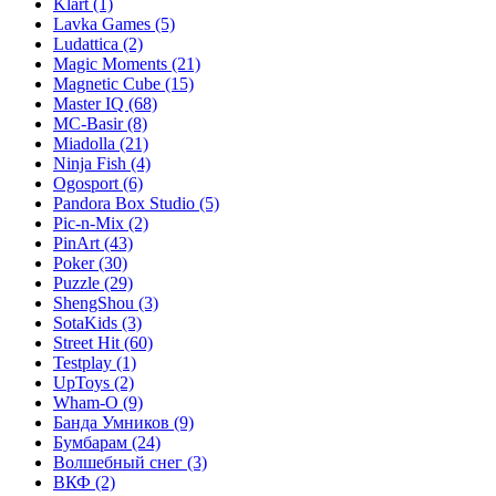
Klart
(1)
Lavka Games
(5)
Ludattica
(2)
Magic Moments
(21)
Magnetic Cube
(15)
Master IQ
(68)
MC-Basir
(8)
Miadolla
(21)
Ninja Fish
(4)
Ogosport
(6)
Pandora Box Studio
(5)
Pic-n-Mix
(2)
PinArt
(43)
Poker
(30)
Puzzle
(29)
ShengShou
(3)
SotaKids
(3)
Street Hit
(60)
Testplay
(1)
UpToys
(2)
Wham-O
(9)
Банда Умников
(9)
Бумбарам
(24)
Волшебный снег
(3)
ВКФ
(2)