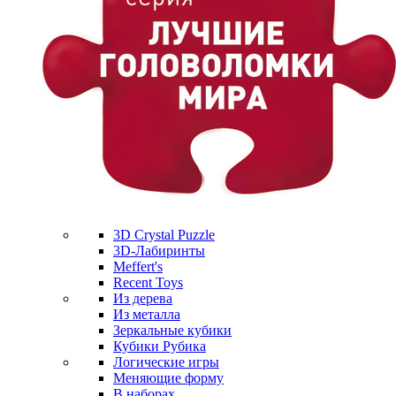
3D Crystal Puzzle
3D-Лабиринты
Meffert's
Recent Toys
Из дерева
Из металла
Зеркальные кубики
Кубики Рубика
Логические игры
Меняющие форму
В наборах