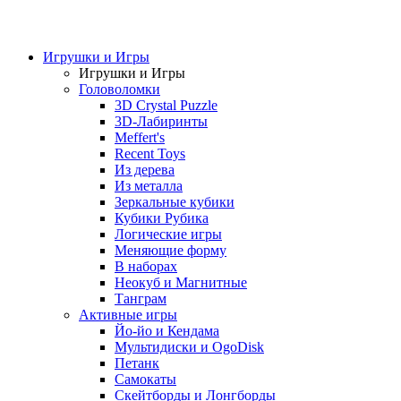
Игрушки и Игры
Игрушки и Игры
Головоломки
3D Crystal Puzzle
3D-Лабиринты
Meffert's
Recent Toys
Из дерева
Из металла
Зеркальные кубики
Кубики Рубика
Логические игры
Меняющие форму
В наборах
Неокуб и Магнитные
Танграм
Активные игры
Йо-йо и Кендама
Мультидиски и OgoDisk
Петанк
Самокаты
Скейтборды и Лонгборды