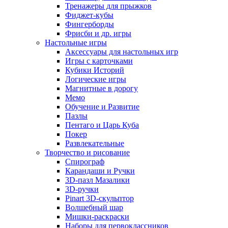
Тренажеры для прыжков
Фиджет-кубы
Фингерборды
Фрисби и др. игры
Настольные игры
Аксессуары для настольных игр
Игры с карточками
Кубики Историй
Логические игры
Магнитные в дорогу
Мемо
Обучение и Развитие
Пазлы
Пентаго и Царь Куба
Покер
Развлекательные
Творчество и рисование
Спирограф
Карандаши и Ручки
3D-пазл Мазалики
3D-ручки
Pinart 3D-скульптор
Волшебный шар
Мишки-раскраски
Наборы для первоклассников