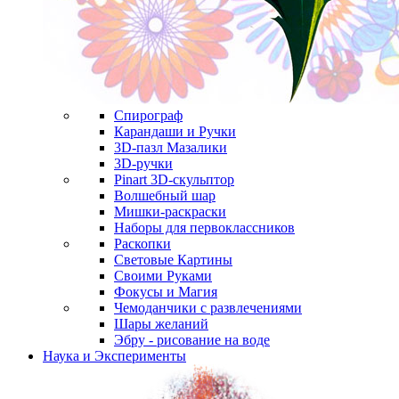
Спирограф
Карандаши и Ручки
3D-пазл Мазалики
3D-ручки
Pinart 3D-скульптор
Волшебный шар
Мишки-раскраски
Наборы для первоклассников
Раскопки
Световые Картины
Своими Руками
Фокусы и Магия
Чемоданчики с развлечениями
Шары желаний
Эбру - рисование на воде
Наука и Эксперименты