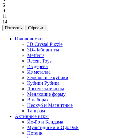
6
9
11
14
Головоломки
3D Crystal Puzzle
3D-Лабиринты
Meffert's
Recent Toys
Из дерева
Из металла
Зеркальные кубики
Кубики Рубика
Логические игры
Меняющие форму
В наборах
Неокуб и Магнитные
Танграм
Активные игры
Йо-йо и Кендама
Мультидиски и OgoDisk
Петанк