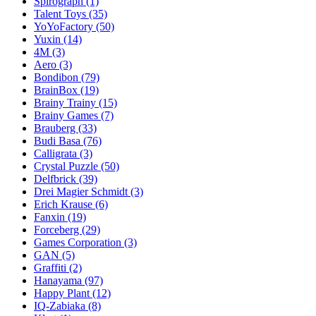
Spirograph
(1)
Talent Toys
(35)
YoYoFactory
(50)
Yuxin
(14)
4M
(3)
Aero
(3)
Bondibon
(79)
BrainBox
(19)
Brainy Trainy
(15)
Brainy Games
(7)
Brauberg
(33)
Budi Basa
(76)
Calligrata
(3)
Crystal Puzzle
(50)
Delfbrick
(39)
Drei Magier Schmidt
(3)
Erich Krause
(6)
Fanxin
(19)
Forceberg
(29)
Games Corporation
(3)
GAN
(5)
Graffiti
(2)
Hanayama
(97)
Happy Plant
(12)
IQ-Zabiaka
(8)