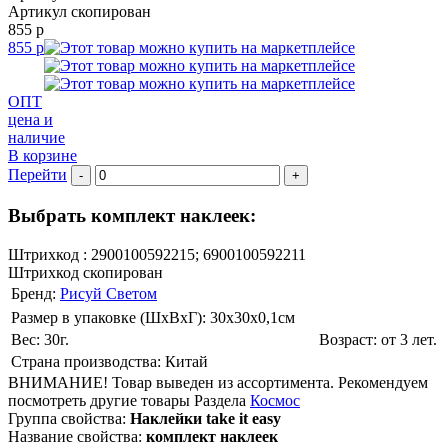
Артикул скопирован
855 р
855 р
ОПТ
цена и
наличие
В корзине
Перейти
-
+
Выбрать комплект наклеек:
Штрихкод :
2900100592215; 6900100592211
Штрихкод скопирован
Бренд:
Рисуй Светом
Размер в упаковке (ШхВxГ): 30х30х0,1cм
Вес: 30г.
Возраст: от 3 лет.
Страна производства: Китай
ВНИМАНИЕ! Товар выведен из ассортимента. Рекомендуем
посмотреть другие товары Раздела
Космос
Группа свойства:
Наклейки take it easy
Название свойства:
комплект наклеек