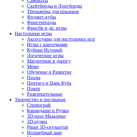
Самокаты
Скейтборды и Лонгборды
Тренажеры для прыжков
Фиджет-кубы
Фингерборды
Фрисби и др. игры
Настольные игры
Аксессуары для настольных игр
Игры с карточками
Кубики Историй
Логические игры
Магнитные в дорогу
Мемо
Обучение и Развитие
Пазлы
Пентаго и Царь Куба
Покер
Развлекательные
Творчество и рисование
Спирограф
Карандаши и Ручки
3D-пазл Мазалики
3D-ручки
Pinart 3D-скульптор
Волшебный шар