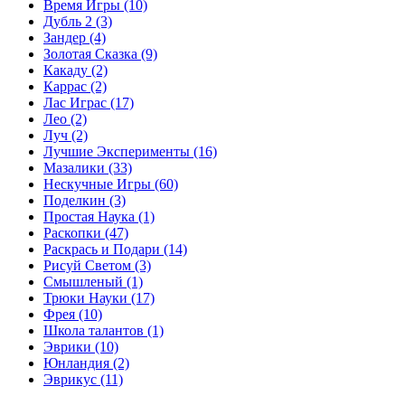
Время Игры
(10)
Дубль 2
(3)
Зандер
(4)
Золотая Сказка
(9)
Какаду
(2)
Каррас
(2)
Лас Играс
(17)
Лео
(2)
Луч
(2)
Лучшие Эксперименты
(16)
Мазалики
(33)
Нескучные Игры
(60)
Поделкин
(3)
Простая Наука
(1)
Раскопки
(47)
Раскрась и Подари
(14)
Рисуй Светом
(3)
Смышленый
(1)
Трюки Науки
(17)
Фрея
(10)
Школа талантов
(1)
Эврики
(10)
Юнландия
(2)
Эврикус
(11)