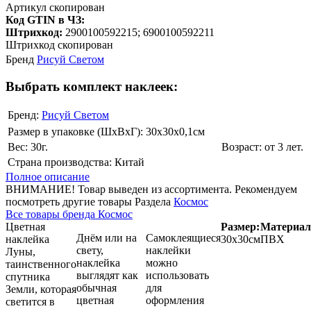
Артикул скопирован
Код GTIN в ЧЗ:
Штрихкод:
2900100592215; 6900100592211
Штрихкод скопирован
Бренд
Рисуй Светом
Выбрать комплект наклеек:
Бренд:
Рисуй Светом
Размер в упаковке (ШхВxГ): 30х30х0,1cм
Вес: 30г.
Возраст: от 3 лет.
Страна производства: Китай
Полное описание
ВНИМАНИЕ! Товар выведен из ассортимента. Рекомендуем
посмотреть другие товары Раздела
Космос
Все товары бренда Космос
Цветная
Размер:
Материал
Днём или на
Самоклеящиеся
наклейка
30х30см
ПВХ
свету,
наклейки
Луны,
наклейка
можно
таинственного
выглядят как
использовать
спутника
обычная
для
Земли, которая
цветная
оформления
светится в