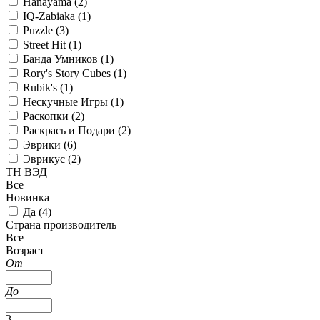
Hanayama (
2
)
IQ-Zabiaka (
1
)
Puzzle (
3
)
Street Hit (
1
)
Банда Умников (
1
)
Rory's Story Cubes (
1
)
Rubik's (
1
)
Нескучные Игры (
1
)
Раскопки (
2
)
Раскрась и Подари (
2
)
Эврики (
6
)
Эврикус (
2
)
ТН ВЭД
Все
Новинка
Да (
4
)
Страна производитель
Все
Возраст
От
До
3