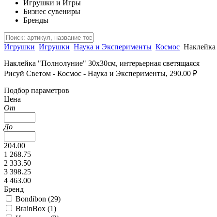
Игрушки и Игры
Бизнес сувениры
Бренды
Игрушки
Игрушки
Наука и Эксперименты
Космос
Наклейка 
Наклейка "Полнолуние" 30х30см, интерьерная светящаяся
Рисуй Светом - Космос - Наука и Эксперименты, 290.00 ₽
Подбор параметров
Цена
От
До
204.00
1 268.75
2 333.50
3 398.25
4 463.00
Бренд
Bondibon (
29
)
BrainBox (
1
)