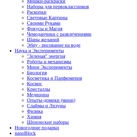
Мишки-раскраски
Наборы для первоклассников
Раскопки
Световые Картины
Своими Руками
Фокусы и Магия
Чемоданчики с развлечениями
Шары желаний
Эбру - рисование на воде
Наука и Эксперименты
"Зеленая" энергия
Роботы и механизмы
Мини Эксперименты
Биология
Косметика и Парфюмерия
Космос
Кристаллы
Медицина
Опыты-домики (мини)
Слаймы и Лизуны
Физика
Химия
Шпионские наборы
Новогодние подарки
nanoBlock