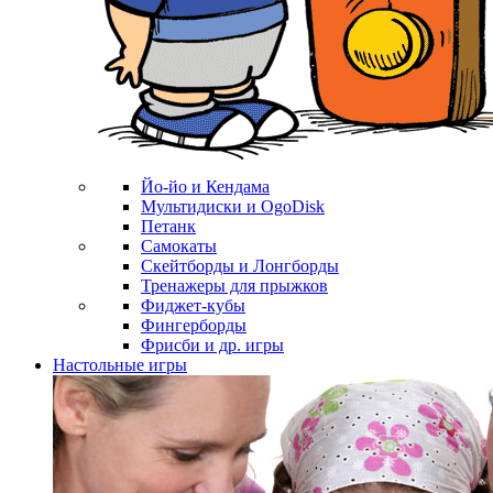
Йо-йо и Кендама
Мультидиски и OgoDisk
Петанк
Самокаты
Скейтборды и Лонгборды
Тренажеры для прыжков
Фиджет-кубы
Фингерборды
Фрисби и др. игры
Настольные игры