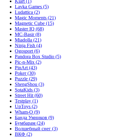
Klart
(1)
Lavka Games
(5)
Ludattica
(2)
Magic Moments
(21)
Magnetic Cube
(15)
Master IQ
(68)
MC-Basir
(8)
Miadolla
(21)
Ninja Fish
(4)
Ogosport
(6)
Pandora Box Studio
(5)
Pic-n-Mix
(2)
PinArt
(43)
Poker
(30)
Puzzle
(29)
ShengShou
(3)
SotaKids
(3)
Street Hit
(60)
Testplay
(1)
UpToys
(2)
Wham-O
(9)
Банда Умников
(9)
Бумбарам
(24)
Волшебный снег
(3)
ВКФ
(2)