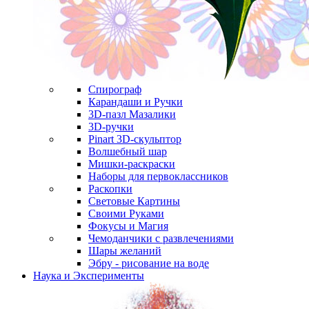
Спирограф
Карандаши и Ручки
3D-пазл Мазалики
3D-ручки
Pinart 3D-скульптор
Волшебный шар
Мишки-раскраски
Наборы для первоклассников
Раскопки
Световые Картины
Своими Руками
Фокусы и Магия
Чемоданчики с развлечениями
Шары желаний
Эбру - рисование на воде
Наука и Эксперименты