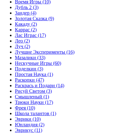
Время Игры
(10)
Дубль 2
(3)
Зандер
(4)
Золотая Сказка
(9)
Какаду
(2)
Каррас
(2)
Лас Играс
(17)
Лео
(2)
Луч
(2)
Лучшие Эксперименты
(16)
Мазалики
(33)
Нескучные Игры
(60)
Поделкин
(3)
Простая Наука
(1)
Раскопки
(47)
Раскрась и Подари
(14)
Рисуй Светом
(3)
Смышленый
(1)
Трюки Науки
(17)
Фрея
(10)
Школа талантов
(1)
Эврики
(10)
Юнландия
(2)
Эврикус
(11)