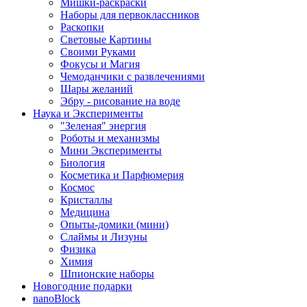
Мишки-раскраски
Наборы для первоклассников
Раскопки
Световые Картины
Своими Руками
Фокусы и Магия
Чемоданчики с развлечениями
Шары желаний
Эбру - рисование на воде
Наука и Эксперименты
"Зеленая" энергия
Роботы и механизмы
Мини Эксперименты
Биология
Косметика и Парфюмерия
Космос
Кристаллы
Медицина
Опыты-домики (мини)
Слаймы и Лизуны
Физика
Химия
Шпионские наборы
Новогодние подарки
nanoBlock