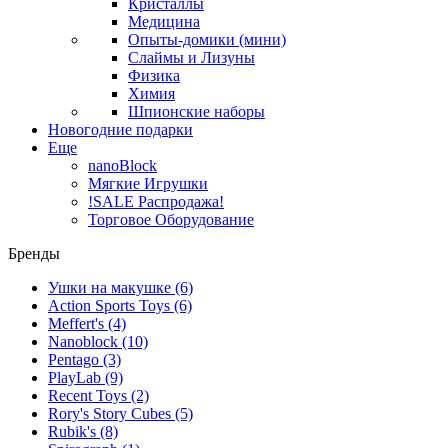
Кристаллы
Медицина
Опыты-домики (мини)
Слаймы и Лизуны
Физика
Химия
Шпионские наборы
Новогодние подарки
Еще
nanoBlock
Мягкие Игрушки
!SALE Распродажа!
Торговое Оборудование
Бренды
Ушки на макушке
(6)
Action Sports Toys
(6)
Meffert's
(4)
Nanoblock
(10)
Pentago
(3)
PlayLab
(9)
Recent Toys
(2)
Rory's Story Cubes
(5)
Rubik's
(8)