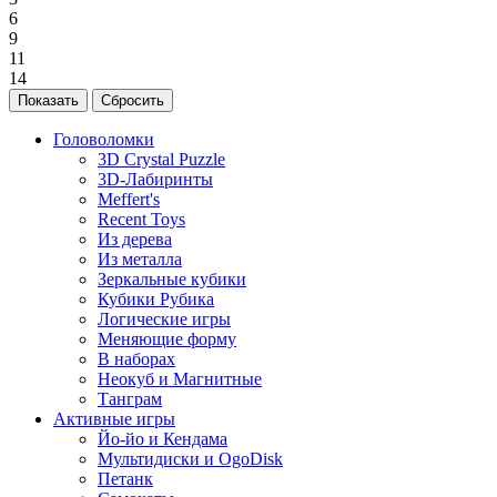
6
9
11
14
Головоломки
3D Crystal Puzzle
3D-Лабиринты
Meffert's
Recent Toys
Из дерева
Из металла
Зеркальные кубики
Кубики Рубика
Логические игры
Меняющие форму
В наборах
Неокуб и Магнитные
Танграм
Активные игры
Йо-йо и Кендама
Мультидиски и OgoDisk
Петанк