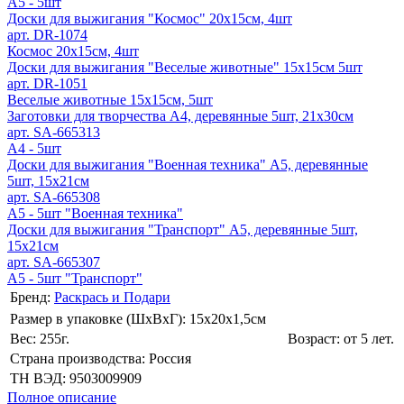
А5 - 5шт
Доски для выжигания "Космос" 20х15см, 4шт
арт. DR-1074
Космос 20х15см, 4шт
Доски для выжигания "Веселые животные" 15х15см 5шт
арт. DR-1051
Веселые животные 15х15см, 5шт
Заготовки для творчества А4, деревянные 5шт, 21х30см
арт. SA-665313
А4 - 5шт
Доски для выжигания "Военная техника" А5, деревянные
5шт, 15х21см
арт. SA-665308
А5 - 5шт "Военная техника"
Доски для выжигания "Транспорт" А5, деревянные 5шт,
15х21см
арт. SA-665307
А5 - 5шт "Транспорт"
Бренд:
Раскрась и Подари
Размер в упаковке (ШхВxГ): 15х20х1,5cм
Вес: 255г.
Возраст: от 5 лет.
Страна производства: Россия
ТН ВЭД: 9503009909
Полное описание