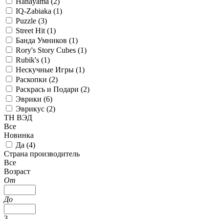
Hanayama (
2
)
IQ-Zabiaka (
1
)
Puzzle (
3
)
Street Hit (
1
)
Банда Умников (
1
)
Rory's Story Cubes (
1
)
Rubik's (
1
)
Нескучные Игры (
1
)
Раскопки (
2
)
Раскрась и Подари (
2
)
Эврики (
6
)
Эврикус (
2
)
ТН ВЭД
Все
Новинка
Да (
4
)
Страна производитель
Все
Возраст
От
До
3