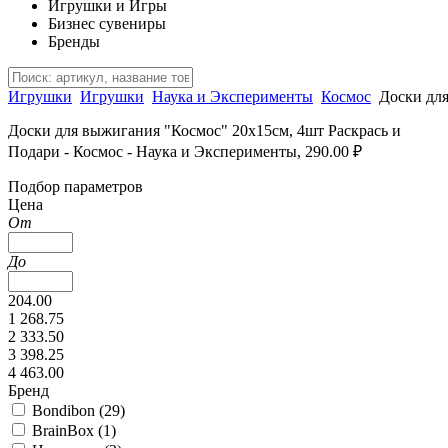
Игрушки и Игры
Бизнес сувениры
Бренды
Игрушки
Игрушки
Наука и Эксперименты
Космос
Доски дл
Доски для выжигания "Космос" 20х15см, 4шт Раскрась и
Подари - Космос - Наука и Эксперименты, 290.00 ₽
Подбор параметров
Цена
От
До
204.00
1 268.75
2 333.50
3 398.25
4 463.00
Бренд
Bondibon (
29
)
BrainBox (
1
)