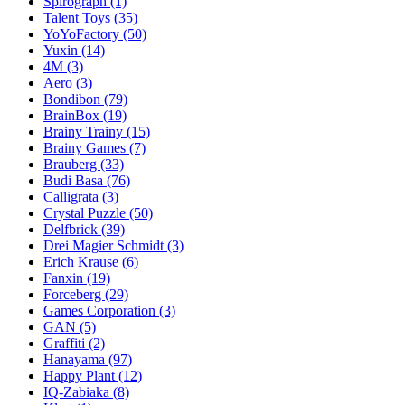
Spirograph
(1)
Talent Toys
(35)
YoYoFactory
(50)
Yuxin
(14)
4M
(3)
Aero
(3)
Bondibon
(79)
BrainBox
(19)
Brainy Trainy
(15)
Brainy Games
(7)
Brauberg
(33)
Budi Basa
(76)
Calligrata
(3)
Crystal Puzzle
(50)
Delfbrick
(39)
Drei Magier Schmidt
(3)
Erich Krause
(6)
Fanxin
(19)
Forceberg
(29)
Games Corporation
(3)
GAN
(5)
Graffiti
(2)
Hanayama
(97)
Happy Plant
(12)
IQ-Zabiaka
(8)