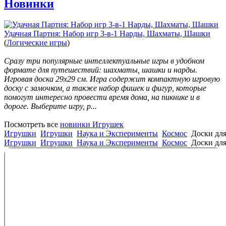
Новинки
Удачная Партия: Набор игр 3-в-1 Нарды, Шахматы, Шашки
(
Логические игры
)
Сразу три популярные интеллектуальные игры в удобном
формате для путешествий: шахматы, шашки и нарды.
Игровая доска 29х29 см. Игра содержит компактную игровую
доску с замочком, а также набор фишек и фигур, которые
помогут интересно провести время дома, на пикнике и в
дороге. Выберите игру, р...
Посмотреть все
новинки Игрушек
Игрушки
Игрушки
Наука и Эксперименты
Космос
Доски дл
Игрушки
Игрушки
Наука и Эксперименты
Космос
Доски дл