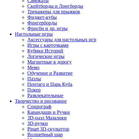
Самокаты
Скейтборды и Лонгборды
Тренажеры для прыжков
Фиджет-кубы
Фингерборды
Фрисби и др. игры
Настольные игры
Аксессуары для настольных игр
Игры с карточками
Кубики Историй
Логические игры
Магнитные в дорогу
Мемо
Обучение и Развитие
Пазлы
Пентаго и Царь Куба
Покер
Развлекательные
Творчество и рисование
Спирограф
Карандаши и Ручки
3D-пазл Мазалики
3D-ручки
Pinart 3D-скульптор
Волшебный шар