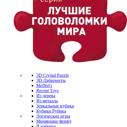
3D Crystal Puzzle
3D-Лабиринты
Meffert's
Recent Toys
Из дерева
Из металла
Зеркальные кубики
Кубики Рубика
Логические игры
Меняющие форму
В наборах