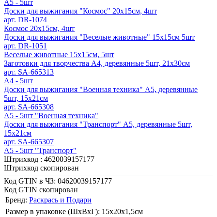
А5 - 5шт
Доски для выжигания "Космос" 20х15см, 4шт
арт. DR-1074
Космос 20х15см, 4шт
Доски для выжигания "Веселые животные" 15х15см 5шт
арт. DR-1051
Веселые животные 15х15см, 5шт
Заготовки для творчества А4, деревянные 5шт, 21х30см
арт. SA-665313
А4 - 5шт
Доски для выжигания "Военная техника" А5, деревянные
5шт, 15х21см
арт. SA-665308
А5 - 5шт "Военная техника"
Доски для выжигания "Транспорт" А5, деревянные 5шт,
15х21см
арт. SA-665307
А5 - 5шт "Транспорт"
Штрихкод :
4620039157177
Штрихкод скопирован
Код GTIN в ЧЗ:
04620039157177
Код GTIN скопирован
Бренд:
Раскрась и Подари
Размер в упаковке (ШхВxГ): 15х20х1,5cм