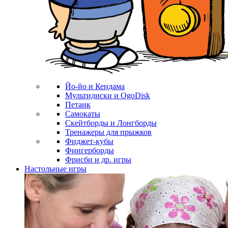
Йо-йо и Кендама
Мультидиски и OgoDisk
Петанк
Самокаты
Скейтборды и Лонгборды
Тренажеры для прыжков
Фиджет-кубы
Фингерборды
Фрисби и др. игры
Настольные игры