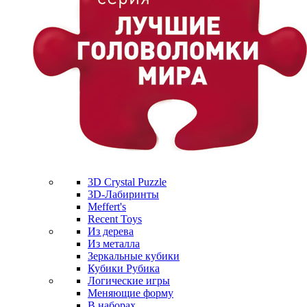
3D Crystal Puzzle
3D-Лабиринты
Meffert's
Recent Toys
Из дерева
Из металла
Зеркальные кубики
Кубики Рубика
Логические игры
Меняющие форму
В наборах