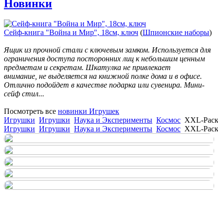
Новинки
Сейф-книга "Война и Мир", 18см, ключ
(
Шпионские наборы
)
Ящик из прочной стали с ключевым замком. Используется для
ограничения доступа посторонних лиц к небольшим ценным
предметам и секретам. Шкатулка не привлекает
внимание, не выделяется на книжной полке дома и в офисе.
Отлично подойдет в качестве подарка или сувенира. Мини-
сейф стил...
Посмотреть все
новинки Игрушек
Игрушки
Игрушки
Наука и Эксперименты
Космос
XXL-Раск
Игрушки
Игрушки
Наука и Эксперименты
Космос
XXL-Раск