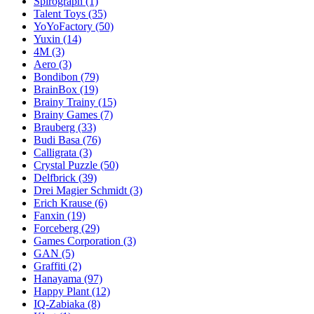
Spirograph
(1)
Talent Toys
(35)
YoYoFactory
(50)
Yuxin
(14)
4M
(3)
Aero
(3)
Bondibon
(79)
BrainBox
(19)
Brainy Trainy
(15)
Brainy Games
(7)
Brauberg
(33)
Budi Basa
(76)
Calligrata
(3)
Crystal Puzzle
(50)
Delfbrick
(39)
Drei Magier Schmidt
(3)
Erich Krause
(6)
Fanxin
(19)
Forceberg
(29)
Games Corporation
(3)
GAN
(5)
Graffiti
(2)
Hanayama
(97)
Happy Plant
(12)
IQ-Zabiaka
(8)