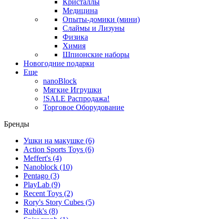
Кристаллы
Медицина
Опыты-домики (мини)
Слаймы и Лизуны
Физика
Химия
Шпионские наборы
Новогодние подарки
Еще
nanoBlock
Мягкие Игрушки
!SALE Распродажа!
Торговое Оборудование
Бренды
Ушки на макушке
(6)
Action Sports Toys
(6)
Meffert's
(4)
Nanoblock
(10)
Pentago
(3)
PlayLab
(9)
Recent Toys
(2)
Rory's Story Cubes
(5)
Rubik's
(8)