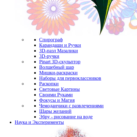
Спирограф
Карандаши и Ручки
3D-пазл Мазалики
3D-ручки
Pinart 3D-скульптор
Волшебный шар
Мишки-раскраски
Наборы для первоклассников
Раскопки
Световые Картины
Своими Руками
Фокусы и Магия
Чемоданчики с развлечениями
Шары желаний
Эбру - рисование на воде
Наука и Эксперименты