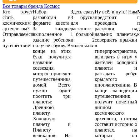
Все товары бренда Космос
Кто хочет
Набор
Здесь сразу
Ну всё, в путь! Нам
стать
разработан в
3 бруска
предстоит
г
космическим
формате квеста.
для
проводить
п
археологом?
За каждое
раскопок:
раскопки на
д
Отправляемся
выполненное
1 большой
дальних планетах,
к
в
задание ребенок
и 2
совершать прыжки
путешествие!
получает букву. В
маленьких.
в
конце из этих
гиперпространстве,
букв получится
выиграть в игру у
название
жителей холодной
созвездия,
планеты и
которое приведет
разгадать ребус
путешественника
крылатого
домой. Всего
инопланетянина. В
нужно будет
конце экспедиции
посетить три
путешественник
планеты:
получит почетный
Древнюю
диплом
планету,
космического
Холодную
археолога, а потом
планету и
составит историю о
Планету
планетах, на
великанов. На
которых он