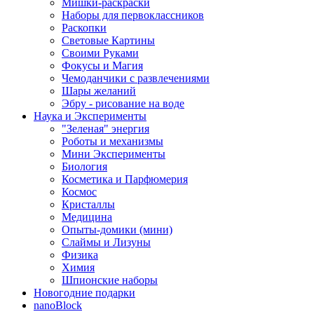
Мишки-раскраски
Наборы для первоклассников
Раскопки
Световые Картины
Своими Руками
Фокусы и Магия
Чемоданчики с развлечениями
Шары желаний
Эбру - рисование на воде
Наука и Эксперименты
"Зеленая" энергия
Роботы и механизмы
Мини Эксперименты
Биология
Косметика и Парфюмерия
Космос
Кристаллы
Медицина
Опыты-домики (мини)
Слаймы и Лизуны
Физика
Химия
Шпионские наборы
Новогодние подарки
nanoBlock