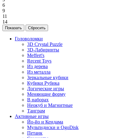
6
9
11
14
Головоломки
3D Crystal Puzzle
3D-Лабиринты
Meffert's
Recent Toys
Из дерева
Из металла
Зеркальные кубики
Кубики Рубика
Логические игры
Меняющие форму
В наборах
Неокуб и Магнитные
Танграм
Активные игры
Йо-йо и Кендама
Мультидиски и OgoDisk
Петанк