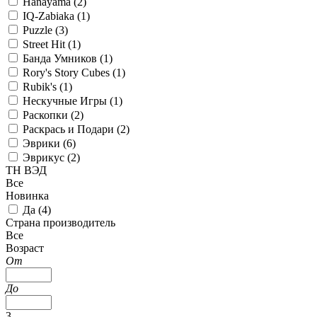
Hanayama (
2
)
IQ-Zabiaka (
1
)
Puzzle (
3
)
Street Hit (
1
)
Банда Умников (
1
)
Rory's Story Cubes (
1
)
Rubik's (
1
)
Нескучные Игры (
1
)
Раскопки (
2
)
Раскрась и Подари (
2
)
Эврики (
6
)
Эврикус (
2
)
ТН ВЭД
Все
Новинка
Да (
4
)
Страна производитель
Все
Возраст
От
До
3