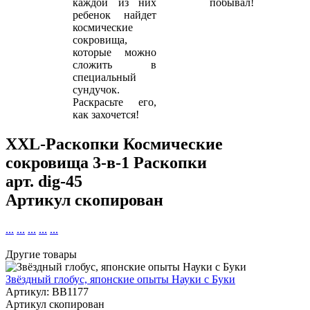
каждой из них
побывал!
ребенок найдет
космические
сокровища,
которые можно
сложить в
специальный
сундучок.
Раскрасьте его,
как захочется!
XXL-Раскопки Космические
сокровища 3-в-1 Раскопки
арт.
dig-45
Артикул скопирован
...
...
...
...
...
Другие товары
Звёздный глобус, японские опыты Науки с Буки
Артикул: BB1177
Артикул скопирован