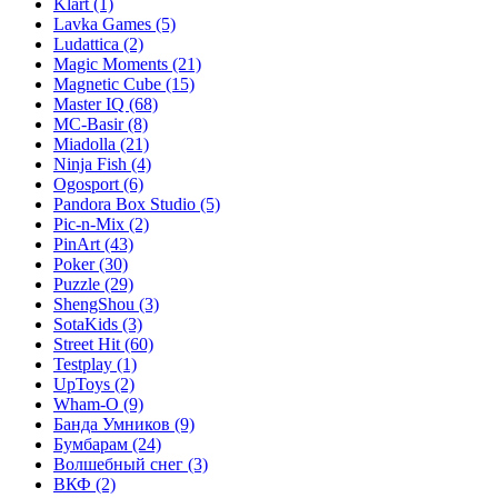
Klart
(1)
Lavka Games
(5)
Ludattica
(2)
Magic Moments
(21)
Magnetic Cube
(15)
Master IQ
(68)
MC-Basir
(8)
Miadolla
(21)
Ninja Fish
(4)
Ogosport
(6)
Pandora Box Studio
(5)
Pic-n-Mix
(2)
PinArt
(43)
Poker
(30)
Puzzle
(29)
ShengShou
(3)
SotaKids
(3)
Street Hit
(60)
Testplay
(1)
UpToys
(2)
Wham-O
(9)
Банда Умников
(9)
Бумбарам
(24)
Волшебный снег
(3)
ВКФ
(2)