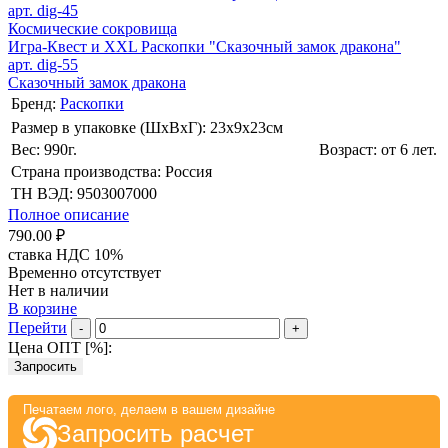
арт. dig-45
Космические сокровища
Игра-Квест и XXL Раскопки "Сказочный замок дракона"
арт. dig-55
Сказочный замок дракона
Бренд:
Раскопки
Размер в упаковке (ШхВxГ): 23х9х23cм
Вес: 990г.
Возраст: от 6 лет.
Страна производства: Россия
ТН ВЭД: 9503007000
Полное описание
790.00 ₽
ставка НДС 10%
Временно отсутствует
Нет в наличии
В корзине
Перейти
-
+
Цена ОПТ [
%
]:
Запросить
Печатаем лого, делаем в вашем дизайне
Запросить расчет