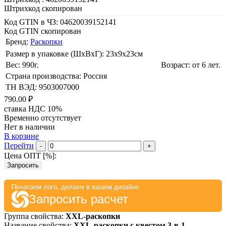
Штрихкод скопирован
Код GTIN в ЧЗ:
04620039152141
Код GTIN скопирован
Бренд:
Раскопки
Размер в упаковке (ШхВxГ): 23х9х23cм
Вес: 990г.
Возраст: от 6 лет.
Страна производства: Россия
ТН ВЭД: 9503007000
790.00 ₽
ставка НДС 10%
Временно отсутствует
Нет в наличии
В корзине
Перейти
-
+
Цена ОПТ [
%
]:
Запросить
Печатаем лого, делаем в вашем дизайне
Запросить расчет
Группа свойства:
XXL-раскопки
Название свойства:
XXL-раскопки с квестом 3-в-1