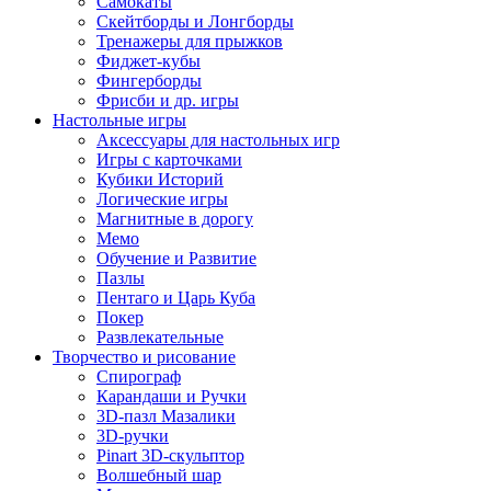
Самокаты
Скейтборды и Лонгборды
Тренажеры для прыжков
Фиджет-кубы
Фингерборды
Фрисби и др. игры
Настольные игры
Аксессуары для настольных игр
Игры с карточками
Кубики Историй
Логические игры
Магнитные в дорогу
Мемо
Обучение и Развитие
Пазлы
Пентаго и Царь Куба
Покер
Развлекательные
Творчество и рисование
Спирограф
Карандаши и Ручки
3D-пазл Мазалики
3D-ручки
Pinart 3D-скульптор
Волшебный шар