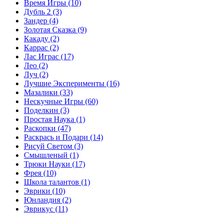
Время Игры
(10)
Дубль 2
(3)
Зандер
(4)
Золотая Сказка
(9)
Какаду
(2)
Каррас
(2)
Лас Играс
(17)
Лео
(2)
Луч
(2)
Лучшие Эксперименты
(16)
Мазалики
(33)
Нескучные Игры
(60)
Поделкин
(3)
Простая Наука
(1)
Раскопки
(47)
Раскрась и Подари
(14)
Рисуй Светом
(3)
Смышленый
(1)
Трюки Науки
(17)
Фрея
(10)
Школа талантов
(1)
Эврики
(10)
Юнландия
(2)
Эврикус
(11)