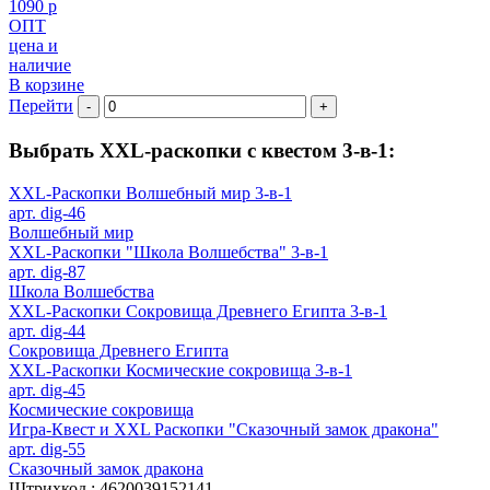
1090 р
ОПТ
цена и
наличие
В корзине
Перейти
-
+
Выбрать XXL-раскопки с квестом 3-в-1:
XXL-Раскопки Волшебный мир 3-в-1
арт. dig-46
Волшебный мир
XXL-Раскопки "Школа Волшебства" 3-в-1
арт. dig-87
Школа Волшебства
XXL-Раскопки Сокровища Древнего Египта 3-в-1
арт. dig-44
Сокровища Древнего Египта
XXL-Раскопки Космические сокровища 3-в-1
арт. dig-45
Космические сокровища
Игра-Квест и XXL Раскопки "Сказочный замок дракона"
арт. dig-55
Сказочный замок дракона
Штрихкод :
4620039152141