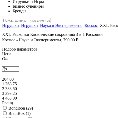
Игрушки и Игры
Бизнес сувениры
Бренды
Игрушки
Игрушки
Наука и Эксперименты
Космос
XXL-Раск
XXL-Раскопки Космические сокровища 3-в-1 Раскопки -
Космос - Наука и Эксперименты, 790.00 ₽
Подбор параметров
Цена
От
До
204.00
1 268.75
2 333.50
3 398.25
4 463.00
Бренд
Bondibon (
29
)
BrainBox (
1
)