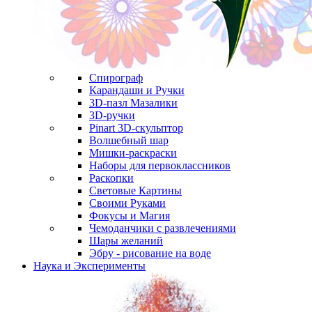
Спирограф
Карандаши и Ручки
3D-пазл Мазалики
3D-ручки
Pinart 3D-скульптор
Волшебный шар
Мишки-раскраски
Наборы для первоклассников
Раскопки
Световые Картины
Своими Руками
Фокусы и Магия
Чемоданчики с развлечениями
Шары желаний
Эбру - рисование на воде
Наука и Эксперименты