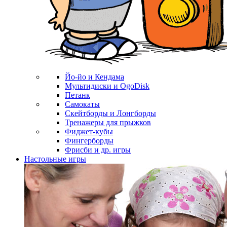
Йо-йо и Кендама
Мультидиски и OgoDisk
Петанк
Самокаты
Скейтборды и Лонгборды
Тренажеры для прыжков
Фиджет-кубы
Фингерборды
Фрисби и др. игры
Настольные игры