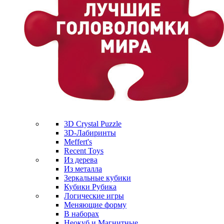
3D Crystal Puzzle
3D-Лабиринты
Meffert's
Recent Toys
Из дерева
Из металла
Зеркальные кубики
Кубики Рубика
Логические игры
Меняющие форму
В наборах
Неокуб и Магнитные