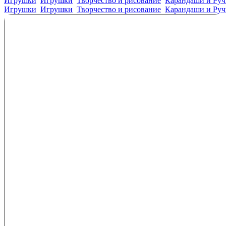
Игрушки
Игрушки
Творчество и рисование
Карандаши и Руч
Игрушки
Игрушки
Творчество и рисование
Карандаши и Руч