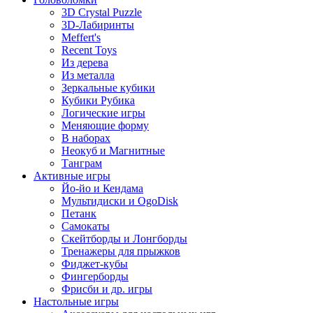
3D Crystal Puzzle
3D-Лабиринты
Meffert's
Recent Toys
Из дерева
Из металла
Зеркальные кубики
Кубики Рубика
Логические игры
Меняющие форму
В наборах
Неокуб и Магнитные
Танграм
Активные игры
Йо-йо и Кендама
Мультидиски и OgoDisk
Петанк
Самокаты
Скейтборды и Лонгборды
Тренажеры для прыжков
Фиджет-кубы
Фингерборды
Фрисби и др. игры
Настольные игры