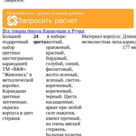
Запросить
Печатаем лого, делаем в вашем дизайне
Запросить расчет
Все товары бренда Карандаши и Ручки
Большой
24
в наборе:
Материал корпуса:
Длина
подарочный
цвета
желтый,
мелколистная липа.
каран
набор
оранжевый,
177 м
цветных
красный,
шестигранных
бордовый,
карандашей
голубой, синий,
ТМ «ВКФ»
фиолетовый,
"Живопись" в
желто-зеленый,
металлической
зеленый, светло-
коробке.
коричневый,
Карандаши
коричневый,
цветные
черный. Цвета
заточенные,
насыщенные,
окраска
яркие при любой
корпуса в цвет
силе нажатия,
стержня.
имеют прочный,
но очень мягкий
стержень.
Большая палитра