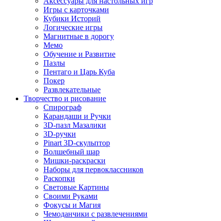
Аксессуары для настольных игр
Игры с карточками
Кубики Историй
Логические игры
Магнитные в дорогу
Мемо
Обучение и Развитие
Пазлы
Пентаго и Царь Куба
Покер
Развлекательные
Творчество и рисование
Спирограф
Карандаши и Ручки
3D-пазл Мазалики
3D-ручки
Pinart 3D-скульптор
Волшебный шар
Мишки-раскраски
Наборы для первоклассников
Раскопки
Световые Картины
Своими Руками
Фокусы и Магия
Чемоданчики с развлечениями