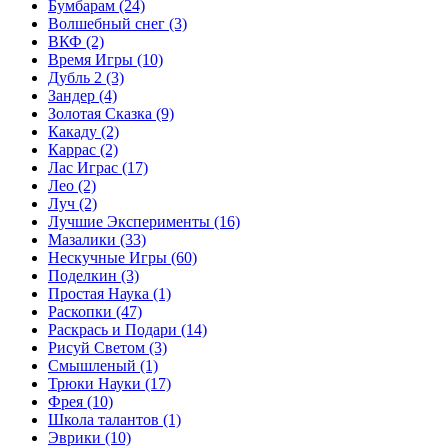
Бумбарам
(24)
Волшебный снег
(3)
ВКФ
(2)
Время Игры
(10)
Дубль 2
(3)
Зандер
(4)
Золотая Сказка
(9)
Какаду
(2)
Каррас
(2)
Лас Играс
(17)
Лео
(2)
Луч
(2)
Лучшие Эксперименты
(16)
Мазалики
(33)
Нескучные Игры
(60)
Поделкин
(3)
Простая Наука
(1)
Раскопки
(47)
Раскрась и Подари
(14)
Рисуй Светом
(3)
Смышленый
(1)
Трюки Науки
(17)
Фрея
(10)
Школа талантов
(1)
Эврики
(10)