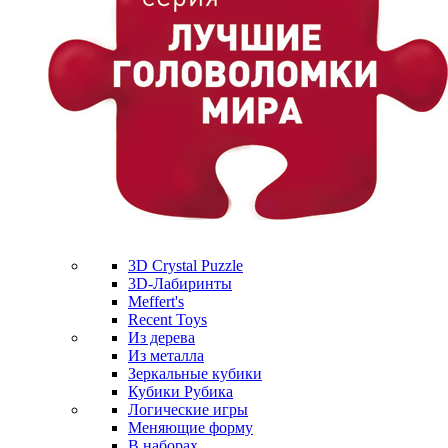
3D Crystal Puzzle
3D-Лабиринты
Meffert's
Recent Toys
Из дерева
Из металла
Зеркальные кубики
Кубики Рубика
Логические игры
Меняющие форму
В наборах