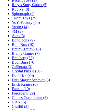
Recent Toys
(2)
Rory's Story Cubes
(5)
Rubik's
(8)
Spirograph
(1)
Talent Toys
(35)
YoYoFactory
(50)
Yuxin
(14)
4M
(3)
Aero
(3)
Bondibon
(79)
BrainBox
(19)
Brainy Trainy
(15)
Brainy Games
(7)
Brauberg
(33)
Budi Basa
(76)
Calligrata
(3)
Crystal Puzzle
(50)
Delfbrick
(39)
Drei Magier Schmidt
(3)
Erich Krause
(6)
Fanxin
(19)
Forceberg
(29)
Games Corporation
(3)
GAN
(5)
Graffiti
(2)