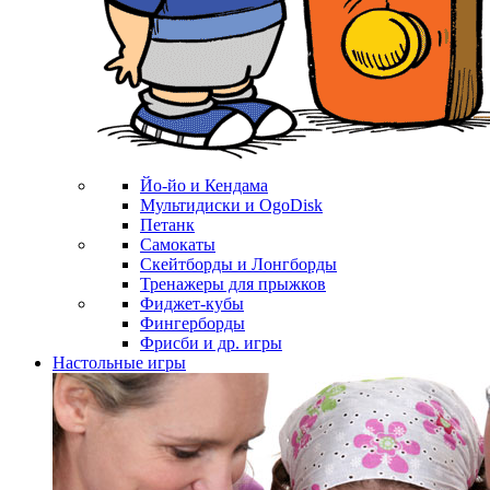
Йо-йо и Кендама
Мультидиски и OgoDisk
Петанк
Самокаты
Скейтборды и Лонгборды
Тренажеры для прыжков
Фиджет-кубы
Фингерборды
Фрисби и др. игры
Настольные игры