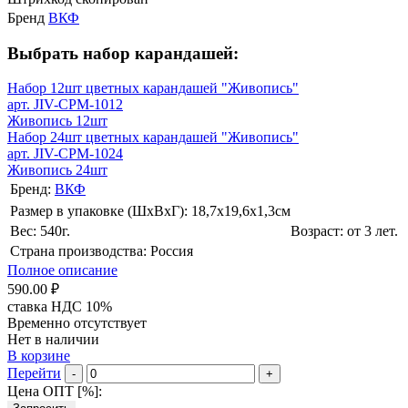
Бренд
ВКФ
Выбрать набор карандашей:
Набор 12шт цветных карандашей "Живопись"
арт. JIV-CPM-1012
Живопись 12шт
Набор 24шт цветных карандашей "Живопись"
арт. JIV-CPM-1024
Живопись 24шт
Бренд:
ВКФ
Размер в упаковке (ШхВxГ): 18,7х19,6х1,3cм
Вес: 540г.
Возраст: от 3 лет.
Страна производства: Россия
Полное описание
590.00 ₽
ставка НДС 10%
Временно отсутствует
Нет в наличии
В корзине
Перейти
-
+
Цена ОПТ [
%
]: