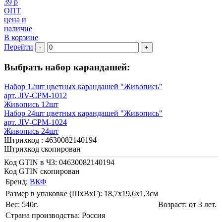
39 р
ОПТ
цена и
наличие
В корзине
Перейти
-
+
Выбрать набор карандашей:
Набор 12шт цветных карандашей "Живопись"
арт. JIV-CPM-1012
Живопись 12шт
Набор 24шт цветных карандашей "Живопись"
арт. JIV-CPM-1024
Живопись 24шт
Штрихкод :
4630082140194
Штрихкод скопирован
Код GTIN в ЧЗ:
04630082140194
Код GTIN скопирован
Бренд:
ВКФ
Размер в упаковке (ШхВxГ): 18,7х19,6х1,3cм
Вес: 540г.
Возраст: от 3 лет.
Страна производства: Россия