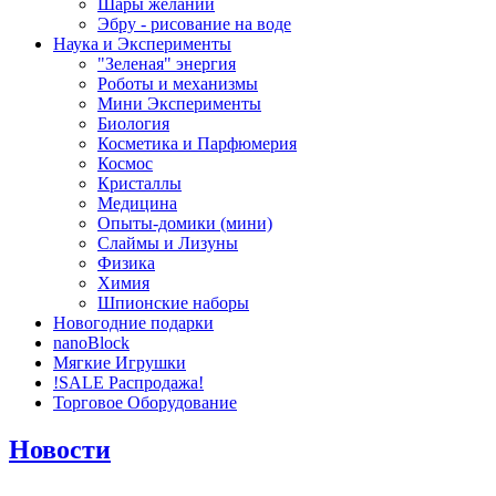
Шары желаний
Эбру - рисование на воде
Наука и Эксперименты
"Зеленая" энергия
Роботы и механизмы
Мини Эксперименты
Биология
Косметика и Парфюмерия
Космос
Кристаллы
Медицина
Опыты-домики (мини)
Слаймы и Лизуны
Физика
Химия
Шпионские наборы
Новогодние подарки
nanoBlock
Мягкие Игрушки
!SALE Распродажа!
Торговое Оборудование
Новости