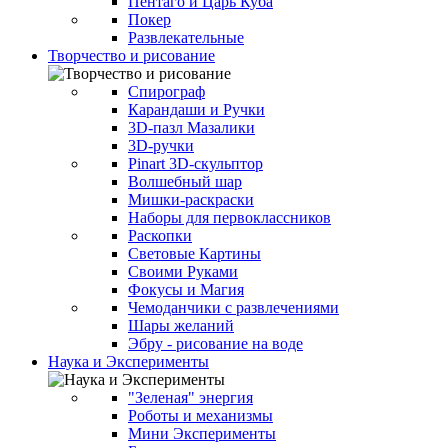
Пентаго и Царь Куба
Покер
Развлекательные
Творчество и рисование
Спирограф
Карандаши и Ручки
3D-пазл Мазалики
3D-ручки
Pinart 3D-скульптор
Волшебный шар
Мишки-раскраски
Наборы для первоклассников
Раскопки
Световые Картины
Своими Руками
Фокусы и Магия
Чемоданчики с развлечениями
Шары желаний
Эбру - рисование на воде
Наука и Эксперименты
"Зеленая" энергия
Роботы и механизмы
Мини Эксперименты