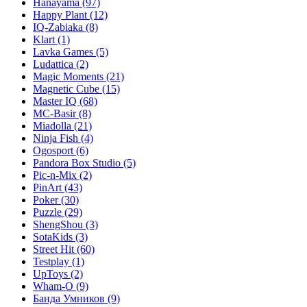
Hanayama
(97)
Happy Plant
(12)
IQ-Zabiaka
(8)
Klart
(1)
Lavka Games
(5)
Ludattica
(2)
Magic Moments
(21)
Magnetic Cube
(15)
Master IQ
(68)
MC-Basir
(8)
Miadolla
(21)
Ninja Fish
(4)
Ogosport
(6)
Pandora Box Studio
(5)
Pic-n-Mix
(2)
PinArt
(43)
Poker
(30)
Puzzle
(29)
ShengShou
(3)
SotaKids
(3)
Street Hit
(60)
Testplay
(1)
UpToys
(2)
Wham-O
(9)
Банда Умников
(9)