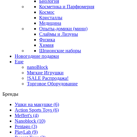
Биология
Косметика и Парфюмерия
Космос
Кристаллы
Медицина
Опыты-домики (мини)
Слаймы и Лизуны
Физика
Химия
Шпионские наборы
Новогодние подарки
Еще
nanoBlock
Мягкие Игрушки
!SALE Распродажа!
Торговое Оборудование
Бренды
Ушки на макушке
(6)
Action Sports Toys
(6)
Meffert's
(4)
Nanoblock
(10)
Pentago
(3)
PlayLab
(9)