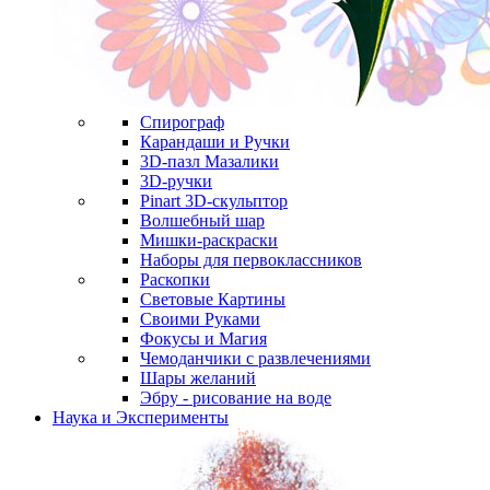
Спирограф
Карандаши и Ручки
3D-пазл Мазалики
3D-ручки
Pinart 3D-скульптор
Волшебный шар
Мишки-раскраски
Наборы для первоклассников
Раскопки
Световые Картины
Своими Руками
Фокусы и Магия
Чемоданчики с развлечениями
Шары желаний
Эбру - рисование на воде
Наука и Эксперименты