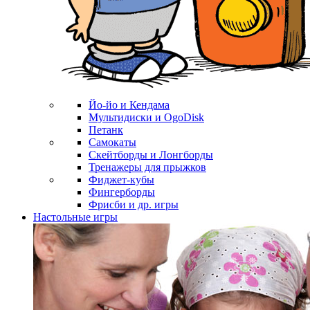
Йо-йо и Кендама
Мультидиски и OgoDisk
Петанк
Самокаты
Скейтборды и Лонгборды
Тренажеры для прыжков
Фиджет-кубы
Фингерборды
Фрисби и др. игры
Настольные игры