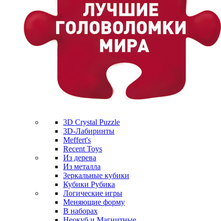
3D Crystal Puzzle
3D-Лабиринты
Meffert's
Recent Toys
Из дерева
Из металла
Зеркальные кубики
Кубики Рубика
Логические игры
Меняющие форму
В наборах
Неокуб и Магнитные