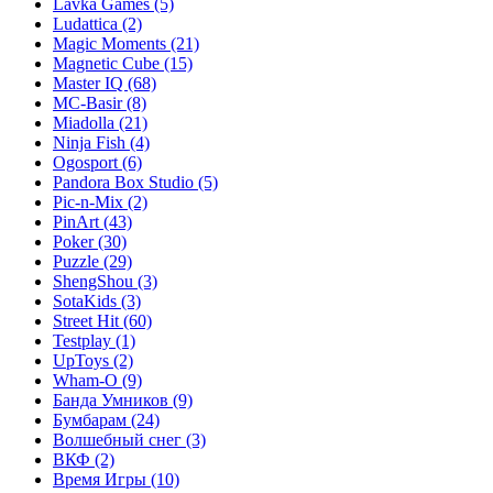
Lavka Games
(5)
Ludattica
(2)
Magic Moments
(21)
Magnetic Cube
(15)
Master IQ
(68)
MC-Basir
(8)
Miadolla
(21)
Ninja Fish
(4)
Ogosport
(6)
Pandora Box Studio
(5)
Pic-n-Mix
(2)
PinArt
(43)
Poker
(30)
Puzzle
(29)
ShengShou
(3)
SotaKids
(3)
Street Hit
(60)
Testplay
(1)
UpToys
(2)
Wham-O
(9)
Банда Умников
(9)
Бумбарам
(24)
Волшебный снег
(3)
ВКФ
(2)
Время Игры
(10)