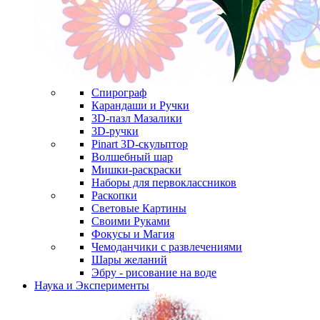
Спирограф
Карандаши и Ручки
3D-пазл Мазалики
3D-ручки
Pinart 3D-скульптор
Волшебный шар
Мишки-раскраски
Наборы для первоклассников
Раскопки
Световые Картины
Своими Руками
Фокусы и Магия
Чемоданчики с развлечениями
Шары желаний
Эбру - рисование на воде
Наука и Эксперименты