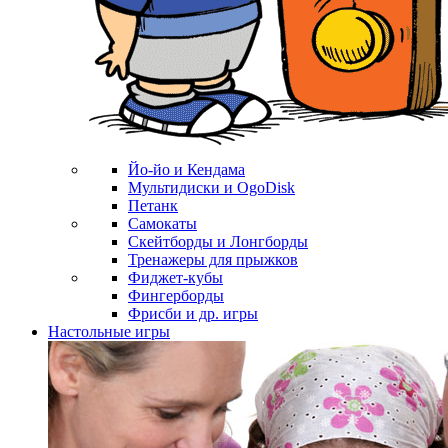
Йо-йо и Кендама
Мультидиски и OgoDisk
Петанк
Самокаты
Скейтборды и Лонгборды
Тренажеры для прыжков
Фиджет-кубы
Фингерборды
Фрисби и др. игры
Настольные игры