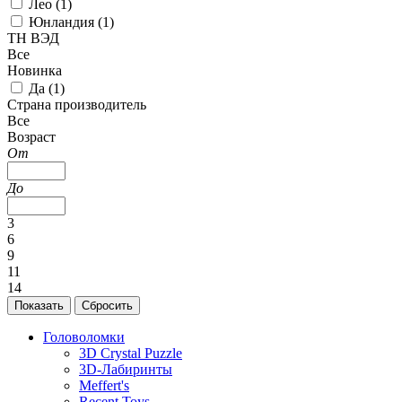
Лео (
1
)
Юнландия (
1
)
ТН ВЭД
Все
Новинка
Да (
1
)
Страна производитель
Все
Возраст
От
До
3
6
9
11
14
Головоломки
3D Crystal Puzzle
3D-Лабиринты
Meffert's
Recent Toys