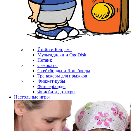
Йо-йо и Кендама
Мультидиски и OgoDisk
Петанк
Самокаты
Скейтборды и Лонгборды
Тренажеры для прыжков
Фиджет-кубы
Фингерборды
Фрисби и др. игры
Настольные игры