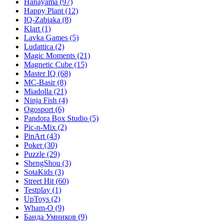
Hanayama
(97)
Happy Plant
(12)
IQ-Zabiaka
(8)
Klart
(1)
Lavka Games
(5)
Ludattica
(2)
Magic Moments
(21)
Magnetic Cube
(15)
Master IQ
(68)
MC-Basir
(8)
Miadolla
(21)
Ninja Fish
(4)
Ogosport
(6)
Pandora Box Studio
(5)
Pic-n-Mix
(2)
PinArt
(43)
Poker
(30)
Puzzle
(29)
ShengShou
(3)
SotaKids
(3)
Street Hit
(60)
Testplay
(1)
UpToys
(2)
Wham-O
(9)
Банда Умников
(9)