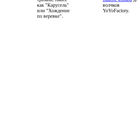
как "Карусель"
волчков
или "Хождение
YoYoFactory.
по веревке".