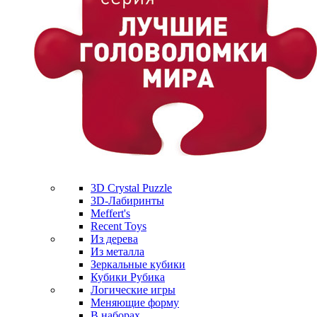
3D Crystal Puzzle
3D-Лабиринты
Meffert's
Recent Toys
Из дерева
Из металла
Зеркальные кубики
Кубики Рубика
Логические игры
Меняющие форму
В наборах