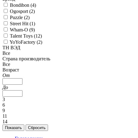
Bondibon (
4
)
Ogosport (
2
)
Puzzle (
2
)
Street Hit (
1
)
Wham-O (
9
)
Talent Toys (
12
)
YoYoFactory (
2
)
ТН ВЭД
Все
Страна производитель
Все
Возраст
От
До
3
6
9
11
14