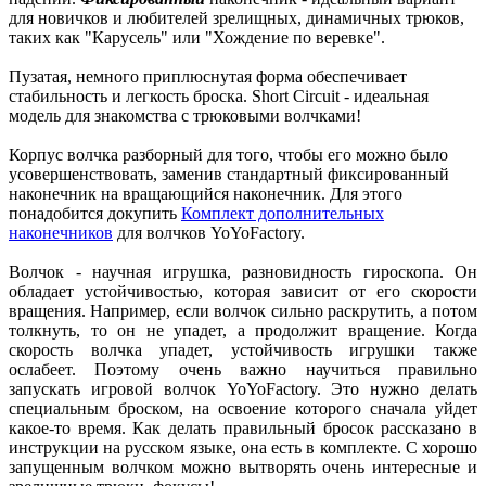
для новичков и любителей зрелищных, динамичных трюков,
таких как "Карусель" или "Хождение по веревке".
Пузатая, немного приплюснутая форма обеспечивает
стабильность и легкость броска. Short Circuit - идеальная
модель для знакомства с трюковыми волчками!
Корпус волчка разборный для того, чтобы его можно было
усовершенствовать, заменив стандартный фиксированный
наконечник на вращающийся наконечник. Для этого
понадобится докупить
Комплект дополнительных
наконечников
для волчков YoYoFactory.
Волчок - научная игрушка, разновидность гироскопа. Он
обладает устойчивостью, которая зависит от его скорости
вращения. Например, если волчок сильно раскрутить, а потом
толкнуть, то он не упадет, а продолжит вращение. Когда
скорость волчка упадет, устойчивость игрушки также
ослабеет. Поэтому очень важно научиться правильно
запускать игровой волчок YoYoFactory. Это нужно делать
специальным броском, на освоение которого сначала уйдет
какое-то время. Как делать правильный бросок рассказано в
инструкции на русском языке, она есть в комплекте. С хорошо
запущенным волчком можно вытворять очень интересные и