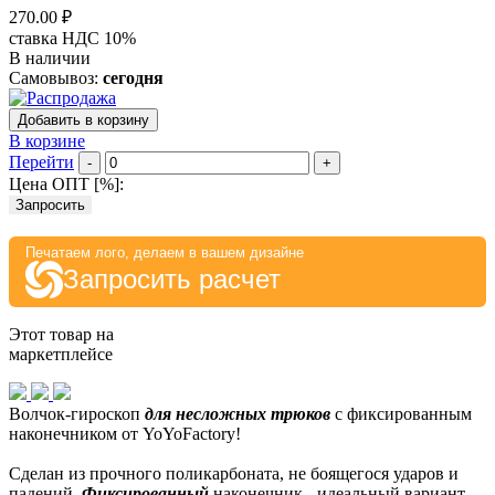
270.00 ₽
ставка НДС 10%
В наличии
Самовывоз:
сегодня
Добавить в корзину
В корзине
Перейти
-
+
Цена ОПТ [
%
]:
Запросить
Печатаем лого, делаем в вашем дизайне
Запросить расчет
Этот товар на
маркетплейсе
Волчок-гироскоп
для несложных
трюков
с фиксированным
наконечником от YoYoFactory!
Сделан из прочного поликарбоната, не боящегося ударов и
падений.
Фиксированный
наконечник - идеальный вариант