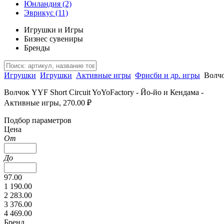
Юнландия
(2)
Эврикус
(11)
Игрушки и Игры
Бизнес сувениры
Бренды
Игрушки
Игрушки
Активные игры
Фрисби и др. игры
Волчо
Волчок YYF Short Circuit YoYoFactory - Йо-йо и Кендама -
Активные игры, 270.00 ₽
Подбор параметров
Цена
От
До
97.00
1 190.00
2 283.00
3 376.00
4 469.00
Бренд