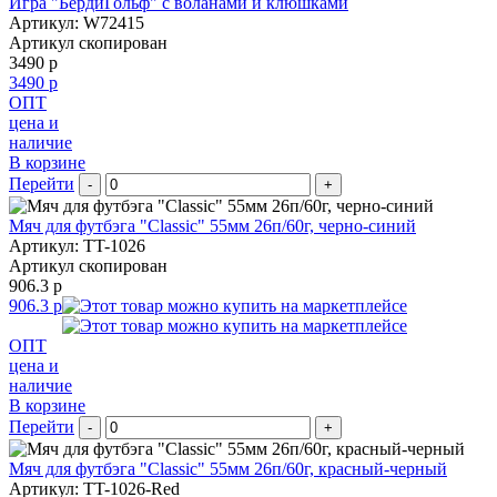
Игра "БёрдиГольф" с воланами и клюшками
Артикул: W72415
Артикул скопирован
3490 р
3490 р
ОПТ
цена и
наличие
В корзине
Перейти
-
+
Мяч для футбэга "Classic" 55мм 26п/60г, черно-синий
Артикул: TT-1026
Артикул скопирован
906.3 р
906.3 р
ОПТ
цена и
наличие
В корзине
Перейти
-
+
Мяч для футбэга "Classic" 55мм 26п/60г, красный-черный
Артикул: TT-1026-Red