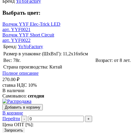
Бренд
YoYoFactory
Выбрать цвет:
Волчок YYF Elec-Trick LED
арт. YYF0021
Волчок YYF Short Circuit
арт. YYF0022
Бренд:
YoYoFactory
Размер в упаковке (ШхВxГ): 11,2х16х6cм
Вес: 78г.
Возраст: от 8 лет.
Страна производства: Китай
Полное описание
270.00 ₽
ставка НДС 10%
В наличии
Самовывоз:
сегодня
Добавить в корзину
В корзине
Перейти
-
+
Цена ОПТ [
%
]:
Запросить