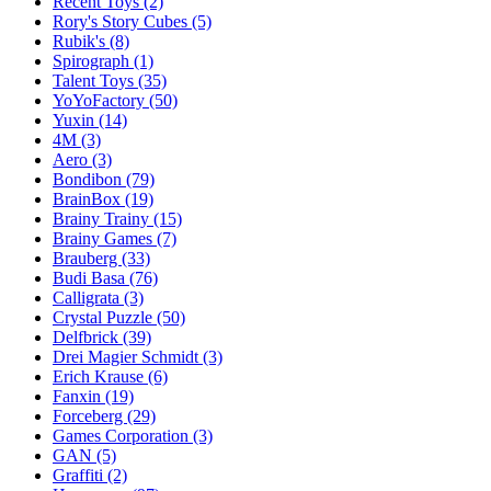
Recent Toys
(2)
Rory's Story Cubes
(5)
Rubik's
(8)
Spirograph
(1)
Talent Toys
(35)
YoYoFactory
(50)
Yuxin
(14)
4M
(3)
Aero
(3)
Bondibon
(79)
BrainBox
(19)
Brainy Trainy
(15)
Brainy Games
(7)
Brauberg
(33)
Budi Basa
(76)
Calligrata
(3)
Crystal Puzzle
(50)
Delfbrick
(39)
Drei Magier Schmidt
(3)
Erich Krause
(6)
Fanxin
(19)
Forceberg
(29)
Games Corporation
(3)
GAN
(5)
Graffiti
(2)