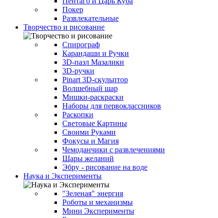
Пентаго и Царь Куба
Покер
Развлекательные
Творчество и рисование
Спирограф
Карандаши и Ручки
3D-пазл Мазалики
3D-ручки
Pinart 3D-скульптор
Волшебный шар
Мишки-раскраски
Наборы для первоклассников
Раскопки
Световые Картины
Своими Руками
Фокусы и Магия
Чемоданчики с развлечениями
Шары желаний
Эбру - рисование на воде
Наука и Эксперименты
"Зеленая" энергия
Роботы и механизмы
Мини Эксперименты