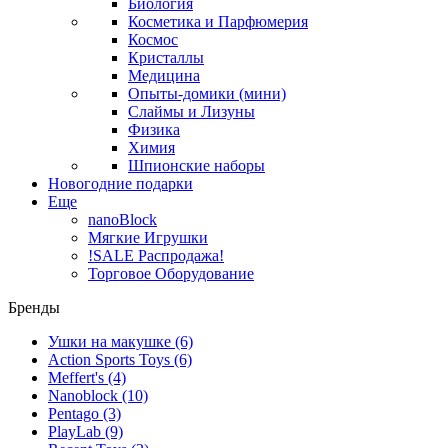
Биология
Косметика и Парфюмерия
Космос
Кристаллы
Медицина
Опыты-домики (мини)
Слаймы и Лизуны
Физика
Химия
Шпионские наборы
Новогодние подарки
Еще
nanoBlock
Мягкие Игрушки
!SALE Распродажа!
Торговое Оборудование
Бренды
Ушки на макушке
(6)
Action Sports Toys
(6)
Meffert's
(4)
Nanoblock
(10)
Pentago
(3)
PlayLab
(9)