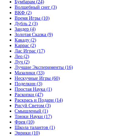
Бумбарам
(24)
Волшебный снег
(3)
ВКФ
(2)
Время Игры
(10)
Дубль 2
(3)
Зандер
(4)
Золотая Сказка
(9)
Какаду
(2)
Каррас
(2)
Лас Играс
(17)
Лео
(2)
Луч
(2)
Лучшие Эксперименты
(16)
Мазалики
(33)
Нескучные Игры
(60)
Поделкин
(3)
Простая Наука
(1)
Раскопки
(47)
Раскрась и Подари
(14)
Рисуй Светом
(3)
Смышленый
(1)
Трюки Науки
(17)
Фрея
(10)
Школа талантов
(1)
Эврики
(10)