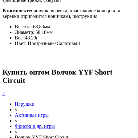
зрелищные трюки, фокусы!
В комплекте:
волчок, веревка, пластиковое кольцо для
веревки (пригодится новичкам), инструкция.
Высота: 68,83мм
Диаметр: 58,18мм
Вес: 48.29г
Цвет: Прозрачный+Салатовый
Купить оптом Волчок YYF Short
Circuit
×
Игрушки
//
Активные игры
//
Фрисби и др. игры
//
Волчок YYF Short Circuit