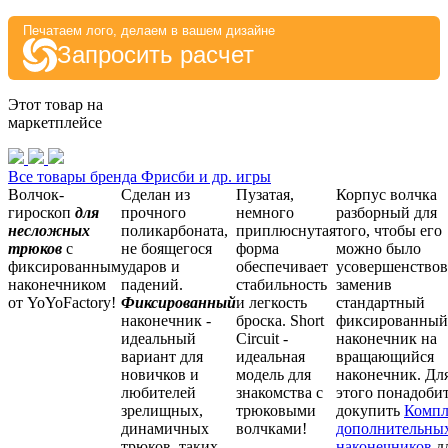
Печатаем лого, делаем в вашем дизайне
Запросить расчет
Этот товар на
маркетплейсе
Все товары бренда Фрисби и др. игры
Волчок-
Сделан из
Пузатая,
Корпус волчка
гироскоп
для
прочного
немного
разборный для
несложных
поликарбоната,
приплюснутая
того, чтобы его
трюков
с
не боящегося
форма
можно было
фиксированным
ударов и
обеспечивает
усовершенствов
наконечником
падений.
стабильность
заменив
от YoYoFactory!
Фиксированный
и легкость
стандартный
наконечник -
броска. Short
фиксированный
идеальный
Circuit -
наконечник на
вариант для
идеальная
вращающийся
новичков и
модель для
наконечник. Дл
любителей
знакомства с
этого понадоби
зрелищных,
трюковыми
докупить
Компл
динамичных
волчками!
дополнительны
трюков, таких
наконечников
д