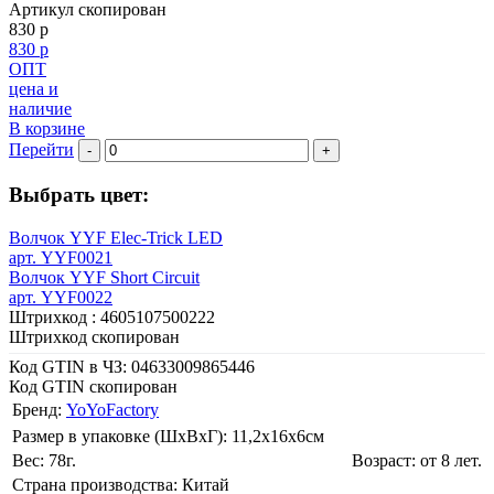
Артикул скопирован
830 р
830 р
ОПТ
цена и
наличие
В корзине
Перейти
-
+
Выбрать цвет:
Волчок YYF Elec-Trick LED
арт. YYF0021
Волчок YYF Short Circuit
арт. YYF0022
Штрихкод :
4605107500222
Штрихкод скопирован
Код GTIN в ЧЗ:
04633009865446
Код GTIN скопирован
Бренд:
YoYoFactory
Размер в упаковке (ШхВxГ): 11,2х16х6cм
Вес: 78г.
Возраст: от 8 лет.
Страна производства: Китай