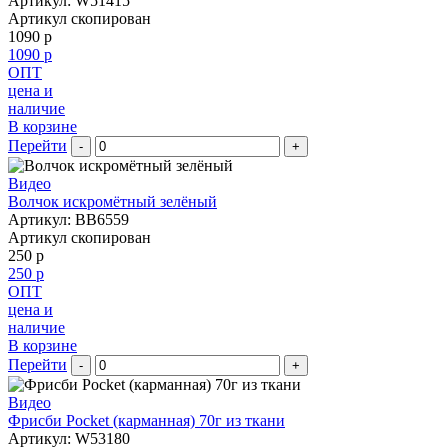
Артикул: W51415
Артикул скопирован
1090 р
1090 р
ОПТ
цена и
наличие
В корзине
Перейти
-
+
Видео
Волчок искромётный зелёный
Артикул: BB6559
Артикул скопирован
250 р
250 р
ОПТ
цена и
наличие
В корзине
Перейти
-
+
Видео
Фрисби Pocket (карманная) 70г из ткани
Артикул: W53180