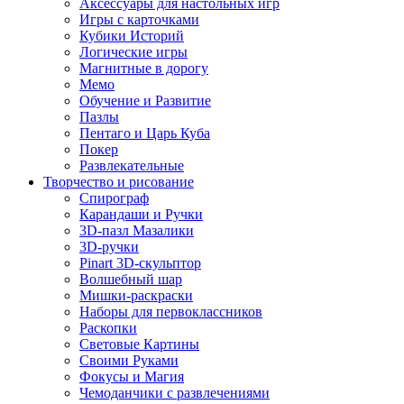
Аксессуары для настольных игр
Игры с карточками
Кубики Историй
Логические игры
Магнитные в дорогу
Мемо
Обучение и Развитие
Пазлы
Пентаго и Царь Куба
Покер
Развлекательные
Творчество и рисование
Спирограф
Карандаши и Ручки
3D-пазл Мазалики
3D-ручки
Pinart 3D-скульптор
Волшебный шар
Мишки-раскраски
Наборы для первоклассников
Раскопки
Световые Картины
Своими Руками
Фокусы и Магия
Чемоданчики с развлечениями