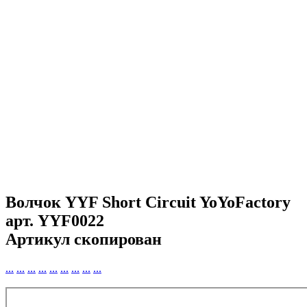
Волчок YYF Short Circuit YoYoFactory
арт.
YYF0022
Артикул скопирован
...
...
...
...
...
...
...
...
...