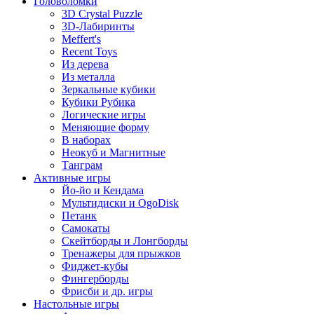
Головоломки
3D Crystal Puzzle
3D-Лабиринты
Meffert's
Recent Toys
Из дерева
Из металла
Зеркальные кубики
Кубики Рубика
Логические игры
Меняющие форму
В наборах
Неокуб и Магнитные
Танграм
Активные игры
Йо-йо и Кендама
Мультидиски и OgoDisk
Петанк
Самокаты
Скейтборды и Лонгборды
Тренажеры для прыжков
Фиджет-кубы
Фингерборды
Фрисби и др. игры
Настольные игры