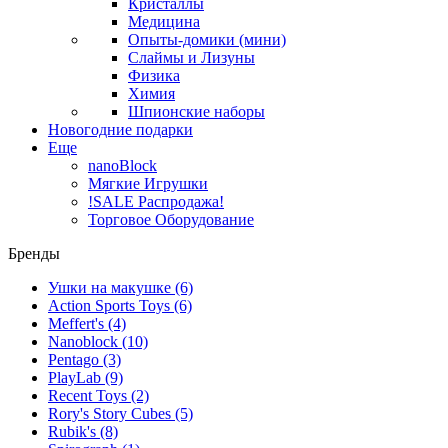
Кристаллы
Медицина
Опыты-домики (мини)
Слаймы и Лизуны
Физика
Химия
Шпионские наборы
Новогодние подарки
Еще
nanoBlock
Мягкие Игрушки
!SALE Распродажа!
Торговое Оборудование
Бренды
Ушки на макушке
(6)
Action Sports Toys
(6)
Meffert's
(4)
Nanoblock
(10)
Pentago
(3)
PlayLab
(9)
Recent Toys
(2)
Rory's Story Cubes
(5)
Rubik's
(8)