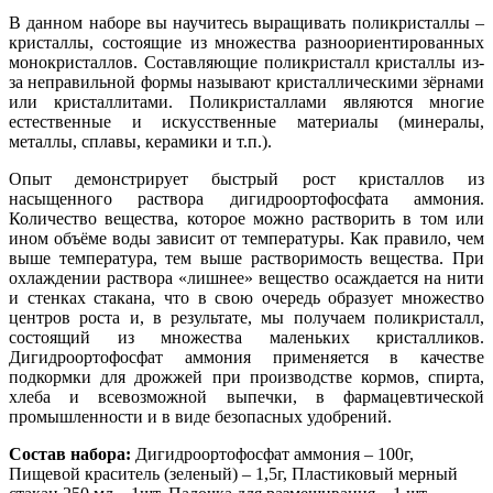
В данном наборе вы научитесь выращивать поликристаллы –
кристаллы, состоящие из множества разноориентированных
монокристаллов. Составляющие поликристалл кристаллы из-
за неправильной формы называют кристаллическими зёрнами
или кристаллитами. Поликристаллами являются многие
естественные и искусственные материалы (минералы,
металлы, сплавы, керамики и т.п.).
Опыт демонстрирует быстрый рост кристаллов из
насыщенного раствора дигидроортофосфата аммония.
Количество вещества, которое можно растворить в том или
ином объёме воды зависит от температуры. Как правило, чем
выше температура, тем выше растворимость вещества. При
охлаждении раствора «лишнее» вещество осаждается на нити
и стенках стакана, что в свою очередь образует множество
центров роста и, в результате, мы получаем поликристалл,
состоящий из множества маленьких кристалликов.
Дигидроортофосфат аммония применяется в качестве
подкормки для дрожжей при производстве кормов, спирта,
хлеба и всевозможной выпечки, в фармацевтической
промышленности и в виде безопасных удобрений.
Состав набора:
Дигидроортофосфат аммония – 100г,
Пищевой краситель (зеленый) – 1,5г, Пластиковый мерный