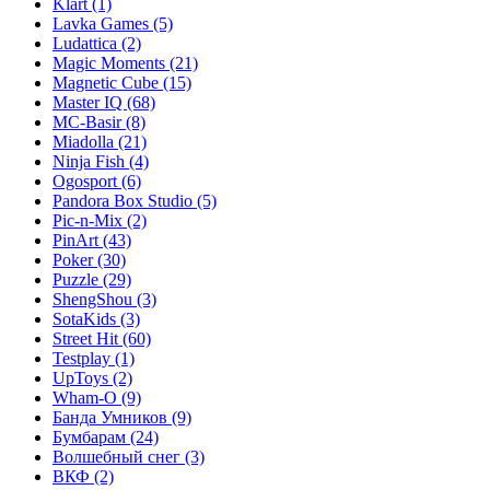
Klart
(1)
Lavka Games
(5)
Ludattica
(2)
Magic Moments
(21)
Magnetic Cube
(15)
Master IQ
(68)
MC-Basir
(8)
Miadolla
(21)
Ninja Fish
(4)
Ogosport
(6)
Pandora Box Studio
(5)
Pic-n-Mix
(2)
PinArt
(43)
Poker
(30)
Puzzle
(29)
ShengShou
(3)
SotaKids
(3)
Street Hit
(60)
Testplay
(1)
UpToys
(2)
Wham-O
(9)
Банда Умников
(9)
Бумбарам
(24)
Волшебный снег
(3)
ВКФ
(2)