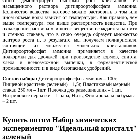
Опыт демонстрирует быстрый рост кристаллов из
насыщенного раствора дигидроортофосфата аммония.
Количество вещества, которое можно растворить в том или
ином объёме воды зависит от температуры. Как правило, чем
выше температура, тем выше растворимость вещества. При
охлаждении раствора «лишнее» вещество осаждается на нити
и стенках стакана, что в свою очередь образует множество
центров роста и, в результате, мы получаем поликристалл,
состоящий из множества маленьких кристалликов.
Дигидроортофосфат аммония применяется в качестве
подкормки для дрожжей при производстве кормов, спирта,
хлеба и всевозможной выпечки, в фармацевтической
промышленности и в виде безопасных удобрений.
Состав набора:
Дигидроортофосфат аммония – 100г,
Пищевой краситель (зеленый) – 1,5г, Пластиковый мерный
стакан 250 мл – 1шт, Палочка для размешивания – 1 шт,
Нитриловые перчатки – 1 пара, Нить, Фильтровальная бумага
– 2 шт.
Купить оптом Набор химических
экспериментов "Идеальный кристалл"
зеленый