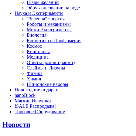
Шары желаний
Эбру - рисование на воде
Наука и Эксперименты
"Зеленая" энергия
Роботы и механизмы
Мини Эксперименты
Биология
Косметика и Парфюмерия
Космос
Кристаллы
Медицина
Опыты-домики (мини)
Слаймы и Лизуны
Физика
Химия
Шпионские наборы
Новогодние подарки
nanoBlock
Мягкие Игрушки
!SALE Распродажа!
Торговое Оборудование
Новости