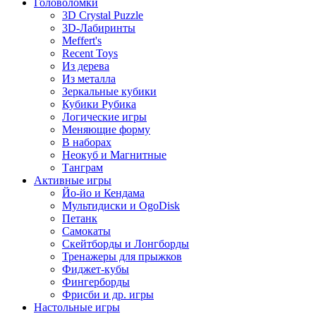
Головоломки
3D Crystal Puzzle
3D-Лабиринты
Meffert's
Recent Toys
Из дерева
Из металла
Зеркальные кубики
Кубики Рубика
Логические игры
Меняющие форму
В наборах
Неокуб и Магнитные
Танграм
Активные игры
Йо-йо и Кендама
Мультидиски и OgoDisk
Петанк
Самокаты
Скейтборды и Лонгборды
Тренажеры для прыжков
Фиджет-кубы
Фингерборды
Фрисби и др. игры
Настольные игры