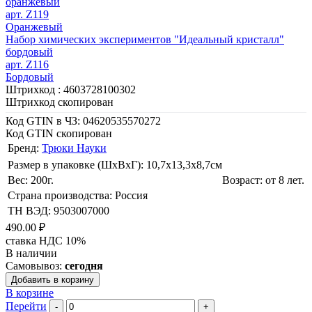
оранжевый
арт. Z119
Оранжевый
Набор химических экспериментов "Идеальный кристалл"
бордовый
арт. Z116
Бордовый
Штрихкод :
4603728100302
Штрихкод скопирован
Код GTIN в ЧЗ:
04620535570272
Код GTIN скопирован
Бренд:
Трюки Науки
Размер в упаковке (ШхВxГ): 10,7х13,3х8,7cм
Вес: 200г.
Возраст: от 8 лет.
Страна производства: Россия
ТН ВЭД: 9503007000
490.00 ₽
ставка НДС 10%
В наличии
Самовывоз:
сегодня
Добавить в корзину
В корзине
Перейти
-
+