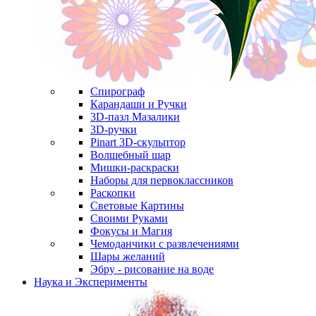
Спирограф
Карандаши и Ручки
3D-пазл Мазалики
3D-ручки
Pinart 3D-скульптор
Волшебный шар
Мишки-раскраски
Наборы для первоклассников
Раскопки
Световые Картины
Своими Руками
Фокусы и Магия
Чемоданчики с развлечениями
Шары желаний
Эбру - рисование на воде
Наука и Эксперименты