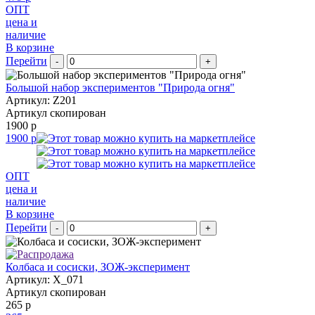
ОПТ
цена и
наличие
В корзине
Перейти
-
+
Большой набор экспериментов "Природа огня"
Артикул: Z201
Артикул скопирован
1900 р
1900 р
ОПТ
цена и
наличие
В корзине
Перейти
-
+
Колбаса и сосиски, ЗОЖ-эксперимент
Артикул: X_071
Артикул скопирован
265 р