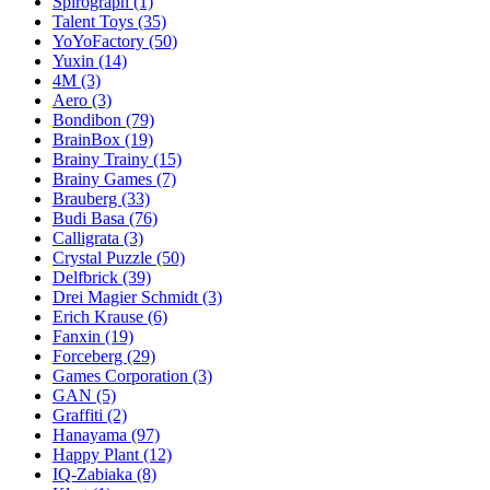
Spirograph
(1)
Talent Toys
(35)
YoYoFactory
(50)
Yuxin
(14)
4M
(3)
Aero
(3)
Bondibon
(79)
BrainBox
(19)
Brainy Trainy
(15)
Brainy Games
(7)
Brauberg
(33)
Budi Basa
(76)
Calligrata
(3)
Crystal Puzzle
(50)
Delfbrick
(39)
Drei Magier Schmidt
(3)
Erich Krause
(6)
Fanxin
(19)
Forceberg
(29)
Games Corporation
(3)
GAN
(5)
Graffiti
(2)
Hanayama
(97)
Happy Plant
(12)
IQ-Zabiaka
(8)