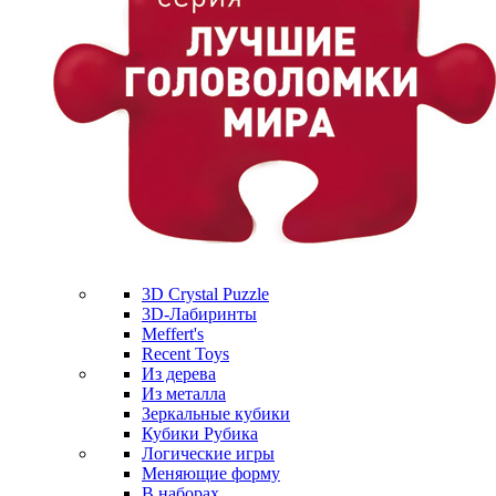
3D Crystal Puzzle
3D-Лабиринты
Meffert's
Recent Toys
Из дерева
Из металла
Зеркальные кубики
Кубики Рубика
Логические игры
Меняющие форму
В наборах