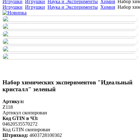
Игрушки
Игрушки
Наука и Эксперименты
Химия
Набор хим
Игрушки
Игрушки
Наука и Эксперименты
Химия
Набор хим
Набор химических экспериментов "Идеальный
кристалл" зеленый
Артикул:
Z118
Артикул скопирован
Код GTIN в ЧЗ:
04620535570272
Код GTIN скопирован
Штрихкод:
4603728100302