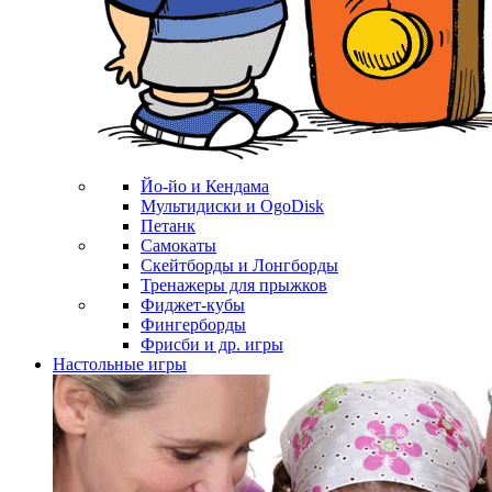
Йо-йо и Кендама
Мультидиски и OgoDisk
Петанк
Самокаты
Скейтборды и Лонгборды
Тренажеры для прыжков
Фиджет-кубы
Фингерборды
Фрисби и др. игры
Настольные игры