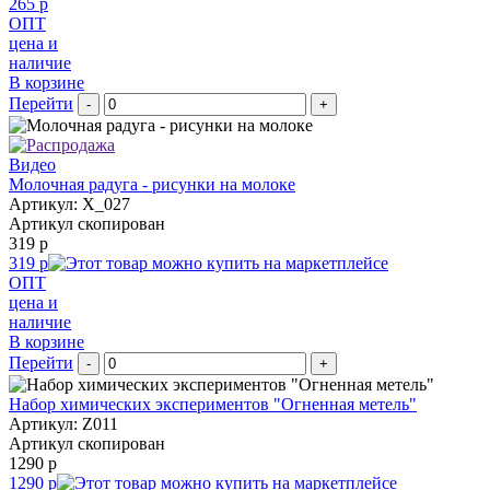
265 р
ОПТ
цена и
наличие
В корзине
Перейти
-
+
Видео
Молочная радуга - рисунки на молоке
Артикул: X_027
Артикул скопирован
319 р
319 р
ОПТ
цена и
наличие
В корзине
Перейти
-
+
Набор химических экспериментов "Огненная метель"
Артикул: Z011
Артикул скопирован
1290 р
1290 р