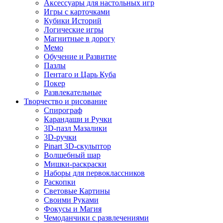
Аксессуары для настольных игр
Игры с карточками
Кубики Историй
Логические игры
Магнитные в дорогу
Мемо
Обучение и Развитие
Пазлы
Пентаго и Царь Куба
Покер
Развлекательные
Творчество и рисование
Спирограф
Карандаши и Ручки
3D-пазл Мазалики
3D-ручки
Pinart 3D-скульптор
Волшебный шар
Мишки-раскраски
Наборы для первоклассников
Раскопки
Световые Картины
Своими Руками
Фокусы и Магия
Чемоданчики с развлечениями