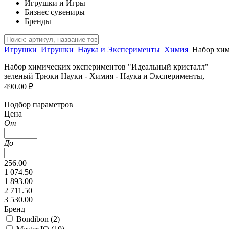
Игрушки и Игры
Бизнес сувениры
Бренды
Игрушки
Игрушки
Наука и Эксперименты
Химия
Набор хим
Набор химических экспериментов "Идеальный кристалл"
зеленый Трюки Науки - Химия - Наука и Эксперименты,
490.00 ₽
Подбор параметров
Цена
От
До
256.00
1 074.50
1 893.00
2 711.50
3 530.00
Бренд
Bondibon (
2
)