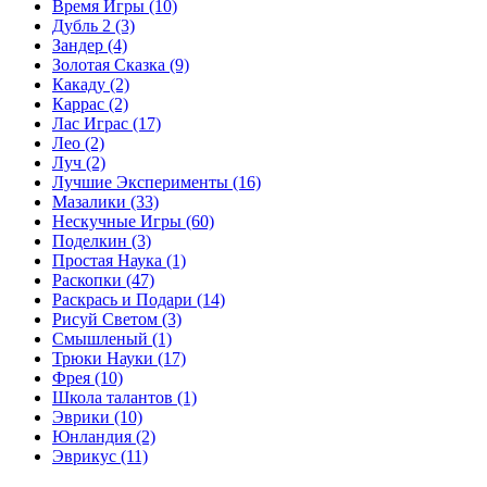
Время Игры
(10)
Дубль 2
(3)
Зандер
(4)
Золотая Сказка
(9)
Какаду
(2)
Каррас
(2)
Лас Играс
(17)
Лео
(2)
Луч
(2)
Лучшие Эксперименты
(16)
Мазалики
(33)
Нескучные Игры
(60)
Поделкин
(3)
Простая Наука
(1)
Раскопки
(47)
Раскрась и Подари
(14)
Рисуй Светом
(3)
Смышленый
(1)
Трюки Науки
(17)
Фрея
(10)
Школа талантов
(1)
Эврики
(10)
Юнландия
(2)
Эврикус
(11)