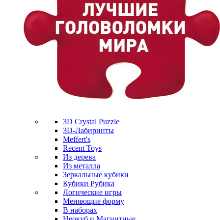
3D Crystal Puzzle
3D-Лабиринты
Meffert's
Recent Toys
Из дерева
Из металла
Зеркальные кубики
Кубики Рубика
Логические игры
Меняющие форму
В наборах
Неокуб и Магнитные