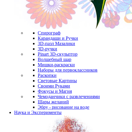
Спирограф
Карандаши и Ручки
3D-пазл Мазалики
3D-ручки
Pinart 3D-скульптор
Волшебный шар
Мишки-раскраски
Наборы для первоклассников
Раскопки
Световые Картины
Своими Руками
Фокусы и Магия
Чемоданчики с развлечениями
Шары желаний
Эбру - рисование на воде
Наука и Эксперименты