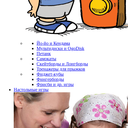
Йо-йо и Кендама
Мультидиски и OgoDisk
Петанк
Самокаты
Скейтборды и Лонгборды
Тренажеры для прыжков
Фиджет-кубы
Фингерборды
Фрисби и др. игры
Настольные игры