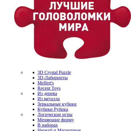
3D Crystal Puzzle
3D-Лабиринты
Meffert's
Recent Toys
Из дерева
Из металла
Зеркальные кубики
Кубики Рубика
Логические игры
Меняющие форму
В наборах
Неокуб и Магнитные