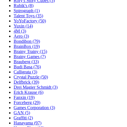
Rory's Story Cubes
(5)
Rubik's
(8)
Spirograph
(1)
Talent Toys
(35)
YoYoFactory
(50)
Yuxin
(14)
4M
(3)
Aero
(3)
Bondibon
(79)
BrainBox
(19)
Brainy Trainy
(15)
Brainy Games
(7)
Brauberg
(33)
Budi Basa
(76)
Calligrata
(3)
Crystal Puzzle
(50)
Delfbrick
(39)
Drei Magier Schmidt
(3)
Erich Krause
(6)
Fanxin
(19)
Forceberg
(29)
Games Corporation
(3)
GAN
(5)
Graffiti
(2)
Hanayama
(97)