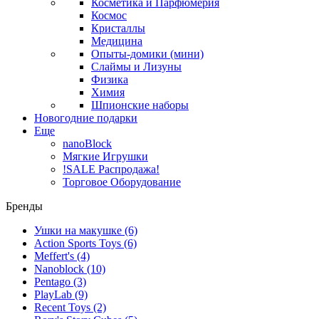
Косметика и Парфюмерия
Космос
Кристаллы
Медицина
Опыты-домики (мини)
Слаймы и Лизуны
Физика
Химия
Шпионские наборы
Новогодние подарки
Еще
nanoBlock
Мягкие Игрушки
!SALE Распродажа!
Торговое Оборудование
Бренды
Ушки на макушке
(6)
Action Sports Toys
(6)
Meffert's
(4)
Nanoblock
(10)
Pentago
(3)
PlayLab
(9)
Recent Toys
(2)