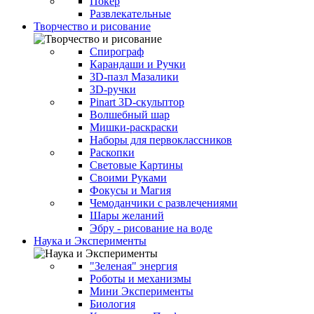
Покер
Развлекательные
Творчество и рисование
Спирограф
Карандаши и Ручки
3D-пазл Мазалики
3D-ручки
Pinart 3D-скульптор
Волшебный шар
Мишки-раскраски
Наборы для первоклассников
Раскопки
Световые Картины
Своими Руками
Фокусы и Магия
Чемоданчики с развлечениями
Шары желаний
Эбру - рисование на воде
Наука и Эксперименты
"Зеленая" энергия
Роботы и механизмы
Мини Эксперименты
Биология