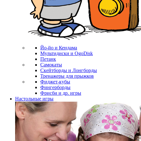
Йо-йо и Кендама
Мультидиски и OgoDisk
Петанк
Самокаты
Скейтборды и Лонгборды
Тренажеры для прыжков
Фиджет-кубы
Фингерборды
Фрисби и др. игры
Настольные игры