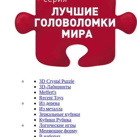
3D Crystal Puzzle
3D-Лабиринты
Meffert's
Recent Toys
Из дерева
Из металла
Зеркальные кубики
Кубики Рубика
Логические игры
Меняющие форму
В наборах