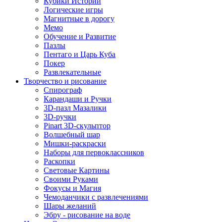
Кубики Историй
Логические игры
Магнитные в дорогу
Мемо
Обучение и Развитие
Пазлы
Пентаго и Царь Куба
Покер
Развлекательные
Творчество и рисование
Спирограф
Карандаши и Ручки
3D-пазл Мазалики
3D-ручки
Pinart 3D-скульптор
Волшебный шар
Мишки-раскраски
Наборы для первоклассников
Раскопки
Световые Картины
Своими Руками
Фокусы и Магия
Чемоданчики с развлечениями
Шары желаний
Эбру - рисование на воде