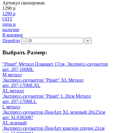
Артикул скопирован
1290 р
1290 р
ОПТ
цена и
наличие
В корзине
Перейти
-
+
Выбрать Размер:
"Pinart" Металл Планшет 17см, Экспресс-скульптор
арт. 207-160ML
M металл
Экспресс-скульптор "Pinart" XL Металл
арт. 207-170MLXL
XL металл
Экспресс-скульптор "Pinart" L 20см Металл
арт. 207-170MLL
L металл
Экспресс-скульптор ПинАрт XL зеленый 20х25см
арт. SL9382087
XL зеленый
Экспресс-скульптор ПинАрт красное сердце 21см