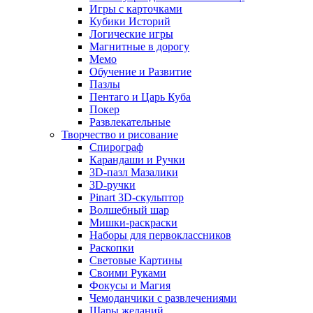
Игры с карточками
Кубики Историй
Логические игры
Магнитные в дорогу
Мемо
Обучение и Развитие
Пазлы
Пентаго и Царь Куба
Покер
Развлекательные
Творчество и рисование
Спирограф
Карандаши и Ручки
3D-пазл Мазалики
3D-ручки
Pinart 3D-скульптор
Волшебный шар
Мишки-раскраски
Наборы для первоклассников
Раскопки
Световые Картины
Своими Руками
Фокусы и Магия
Чемоданчики с развлечениями
Шары желаний