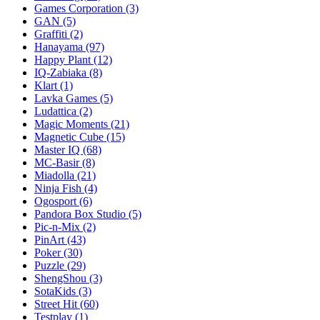
Games Corporation
(3)
GAN
(5)
Graffiti
(2)
Hanayama
(97)
Happy Plant
(12)
IQ-Zabiaka
(8)
Klart
(1)
Lavka Games
(5)
Ludattica
(2)
Magic Moments
(21)
Magnetic Cube
(15)
Master IQ
(68)
MC-Basir
(8)
Miadolla
(21)
Ninja Fish
(4)
Ogosport
(6)
Pandora Box Studio
(5)
Pic-n-Mix
(2)
PinArt
(43)
Poker
(30)
Puzzle
(29)
ShengShou
(3)
SotaKids
(3)
Street Hit
(60)
Testplay
(1)