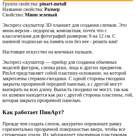
Группа свойства:
pinart-metall
Название свойства:
Размер
Свойство:
Мини зеленый
Экспресс-скульптор 3D планшет для создания слепков. Это
мини-версия - недорогая, компактная, почти что с
классическим для фотографий размером: 9 на 12 см. С
наивной подписью на память или без нее - решать вам!
Настоящее искусство на кончиках пальцев.
Экспресс-скульптор — прибор для создания объемных
моделей фигурок, слепка руки, лица и других предметов.
PinArt представляет собой пластину-основание, на которой
закреплены стержни-гвоздики. С одной стороны гвоздики
закрыты прозрачной передней панелью, а с другой могут
выпирать на всю длину. Выпасть гвоздики не могут, так как
их шляпки находится как раз с другой стороны пластины, той,
которая закрыта прозрачной панелью.
Как работает ПинАрт?
Прежде чем создать слепок, аккуратно опрокиньте рамку
горизонтально прозрачной поверхностью вверх, чтобы все
стерженьки упали. Их заблокирует прозрачная пластиковая