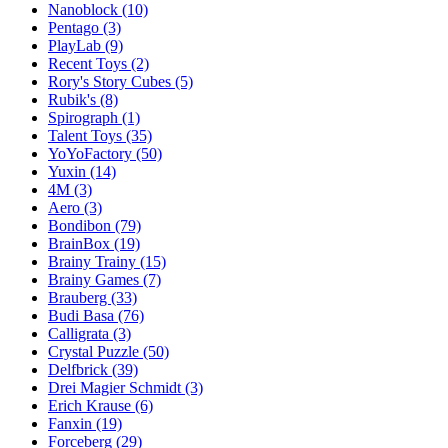
Nanoblock
(10)
Pentago
(3)
PlayLab
(9)
Recent Toys
(2)
Rory's Story Cubes
(5)
Rubik's
(8)
Spirograph
(1)
Talent Toys
(35)
YoYoFactory
(50)
Yuxin
(14)
4M
(3)
Aero
(3)
Bondibon
(79)
BrainBox
(19)
Brainy Trainy
(15)
Brainy Games
(7)
Brauberg
(33)
Budi Basa
(76)
Calligrata
(3)
Crystal Puzzle
(50)
Delfbrick
(39)
Drei Magier Schmidt
(3)
Erich Krause
(6)
Fanxin
(19)
Forceberg
(29)