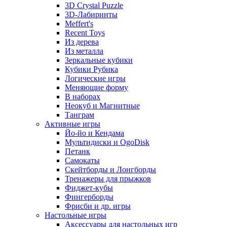
3D Crystal Puzzle
3D-Лабиринты
Meffert's
Recent Toys
Из дерева
Из металла
Зеркальные кубики
Кубики Рубика
Логические игры
Меняющие форму
В наборах
Неокуб и Магнитные
Танграм
Активные игры
Йо-йо и Кендама
Мультидиски и OgoDisk
Петанк
Самокаты
Скейтборды и Лонгборды
Тренажеры для прыжков
Фиджет-кубы
Фингерборды
Фрисби и др. игры
Настольные игры
Аксессуары для настольных игр