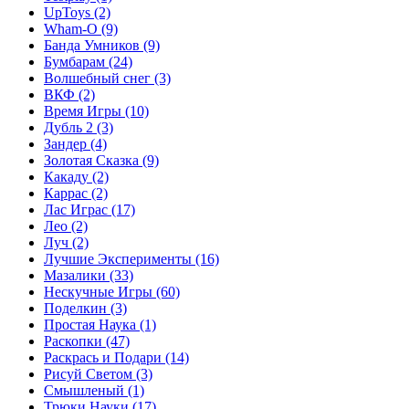
UpToys
(2)
Wham-O
(9)
Банда Умников
(9)
Бумбарам
(24)
Волшебный снег
(3)
ВКФ
(2)
Время Игры
(10)
Дубль 2
(3)
Зандер
(4)
Золотая Сказка
(9)
Какаду
(2)
Каррас
(2)
Лас Играс
(17)
Лео
(2)
Луч
(2)
Лучшие Эксперименты
(16)
Мазалики
(33)
Нескучные Игры
(60)
Поделкин
(3)
Простая Наука
(1)
Раскопки
(47)
Раскрась и Подари
(14)
Рисуй Светом
(3)
Смышленый
(1)
Трюки Науки
(17)