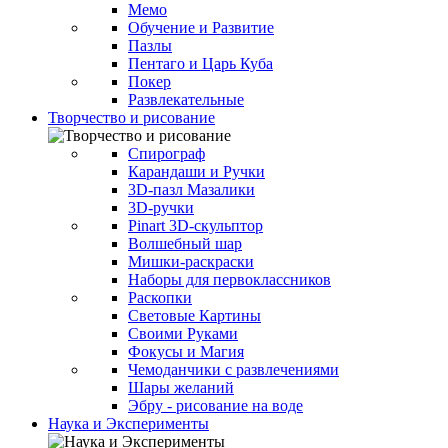
Мемо
Обучение и Развитие
Пазлы
Пентаго и Царь Куба
Покер
Развлекательные
Творчество и рисование
Спирограф
Карандаши и Ручки
3D-пазл Мазалики
3D-ручки
Pinart 3D-скульптор
Волшебный шар
Мишки-раскраски
Наборы для первоклассников
Раскопки
Световые Картины
Своими Руками
Фокусы и Магия
Чемоданчики с развлечениями
Шары желаний
Эбру - рисование на воде
Наука и Эксперименты