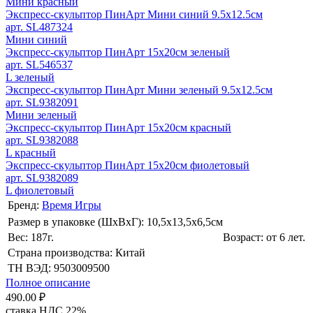
Мини красный
Экспресс-скульптор ПинАрт Мини синий 9.5х12.5см
арт. SL487324
Мини синий
Экспресс-скульптор ПинАрт 15х20см зеленый
арт. SL546537
L зеленый
Экспресс-скульптор ПинАрт Мини зеленый 9.5х12.5см
арт. SL9382091
Мини зеленый
Экспресс-скульптор ПинАрт 15х20см красный
арт. SL9382088
L красный
Экспресс-скульптор ПинАрт 15х20см фиолетовый
арт. SL9382089
L фиолетовый
Бренд:
Время Игры
Размер в упаковке (ШхВxГ): 10,5х13,5х6,5cм
Вес: 187г.
Возраст: от 6 лет.
Страна производства: Китай
ТН ВЭД: 9503009500
Полное описание
490.00 ₽
ставка НДС 22%