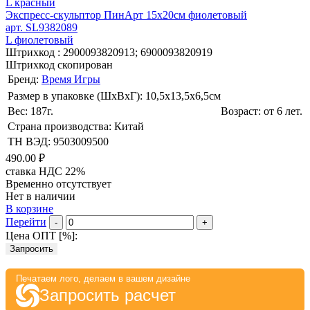
L красный
Экспресс-скульптор ПинАрт 15х20см фиолетовый
арт. SL9382089
L фиолетовый
Штрихкод :
2900093820913; 6900093820919
Штрихкод скопирован
Бренд:
Время Игры
Размер в упаковке (ШхВxГ): 10,5х13,5х6,5cм
Вес: 187г.
Возраст: от 6 лет.
Страна производства: Китай
ТН ВЭД: 9503009500
490.00 ₽
ставка НДС 22%
Временно отсутствует
Нет в наличии
В корзине
Перейти
-
+
Цена ОПТ [
%
]:
Запросить
Печатаем лого, делаем в вашем дизайне
Запросить расчет