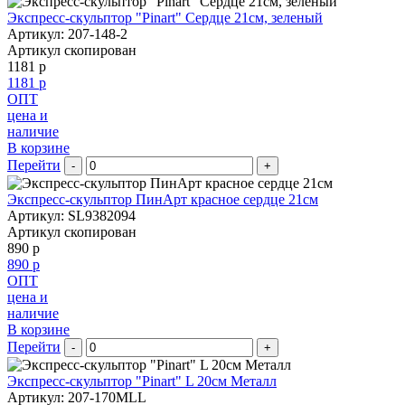
Экспресс-скульптор "Pinart" Сердце 21см, зеленый
Артикул: 207-148-2
Артикул скопирован
1181 р
1181 р
ОПТ
цена и
наличие
В корзине
Перейти
-
+
Экспресс-скульптор ПинАрт красное сердце 21см
Артикул: SL9382094
Артикул скопирован
890 р
890 р
ОПТ
цена и
наличие
В корзине
Перейти
-
+
Экспресс-скульптор "Pinart" L 20см Металл
Артикул: 207-170MLL