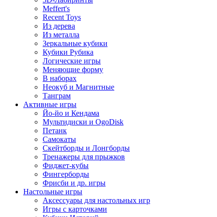
Meffert's
Recent Toys
Из дерева
Из металла
Зеркальные кубики
Кубики Рубика
Логические игры
Меняющие форму
В наборах
Неокуб и Магнитные
Танграм
Активные игры
Йо-йо и Кендама
Мультидиски и OgoDisk
Петанк
Самокаты
Скейтборды и Лонгборды
Тренажеры для прыжков
Фиджет-кубы
Фингерборды
Фрисби и др. игры
Настольные игры
Аксессуары для настольных игр
Игры с карточками