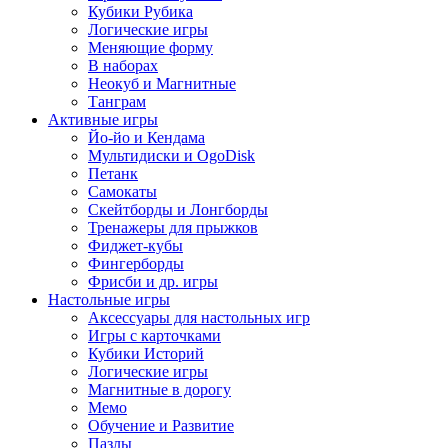
Кубики Рубика
Логические игры
Меняющие форму
В наборах
Неокуб и Магнитные
Танграм
Активные игры
Йо-йо и Кендама
Мультидиски и OgoDisk
Петанк
Самокаты
Скейтборды и Лонгборды
Тренажеры для прыжков
Фиджет-кубы
Фингерборды
Фрисби и др. игры
Настольные игры
Аксессуары для настольных игр
Игры с карточками
Кубики Историй
Логические игры
Магнитные в дорогу
Мемо
Обучение и Развитие
Пазлы