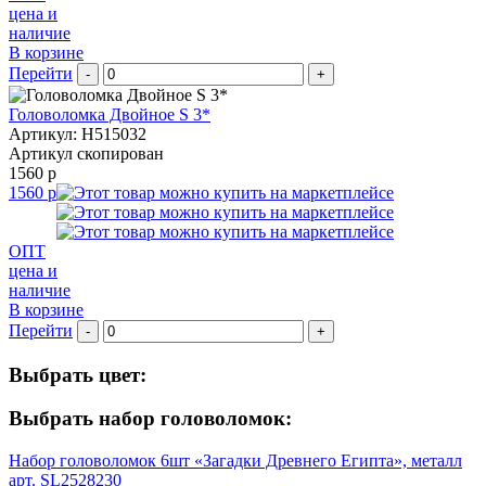
цена и
наличие
В корзине
Перейти
-
+
Головоломка Двойное S 3*
Артикул: H515032
Артикул скопирован
1560 р
1560 р
ОПТ
цена и
наличие
В корзине
Перейти
-
+
Выбрать цвет:
Выбрать набор головоломок:
Набор головоломок 6шт «Загадки Древнего Египта», металл
арт. SL2528230