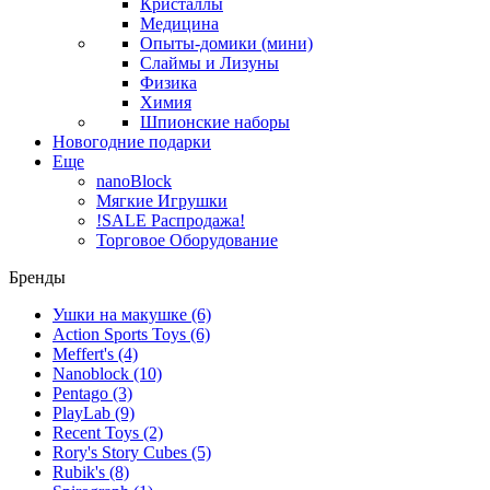
Кристаллы
Медицина
Опыты-домики (мини)
Слаймы и Лизуны
Физика
Химия
Шпионские наборы
Новогодние подарки
Еще
nanoBlock
Мягкие Игрушки
!SALE Распродажа!
Торговое Оборудование
Бренды
Ушки на макушке
(6)
Action Sports Toys
(6)
Meffert's
(4)
Nanoblock
(10)
Pentago
(3)
PlayLab
(9)
Recent Toys
(2)
Rory's Story Cubes
(5)
Rubik's
(8)