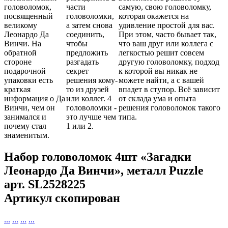
головоломок,
части
самую, свою головоломку,
посвященный
головоломки,
которая окажется на
великому
а затем снова
удивление простой для вас.
Леонардо Да
соединить,
При этом, часто бывает так,
Винчи. На
чтобы
что ваш друг или коллега с
обратной
предложить
легкостью решит совсем
стороне
разгадать
другую головоломку, подход
подарочной
секрет
к которой вы никак не
упаковки есть
решения кому-
можете найти, а с вашей
краткая
то из друзей
впадет в ступор. Всё зависит
информация о Да
или коллег. 4
от склада ума и опыта
Винчи, чем он
головоломки -
решения головоломок такого
занимался и
это лучше чем
типа.
почему стал
1 или 2.
знаменитым.
Набор головоломок 4шт «Загадки
Леонардо Да Винчи», металл Puzzle
арт.
SL2528225
Артикул скопирован
...
...
...
...