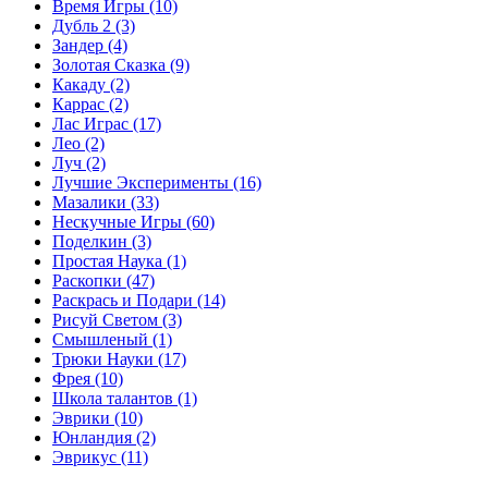
Время Игры
(10)
Дубль 2
(3)
Зандер
(4)
Золотая Сказка
(9)
Какаду
(2)
Каррас
(2)
Лас Играс
(17)
Лео
(2)
Луч
(2)
Лучшие Эксперименты
(16)
Мазалики
(33)
Нескучные Игры
(60)
Поделкин
(3)
Простая Наука
(1)
Раскопки
(47)
Раскрась и Подари
(14)
Рисуй Светом
(3)
Смышленый
(1)
Трюки Науки
(17)
Фрея
(10)
Школа талантов
(1)
Эврики
(10)
Юнландия
(2)
Эврикус
(11)