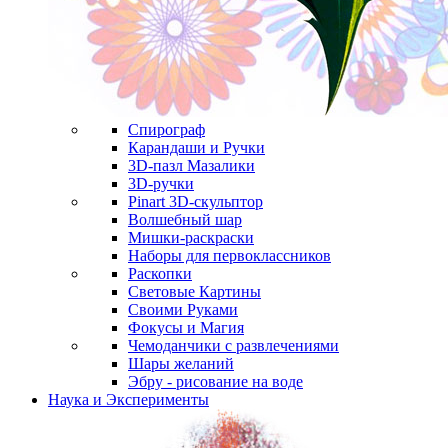
Спирограф
Карандаши и Ручки
3D-пазл Мазалики
3D-ручки
Pinart 3D-скульптор
Волшебный шар
Мишки-раскраски
Наборы для первоклассников
Раскопки
Световые Картины
Своими Руками
Фокусы и Магия
Чемоданчики с развлечениями
Шары желаний
Эбру - рисование на воде
Наука и Эксперименты