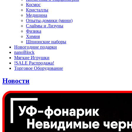
Космос
Кристаллы
Медицина
Опыты-домики (мини)
Слаймы и Лизуны
Физика
Химия
Шпионские наборы
Новогодние подарки
nanoBlock
Мягкие Игрушки
!SALE Распродажа!
Торговое Оборудование
Новости