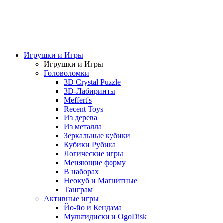
Игрушки и Игры
Игрушки и Игры
Головоломки
3D Crystal Puzzle
3D-Лабиринты
Meffert's
Recent Toys
Из дерева
Из металла
Зеркальные кубики
Кубики Рубика
Логические игры
Меняющие форму
В наборах
Неокуб и Магнитные
Танграм
Активные игры
Йо-йо и Кендама
Мультидиски и OgoDisk