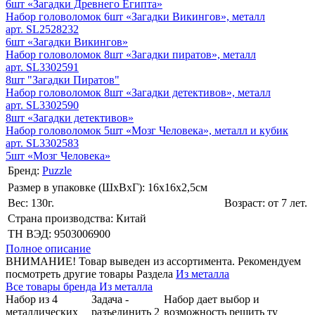
6шт «Загадки Древнего Египта»
Набор головоломок 6шт «Загадки Викингов», металл
арт. SL2528232
6шт «Загадки Викингов»
Набор головоломок 8шт «Загадки пиратов», металл
арт. SL3302591
8шт "Загадки Пиратов"
Набор головоломок 8шт «Загадки детективов», металл
арт. SL3302590
8шт «Загадки детективов»
Набор головоломок 5шт «Мозг Человека», металл и кубик
арт. SL3302583
5шт «Мозг Человека»
Бренд:
Puzzle
Размер в упаковке (ШхВxГ): 16х16х2,5cм
Вес: 130г.
Возраст: от 7 лет.
Страна производства: Китай
ТН ВЭД: 9503006900
Полное описание
ВНИМАНИЕ! Товар выведен из ассортимента. Рекомендуем
посмотреть другие товары Раздела
Из металла
Все товары бренда Из металла
Набор из 4
Задача -
Набор дает выбор и
металлических
разъединить 2
возможность решить ту