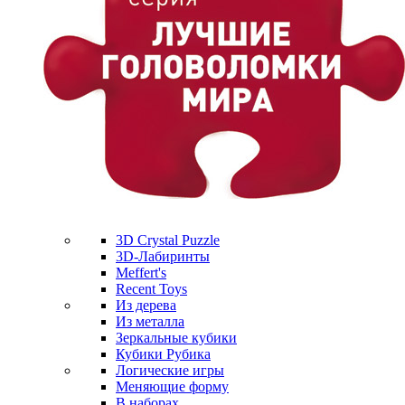
3D Crystal Puzzle
3D-Лабиринты
Meffert's
Recent Toys
Из дерева
Из металла
Зеркальные кубики
Кубики Рубика
Логические игры
Меняющие форму
В наборах