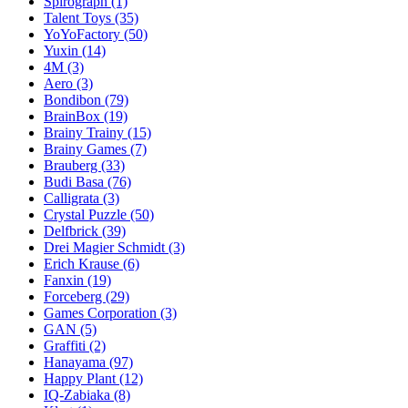
Spirograph
(1)
Talent Toys
(35)
YoYoFactory
(50)
Yuxin
(14)
4M
(3)
Aero
(3)
Bondibon
(79)
BrainBox
(19)
Brainy Trainy
(15)
Brainy Games
(7)
Brauberg
(33)
Budi Basa
(76)
Calligrata
(3)
Crystal Puzzle
(50)
Delfbrick
(39)
Drei Magier Schmidt
(3)
Erich Krause
(6)
Fanxin
(19)
Forceberg
(29)
Games Corporation
(3)
GAN
(5)
Graffiti
(2)
Hanayama
(97)
Happy Plant
(12)
IQ-Zabiaka
(8)