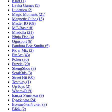
Klart
(1)
Lavka Games
(5)
Ludattica
(2)
Magic Moments
(21)
Magnetic Cube
(15)
Master IQ
(68)
MC-Basir
(8)
Miadolla
(21)
Ninja Fish
(4)
Ogosport
(6)
Pandora Box Studio
(5)
Pic-n-Mix
(2)
PinArt
(43)
Poker
(30)
Puzzle
(29)
ShengShou
(3)
SotaKids
(3)
Street Hit
(60)
Testplay
(1)
UpToys
(2)
Wham-O
(9)
Банда Умников
(9)
Бумбарам
(24)
Волшебный снег
(3)
ВКФ
(2)