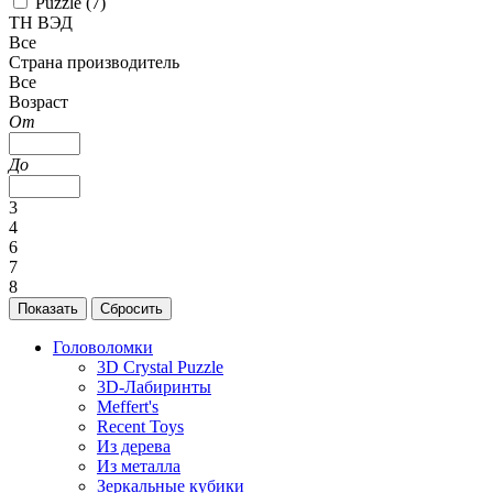
Puzzle (
7
)
ТН ВЭД
Все
Страна производитель
Все
Возраст
От
До
3
4
6
7
8
Головоломки
3D Crystal Puzzle
3D-Лабиринты
Meffert's
Recent Toys
Из дерева
Из металла
Зеркальные кубики