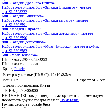
6шт «Загадки Древнего Египта»
Набор головоломок 6шт «Загадки Викингов», металл
арт. SL2528232
6шт «Загадки Викингов»
Набор головоломок 8шт «Загадки пиратов», металл
арт. SL3302591
8шт "Загадки Пиратов"
Набор головоломок 8шт «Загадки детективов», металл
арт. SL3302590
8шт «Загадки детективов»
Набор головоломок 5шт «Мозг Человека», металл и кубик
арт. SL3302583
5шт «Мозг Человека»
Штрихкод :
2900025282253
Штрихкод скопирован
Бренд:
Puzzle
Размер в упаковке (ШхВxГ): 16х16х2,5cм
Вес: 130г.
Возраст: от 7 лет.
Страна производства: Китай
ТН ВЭД: 9503006900
ВНИМАНИЕ! Товар выведен из ассортимента. Рекомендуем
посмотреть другие товары Раздела
Из металла
Группа свойства:
puzzle-6pcs