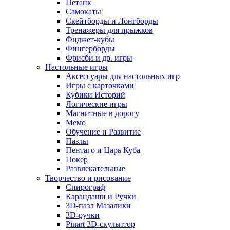
Петанк
Самокаты
Скейтборды и Лонгборды
Тренажеры для прыжков
Фиджет-кубы
Фингерборды
Фрисби и др. игры
Настольные игры
Аксессуары для настольных игр
Игры с карточками
Кубики Историй
Логические игры
Магнитные в дорогу
Мемо
Обучение и Развитие
Пазлы
Пентаго и Царь Куба
Покер
Развлекательные
Творчество и рисование
Спирограф
Карандаши и Ручки
3D-пазл Мазалики
3D-ручки
Pinart 3D-скульптор