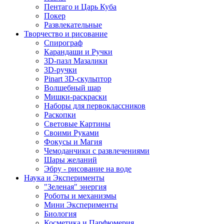
Пентаго и Царь Куба
Покер
Развлекательные
Творчество и рисование
Спирограф
Карандаши и Ручки
3D-пазл Мазалики
3D-ручки
Pinart 3D-скульптор
Волшебный шар
Мишки-раскраски
Наборы для первоклассников
Раскопки
Световые Картины
Своими Руками
Фокусы и Магия
Чемоданчики с развлечениями
Шары желаний
Эбру - рисование на воде
Наука и Эксперименты
"Зеленая" энергия
Роботы и механизмы
Мини Эксперименты
Биология
Косметика и Парфюмерия