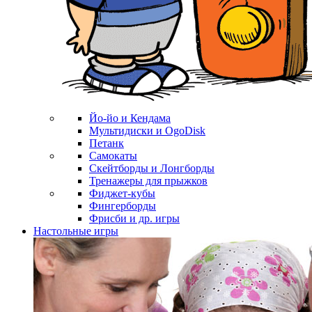
Йо-йо и Кендама
Мультидиски и OgoDisk
Петанк
Самокаты
Скейтборды и Лонгборды
Тренажеры для прыжков
Фиджет-кубы
Фингерборды
Фрисби и др. игры
Настольные игры