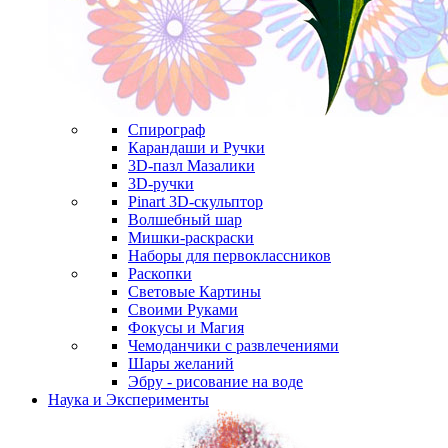
Спирограф
Карандаши и Ручки
3D-пазл Мазалики
3D-ручки
Pinart 3D-скульптор
Волшебный шар
Мишки-раскраски
Наборы для первоклассников
Раскопки
Световые Картины
Своими Руками
Фокусы и Магия
Чемоданчики с развлечениями
Шары желаний
Эбру - рисование на воде
Наука и Эксперименты