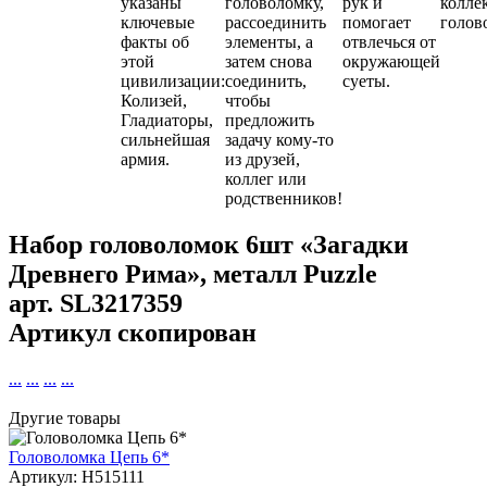
указаны
головоломку,
рук и
колле
ключевые
рассоединить
помогает
голов
факты об
элементы, а
отвлечься от
этой
затем снова
окружающей
цивилизации:
соединить,
суеты.
Колизей,
чтобы
Гладиаторы,
предложить
сильнейшая
задачу кому-то
армия.
из друзей,
коллег или
родственников!
Набор головоломок 6шт «Загадки
Древнего Рима», металл Puzzle
арт.
SL3217359
Артикул скопирован
...
...
...
...
Другие товары
Головоломка Цепь 6*
Артикул: H515111