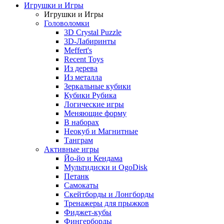
Игрушки и Игры
Игрушки и Игры
Головоломки
3D Crystal Puzzle
3D-Лабиринты
Meffert's
Recent Toys
Из дерева
Из металла
Зеркальные кубики
Кубики Рубика
Логические игры
Меняющие форму
В наборах
Неокуб и Магнитные
Танграм
Активные игры
Йо-йо и Кендама
Мультидиски и OgoDisk
Петанк
Самокаты
Скейтборды и Лонгборды
Тренажеры для прыжков
Фиджет-кубы
Фингерборды