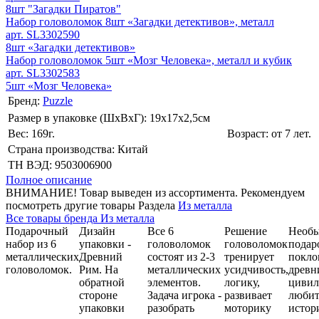
8шт "Загадки Пиратов"
Набор головоломок 8шт «Загадки детективов», металл
арт. SL3302590
8шт «Загадки детективов»
Набор головоломок 5шт «Мозг Человека», металл и кубик
арт. SL3302583
5шт «Мозг Человека»
Бренд:
Puzzle
Размер в упаковке (ШхВxГ): 19х17х2,5cм
Вес: 169г.
Возраст: от 7 лет.
Страна производства: Китай
ТН ВЭД: 9503006900
Полное описание
ВНИМАНИЕ! Товар выведен из ассортимента. Рекомендуем
посмотреть другие товары Раздела
Из металла
Все товары бренда Из металла
Подарочный
Дизайн
Все 6
Решение
Необ
набор из 6
упаковки -
головоломок
головоломок
подар
металлических
Древний
состоят из 2-3
тренирует
покло
головоломок.
Рим. На
металлических
усидчивость,
древн
обратной
элементов.
логику,
цивил
стороне
Задача игрока -
развивает
люби
упаковки
разобрать
моторику
истор