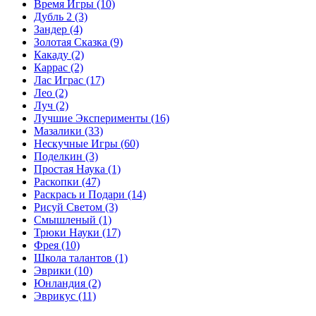
Время Игры
(10)
Дубль 2
(3)
Зандер
(4)
Золотая Сказка
(9)
Какаду
(2)
Каррас
(2)
Лас Играс
(17)
Лео
(2)
Луч
(2)
Лучшие Эксперименты
(16)
Мазалики
(33)
Нескучные Игры
(60)
Поделкин
(3)
Простая Наука
(1)
Раскопки
(47)
Раскрась и Подари
(14)
Рисуй Светом
(3)
Смышленый
(1)
Трюки Науки
(17)
Фрея
(10)
Школа талантов
(1)
Эврики
(10)
Юнландия
(2)
Эврикус
(11)