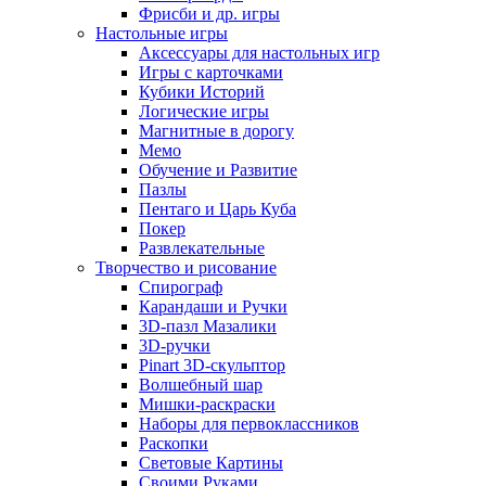
Фрисби и др. игры
Настольные игры
Аксессуары для настольных игр
Игры с карточками
Кубики Историй
Логические игры
Магнитные в дорогу
Мемо
Обучение и Развитие
Пазлы
Пентаго и Царь Куба
Покер
Развлекательные
Творчество и рисование
Спирограф
Карандаши и Ручки
3D-пазл Мазалики
3D-ручки
Pinart 3D-скульптор
Волшебный шар
Мишки-раскраски
Наборы для первоклассников
Раскопки
Световые Картины
Своими Руками