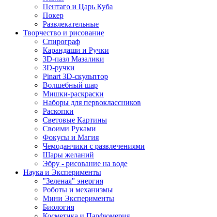
Пентаго и Царь Куба
Покер
Развлекательные
Творчество и рисование
Спирограф
Карандаши и Ручки
3D-пазл Мазалики
3D-ручки
Pinart 3D-скульптор
Волшебный шар
Мишки-раскраски
Наборы для первоклассников
Раскопки
Световые Картины
Своими Руками
Фокусы и Магия
Чемоданчики с развлечениями
Шары желаний
Эбру - рисование на воде
Наука и Эксперименты
"Зеленая" энергия
Роботы и механизмы
Мини Эксперименты
Биология
Косметика и Парфюмерия