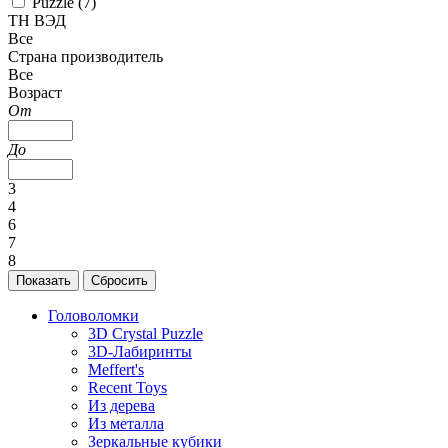
Puzzle (
7
)
ТН ВЭД
Все
Страна производитель
Все
Возраст
От
До
3
4
6
7
8
Головоломки
3D Crystal Puzzle
3D-Лабиринты
Meffert's
Recent Toys
Из дерева
Из металла
Зеркальные кубики