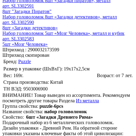
Набор головоломок 8шт «Загадки пиратов», металл
арт. SL3302591
8шт "Загадки Пиратов"
Набор головоломок 8шт «Загадки детективов», металл
арт. SL3302590
8шт «Загадки детективов»
Набор головоломок 5шт «Мозг Человека», металл и кубик
арт. SL3302583
5шт «Мозг Человека»
Штрихкод :
2900032173599
Штрихкод скопирован
Бренд:
Puzzle
Размер в упаковке (ШхВxГ): 19х17х2,5cм
Вес: 169г.
Возраст: от 7 лет.
Страна производства: Китай
ТН ВЭД: 9503006900
ВНИМАНИЕ! Товар выведен из ассортимента. Рекомендуем
посмотреть другие товары Раздела
Из металла
Группа свойства:
puzzle-6pcs
Название свойства:
набор головоломок
Свойство:
6шт «Загадки Древнего Рима»
Подарочный набор из 6 металлических головоломок.
Дизайн упаковки - Древний Рим. На обратной стороне
упаковки указаны ключевые факты об этой цивилизации: