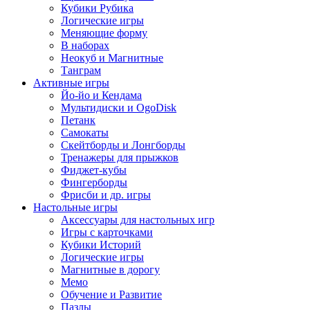
Кубики Рубика
Логические игры
Меняющие форму
В наборах
Неокуб и Магнитные
Танграм
Активные игры
Йо-йо и Кендама
Мультидиски и OgoDisk
Петанк
Самокаты
Скейтборды и Лонгборды
Тренажеры для прыжков
Фиджет-кубы
Фингерборды
Фрисби и др. игры
Настольные игры
Аксессуары для настольных игр
Игры с карточками
Кубики Историй
Логические игры
Магнитные в дорогу
Мемо
Обучение и Развитие
Пазлы