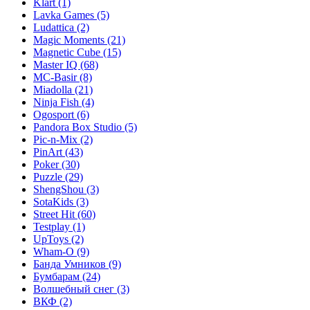
Klart
(1)
Lavka Games
(5)
Ludattica
(2)
Magic Moments
(21)
Magnetic Cube
(15)
Master IQ
(68)
MC-Basir
(8)
Miadolla
(21)
Ninja Fish
(4)
Ogosport
(6)
Pandora Box Studio
(5)
Pic-n-Mix
(2)
PinArt
(43)
Poker
(30)
Puzzle
(29)
ShengShou
(3)
SotaKids
(3)
Street Hit
(60)
Testplay
(1)
UpToys
(2)
Wham-O
(9)
Банда Умников
(9)
Бумбарам
(24)
Волшебный снег
(3)
ВКФ
(2)