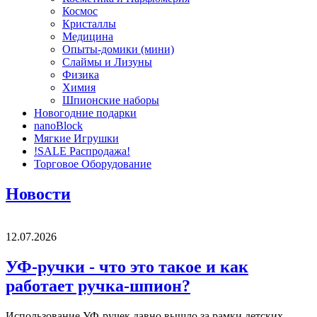
Космос
Кристаллы
Медицина
Опыты-домики (мини)
Слаймы и Лизуны
Физика
Химия
Шпионские наборы
Новогодние подарки
nanoBlock
Мягкие Игрушки
!SALE Распродажа!
Торговое Оборудование
Новости
12.07.2026
УФ-ручки - что это такое и как
работает ручка-шпион?
Использование УФ-ручек давно вышло за рамки детских