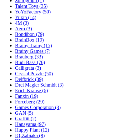
Spirograph
(1)
Talent Toys
(35)
YoYoFactory
(50)
Yuxin
(14)
4M
(3)
Aero
(3)
Bondibon
(79)
BrainBox
(19)
Brainy Trainy
(15)
Brainy Games
(7)
Brauberg
(33)
Budi Basa
(76)
Calligrata
(3)
Crystal Puzzle
(50)
Delfbrick
(39)
Drei Magier Schmidt
(3)
Erich Krause
(6)
Fanxin
(19)
Forceberg
(29)
Games Corporation
(3)
GAN
(5)
Graffiti
(2)
Hanayama
(97)
Happy Plant
(12)
IQ-Zabiaka
(8)