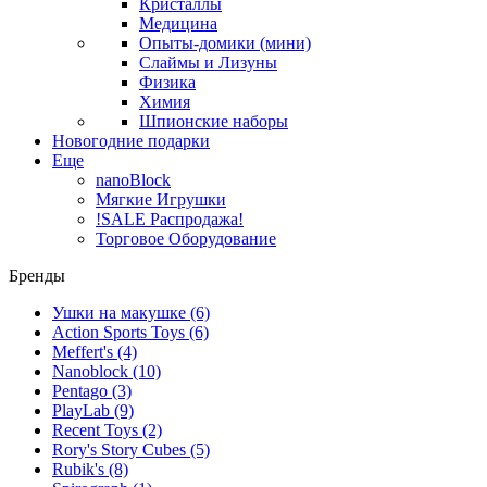
Кристаллы
Медицина
Опыты-домики (мини)
Слаймы и Лизуны
Физика
Химия
Шпионские наборы
Новогодние подарки
Еще
nanoBlock
Мягкие Игрушки
!SALE Распродажа!
Торговое Оборудование
Бренды
Ушки на макушке
(6)
Action Sports Toys
(6)
Meffert's
(4)
Nanoblock
(10)
Pentago
(3)
PlayLab
(9)
Recent Toys
(2)
Rory's Story Cubes
(5)
Rubik's
(8)