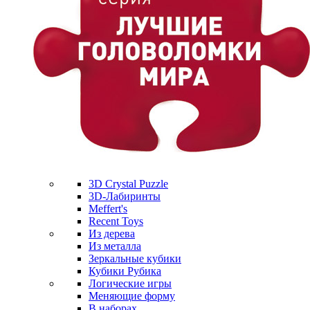
3D Crystal Puzzle
3D-Лабиринты
Meffert's
Recent Toys
Из дерева
Из металла
Зеркальные кубики
Кубики Рубика
Логические игры
Меняющие форму
В наборах