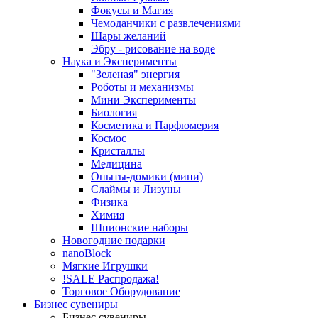
Фокусы и Магия
Чемоданчики с развлечениями
Шары желаний
Эбру - рисование на воде
Наука и Эксперименты
"Зеленая" энергия
Роботы и механизмы
Мини Эксперименты
Биология
Косметика и Парфюмерия
Космос
Кристаллы
Медицина
Опыты-домики (мини)
Слаймы и Лизуны
Физика
Химия
Шпионские наборы
Новогодние подарки
nanoBlock
Мягкие Игрушки
!SALE Распродажа!
Торговое Оборудование
Бизнес сувениры
Бизнес сувениры