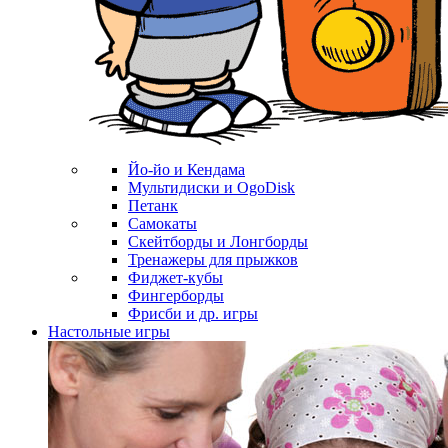
Йо-йо и Кендама
Мультидиски и OgoDisk
Петанк
Самокаты
Скейтборды и Лонгборды
Тренажеры для прыжков
Фиджет-кубы
Фингерборды
Фрисби и др. игры
Настольные игры