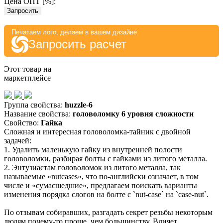
Цена ОПТ [
%
]:
Запросить
Печатаем лого, делаем в вашем дизайне
Запросить расчет
Этот товар на
маркетплейсе
Группа свойства:
huzzle-6
Название свойства:
головоломку 6 уровня сложности
Свойство:
Гайка
Сложная и интересная головоломка-тайник с двойной
задачей:
1. Удалить маленькую гайку из внутренней полости
головоломки, разбирая болты с гайками из литого металла.
2. Энтузиастам головоломок из литого металла, так
называемые «nutcases», что по-английски означает, в том
числе и «сумасшедшие», предлагаем поискать варианты
изменения порядка слогов на болте с `nut-case` на `case-nut`.
По отзывам собиравших, разгадать секрет резьбы некоторым
людям почему-то проще, чем большинству. Влияет