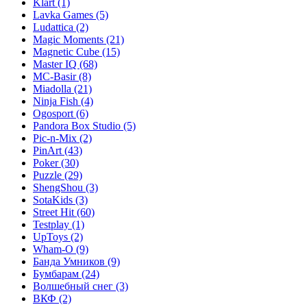
Klart
(1)
Lavka Games
(5)
Ludattica
(2)
Magic Moments
(21)
Magnetic Cube
(15)
Master IQ
(68)
MC-Basir
(8)
Miadolla
(21)
Ninja Fish
(4)
Ogosport
(6)
Pandora Box Studio
(5)
Pic-n-Mix
(2)
PinArt
(43)
Poker
(30)
Puzzle
(29)
ShengShou
(3)
SotaKids
(3)
Street Hit
(60)
Testplay
(1)
UpToys
(2)
Wham-O
(9)
Банда Умников
(9)
Бумбарам
(24)
Волшебный снег
(3)
ВКФ
(2)