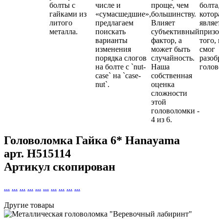
болты с
числе и
проще, чем
болта
гайками из
«сумасшедшие»,
большинству.
котор
литого
предлагаем
Влияет
являе
металла.
поискать
субъективный
призо
варианты
фактор, а
того,
изменения
может быть
смог
порядка слогов
случайность.
разоб
на болте с `nut-
Наша
голов
case` на `case-
собственная
nut`.
оценка
сложности
этой
головоломки -
4 из 6.
Головоломка Гайка 6* Hanayama
арт.
H515114
Артикул скопирован
...
...
...
...
...
...
...
...
...
...
Другие товары