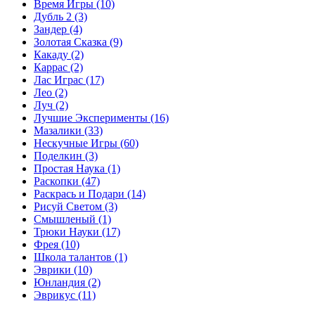
Время Игры
(10)
Дубль 2
(3)
Зандер
(4)
Золотая Сказка
(9)
Какаду
(2)
Каррас
(2)
Лас Играс
(17)
Лео
(2)
Луч
(2)
Лучшие Эксперименты
(16)
Мазалики
(33)
Нескучные Игры
(60)
Поделкин
(3)
Простая Наука
(1)
Раскопки
(47)
Раскрась и Подари
(14)
Рисуй Светом
(3)
Смышленый
(1)
Трюки Науки
(17)
Фрея
(10)
Школа талантов
(1)
Эврики
(10)
Юнландия
(2)
Эврикус
(11)