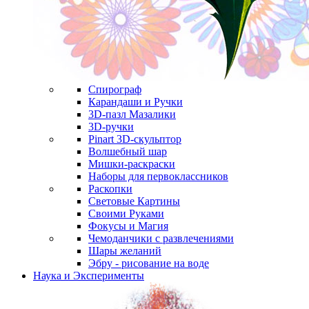
Спирограф
Карандаши и Ручки
3D-пазл Мазалики
3D-ручки
Pinart 3D-скульптор
Волшебный шар
Мишки-раскраски
Наборы для первоклассников
Раскопки
Световые Картины
Своими Руками
Фокусы и Магия
Чемоданчики с развлечениями
Шары желаний
Эбру - рисование на воде
Наука и Эксперименты