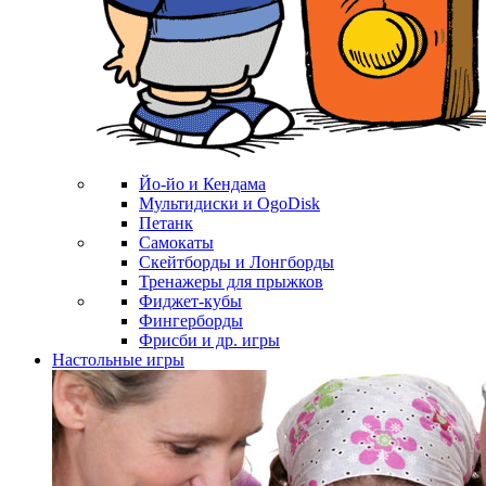
Йо-йо и Кендама
Мультидиски и OgoDisk
Петанк
Самокаты
Скейтборды и Лонгборды
Тренажеры для прыжков
Фиджет-кубы
Фингерборды
Фрисби и др. игры
Настольные игры