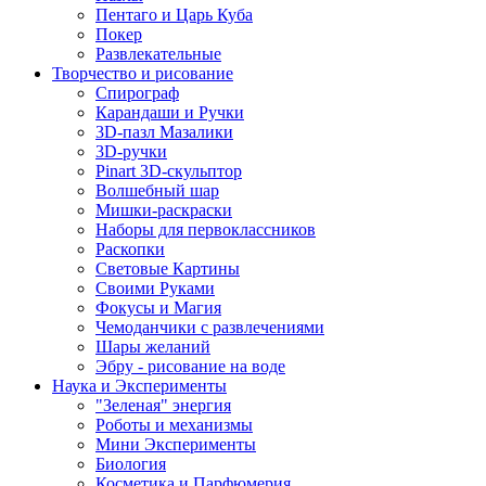
Пентаго и Царь Куба
Покер
Развлекательные
Творчество и рисование
Спирограф
Карандаши и Ручки
3D-пазл Мазалики
3D-ручки
Pinart 3D-скульптор
Волшебный шар
Мишки-раскраски
Наборы для первоклассников
Раскопки
Световые Картины
Своими Руками
Фокусы и Магия
Чемоданчики с развлечениями
Шары желаний
Эбру - рисование на воде
Наука и Эксперименты
"Зеленая" энергия
Роботы и механизмы
Мини Эксперименты
Биология
Косметика и Парфюмерия