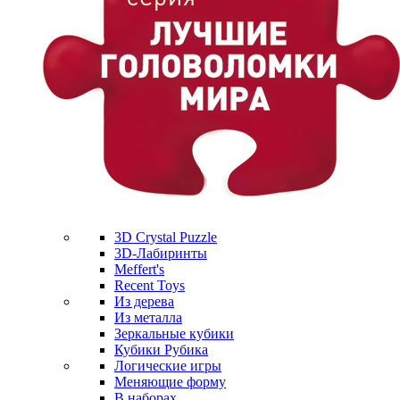
3D Crystal Puzzle
3D-Лабиринты
Meffert's
Recent Toys
Из дерева
Из металла
Зеркальные кубики
Кубики Рубика
Логические игры
Меняющие форму
В наборах