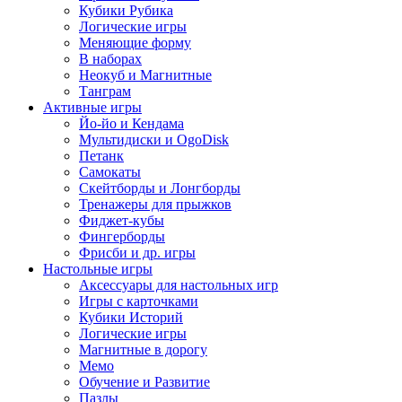
Кубики Рубика
Логические игры
Меняющие форму
В наборах
Неокуб и Магнитные
Танграм
Активные игры
Йо-йо и Кендама
Мультидиски и OgoDisk
Петанк
Самокаты
Скейтборды и Лонгборды
Тренажеры для прыжков
Фиджет-кубы
Фингерборды
Фрисби и др. игры
Настольные игры
Аксессуары для настольных игр
Игры с карточками
Кубики Историй
Логические игры
Магнитные в дорогу
Мемо
Обучение и Развитие
Пазлы