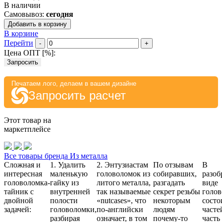
В наличии
Самовывоз:
сегодня
Добавить в корзину
В корзине
Перейти
-
+
Цена ОПТ [
%
]:
Запросить
Печатаем лого, делаем в вашем дизайне
Запросить расчет
Этот товар на
маркетплейсе
Все товары бренда Из металла
Сложная и
1. Удалить
2. Энтузиастам
По отзывам
В
интересная
маленькую
головоломок из
собиравших,
разоб
головоломка-
гайку из
литого металла,
разгадать
виде
тайник с
внутренней
так называемые
секрет резьбы
голов
двойной
полости
«nutcases», что
некоторым
состо
задачей:
головоломки,
по-английски
людям
часте
разбирая
означает, в том
почему-то
часть