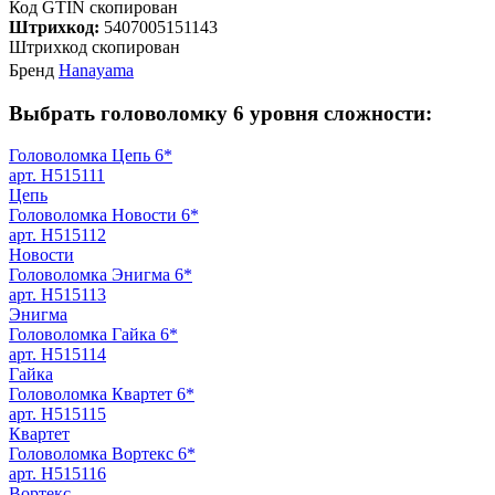
Код GTIN скопирован
Штрихкод:
5407005151143
Штрихкод скопирован
Бренд
Hanayama
Выбрать головоломку 6 уровня сложности:
Головоломка Цепь 6*
арт. H515111
Цепь
Головоломка Новости 6*
арт. H515112
Новости
Головоломка Энигма 6*
арт. H515113
Энигма
Головоломка Гайка 6*
арт. H515114
Гайка
Головоломка Квартет 6*
арт. H515115
Квартет
Головоломка Вортекс 6*
арт. H515116
Вортекс