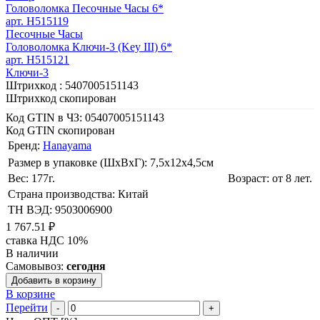
Головоломка Песочные Часы 6*
арт. H515119
Песочные Часы
Головоломка Ключи-3 (Key III) 6*
арт. H515121
Ключи-3
Штрихкод :
5407005151143
Штрихкод скопирован
Код GTIN в ЧЗ:
05407005151143
Код GTIN скопирован
Бренд:
Hanayama
Размер в упаковке (ШхВxГ): 7,5х12х4,5cм
Вес: 177г.
Возраст: от 8 лет.
Страна производства: Китай
ТН ВЭД: 9503006900
1 767.51 ₽
ставка НДС 10%
В наличии
Самовывоз:
сегодня
Добавить в корзину
В корзине
Перейти
-
+