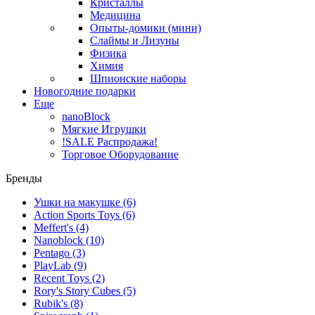
Кристаллы
Медицина
Опыты-домики (мини)
Слаймы и Лизуны
Физика
Химия
Шпионские наборы
Новогодние подарки
Еще
nanoBlock
Мягкие Игрушки
!SALE Распродажа!
Торговое Оборудование
Бренды
Ушки на макушке
(6)
Action Sports Toys
(6)
Meffert's
(4)
Nanoblock
(10)
Pentago
(3)
PlayLab
(9)
Recent Toys
(2)
Rory's Story Cubes
(5)
Rubik's
(8)