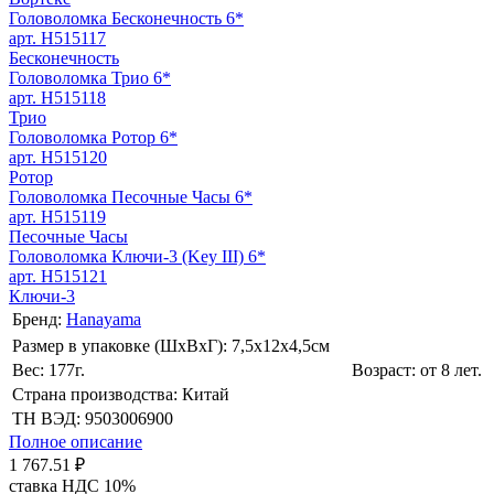
Головоломка Бесконечность 6*
арт. H515117
Бесконечность
Головоломка Трио 6*
арт. H515118
Трио
Головоломка Ротор 6*
арт. H515120
Ротор
Головоломка Песочные Часы 6*
арт. H515119
Песочные Часы
Головоломка Ключи-3 (Key III) 6*
арт. H515121
Ключи-3
Бренд:
Hanayama
Размер в упаковке (ШхВxГ): 7,5х12х4,5cм
Вес: 177г.
Возраст: от 8 лет.
Страна производства: Китай
ТН ВЭД: 9503006900
Полное описание
1 767.51 ₽
ставка НДС 10%