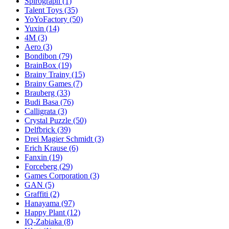
Spirograph
(1)
Talent Toys
(35)
YoYoFactory
(50)
Yuxin
(14)
4M
(3)
Aero
(3)
Bondibon
(79)
BrainBox
(19)
Brainy Trainy
(15)
Brainy Games
(7)
Brauberg
(33)
Budi Basa
(76)
Calligrata
(3)
Crystal Puzzle
(50)
Delfbrick
(39)
Drei Magier Schmidt
(3)
Erich Krause
(6)
Fanxin
(19)
Forceberg
(29)
Games Corporation
(3)
GAN
(5)
Graffiti
(2)
Hanayama
(97)
Happy Plant
(12)
IQ-Zabiaka
(8)