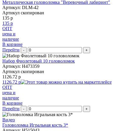
Металлическая головоломка "Веревочный лабиринт"
Артикул: DLM-42
Артикул скопирован
135 р
135 р
ОПТ
цена и
наличие
В корзине
Перейти
-
+
Набор Фиолетовый 10 головоломок
Артикул: H473359
Артикул скопирован
1126.72 р
1126.72 р
ОПТ
цена и
наличие
В корзине
Перейти
-
+
Видео
Головоломка Игральная кость 3*
Артикул: H515043