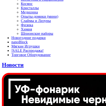
Космос
Кристаллы
Медицина
Опыты-домики (мини)
Слаймы и Лизуны
Физика
Химия
Шпионские наборы
Новогодние подарки
nanoBlock
Мягкие Игрушки
!SALE Распродажа!
Торговое Оборудование
Новости