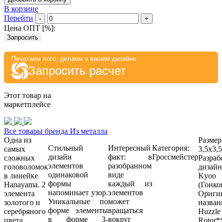
В корзине
Перейти
-
+
Цена ОПТ [
%
]:
Запросить
Печатаем лого, делаем в вашем дизайне
Запросить расчет
Этот товар на
маркетплейсе
Все товары бренда Из металла
Одна из
Размер
Стильный
Интересный
Категория:
самых
3,5х3,
дизайн
факт: в
Гроссмейстер
сложных
Разраб
элементов
разобранном
головоломок
дизай
одинаковой
виде
в линейке
Kyoo
формы
каждый из
Hanayama. 2
(Гонко
напоминает узор.
элементов
элемента
Ориги
Уникальные по
может
золотого и
назван
форме элементы
вращаться
серебряного
Huzzl
в форме 3-
вокруг
цвета.
Rotor*