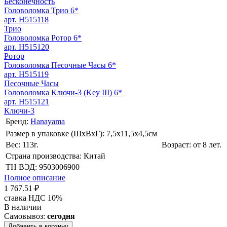
Бесконечность
Головоломка Трио 6*
арт. H515118
Трио
Головоломка Ротор 6*
арт. H515120
Ротор
Головоломка Песочные Часы 6*
арт. H515119
Песочные Часы
Головоломка Ключи-3 (Key III) 6*
арт. H515121
Ключи-3
Бренд:
Hanayama
Размер в упаковке (ШхВxГ): 7,5х11,5х4,5cм
Вес: 113г.
Возраст: от 8 лет.
Страна производства: Китай
ТН ВЭД: 9503006900
Полное описание
1 767.51 ₽
ставка НДС 10%
В наличии
Самовывоз:
сегодня
Добавить в корзину