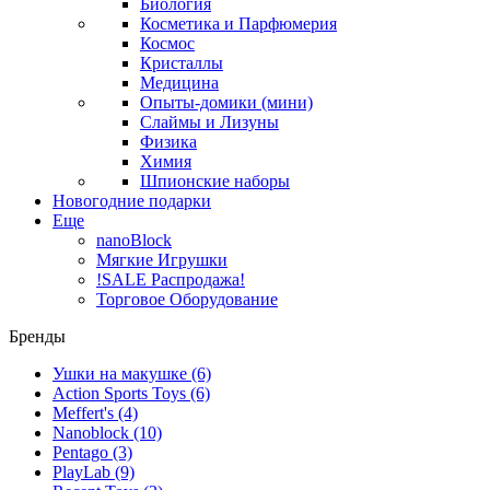
Биология
Косметика и Парфюмерия
Космос
Кристаллы
Медицина
Опыты-домики (мини)
Слаймы и Лизуны
Физика
Химия
Шпионские наборы
Новогодние подарки
Еще
nanoBlock
Мягкие Игрушки
!SALE Распродажа!
Торговое Оборудование
Бренды
Ушки на макушке
(6)
Action Sports Toys
(6)
Meffert's
(4)
Nanoblock
(10)
Pentago
(3)
PlayLab
(9)