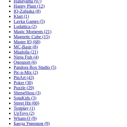
Hanayama
(97)
Happy Plant
(12)
IQ-Zabiaka
(8)
Klart
(1)
Lavka Games
(5)
Ludattica
(2)
Magic Moments
(21)
Magnetic Cube
(15)
Master IQ
(68)
MC-Basir
(8)
Miadolla
(21)
Ninja Fish
(4)
Ogosport
(6)
Pandora Box Studio
(5)
Pic-n-Mix
(2)
PinArt
(43)
Poker
(30)
Puzzle
(29)
ShengShou
(3)
SotaKids
(3)
Street Hit
(60)
Testplay
(1)
UpToys
(2)
Wham-O
(9)
Банда Умников
(9)