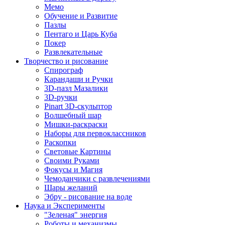
Мемо
Обучение и Развитие
Пазлы
Пентаго и Царь Куба
Покер
Развлекательные
Творчество и рисование
Спирограф
Карандаши и Ручки
3D-пазл Мазалики
3D-ручки
Pinart 3D-скульптор
Волшебный шар
Мишки-раскраски
Наборы для первоклассников
Раскопки
Световые Картины
Своими Руками
Фокусы и Магия
Чемоданчики с развлечениями
Шары желаний
Эбру - рисование на воде
Наука и Эксперименты
"Зеленая" энергия
Роботы и механизмы