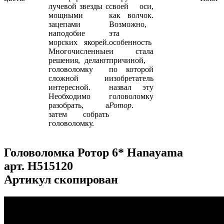
лучевой звезды с
своей оси,
мощными
как волчок.
зацепами
Возможно,
наподобие
эта
морских якорей.
особенность
Многочисленные
и стала
решения, делают
причиной,
головоломку
по которой
сложной и
изобретатель
интересной.
назвал эту
Необходимо
головоломку
разобрать, а
Ротор
.
затем собрать
головоломку.
Головоломка Ротор 6* Hanayama
арт.
H515120
Артикул скопирован
...
...
...
...
...
...
...
...
...