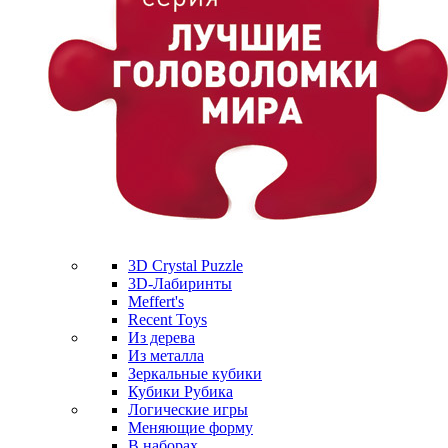
3D Crystal Puzzle
3D-Лабиринты
Meffert's
Recent Toys
Из дерева
Из металла
Зеркальные кубики
Кубики Рубика
Логические игры
Меняющие форму
В наборах