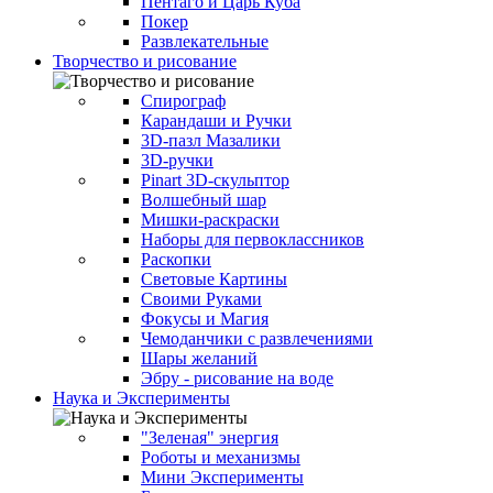
Пентаго и Царь Куба
Покер
Развлекательные
Творчество и рисование
Спирограф
Карандаши и Ручки
3D-пазл Мазалики
3D-ручки
Pinart 3D-скульптор
Волшебный шар
Мишки-раскраски
Наборы для первоклассников
Раскопки
Световые Картины
Своими Руками
Фокусы и Магия
Чемоданчики с развлечениями
Шары желаний
Эбру - рисование на воде
Наука и Эксперименты
"Зеленая" энергия
Роботы и механизмы
Мини Эксперименты