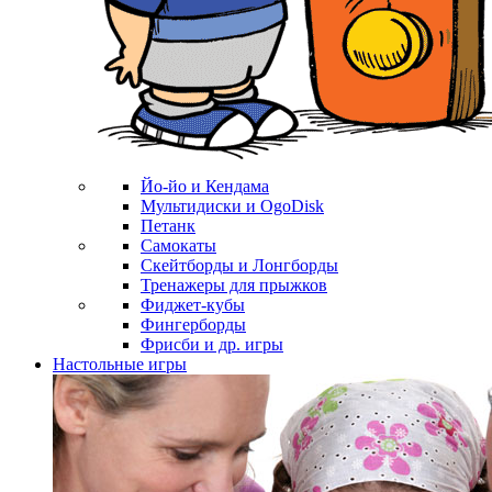
Йо-йо и Кендама
Мультидиски и OgoDisk
Петанк
Самокаты
Скейтборды и Лонгборды
Тренажеры для прыжков
Фиджет-кубы
Фингерборды
Фрисби и др. игры
Настольные игры