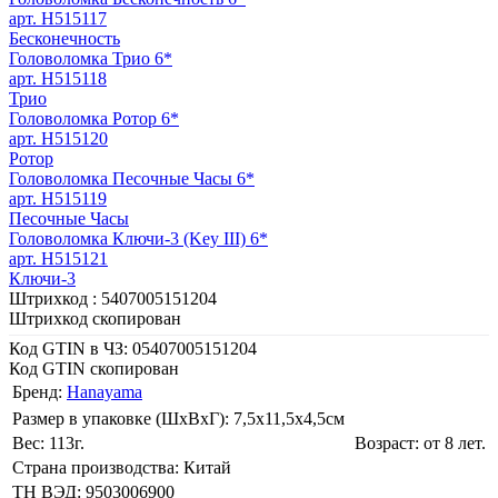
арт. H515117
Бесконечность
Головоломка Трио 6*
арт. H515118
Трио
Головоломка Ротор 6*
арт. H515120
Ротор
Головоломка Песочные Часы 6*
арт. H515119
Песочные Часы
Головоломка Ключи-3 (Key III) 6*
арт. H515121
Ключи-3
Штрихкод :
5407005151204
Штрихкод скопирован
Код GTIN в ЧЗ:
05407005151204
Код GTIN скопирован
Бренд:
Hanayama
Размер в упаковке (ШхВxГ): 7,5х11,5х4,5cм
Вес: 113г.
Возраст: от 8 лет.
Страна производства: Китай
ТН ВЭД: 9503006900