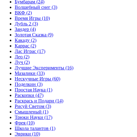
Бумбарам
(24)
Волшебный снег
(3)
ВКФ
(2)
Время Игры
(10)
Дубль 2
(3)
Зандер
(4)
Золотая Сказка
(9)
Какаду
(2)
Каррас
(2)
Лас Играс
(17)
Лео
(2)
Луч
(2)
Лучшие Эксперименты
(16)
Мазалики
(33)
Нескучные Игры
(60)
Поделкин
(3)
Простая Наука
(1)
Раскопки
(47)
Раскрась и Подари
(14)
Рисуй Светом
(3)
Смышленый
(1)
Трюки Науки
(17)
Фрея
(10)
Школа талантов
(1)
Эврики
(10)