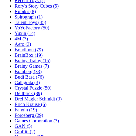
Recent Toys
(2)
Rory's Story Cubes
(5)
Rubik's
(8)
Spirograph
(1)
Talent Toys
(35)
YoYoFactory
(50)
Yuxin
(14)
4M
(3)
Aero
(3)
Bondibon
(79)
BrainBox
(19)
Brainy Trainy
(15)
Brainy Games
(7)
Brauberg
(33)
Budi Basa
(76)
Calligrata
(3)
Crystal Puzzle
(50)
Delfbrick
(39)
Drei Magier Schmidt
(3)
Erich Krause
(6)
Fanxin
(19)
Forceberg
(29)
Games Corporation
(3)
GAN
(5)
Graffiti
(2)