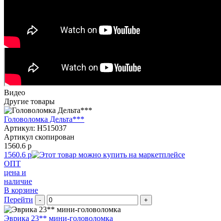
Видео
Другие товары
Головоломка Дельта***
Артикул: H515037
Артикул скопирован
1560.6 р
1560.6 р
ОПТ
цена и
наличие
В корзине
Перейти
-
+
Эврика 23** мини-головоломка