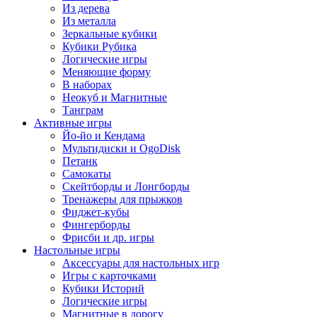
Из дерева
Из металла
Зеркальные кубики
Кубики Рубика
Логические игры
Меняющие форму
В наборах
Неокуб и Магнитные
Танграм
Активные игры
Йо-йо и Кендама
Мультидиски и OgoDisk
Петанк
Самокаты
Скейтборды и Лонгборды
Тренажеры для прыжков
Фиджет-кубы
Фингерборды
Фрисби и др. игры
Настольные игры
Аксессуары для настольных игр
Игры с карточками
Кубики Историй
Логические игры
Магнитные в дорогу