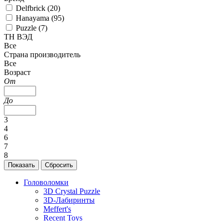
Delfbrick (
20
)
Hanayama (
95
)
Puzzle (
7
)
ТН ВЭД
Все
Страна производитель
Все
Возраст
От
До
3
4
6
7
8
Головоломки
3D Crystal Puzzle
3D-Лабиринты
Meffert's
Recent Toys