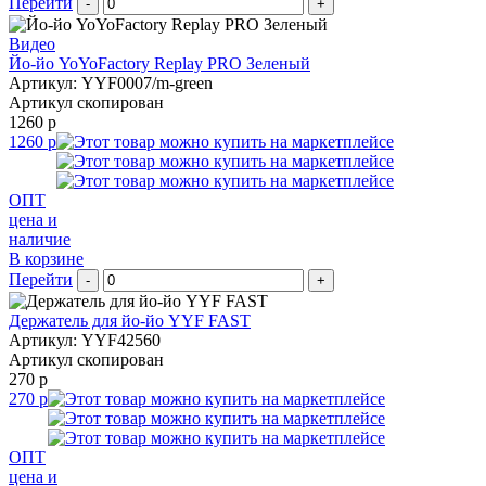
Перейти
-
+
Видео
Йо-йо YoYoFactory Replay PRO Зеленый
Артикул: YYF0007/m-green
Артикул скопирован
1260 р
1260 р
ОПТ
цена и
наличие
В корзине
Перейти
-
+
Держатель для йо-йо YYF FAST
Артикул: YYF42560
Артикул скопирован
270 р
270 р
ОПТ
цена и