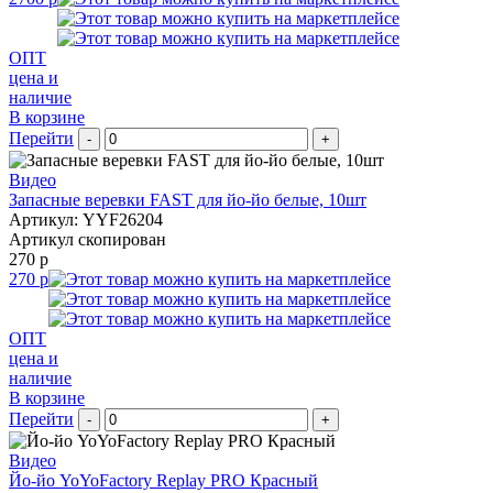
ОПТ
цена и
наличие
В корзине
Перейти
-
+
Видео
Запасные веревки FAST для йо-йо белые, 10шт
Артикул: YYF26204
Артикул скопирован
270 р
270 р
ОПТ
цена и
наличие
В корзине
Перейти
-
+
Видео
Йо-йо YoYoFactory Replay PRO Красный