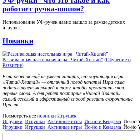
УФ-ручки - что это такое и как
работает ручка-шпион?
Использование УФ-ручек давно вышло за рамки детских
игрушек.
Новинки
Развивающая настольная игра "Читай-Хватай"
(
Обучение и
Развитие
)
Если ребёнок ещё не умеет читать, то обучающая игра
«Читай-Хватай» — отличный повод начать! Игра сама
подталкивает малышей к тому, чтобы прочитать свои
первые слова. А для ребят постарше «Читай-Хватай» —
самый весёлый и эффективный способ развить скорочтение.
При эт...
Посмотреть все
новинки Игрушек
Игрушки
Игрушки
Активные игры
Йо-йо и Кендама
Йо-йо 
Игрушки
Игрушки
Активные игры
Йо-йо и Кендама
Йо-йо 