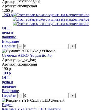
Артикул: YYF0007/red
Артикул скопирован
1260 р
1260 р
ОПТ
цена и
наличие
В корзине
Перейти
-
+
Сумочка AERO-Yo для йо-йо
Артикул: yo_yo_bag
Артикул скопирован
190 р
190 р
ОПТ
цена и
наличие
В корзине
Перейти
-
+
Видео
Кендама YYF Catchy LED Желтый