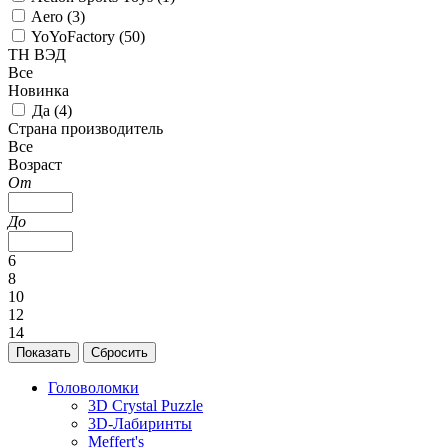
Aero (
3
)
YoYoFactory (
50
)
ТН ВЭД
Все
Новинка
Да (
4
)
Страна производитель
Все
Возраст
От
До
6
8
10
12
14
Головоломки
3D Crystal Puzzle
3D-Лабиринты
Meffert's