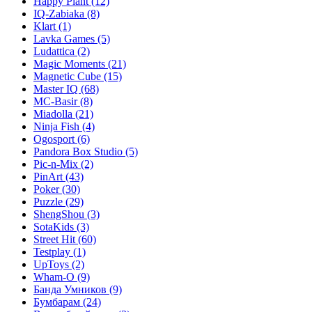
Happy Plant
(12)
IQ-Zabiaka
(8)
Klart
(1)
Lavka Games
(5)
Ludattica
(2)
Magic Moments
(21)
Magnetic Cube
(15)
Master IQ
(68)
MC-Basir
(8)
Miadolla
(21)
Ninja Fish
(4)
Ogosport
(6)
Pandora Box Studio
(5)
Pic-n-Mix
(2)
PinArt
(43)
Poker
(30)
Puzzle
(29)
ShengShou
(3)
SotaKids
(3)
Street Hit
(60)
Testplay
(1)
UpToys
(2)
Wham-O
(9)
Банда Умников
(9)
Бумбарам
(24)