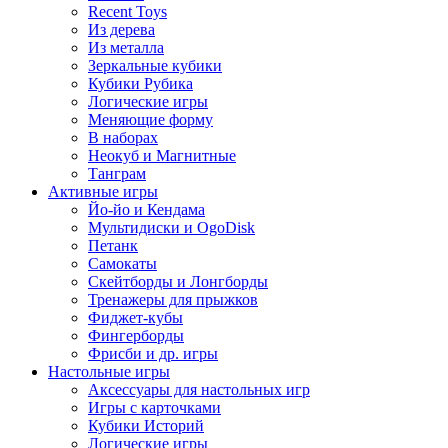
Recent Toys
Из дерева
Из металла
Зеркальные кубики
Кубики Рубика
Логические игры
Меняющие форму
В наборах
Неокуб и Магнитные
Танграм
Активные игры
Йо-йо и Кендама
Мультидиски и OgoDisk
Петанк
Самокаты
Скейтборды и Лонгборды
Тренажеры для прыжков
Фиджет-кубы
Фингерборды
Фрисби и др. игры
Настольные игры
Аксессуары для настольных игр
Игры с карточками
Кубики Историй
Логические игры