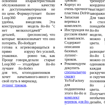
трюков!
освоении и
характеристикам
тренируе
Корпус из
обслуживании
и качеству
координ
очень прочного
и доступным
материалов не
выглядит
пластика
Delrin
по цене. Форма
уступает более
завораж
Запасная
Loop360
дорогим
Для так
веревка в
удобна, в
моделям. Эта
в сти
комплекте.
конструкции
модель йо-йо "с
понадоб
Инструкция на
нет мелких
отдачей"
йо-йо 
русском языке
деталей,
(респонсом), что
модел
в комплекте.
которые можно
означает что оно
можно р
Содержит
потерять. Йо-йо
будет
цвета. 
описания
готова к игре
возвращаться в
из
базовых
прямо из
руку без усилий,
разноцве
лупинг-
упаковки.
ровно так, как
йо-йо L
трюков.
Проще говоря,
делали старые
можно со
Рекомендуем
Loop360 — это
добрые йо-йо
одинаков
докупить
лучшее йо-йо
без
каждая
специальную
для тех, кто
подшипников
раскручи
смазку
хочет начать
много-много лет
и скручив
YoYoFactory
свой путь в мир
назад.
половин
для
лупинг трюков
.
йо др
подшипника
цвета.
этого йо-йо и
Получает
комплект
необычн
веревок для йо-
дизайн, 