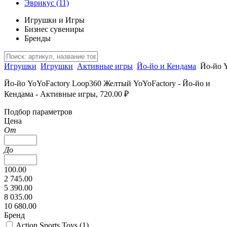
Эврикус
(11)
Игрушки и Игры
Бизнес сувениры
Бренды
Игрушки
Игрушки
Активные игры
Йо-йо и Кендама
Йо-йо 
Йо-йо YoYoFactory Loop360 Желтый YoYoFactory - Йо-йо и
Кендама - Активные игры, 720.00 ₽
Подбор параметров
Цена
От
До
100.00
2 745.00
5 390.00
8 035.00
10 680.00
Бренд
Action Sports Toys (
1
)