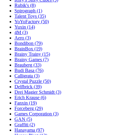
Rubik's
(8)
Spirograph
(1)
Talent Toys
(35)
YoYoFactory
(50)
Yuxin
(14)
4M
(3)
Aero
(3)
Bondibon
(79)
BrainBox
(19)
Brainy Trainy
(15)
Brainy Games
(7)
Brauberg
(33)
Budi Basa
(76)
Calligrata
(3)
Crystal Puzzle
(50)
Delfbrick
(39)
Drei Magier Schmidt
(3)
Erich Krause
(6)
Fanxin
(19)
Forceberg
(29)
Games Corporation
(3)
GAN
(5)
Graffiti
(2)
Hanayama
(97)