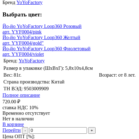
Бренд
YoYoFactory
Выбрать цвет:
Йо-йо YoYoFactory Loop360 Розовый
арт. YYF0004/pink
Йо-йо YoYoFactory Loop360 Желтый
арт. YYF0004/gold"
Йо-йо YoYoFactory Loop360 Фиолетовый
арт. YYF0004/violet
Бренд:
YoYoFactory
Размер в упаковке (ШхВxГ): 5,8х10х4,8cм
Вес: 81г.
Возраст: от 8 лет.
Страна производства: Китай
ТН ВЭД: 9503009909
Полное описание
720.00 ₽
ставка НДС 10%
Временно отсутствует
Нет в наличии
В корзине
Перейти
-
+
Цена ОПТ [
%
]: