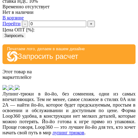
ставка НДС 10%
Временно отсутствует
Нет в наличии
В корзине
Перейти
-
+
Цена ОПТ [
%
]:
Запросить
Печатаем лого, делаем в вашем дизайне
Запросить расчет
Этот товар на
маркетплейсе
Лупинг-трюки в йо-йо, без сомнения, одни из самых
впечатляющих. Тем не менее, самое сложное в стилях 0A или
2A — найти йо-йо, которое будет предсказуемым, простым в
освоении и обслуживании и доступным по цене. Форма
Loop360 удобна, в конструкции нет мелких деталей, которые
можно потерять. Йо-йо готова к игре прямо из упаковки.
Проще говоря, Loop360 — это лучшее йо-йо для тех, кто хочет
начать свой путь в мир
лупинг трюков
.