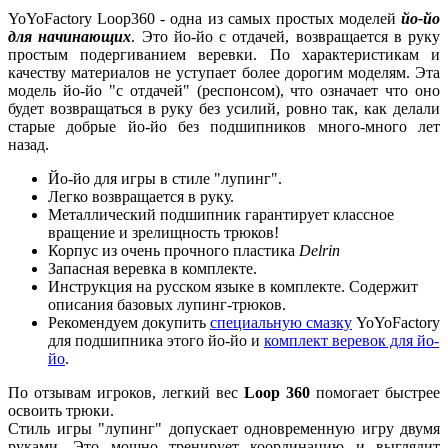
YoYoFactory Loop360 - одна из самых простых моделей
йо
-йо
для начинающих
. Это йо-йо с отдачей, возвращается в руку
простым подергиванием веревки. По характеристикам и
качеству материалов не уступает более дорогим моделям. Эта
модель йо-йо "с отдачей" (респонсом), что означает что оно
будет возвращаться в руку без усилий, ровно так, как делали
старые добрые йо-йо без подшипников много-много лет
назад.
Йо-йо для игры в стиле "лупинг".
Легко возвращается в руку.
Металлический подшипник гарантирует классное
вращение и зрелищность трюков!
Корпус из очень прочного пластика
Delrin
Запасная веревка в комплекте.
Инструкция на русском языке в комплекте. Содержит
описания базовых лупинг-трюков.
Рекомендуем докупить
специальную
смазку
YoYoFactory
для подшипника этого йо-йо и
комплект веревок для йо-
йо
.
По отзывам игроков, легкий вес
Loop 360
помогает быстрее
освоить трюки.
Стиль игры "лупинг" допускает одновременную игру двумя
руками. Это мощно тренирует координацию и выглядит