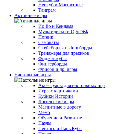
Неокуб и Магнитные
Танграм
Активные игры
Йо-йо и Кендама
Мультидиски и OgoDisk
Петанк
Самокаты
Скейтборды и Лонгборды
Тренажеры для прыжков
Фиджет-кубы
Фингерборды
Фрисби и др. игры
Настольные игры
Аксессуары для настольных игр
Игры с карточками
Кубики Историй
Логические игры
Магнитные в дорогу
Мемо
Обучение и Развитие
Пазлы
Пентаго и Царь Куба
Покер