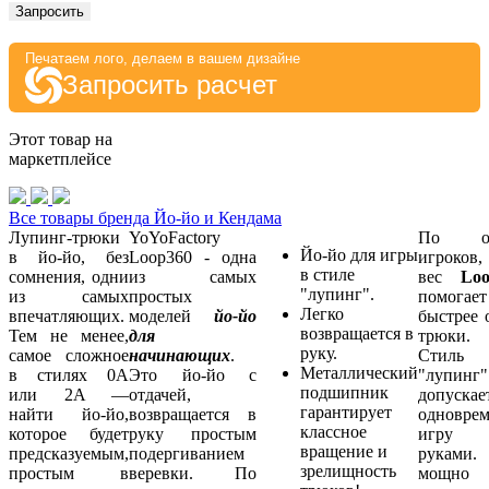
Запросить
Печатаем лого, делаем в вашем дизайне
Запросить расчет
Этот товар на
маркетплейсе
Все товары бренда Йо-йо и Кендама
Лупинг-трюки
YoYoFactory
По от
Йо-йо для игры
в йо-йо, без
Loop360 - одна
игроков,
в стиле
сомнения, одни
из самых
вес
Lo
"лупинг".
из самых
простых
помогает
Легко
впечатляющих.
моделей
йо
-йо
быстрее 
возвращается в
Тем не менее,
для
трюки.
руку.
самое сложное
начинающих
.
Стиль
Металлический
в стилях 0A
Это йо-йо с
"лупинг"
подшипник
или 2A —
отдачей,
допускае
гарантирует
найти йо-йо,
возвращается в
одновре
классное
которое будет
руку простым
игру 
вращение и
предсказуемым,
подергиванием
руками
зрелищность
простым в
веревки. По
мощно