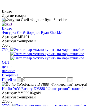
Видео
Другие товары
Видео
Фигурка Скейтбордист Ryan Sheckler
Артикул: MB101
Артикул скопирован
750 р
750 р
ОПТ
цена и
наличие
В корзине
Перейти
-
+
Йо-йо YoYoFactory DV888 "Фингерспин" золотой
Артикул: YYF0010/gold
Артикул скопирован
2700 р
2700 р