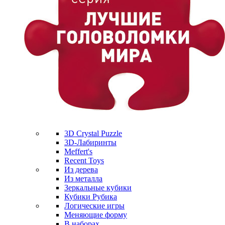
3D Crystal Puzzle
3D-Лабиринты
Meffert's
Recent Toys
Из дерева
Из металла
Зеркальные кубики
Кубики Рубика
Логические игры
Меняющие форму
В наборах