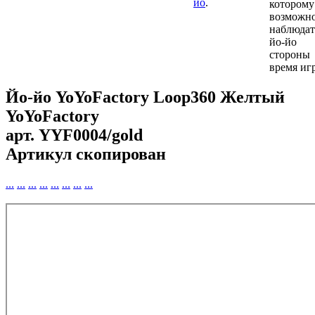
йо
.
котор
возможно
наблюда
йо-йо 
сторо
время иг
Йо-йо YoYoFactory Loop360 Желтый
YoYoFactory
арт.
YYF0004/gold
Артикул скопирован
...
...
...
...
...
...
...
...