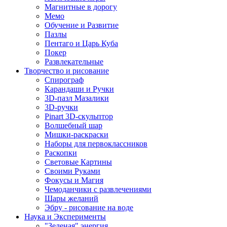
Магнитные в дорогу
Мемо
Обучение и Развитие
Пазлы
Пентаго и Царь Куба
Покер
Развлекательные
Творчество и рисование
Спирограф
Карандаши и Ручки
3D-пазл Мазалики
3D-ручки
Pinart 3D-скульптор
Волшебный шар
Мишки-раскраски
Наборы для первоклассников
Раскопки
Световые Картины
Своими Руками
Фокусы и Магия
Чемоданчики с развлечениями
Шары желаний
Эбру - рисование на воде
Наука и Эксперименты
"Зеленая" энергия