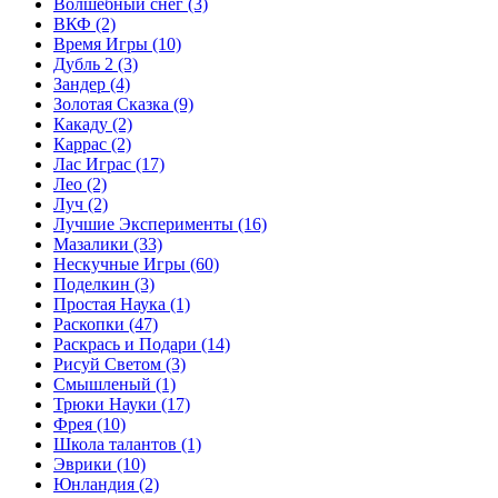
Волшебный снег
(3)
ВКФ
(2)
Время Игры
(10)
Дубль 2
(3)
Зандер
(4)
Золотая Сказка
(9)
Какаду
(2)
Каррас
(2)
Лас Играс
(17)
Лео
(2)
Луч
(2)
Лучшие Эксперименты
(16)
Мазалики
(33)
Нескучные Игры
(60)
Поделкин
(3)
Простая Наука
(1)
Раскопки
(47)
Раскрась и Подари
(14)
Рисуй Светом
(3)
Смышленый
(1)
Трюки Науки
(17)
Фрея
(10)
Школа талантов
(1)
Эврики
(10)
Юнландия
(2)