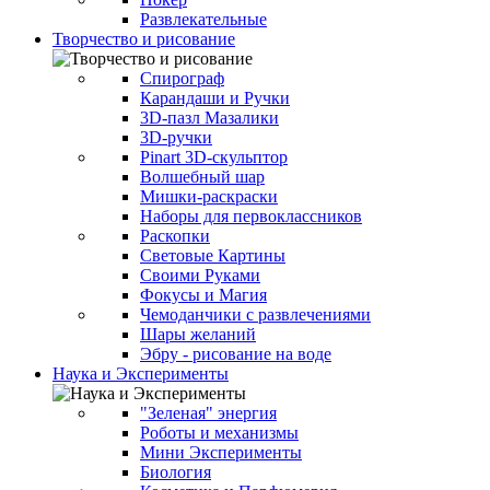
Развлекательные
Творчество и рисование
Спирограф
Карандаши и Ручки
3D-пазл Мазалики
3D-ручки
Pinart 3D-скульптор
Волшебный шар
Мишки-раскраски
Наборы для первоклассников
Раскопки
Световые Картины
Своими Руками
Фокусы и Магия
Чемоданчики с развлечениями
Шары желаний
Эбру - рисование на воде
Наука и Эксперименты
"Зеленая" энергия
Роботы и механизмы
Мини Эксперименты
Биология