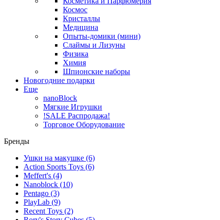
Косметика и Парфюмерия
Космос
Кристаллы
Медицина
Опыты-домики (мини)
Слаймы и Лизуны
Физика
Химия
Шпионские наборы
Новогодние подарки
Еще
nanoBlock
Мягкие Игрушки
!SALE Распродажа!
Торговое Оборудование
Бренды
Ушки на макушке
(6)
Action Sports Toys
(6)
Meffert's
(4)
Nanoblock
(10)
Pentago
(3)
PlayLab
(9)
Recent Toys
(2)
Rory's Story Cubes
(5)