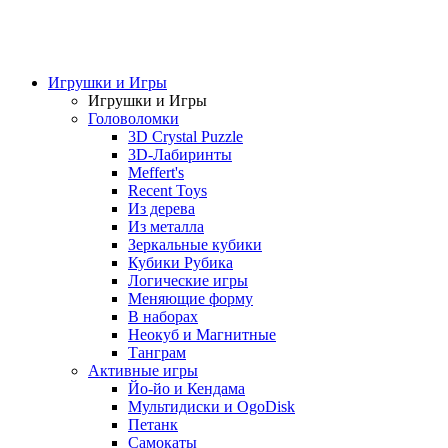
Игрушки и Игры
Игрушки и Игры
Головоломки
3D Crystal Puzzle
3D-Лабиринты
Meffert's
Recent Toys
Из дерева
Из металла
Зеркальные кубики
Кубики Рубика
Логические игры
Меняющие форму
В наборах
Неокуб и Магнитные
Танграм
Активные игры
Йо-йо и Кендама
Мультидиски и OgoDisk
Петанк
Самокаты