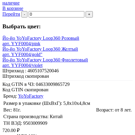
наличие
В корзине
Перейти
-
+
Выбрать цвет:
Йо-йо YoYoFactory Loop360 Розовый
арт. YYF0004/pink
Йо-йо YoYoFactory Loop360 Желтый
арт. YYF0004/gold"
Йо-йо YoYoFactory Loop360 Фиолетовый
арт. YYF0004/violet
Штрихкод :
4605107520046
Штрихкод скопирован
Код GTIN в ЧЗ:
04633009865729
Код GTIN скопирован
Бренд:
YoYoFactory
Размер в упаковке (ШхВxГ): 5,8х10х4,8cм
Вес: 81г.
Возраст: от 8 лет.
Страна производства: Китай
ТН ВЭД: 9503009909
720.00 ₽