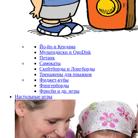
Йо-йо и Кендама
Мультидиски и OgoDisk
Петанк
Самокаты
Скейтборды и Лонгборды
Тренажеры для прыжков
Фиджет-кубы
Фингерборды
Фрисби и др. игры
Настольные игры