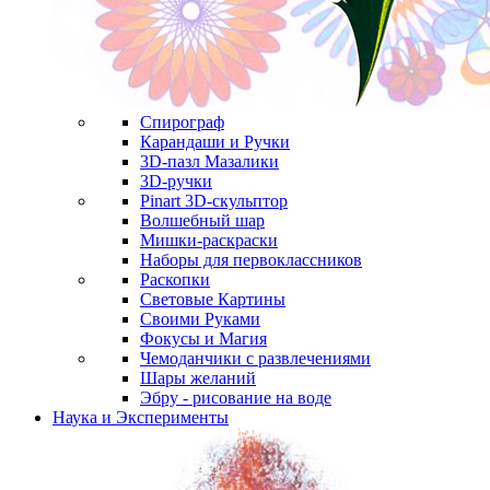
Спирограф
Карандаши и Ручки
3D-пазл Мазалики
3D-ручки
Pinart 3D-скульптор
Волшебный шар
Мишки-раскраски
Наборы для первоклассников
Раскопки
Световые Картины
Своими Руками
Фокусы и Магия
Чемоданчики с развлечениями
Шары желаний
Эбру - рисование на воде
Наука и Эксперименты