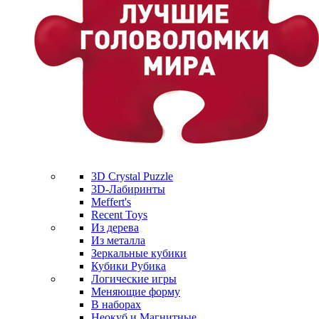
3D Crystal Puzzle
3D-Лабиринты
Meffert's
Recent Toys
Из дерева
Из металла
Зеркальные кубики
Кубики Рубика
Логические игры
Меняющие форму
В наборах
Неокуб и Магнитные