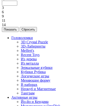
3
6
9
11
14
Головоломки
3D Crystal Puzzle
3D-Лабиринты
Meffert's
Recent Toys
Из дерева
Из металла
Зеркальные кубики
Кубики Рубика
Логические игры
Меняющие форму
В наборах
Неокуб и Магнитные
Танграм
Активные игры
Йо-йо и Кендама
Мультидиски и OgoDisk