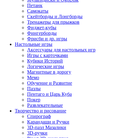
Петанк
Самокаты
Скейтборды и Лонгборды
Тренажеры для прыжков
Фиджет-кубы
Фингерборды
Фрисби и др. игры
Настольные игры
Аксессуары для настольных игр
Игры с карточками
Кубики Историй
Логические игры
Магнитные в дорогу
Мемо
Обучение и Развитие
Пазлы
Пентаго и Царь Куба
Покер
Развлекательные
Творчество и рисование
Спирограф
Карандаши и Ручки
3D-пазл Мазалики
3D-ручки