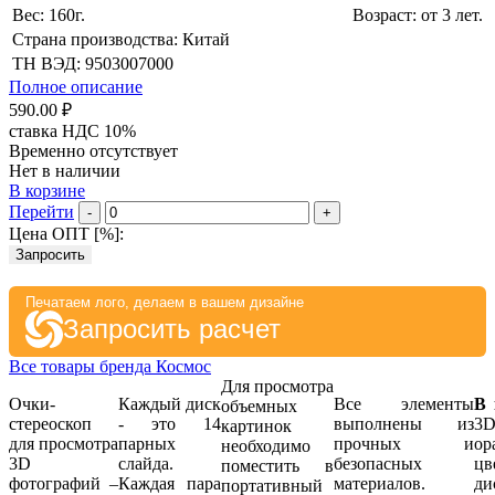
Вес: 160г.
Возраст: от 3 лет.
Страна производства: Китай
ТН ВЭД: 9503007000
Полное описание
590.00 ₽
ставка НДС 10%
Временно отсутствует
Нет в наличии
В корзине
Перейти
-
+
Цена ОПТ [
%
]:
Запросить
Печатаем лого, делаем в вашем дизайне
Запросить расчет
Все товары бренда Космос
Для просмотра
Очки-
Каждый диск
Все элементы
В 
объемных
стереоскоп
- это 14
выполнены из
3
картинок
для просмотра
парных
прочных и
ор
необходимо
3D
слайда.
безопасных
ц
поместить в
фотографий –
Каждая пара
материалов.
д
портативный