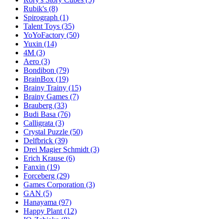
Rubik's
(8)
Spirograph
(1)
Talent Toys
(35)
YoYoFactory
(50)
Yuxin
(14)
4M
(3)
Aero
(3)
Bondibon
(79)
BrainBox
(19)
Brainy Trainy
(15)
Brainy Games
(7)
Brauberg
(33)
Budi Basa
(76)
Calligrata
(3)
Crystal Puzzle
(50)
Delfbrick
(39)
Drei Magier Schmidt
(3)
Erich Krause
(6)
Fanxin
(19)
Forceberg
(29)
Games Corporation
(3)
GAN
(5)
Hanayama
(97)
Happy Plant
(12)