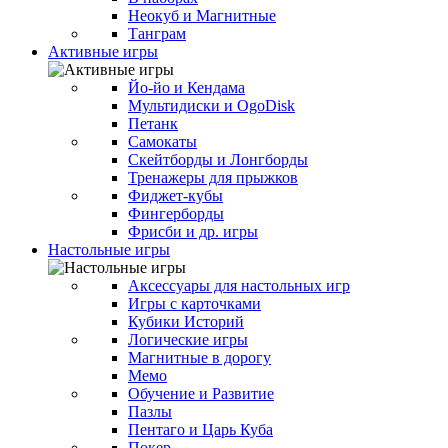
Неокуб и Магнитные
Танграм
Активные игры
Йо-йо и Кендама
Мультидиски и OgoDisk
Петанк
Самокаты
Скейтборды и Лонгборды
Тренажеры для прыжков
Фиджет-кубы
Фингерборды
Фрисби и др. игры
Настольные игры
Аксессуары для настольных игр
Игры с карточками
Кубики Историй
Логические игры
Магнитные в дорогу
Мемо
Обучение и Развитие
Пазлы
Пентаго и Царь Куба
Покер