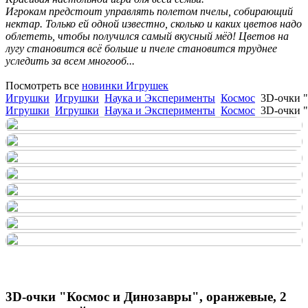
Игрокам предстоит управлять полетом пчелы, собирающий
нектар. Только ей одной известно, сколько и каких цветов надо
облететь, чтобы получился самый вкусный мёд! Цветов на
лугу становится всё больше и пчеле становится труднее
уследить за всем многооб...
Посмотреть все
новинки Игрушек
Игрушки
Игрушки
Наука и Эксперименты
Космос
3D-очки "
Игрушки
Игрушки
Наука и Эксперименты
Космос
3D-очки "
3D-очки "Космос и Динозавры", оранжевые, 2