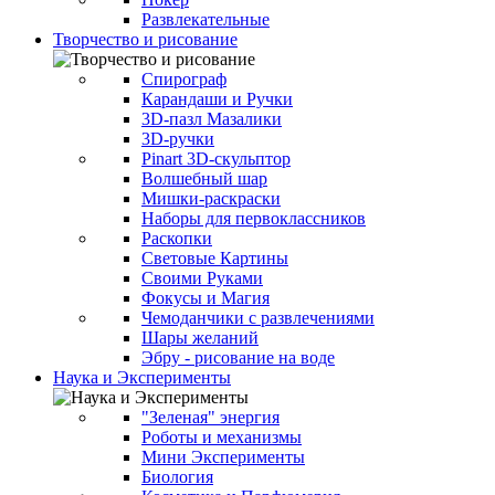
Развлекательные
Творчество и рисование
Спирограф
Карандаши и Ручки
3D-пазл Мазалики
3D-ручки
Pinart 3D-скульптор
Волшебный шар
Мишки-раскраски
Наборы для первоклассников
Раскопки
Световые Картины
Своими Руками
Фокусы и Магия
Чемоданчики с развлечениями
Шары желаний
Эбру - рисование на воде
Наука и Эксперименты
"Зеленая" энергия
Роботы и механизмы
Мини Эксперименты
Биология