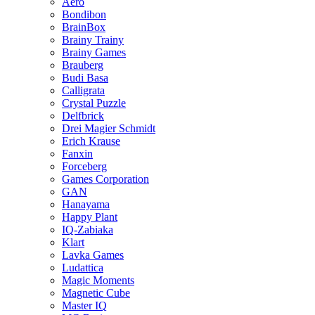
Aero
Bondibon
BrainBox
Brainy Trainy
Brainy Games
Brauberg
Budi Basa
Calligrata
Crystal Puzzle
Delfbrick
Drei Magier Schmidt
Erich Krause
Fanxin
Forceberg
Games Corporation
GAN
Hanayama
Happy Plant
IQ-Zabiaka
Klart
Lavka Games
Ludattica
Magic Moments
Magnetic Cube
Master IQ