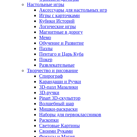
Настольные игры
Аксессуары для настольных игр
Игры с карточками
Кубики Историй
Логические игры
Магнитные в дорогу
Мемо
Обучение и Развитие
Пазлы
Пентаго и Царь Куба
Покер
Развлекательные
Творчество и рисование
Спирограф
Карандаши и Ручки
3D-пазл Мазалики
3D-ручки
Pinart 3D-скульптор
Волшебный шар
Мишки-раскраски
Наборы для первоклассников
Раскопки
Световые Картины
Своими Руками
Фокусы и Магия