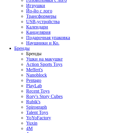
Головоломки с лого
Игрушки
Йо-йо с лого
Трансформеры
USB-устройства
Календари
Канцелярия
Подарочная упаковка
Наушники и Ко.
Бренды
Бренды
Ушки на макушке
Action Sports Toys
Meffert's
Nanoblock
Pentago
PlayLab
Recent Toys
Rory's Story Cubes
Rubik's
Spirograph
Talent Toys
YoYoFactory
Yuxin
4M