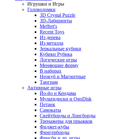
Игрушки и Игры
Головоломки
3D Crystal Puzzle
3D-Лабиринты
Meffert's
Recent Toys
Из дерева
Из металла
Зеркальные кубики
Кубики Рубика
Логические игры
Меняющие форму
В наборах
Неокуб и Магнитные
Танграм
Активные игры
Йо-йо и Кендама
Мультидиски и OgoDisk
Петанк
Самокаты
Скейтборды и Лонгборды
Тренажеры для прыжков
Фиджет-кубы
Фингерборды
Фрисби и др. игры