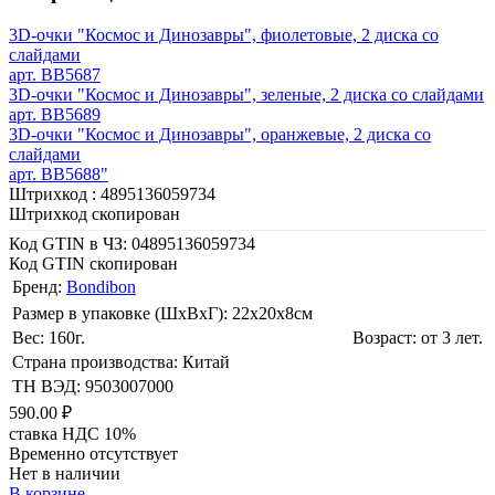
3D-очки "Космос и Динозавры", фиолетовые, 2 диска со
слайдами
арт. BB5687
3D-очки "Космос и Динозавры", зеленые, 2 диска со слайдами
арт. BB5689
3D-очки "Космос и Динозавры", оранжевые, 2 диска со
слайдами
арт. BB5688"
Штрихкод :
4895136059734
Штрихкод скопирован
Код GTIN в ЧЗ:
04895136059734
Код GTIN скопирован
Бренд:
Bondibon
Размер в упаковке (ШхВxГ): 22х20х8cм
Вес: 160г.
Возраст: от 3 лет.
Страна производства: Китай
ТН ВЭД: 9503007000
590.00 ₽
ставка НДС 10%
Временно отсутствует
Нет в наличии
В корзине