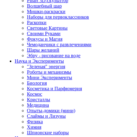
Pinart 3D-скульптор
Волшебный шар
Мишки-раскраски
Наборы для первоклассников
Раскопки
Световые Картины
Своими Руками
Фокусы и Магия
Чемоданчики с развлечениями
Шары желаний
Эбру - рисование на воде
Наука и Эксперименты
"Зеленая" энергия
Роботы и механизмы
Мини Эксперименты
Биология
Косметика и Парфюмерия
Космос
Кристаллы
Медицина
Опыты-домики (мини)
Слаймы и Лизуны
Физика
Химия
Шпионские наборы