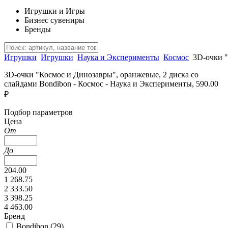
Игрушки и Игры
Бизнес сувениры
Бренды
Игрушки
Игрушки
Наука и Эксперименты
Космос
3D-очки "
3D-очки "Космос и Динозавры", оранжевые, 2 диска со
слайдами Bondibon - Космос - Наука и Эксперименты, 590.00
₽
Подбор параметров
Цена
От
До
204.00
1 268.75
2 333.50
3 398.25
4 463.00
Бренд
Bondibon (
29
)