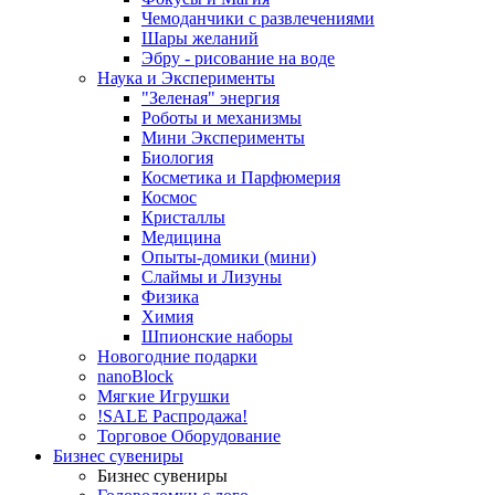
Чемоданчики с развлечениями
Шары желаний
Эбру - рисование на воде
Наука и Эксперименты
"Зеленая" энергия
Роботы и механизмы
Мини Эксперименты
Биология
Косметика и Парфюмерия
Космос
Кристаллы
Медицина
Опыты-домики (мини)
Слаймы и Лизуны
Физика
Химия
Шпионские наборы
Новогодние подарки
nanoBlock
Мягкие Игрушки
!SALE Распродажа!
Торговое Оборудование
Бизнес сувениры
Бизнес сувениры