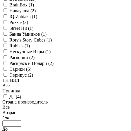
BrainBox (
1
)
Hanayama (
2
)
IQ-Zabiaka (
1
)
Puzzle (
3
)
Street Hit (
1
)
Банда Умников (
1
)
Rory's Story Cubes (
1
)
Rubik's (
1
)
Нескучные Игры (
1
)
Раскопки (
2
)
Раскрась и Подари (
2
)
Эврики (
6
)
Эврикус (
2
)
ТН ВЭД
Все
Новинка
Да (
4
)
Страна производитель
Все
Возраст
От
До