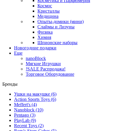
Косметика и Парфюмерия
Космос
Кристаллы
Медицина
Опыты-домики (мини)
Слаймы и Лизуны
Физика
Химия
Шпионские наборы
Новогодние подарки
Еще
nanoBlock
Мягкие Игрушки
!SALE Распродажа!
Торговое Оборудование
Бренды
Ушки на макушке
(6)
Action Sports Toys
(6)
Meffert's
(4)
Nanoblock
(10)
Pentago
(3)
PlayLab
(9)
Recent Toys
(2)
Rory's Story Cubes
(5)