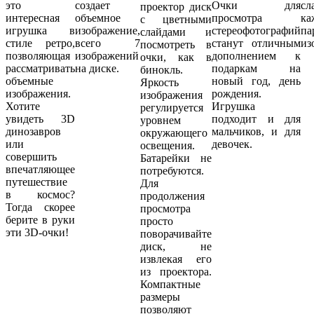
это
создает
Очки для
сл
проектор диск
интересная
объемное
просмотра
к
с цветными
игрушка в
изображение,
стереофотографий
па
слайдами и
стиле ретро,
всего 7
станут отличным
из
посмотреть в
позволяющая
изображений
дополнением к
очки, как в
рассматривать
на диске.
подаркам на
бинокль.
объемные
новый год, день
Яркость
изображения.
рождения.
изображения
Хотите
Игрушка
регулируется
увидеть 3D
подходит и для
уровнем
динозавров
мальчиков, и для
окружающего
или
девочек.
освещения.
совершить
Батарейки не
впечатляющее
потребуются.
путешествие
Для
в космос?
продолжения
Тогда скорее
просмотра
берите в руки
просто
эти 3D-очки!
поворачивайте
диск, не
извлекая его
из проектора.
Компактные
размеры
позволяют