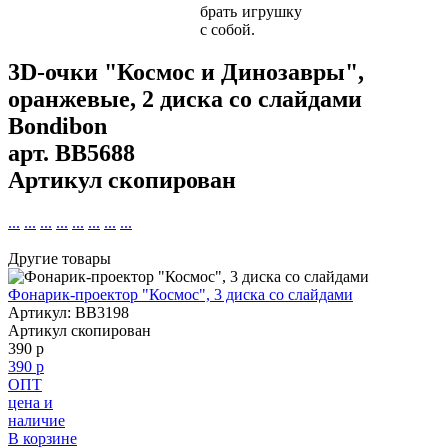
брать игрушку
с собой.
3D-очки "Космос и Динозавры",
оранжевые, 2 диска со слайдами
Bondibon
арт.
BB5688
Артикул скопирован
...
...
...
...
...
...
...
...
Другие товары
Фонарик-проектор "Космос", 3 диска со слайдами
Артикул: BB3198
Артикул скопирован
390 р
390 р
ОПТ
цена и
наличие
В корзине