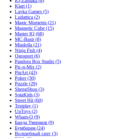
IQ-Zabiaka
(8)
Klart
(1)
Lavka Games
(5)
Ludattica
(2)
Magic Moments
(21)
Magnetic Cube
(15)
Master IQ
(68)
MC-Basir
(8)
Miadolla
(21)
Ninja Fish
(4)
Ogosport
(6)
Pandora Box Studio
(5)
Pic-n-Mix
(2)
PinArt
(43)
Poker
(30)
Puzzle
(29)
ShengShou
(3)
SotaKids
(3)
Street Hit
(60)
Testplay
(1)
UpToys
(2)
Wham-O
(9)
Банда Умников
(9)
Бумбарам
(24)
Волшебный снег
(3)