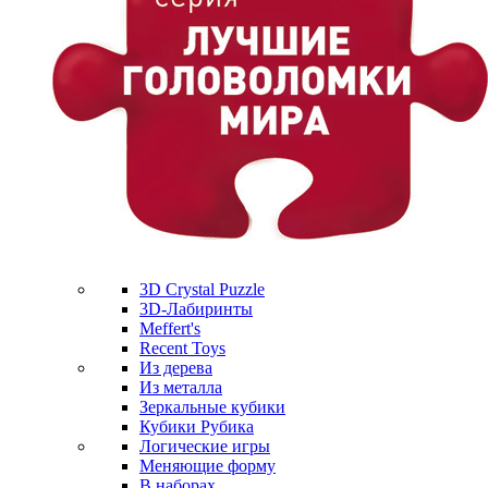
3D Crystal Puzzle
3D-Лабиринты
Meffert's
Recent Toys
Из дерева
Из металла
Зеркальные кубики
Кубики Рубика
Логические игры
Меняющие форму
В наборах