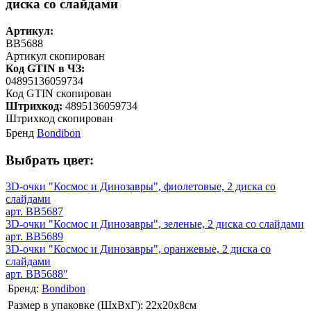
диска со слайдами
Артикул:
BB5688
Артикул скопирован
Код GTIN в ЧЗ:
04895136059734
Код GTIN скопирован
Штрихкод:
4895136059734
Штрихкод скопирован
Бренд
Bondibon
Выбрать цвет:
3D-очки "Космос и Динозавры", фиолетовые, 2 диска со
слайдами
арт. BB5687
3D-очки "Космос и Динозавры", зеленые, 2 диска со слайдами
арт. BB5689
3D-очки "Космос и Динозавры", оранжевые, 2 диска со
слайдами
арт. BB5688"
Бренд:
Bondibon
Размер в упаковке (ШхВxГ): 22х20х8cм