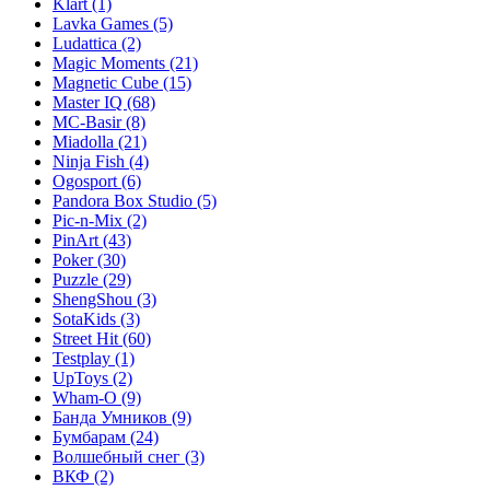
Klart
(1)
Lavka Games
(5)
Ludattica
(2)
Magic Moments
(21)
Magnetic Cube
(15)
Master IQ
(68)
MC-Basir
(8)
Miadolla
(21)
Ninja Fish
(4)
Ogosport
(6)
Pandora Box Studio
(5)
Pic-n-Mix
(2)
PinArt
(43)
Poker
(30)
Puzzle
(29)
ShengShou
(3)
SotaKids
(3)
Street Hit
(60)
Testplay
(1)
UpToys
(2)
Wham-O
(9)
Банда Умников
(9)
Бумбарам
(24)
Волшебный снег
(3)
ВКФ
(2)