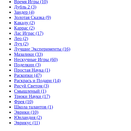
Время Игры
(10)
Дубль 2
(3)
Зандер
(4)
Золотая Сказка
(9)
Какаду
(2)
Каррас
(2)
Лас Играс
(17)
Лео
(2)
Луч
(2)
Лучшие Эксперименты
(16)
Мазалики
(33)
Нескучные Игры
(60)
Поделкин
(3)
Простая Наука
(1)
Раскопки
(47)
Раскрась и Подари
(14)
Рисуй Светом
(3)
Смышленый
(1)
Трюки Науки
(17)
Фрея
(10)
Школа талантов
(1)
Эврики
(10)
Юнландия
(2)
Эврикус
(11)