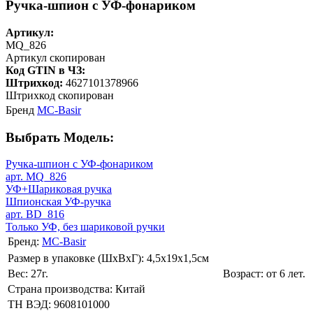
Ручка-шпион c УФ-фонариком
Артикул:
MQ_826
Артикул скопирован
Код GTIN в ЧЗ:
Штрихкод:
4627101378966
Штрихкод скопирован
Бренд
MC-Basir
Выбрать Модель:
Ручка-шпион c УФ-фонариком
арт. MQ_826
УФ+Шариковая ручка
Шпионская УФ-ручка
арт. BD_816
Только УФ, без шариковой ручки
Бренд:
MC-Basir
Размер в упаковке (ШхВxГ): 4,5х19х1,5cм
Вес: 27г.
Возраст: от 6 лет.
Страна производства: Китай
ТН ВЭД: 9608101000