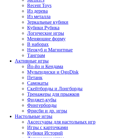
Recent Toys
Из дерева
Из металла
Зеркальные кубики
Кубики Рубика
Логические игры
Меняющие форму
В наборах
Неокуб и Магнитные
Танграм
Активные игры
Йо-йо и Кендама
Мультидиски и OgoDisk
Петанк
Самокаты
Скейтборды и Лонгборды
Тренажеры для прыжков
Фиджет-кубы
Фингерборды
Фрисби и др. игры
Настольные игры
Аксессуары для настольных игр
Игры с карточками
Кубики Историй