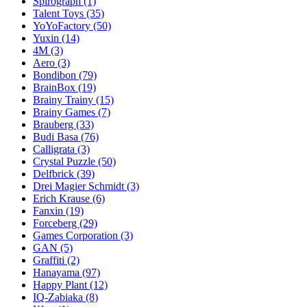
Spirograph
(1)
Talent Toys
(35)
YoYoFactory
(50)
Yuxin
(14)
4M
(3)
Aero
(3)
Bondibon
(79)
BrainBox
(19)
Brainy Trainy
(15)
Brainy Games
(7)
Brauberg
(33)
Budi Basa
(76)
Calligrata
(3)
Crystal Puzzle
(50)
Delfbrick
(39)
Drei Magier Schmidt
(3)
Erich Krause
(6)
Fanxin
(19)
Forceberg
(29)
Games Corporation
(3)
GAN
(5)
Graffiti
(2)
Hanayama
(97)
Happy Plant
(12)
IQ-Zabiaka
(8)