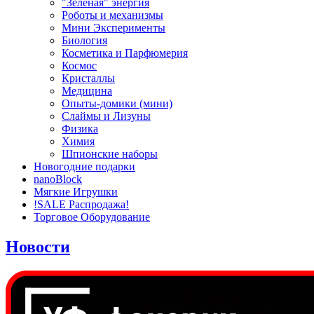
"Зеленая" энергия
Роботы и механизмы
Мини Эксперименты
Биология
Косметика и Парфюмерия
Космос
Кристаллы
Медицина
Опыты-домики (мини)
Слаймы и Лизуны
Физика
Химия
Шпионские наборы
Новогодние подарки
nanoBlock
Мягкие Игрушки
!SALE Распродажа!
Торговое Оборудование
Новости