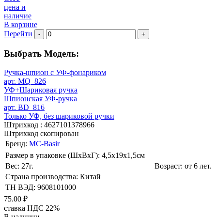
цена и
наличие
В корзине
Перейти
-
+
Выбрать Модель:
Ручка-шпион c УФ-фонариком
арт. MQ_826
УФ+Шариковая ручка
Шпионская УФ-ручка
арт. BD_816
Только УФ, без шариковой ручки
Штрихкод :
4627101378966
Штрихкод скопирован
Бренд:
MC-Basir
Размер в упаковке (ШхВxГ): 4,5х19х1,5cм
Вес: 27г.
Возраст: от 6 лет.
Страна производства: Китай
ТН ВЭД: 9608101000
75.00 ₽
ставка НДС 22%
В наличии