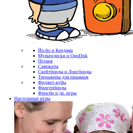
Йо-йо и Кендама
Мультидиски и OgoDisk
Петанк
Самокаты
Скейтборды и Лонгборды
Тренажеры для прыжков
Фиджет-кубы
Фингерборды
Фрисби и др. игры
Настольные игры