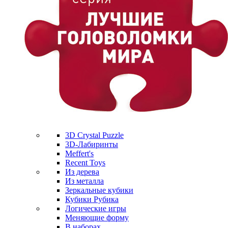
3D Crystal Puzzle
3D-Лабиринты
Meffert's
Recent Toys
Из дерева
Из металла
Зеркальные кубики
Кубики Рубика
Логические игры
Меняющие форму
В наборах