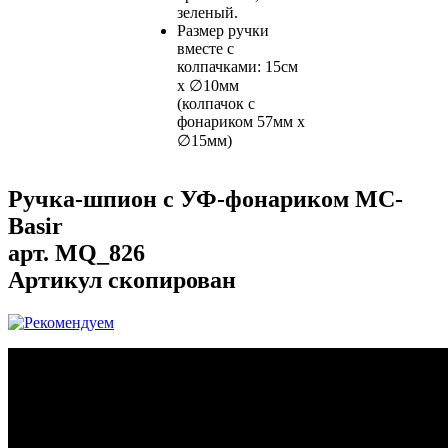
зеленый.
Размер ручки
вместе с
колпачками: 15см
х ∅10мм
(колпачок с
фонариком 57мм х
∅15мм)
Ручка-шпион c УФ-фонариком MC-
Basir
арт.
MQ_826
Артикул скопирован
...
...
...
...
...
...
...
...
...