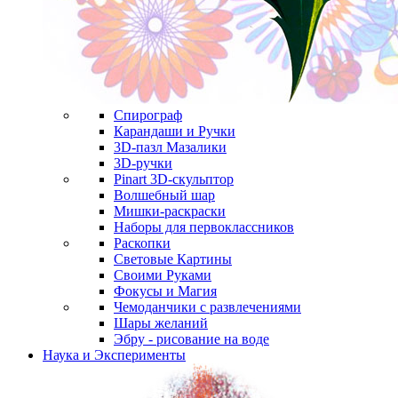
Спирограф
Карандаши и Ручки
3D-пазл Мазалики
3D-ручки
Pinart 3D-скульптор
Волшебный шар
Мишки-раскраски
Наборы для первоклассников
Раскопки
Световые Картины
Своими Руками
Фокусы и Магия
Чемоданчики с развлечениями
Шары желаний
Эбру - рисование на воде
Наука и Эксперименты