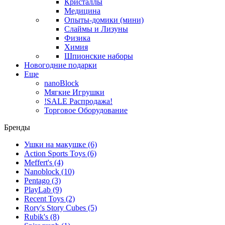
Кристаллы
Медицина
Опыты-домики (мини)
Слаймы и Лизуны
Физика
Химия
Шпионские наборы
Новогодние подарки
Еще
nanoBlock
Мягкие Игрушки
!SALE Распродажа!
Торговое Оборудование
Бренды
Ушки на макушке
(6)
Action Sports Toys
(6)
Meffert's
(4)
Nanoblock
(10)
Pentago
(3)
PlayLab
(9)
Recent Toys
(2)
Rory's Story Cubes
(5)
Rubik's
(8)