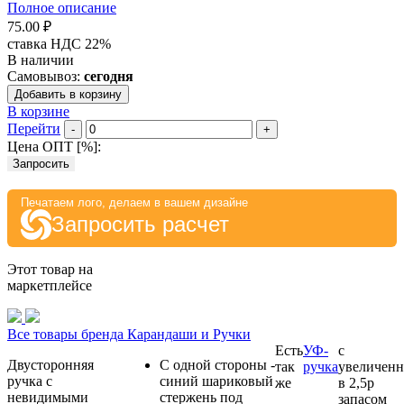
Полное описание
75.00 ₽
ставка НДС 22%
В наличии
Самовывоз:
сегодня
Добавить в корзину
В корзине
Перейти
-
+
Цена ОПТ [
%
]:
Запросить
Печатаем лого, делаем в вашем дизайне
Запросить расчет
Этот товар на
маркетплейсе
Все товары бренда Карандаши и Ручки
Есть
УФ-
с
Двусторонняя
С одной стороны -
так
ручка
увеличен
ручка с
синий шариковый
же
в 2,5р
невидимыми
стержень под
запасом