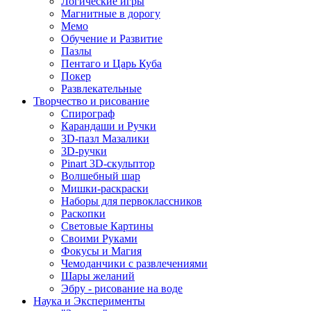
Логические игры
Магнитные в дорогу
Мемо
Обучение и Развитие
Пазлы
Пентаго и Царь Куба
Покер
Развлекательные
Творчество и рисование
Спирограф
Карандаши и Ручки
3D-пазл Мазалики
3D-ручки
Pinart 3D-скульптор
Волшебный шар
Мишки-раскраски
Наборы для первоклассников
Раскопки
Световые Картины
Своими Руками
Фокусы и Магия
Чемоданчики с развлечениями
Шары желаний
Эбру - рисование на воде
Наука и Эксперименты