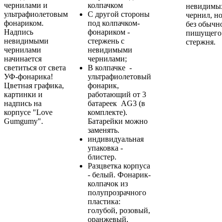
чернилами и
колпачком
невидимы
ультрафиолетовым
С другой стороны
чернил, н
фонариком.
под колпачком-
без обычн
Надпись
фонариком -
пишущего
невидимыми
стержень с
стержня.
чернилами
невидимыми
начинается
чернилами;
светиться от света
В колпачке -
УФ-фонарика!
ультрафиолетовый
Цветная графика,
фонарик,
картинки и
работающий от 3
надпись на
батареек AG3 (в
корпусе "Love
комплекте).
Gumgumy".
Батарейки можно
заменять.
индивидуальная
упаковка -
блистер.
Разцветка корпуса
- белый. Фонарик-
колпачок из
полупрозрачного
пластика:
голубой, розовый,
оранжевый,