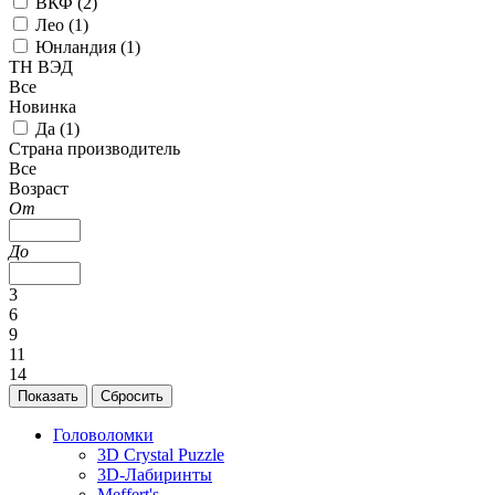
ВКФ (
2
)
Лео (
1
)
Юнландия (
1
)
ТН ВЭД
Все
Новинка
Да (
1
)
Страна производитель
Все
Возраст
От
До
3
6
9
11
14
Головоломки
3D Crystal Puzzle
3D-Лабиринты
Meffert's