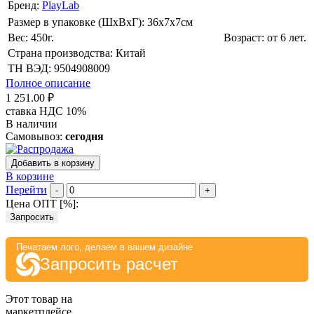
Бренд:
PlayLab
Размер в упаковке (ШхВxГ): 36х7х7cм
Вес: 450г.
Возраст: от 6 лет.
Страна производства: Китай
ТН ВЭД: 9504908009
Полное описание
1 251.00 ₽
ставка НДС 10%
В наличии
Самовывоз:
сегодня
Добавить в корзину
В корзине
Перейти
-
+
Цена ОПТ [
%
]:
Запросить
Печатаем лого, делаем в вашем дизайне
Запросить расчет
Этот товар на
маркетплейсе