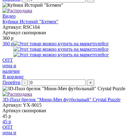
Видео
Кубики Историй "Бэтмен"
Артикул: RSC104
Артикул скопирован
360 р
360 р
ОПТ
цена и
наличие
В корзине
Перейти
-
+
3D-Пазл брелок "Мини-Мяч футбольный" Crystal Puzzle
Артикул: YX-9015
Артикул скопирован
45 р
45 р
ОПТ
цена и