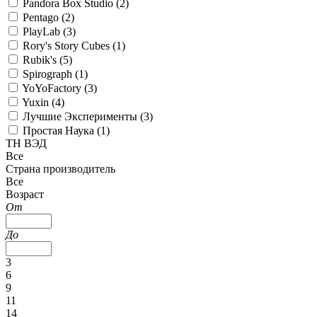
Pandora Box Studio (
2
)
Pentago (
2
)
PlayLab (
3
)
Rory's Story Cubes (
1
)
Rubik's (
5
)
Spirograph (
1
)
YoYoFactory (
3
)
Yuxin (
4
)
Лучшие Эксперименты (
3
)
Простая Наука (
1
)
ТН ВЭД
Все
Страна производитель
Все
Возраст
От
До
3
6
9
11
14