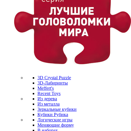
3D Crystal Puzzle
3D-Лабиринты
Meffert's
Recent Toys
Из дерева
Из металла
Зеркальные кубики
Кубики Рубика
Логические игры
Меняющие форму
В наборах