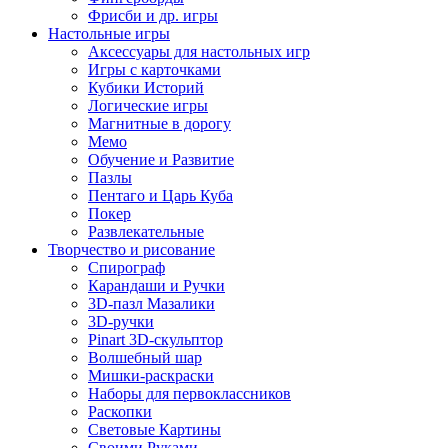
Фрисби и др. игры
Настольные игры
Аксессуары для настольных игр
Игры с карточками
Кубики Историй
Логические игры
Магнитные в дорогу
Мемо
Обучение и Развитие
Пазлы
Пентаго и Царь Куба
Покер
Развлекательные
Творчество и рисование
Спирограф
Карандаши и Ручки
3D-пазл Мазалики
3D-ручки
Pinart 3D-скульптор
Волшебный шар
Мишки-раскраски
Наборы для первоклассников
Раскопки
Световые Картины
Своими Руками