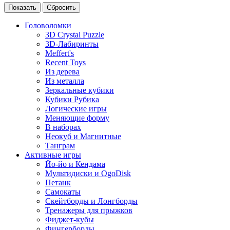
Головоломки
3D Crystal Puzzle
3D-Лабиринты
Meffert's
Recent Toys
Из дерева
Из металла
Зеркальные кубики
Кубики Рубика
Логические игры
Меняющие форму
В наборах
Неокуб и Магнитные
Танграм
Активные игры
Йо-йо и Кендама
Мультидиски и OgoDisk
Петанк
Самокаты
Скейтборды и Лонгборды
Тренажеры для прыжков
Фиджет-кубы
Фингерборды