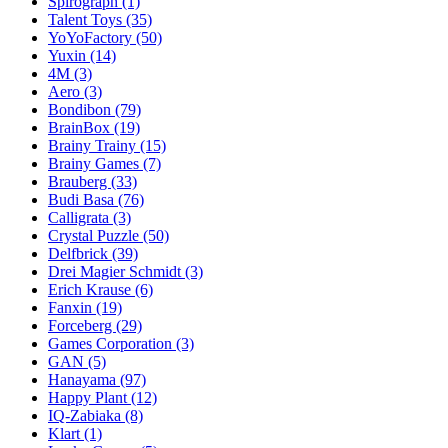
Spirograph
(1)
Talent Toys
(35)
YoYoFactory
(50)
Yuxin
(14)
4M
(3)
Aero
(3)
Bondibon
(79)
BrainBox
(19)
Brainy Trainy
(15)
Brainy Games
(7)
Brauberg
(33)
Budi Basa
(76)
Calligrata
(3)
Crystal Puzzle
(50)
Delfbrick
(39)
Drei Magier Schmidt
(3)
Erich Krause
(6)
Fanxin
(19)
Forceberg
(29)
Games Corporation
(3)
GAN
(5)
Hanayama
(97)
Happy Plant
(12)
IQ-Zabiaka
(8)
Klart
(1)