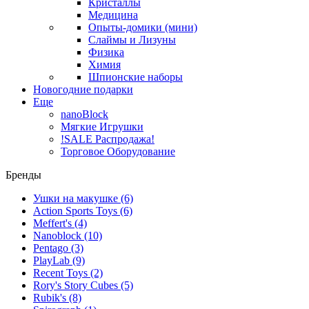
Кристаллы
Медицина
Опыты-домики (мини)
Слаймы и Лизуны
Физика
Химия
Шпионские наборы
Новогодние подарки
Еще
nanoBlock
Мягкие Игрушки
!SALE Распродажа!
Торговое Оборудование
Бренды
Ушки на макушке
(6)
Action Sports Toys
(6)
Meffert's
(4)
Nanoblock
(10)
Pentago
(3)
PlayLab
(9)
Recent Toys
(2)
Rory's Story Cubes
(5)
Rubik's
(8)