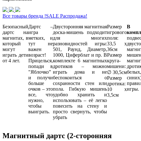
Все товары бренда !SALE Распродажа!
Безопасный
Дартс –
Двусторонняя магнитная
Размер
В
дартс на
игра
доска-мишень подходит
игрового
компл
магнитах, в
метких, и
для многих
поля:
подве
который
тут не
разновидностей игры:
33,5 х
двуст
могут
важен
501, Раунд, Диаметр,
36см
магни
играть дети
возраст!
1000, Циферблат и пр. В
Размер
мише
от 4 лет.
Прицелься,
комплекте 6 магнитных
круга-
магни
попади в
дротиков – можно
мишени:
дроти
"Яблочко”
играть дома и не
бел
∅ 30,5см
и получи
беспокоиться о
синих)
Размер
больше
сохранности стен или
прави
дротика:
очков – это
пола. Гибкую мишень
игры.
10 х
все, что
удобно хранить и
3,5см
нужно,
использовать – её легко
чтобы
повесить на стену и
выиграть.
просто свернуть, чтобы
убрать
Магнитный дартс (2-сторонняя