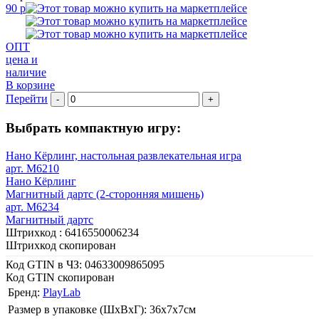
90 р
ОПТ
цена и
наличие
В корзине
Перейти
-
+
Выбрать компактную игру:
Нано Кёрлинг, настольная развлекательная игра
арт. M6210
Нано Кёрлинг
Магнитный дартс (2-сторонняя мишень)
арт. M6234
Магнитный дартс
Штрихкод :
6416550006234
Штрихкод скопирован
Код GTIN в ЧЗ:
04633009865095
Код GTIN скопирован
Бренд:
PlayLab
Размер в упаковке (ШхВxГ): 36х7х7cм