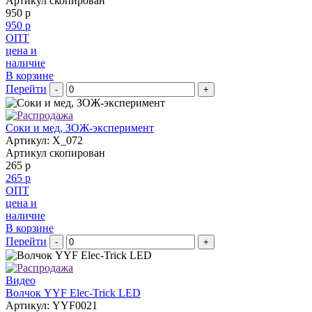
Артикул скопирован
950 р
950 р
ОПТ
цена и
наличие
В корзине
Перейти
-
+
Соки и мед, ЗОЖ-эксперимент
Артикул: X_072
Артикул скопирован
265 р
265 р
ОПТ
цена и
наличие
В корзине
Перейти
-
+
Видео
Волчок YYF Elec-Trick LED
Артикул: YYF0021