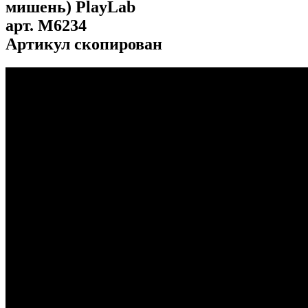
мишень) PlayLab
арт.
M6234
Артикул скопирован
...
...
...
...
...
...
...
...
...