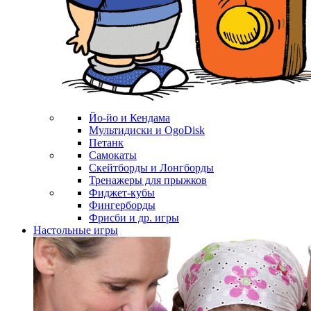
Йо-йо и Кендама
Мультидиски и OgoDisk
Петанк
Самокаты
Скейтборды и Лонгборды
Тренажеры для прыжков
Фиджет-кубы
Фингерборды
Фрисби и др. игры
Настольные игры