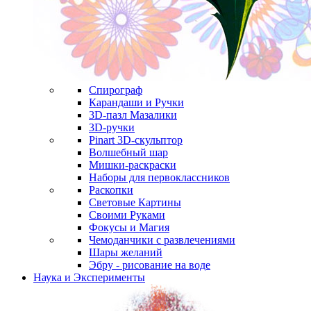
Спирограф
Карандаши и Ручки
3D-пазл Мазалики
3D-ручки
Pinart 3D-скульптор
Волшебный шар
Мишки-раскраски
Наборы для первоклассников
Раскопки
Световые Картины
Своими Руками
Фокусы и Магия
Чемоданчики с развлечениями
Шары желаний
Эбру - рисование на воде
Наука и Эксперименты