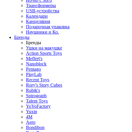
Йо-йо с лого
Трансформеры
USB-устройства
Календари
Канцелярия
Подарочная упаковка
Наушники и Ко.
Бренды
Бренды
Ушки на макушке
Action Sports Toys
Meffert's
Nanoblock
Pentago
PlayLab
Recent Toys
Rory's Story Cubes
Rubik's
Spirograph
Talent Toys
YoYoFactory
Yuxin
4M
Aero
Bondibon