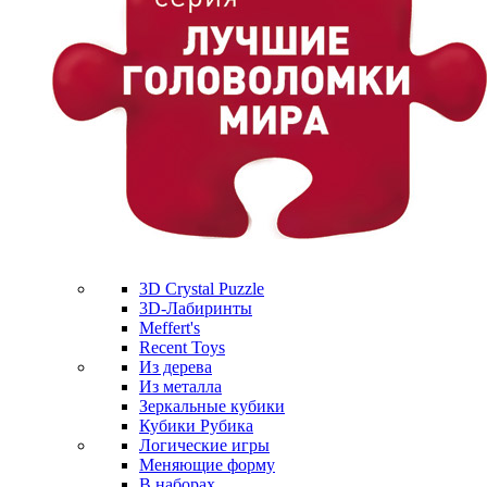
3D Crystal Puzzle
3D-Лабиринты
Meffert's
Recent Toys
Из дерева
Из металла
Зеркальные кубики
Кубики Рубика
Логические игры
Меняющие форму
В наборах