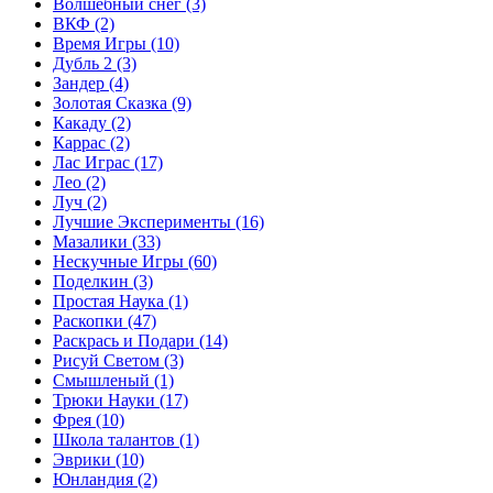
Волшебный снег
(3)
ВКФ
(2)
Время Игры
(10)
Дубль 2
(3)
Зандер
(4)
Золотая Сказка
(9)
Какаду
(2)
Каррас
(2)
Лас Играс
(17)
Лео
(2)
Луч
(2)
Лучшие Эксперименты
(16)
Мазалики
(33)
Нескучные Игры
(60)
Поделкин
(3)
Простая Наука
(1)
Раскопки
(47)
Раскрась и Подари
(14)
Рисуй Светом
(3)
Смышленый
(1)
Трюки Науки
(17)
Фрея
(10)
Школа талантов
(1)
Эврики
(10)
Юнландия
(2)