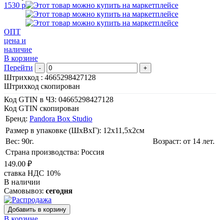
1530 р
ОПТ
цена и
наличие
В корзине
Перейти
-
+
Штрихкод :
4665298427128
Штрихкод скопирован
Код GTIN в ЧЗ:
04665298427128
Код GTIN скопирован
Бренд:
Pandora Box Studio
Размер в упаковке (ШхВxГ): 12х11,5х2cм
Вес: 90г.
Возраст: от 14 лет.
Страна производства: Россия
149.00 ₽
ставка НДС 10%
В наличии
Самовывоз:
сегодня
Добавить в корзину
В корзине