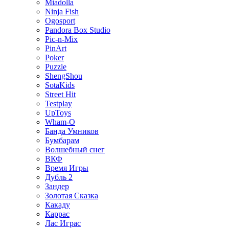
Miadolla
Ninja Fish
Ogosport
Pandora Box Studio
Pic-n-Mix
PinArt
Poker
Puzzle
ShengShou
SotaKids
Street Hit
Testplay
UpToys
Wham-O
Банда Умников
Бумбарам
Волшебный снег
ВКФ
Время Игры
Дубль 2
Зандер
Золотая Сказка
Какаду
Каррас
Лас Играс