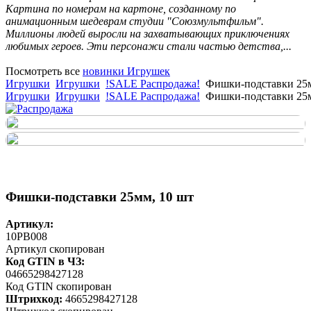
Картина по номерам на картоне, созданному по
анимационным шедеврам студии "Союзмультфильм".
Миллионы людей выросли на захватывающих приключениях
любимых героев. Эти персонажи стали частью детства,...
Посмотреть все
новинки Игрушек
Игрушки
Игрушки
!SALE Распродажа!
Фишки-подставки 25м
Игрушки
Игрушки
!SALE Распродажа!
Фишки-подставки 25м
Фишки-подставки 25мм, 10 шт
Артикул:
10PB008
Артикул скопирован
Код GTIN в ЧЗ:
04665298427128
Код GTIN скопирован
Штрихкод:
4665298427128