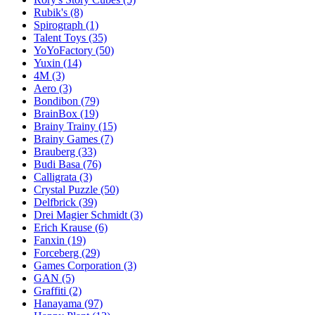
Rubik's
(8)
Spirograph
(1)
Talent Toys
(35)
YoYoFactory
(50)
Yuxin
(14)
4M
(3)
Aero
(3)
Bondibon
(79)
BrainBox
(19)
Brainy Trainy
(15)
Brainy Games
(7)
Brauberg
(33)
Budi Basa
(76)
Calligrata
(3)
Crystal Puzzle
(50)
Delfbrick
(39)
Drei Magier Schmidt
(3)
Erich Krause
(6)
Fanxin
(19)
Forceberg
(29)
Games Corporation
(3)
GAN
(5)
Graffiti
(2)
Hanayama
(97)