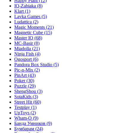
Happy Plant
(12)
IQ-Zabiaka
(8)
Klart
(1)
Lavka Games
(5)
Ludattica
(2)
Magic Moments
(21)
Magnetic Cube
(15)
Master IQ
(68)
MC-Basir
(8)
Miadolla
(21)
Ninja Fish
(4)
Ogosport
(6)
Pandora Box Studio
(5)
Pic-n-Mix
(2)
PinArt
(43)
Poker
(30)
Puzzle
(29)
ShengShou
(3)
SotaKids
(3)
Street Hit
(60)
Testplay
(1)
UpToys
(2)
Wham-O
(9)
Банда Умников
(9)
Бумбарам
(24)