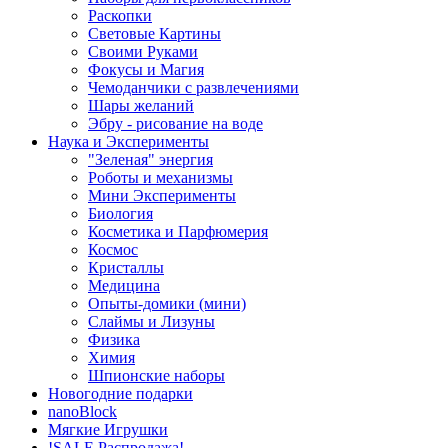
Раскопки
Световые Картины
Своими Руками
Фокусы и Магия
Чемоданчики с развлечениями
Шары желаний
Эбру - рисование на воде
Наука и Эксперименты
"Зеленая" энергия
Роботы и механизмы
Мини Эксперименты
Биология
Косметика и Парфюмерия
Космос
Кристаллы
Медицина
Опыты-домики (мини)
Слаймы и Лизуны
Физика
Химия
Шпионские наборы
Новогодние подарки
nanoBlock
Мягкие Игрушки
!SALE Распродажа!