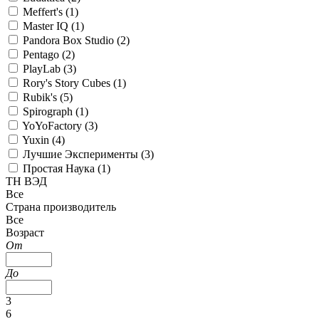
Meffert's (
1
)
Master IQ (
1
)
Pandora Box Studio (
2
)
Pentago (
2
)
PlayLab (
3
)
Rory's Story Cubes (
1
)
Rubik's (
5
)
Spirograph (
1
)
YoYoFactory (
3
)
Yuxin (
4
)
Лучшие Эксперименты (
3
)
Простая Наука (
1
)
ТН ВЭД
Все
Страна производитель
Все
Возраст
От
До
3
6