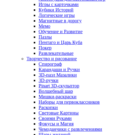
Игры с карточками
Кубики Историй
Логические игры
Магнитные в дорогу
Мемо
Обучение и Развитие
Пазлы
Пентаго и Царь Куба
Покер
Развлекательные
Творчество и рисование
Спирограф
Карандаши и Ручки
3D-пазл Мазалики
3D-ручки
Pinart 3D-скульптор
Волшебный шар
Мишки-раскраски
Наборы для первоклассников
Раскопки
Световые Картины
Своими Руками
Фокусы и Магия
Чемоданчики с развлечениями
Шары желаний