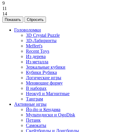
9
11
14
Головоломки
3D Crystal Puzzle
3D-Лабиринты
Meffert's
Recent Toys
Из дерева
Из металла
Зеркальные кубики
Кубики Рубика
Логические игры
Меняющие форму
В наборах
Неокуб и Магнитные
Танграм
Активные игры
Йо-йо и Кендама
Мультидиски и OgoDisk
Петанк
Самокаты
Скейтборды и Лонгборды