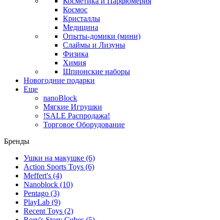
Косметика и Парфюмерия
Космос
Кристаллы
Медицина
Опыты-домики (мини)
Слаймы и Лизуны
Физика
Химия
Шпионские наборы
Новогодние подарки
Еще
nanoBlock
Мягкие Игрушки
!SALE Распродажа!
Торговое Оборудование
Бренды
Ушки на макушке
(6)
Action Sports Toys
(6)
Meffert's
(4)
Nanoblock
(10)
Pentago
(3)
PlayLab
(9)
Recent Toys
(2)
Rory's Story Cubes
(5)