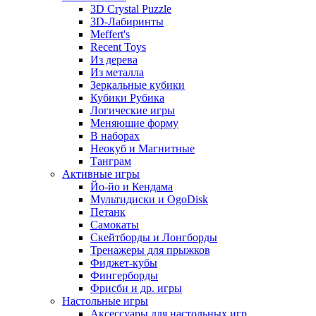
3D Crystal Puzzle
3D-Лабиринты
Meffert's
Recent Toys
Из дерева
Из металла
Зеркальные кубики
Кубики Рубика
Логические игры
Меняющие форму
В наборах
Неокуб и Магнитные
Танграм
Активные игры
Йо-йо и Кендама
Мультидиски и OgoDisk
Петанк
Самокаты
Скейтборды и Лонгборды
Тренажеры для прыжков
Фиджет-кубы
Фингерборды
Фрисби и др. игры
Настольные игры
Аксессуары для настольных игр