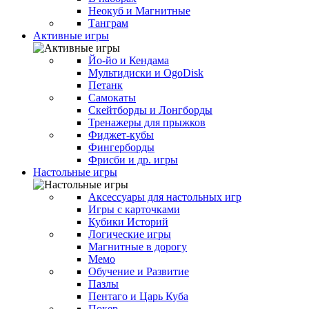
Неокуб и Магнитные
Танграм
Активные игры
Йо-йо и Кендама
Мультидиски и OgoDisk
Петанк
Самокаты
Скейтборды и Лонгборды
Тренажеры для прыжков
Фиджет-кубы
Фингерборды
Фрисби и др. игры
Настольные игры
Аксессуары для настольных игр
Игры с карточками
Кубики Историй
Логические игры
Магнитные в дорогу
Мемо
Обучение и Развитие
Пазлы
Пентаго и Царь Куба
Покер