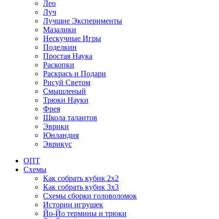
Лео
Луч
Лучшие Эксперименты
Мазалики
Нескучные Игры
Поделкин
Простая Наука
Раскопки
Раскрась и Подари
Рисуй Светом
Смышленый
Трюки Науки
Фрея
Школа талантов
Эврики
Юнландия
Эврикус
ОПТ
Схемы
Как собрать кубик 2х2
Как собрать кубик 3х3
Схемы сборки головоломок
Истории игрушек
Йо-Йо термины и трюки