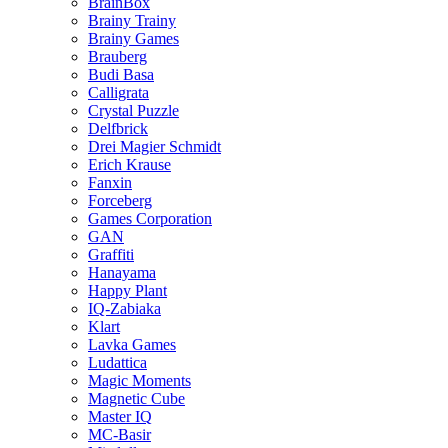
BrainBox
Brainy Trainy
Brainy Games
Brauberg
Budi Basa
Calligrata
Crystal Puzzle
Delfbrick
Drei Magier Schmidt
Erich Krause
Fanxin
Forceberg
Games Corporation
GAN
Graffiti
Hanayama
Happy Plant
IQ-Zabiaka
Klart
Lavka Games
Ludattica
Magic Moments
Magnetic Cube
Master IQ
MC-Basir