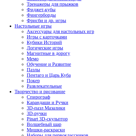
Тренажеры для прыжков
Фиджет-кубы
Фингерборды
Фрисби и др. игры
Настольные игры
Аксессуары для настольных игр
Игры с карточками
Кубики Историй
Логические игры
Магнитные в дорогу
Мемо
Обучение и Развитие
Пазлы
Пентаго и Царь Куба
Покер
Развлекательные
Творчество и рисование
Спирограф
Карандаши и Ручки
3D-пазл Мазалики
3D-ручки
Pinart 3D-скульптор
Волшебный шар
Мишки-раскраски
Наборы для первоклассников