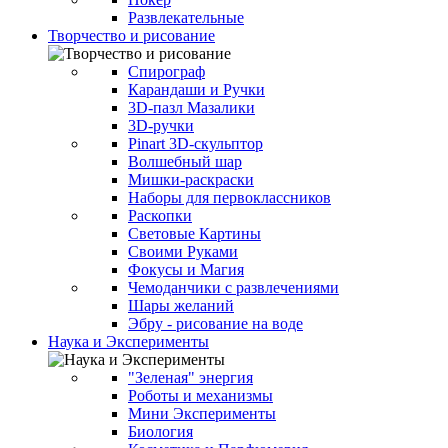
Развлекательные
Творчество и рисование
Спирограф
Карандаши и Ручки
3D-пазл Мазалики
3D-ручки
Pinart 3D-скульптор
Волшебный шар
Мишки-раскраски
Наборы для первоклассников
Раскопки
Световые Картины
Своими Руками
Фокусы и Магия
Чемоданчики с развлечениями
Шары желаний
Эбру - рисование на воде
Наука и Эксперименты
"Зеленая" энергия
Роботы и механизмы
Мини Эксперименты
Биология