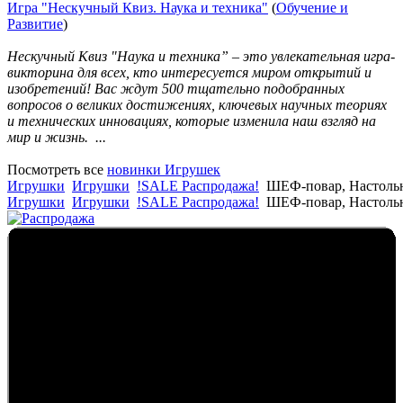
Игра "Нескучный Квиз. Наука и техника"
(
Обучение и
Развитие
)
Нескучный Квиз "Наука и техника” – это увлекательная игра-
викторина для всех, кто интересуется миром открытий и
изобретений! Вас ждут 500 тщательно подобранных
вопросов о великих достижениях, ключевых научных теориях
и технических инновациях, которые изменила наш взгляд на
мир и жизнь. ...
Посмотреть все
новинки Игрушек
Игрушки
Игрушки
!SALE Распродажа!
ШЕФ-повар, Настоль
Игрушки
Игрушки
!SALE Распродажа!
ШЕФ-повар, Настоль