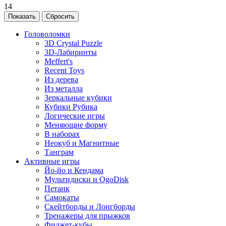
14
Головоломки
3D Crystal Puzzle
3D-Лабиринты
Meffert's
Recent Toys
Из дерева
Из металла
Зеркальные кубики
Кубики Рубика
Логические игры
Меняющие форму
В наборах
Неокуб и Магнитные
Танграм
Активные игры
Йо-йо и Кендама
Мультидиски и OgoDisk
Петанк
Самокаты
Скейтборды и Лонгборды
Тренажеры для прыжков
Фиджет-кубы