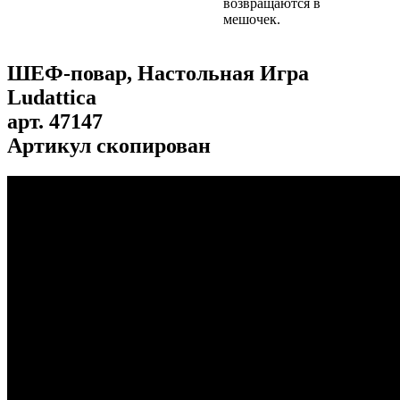
возвращаются в
мешочек.
ШЕФ-повар, Настольная Игра
Ludattica
арт.
47147
Артикул скопирован
...
...
...
...
...
...
...