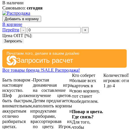
В наличии
Самовывоз:
сегодня
Добавить в корзину
В корзине
Перейти
-
+
Цена ОПТ [
%
]:
Запросить
Печатаем лого, делаем в вашем дизайне
Запросить расчет
Все товары бренда !SALE Распродажа!
Кто соберет
Количество
П
Быть поваром -
Простая и
больше всех
игроков: от
и
настоящее
динамичная игра
карточек в
1 до 4
искусство.
на составление и
свою корзину,
Шеф должен
изучение цветов.
тот станет
быть быстрым,
Детям предлагается
победителем.
внимательным,
наполнить корзины
аккуратным и
продуктами и
Повар и цвета.
отлично
приборами,
Где связь?
разбираться в
рассортировав их
Для того,
цветах.
по цвету. Игрок,
чтобы