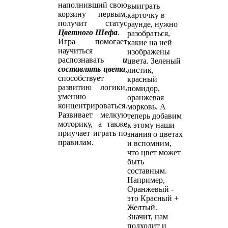
наполнивший свою
выиграть
корзину первым,
карточку в
получит статус
раунде, нужно
Цветного Шефа
.
разобраться,
Игра помогает
какие на ней
научиться
изображены
распознавать
и
цвета. Зеленый
составлять цвета
,
листик,
способствует
красный
развитию логики,
помидор,
умению
оранжевая
концентрироваться.
морковь. А
Развивает мелкую
теперь добавим
моторику, а также
к этому наши
приучает играть по
знания о цветах
правилам.
и вспомним,
что цвет может
быть
составным.
Например,
Оранжевый -
это Красный +
Желтый.
Значит, нам
подходит и