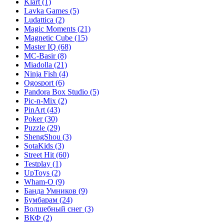
Klart
(1)
Lavka Games
(5)
Ludattica
(2)
Magic Moments
(21)
Magnetic Cube
(15)
Master IQ
(68)
MC-Basir
(8)
Miadolla
(21)
Ninja Fish
(4)
Ogosport
(6)
Pandora Box Studio
(5)
Pic-n-Mix
(2)
PinArt
(43)
Poker
(30)
Puzzle
(29)
ShengShou
(3)
SotaKids
(3)
Street Hit
(60)
Testplay
(1)
UpToys
(2)
Wham-O
(9)
Банда Умников
(9)
Бумбарам
(24)
Волшебный снег
(3)
ВКФ
(2)