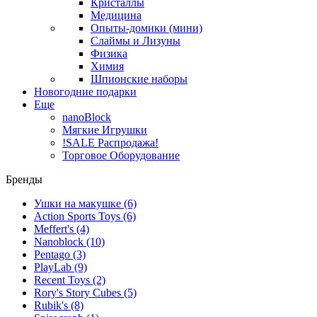
Кристаллы
Медицина
Опыты-домики (мини)
Слаймы и Лизуны
Физика
Химия
Шпионские наборы
Новогодние подарки
Еще
nanoBlock
Мягкие Игрушки
!SALE Распродажа!
Торговое Оборудование
Бренды
Ушки на макушке
(6)
Action Sports Toys
(6)
Meffert's
(4)
Nanoblock
(10)
Pentago
(3)
PlayLab
(9)
Recent Toys
(2)
Rory's Story Cubes
(5)
Rubik's
(8)