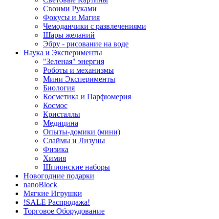
Своими Руками
Фокусы и Магия
Чемоданчики с развлечениями
Шары желаний
Эбру - рисование на воде
Наука и Эксперименты
"Зеленая" энергия
Роботы и механизмы
Мини Эксперименты
Биология
Косметика и Парфюмерия
Космос
Кристаллы
Медицина
Опыты-домики (мини)
Слаймы и Лизуны
Физика
Химия
Шпионские наборы
Новогодние подарки
nanoBlock
Мягкие Игрушки
!SALE Распродажа!
Торговое Оборудование