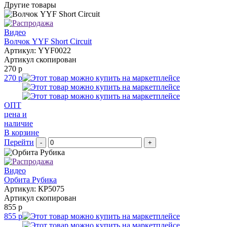
Другие товары
Видео
Волчок YYF Short Circuit
Артикул: YYF0022
Артикул скопирован
270 р
270 р
ОПТ
цена и
наличие
В корзине
Перейти
-
+
Видео
Орбита Рубика
Артикул: КР5075
Артикул скопирован
855 р
855 р