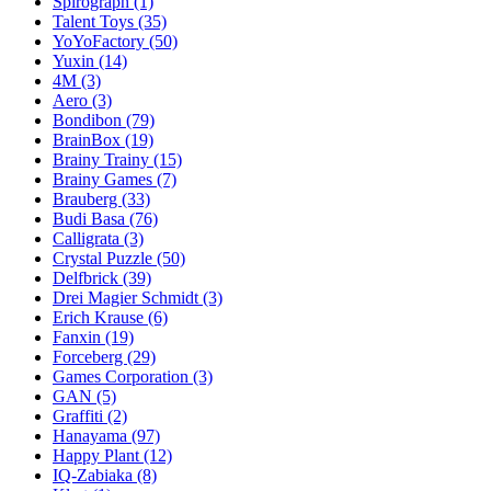
Spirograph
(1)
Talent Toys
(35)
YoYoFactory
(50)
Yuxin
(14)
4M
(3)
Aero
(3)
Bondibon
(79)
BrainBox
(19)
Brainy Trainy
(15)
Brainy Games
(7)
Brauberg
(33)
Budi Basa
(76)
Calligrata
(3)
Crystal Puzzle
(50)
Delfbrick
(39)
Drei Magier Schmidt
(3)
Erich Krause
(6)
Fanxin
(19)
Forceberg
(29)
Games Corporation
(3)
GAN
(5)
Graffiti
(2)
Hanayama
(97)
Happy Plant
(12)
IQ-Zabiaka
(8)