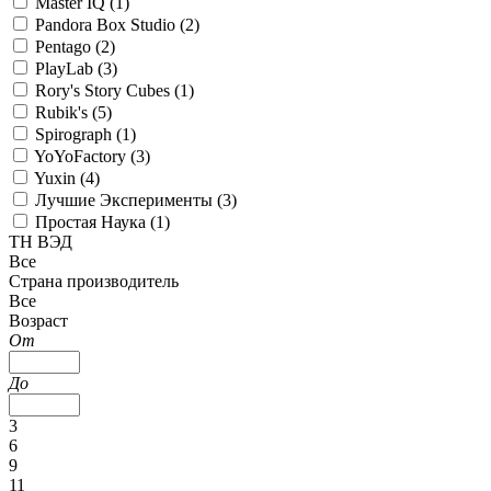
Master IQ (
1
)
Pandora Box Studio (
2
)
Pentago (
2
)
PlayLab (
3
)
Rory's Story Cubes (
1
)
Rubik's (
5
)
Spirograph (
1
)
YoYoFactory (
3
)
Yuxin (
4
)
Лучшие Эксперименты (
3
)
Простая Наука (
1
)
ТН ВЭД
Все
Страна производитель
Все
Возраст
От
До
3
6
9
11