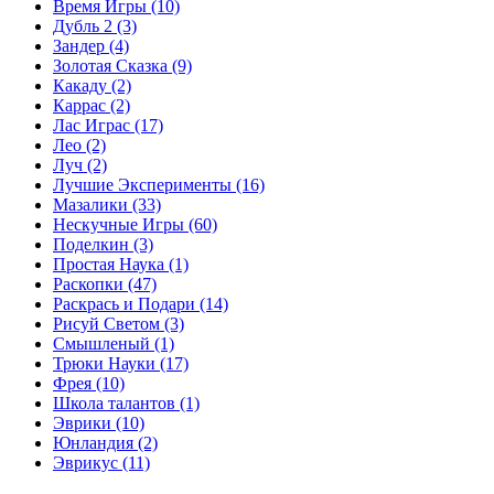
Время Игры
(10)
Дубль 2
(3)
Зандер
(4)
Золотая Сказка
(9)
Какаду
(2)
Каррас
(2)
Лас Играс
(17)
Лео
(2)
Луч
(2)
Лучшие Эксперименты
(16)
Мазалики
(33)
Нескучные Игры
(60)
Поделкин
(3)
Простая Наука
(1)
Раскопки
(47)
Раскрась и Подари
(14)
Рисуй Светом
(3)
Смышленый
(1)
Трюки Науки
(17)
Фрея
(10)
Школа талантов
(1)
Эврики
(10)
Юнландия
(2)
Эврикус
(11)