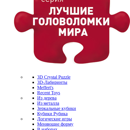
3D Crystal Puzzle
3D-Лабиринты
Meffert's
Recent Toys
Из дерева
Из металла
Зеркальные кубики
Кубики Рубика
Логические игры
Меняющие форму
В наборах