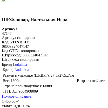
ШЕФ-повар, Настольная Игра
Артикул:
47147
Артикул скопирован
Код GTIN в ЧЗ:
08008324047147
Код GTIN скопирован
Штрихкод:
8008324047147
Штрихкод скопирован
Бренд
Ludattica
Бренд:
Ludattica
Размер в упаковке (ШхВxГ): 27,5х27,5х7cм
Вес: 1800г.
Возраст: от 4 лет.
Страна производства: Италия
ТН ВЭД: 9504908009
Полное описание
1 450.00 ₽
ставка НДС 10%