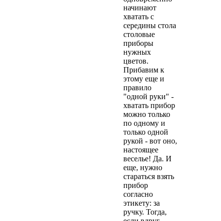
начинают
хватать с
середины стола
столовые
приборы
нужных
цветов.
Прибавим к
этому еще и
правило
"одной руки" -
хватать прибор
можно только
по одному и
только одной
рукой - вот оно,
настоящее
веселье! Да. И
еще, нужно
стараться взять
прибор
согласно
этикету: за
ручку. Тогда,
если вдруг