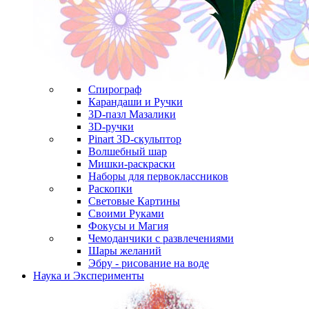
Спирограф
Карандаши и Ручки
3D-пазл Мазалики
3D-ручки
Pinart 3D-скульптор
Волшебный шар
Мишки-раскраски
Наборы для первоклассников
Раскопки
Световые Картины
Своими Руками
Фокусы и Магия
Чемоданчики с развлечениями
Шары желаний
Эбру - рисование на воде
Наука и Эксперименты