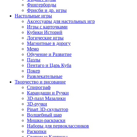
Фингерборды
Фрисби и др. игры
Настольные игры
Аксессуары для настольных игр
Игры с карточками
Кубики Историй
Логические игры
Магнитные в дорогу
Мемо
Обучение и Развитие
Пазлы
Пентаго и Царь Куба
Покер
Развлекательные
Творчество и рисование
Спирограф
Карандаши и Ручки
3D-пазл Мазалики
3D-ручки
Pinart 3D-скульптор
Волшебный шар
Мишки-раскраски
Наборы для первоклассников
Раскопки
Световые Картины