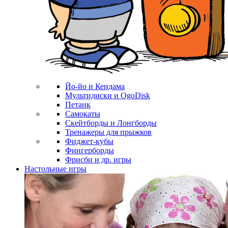
Йо-йо и Кендама
Мультидиски и OgoDisk
Петанк
Самокаты
Скейтборды и Лонгборды
Тренажеры для прыжков
Фиджет-кубы
Фингерборды
Фрисби и др. игры
Настольные игры