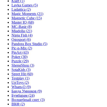
Klart
(1)
Lavka Games
(5)
Ludattica
(2)
Magic Moments
(21)
Magnetic Cube
(15)
Master IQ
(68)
MC-Basir
(8)
Miadolla
(21)
Ninja Fish
(4)
Ogosport
(6)
Pandora Box Studio
(5)
Pic-n-Mix
(2)
PinArt
(43)
Poker
(30)
Puzzle
(29)
ShengShou
(3)
SotaKids
(3)
Street Hit
(60)
Testplay
(1)
UpToys
(2)
Wham-O
(9)
Банда Умников
(9)
Бумбарам
(24)
Волшебный снег
(3)
ВКФ
(2)