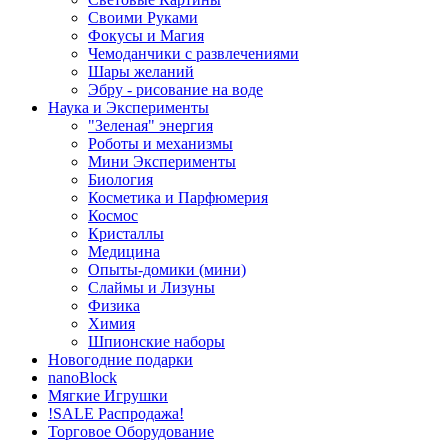
Своими Руками
Фокусы и Магия
Чемоданчики с развлечениями
Шары желаний
Эбру - рисование на воде
Наука и Эксперименты
"Зеленая" энергия
Роботы и механизмы
Мини Эксперименты
Биология
Косметика и Парфюмерия
Космос
Кристаллы
Медицина
Опыты-домики (мини)
Слаймы и Лизуны
Физика
Химия
Шпионские наборы
Новогодние подарки
nanoBlock
Мягкие Игрушки
!SALE Распродажа!
Торговое Оборудование