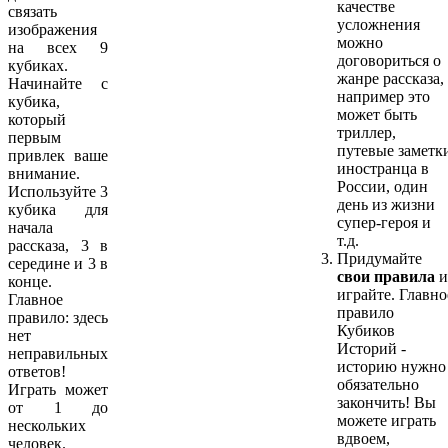
качестве
связать
усложнения
изображения
можно
на всех 9
договориться о
кубиках.
жанре рассказа,
Начинайте с
например это
кубика,
может быть
который
триллер,
первым
путевые заметк
привлек ваше
иностранца в
внимание.
России, один
Используйте 3
день из жизни
кубика для
супер-героя и
начала
т.д.
рассказа, 3 в
Придумайте
середине и 3 в
свои правила
и
конце.
играйте. Главно
Главное
правило
правило: здесь
Кубиков
нет
Историй -
неправильных
историю нужно
ответов!
обязательно
Играть может
закончить! Вы
от 1 до
можете играть
нескольких
вдвоем,
человек.