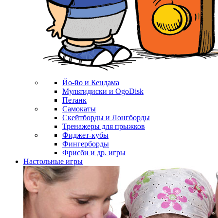
Йо-йо и Кендама
Мультидиски и OgoDisk
Петанк
Самокаты
Скейтборды и Лонгборды
Тренажеры для прыжков
Фиджет-кубы
Фингерборды
Фрисби и др. игры
Настольные игры