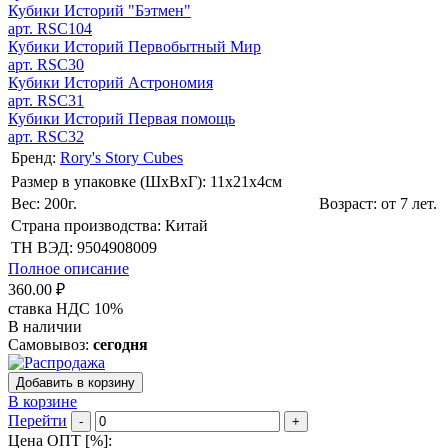
Кубики Историй "Бэтмен"
арт. RSC104
Кубики Историй Первобытный Мир
арт. RSC30
Кубики Историй Астрономия
арт. RSC31
Кубики Историй Первая помощь
арт. RSC32
Бренд:
Rory's Story Cubes
Размер в упаковке (ШхВxГ): 11х21х4cм
Вес: 200г.
Возраст: от 7 лет.
Страна производства: Китай
ТН ВЭД: 9504908009
Полное описание
360.00 ₽
ставка НДС 10%
В наличии
Самовывоз:
сегодня
Добавить в корзину
В корзине
Перейти
-
+
Цена ОПТ [
%
]: