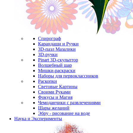
Спирограф
Карандаши и Ручки
3D-пазл Мазалики
3D-ручки
Pinart 3D-скульптор
Волшебный шар
Мишки-раскраски
Наборы для первоклассников
Раскопки
Световые Картины
Своими Руками
Фокусы и Магия
Чемоданчики с развлечениями
Шары желаний
Эбру - рисование на воде
Наука и Эксперименты