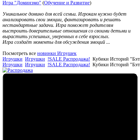
Игра "Доминэмо"
(
Обучение и Развитие
)
Уникальное домино для всей семьи. Игрокам нужно будет
анализировать свои эмоции, фантазировать и решать
нестандартные задачи. Игра поможет родителям
выстроить доверительные отношения со своими детьми и
вырастить успешных, уверенных в себе взрослых.
Игра создаёт моменты для обсуждения эмоций ...
Посмотреть все
новинки Игрушек
Игрушки
Игрушки
!SALE Распродажа!
Кубики Историй "Бэт
Игрушки
Игрушки
!SALE Распродажа!
Кубики Историй "Бэт