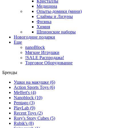
Кристаллы
Медицина
Опыты-домики (мини)
Слаймы и Лизуны
Физика
Химия
Шпионские наборы
Новогодние подарки
Еще
nanoBlock
Мягкие Игрушки
!SALE Распродажа!
Торговое Оборудование
Бренды
Ушки на макушке
(6)
Action Sports Toys
(6)
Meffert's
(4)
Nanoblock
(10)
Pentago
(3)
PlayLab
(9)
Recent Toys
(2)
Rory's Story Cubes
(5)
Rubik's
(8)