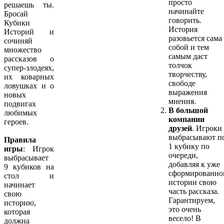
просто
решаешь ты.
начинайте
Бросай
говорить.
Кубики
История
Историй и
разовьется сама
сочиняй
собой и тем
множество
самым даст
рассказов о
толчок
супер-злодеях,
творчеству,
их коварных
свободе
ловушках и о
выражения
новых
мнения.
подвигах
В большой
любимых
компании
героев.
друзей
. Игроки
выбрасывают п
Правила
1 кубику по
игры
: Игрок
очереди,
выбрасывает
добавляя к уже
9 кубиков на
сформированно
стол и
истории свою
начинает
часть рассказа.
свою
Гарантируем,
историю,
это очень
которая
весело! В
должна