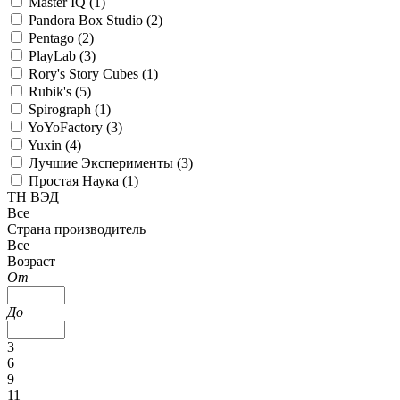
Master IQ (
1
)
Pandora Box Studio (
2
)
Pentago (
2
)
PlayLab (
3
)
Rory's Story Cubes (
1
)
Rubik's (
5
)
Spirograph (
1
)
YoYoFactory (
3
)
Yuxin (
4
)
Лучшие Эксперименты (
3
)
Простая Наука (
1
)
ТН ВЭД
Все
Страна производитель
Все
Возраст
От
До
3
6
9
11