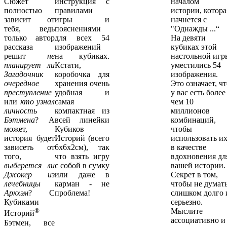
Сюжет
инструкция с
началом
полностью
правилами
истории, котора
зависит от
игры и
начнется с
тебя, ведь
пояснениями
"Однажды ...“
только автор
для всех 54
На девяти
рассказа
изображений
кубиках этой
решит
не
на кубиках.
настольной игр
планирует ли
Кстати,
уместились 54
Загадочник
коробочка для
изображения.
очередное
хранения очень
Это означает, ч
преступление
удобная и
у вас есть более
или
кто узнал
самая
чем 10
личность
компактная из
миллионов
Бэтмена
? А
всей линейки
комбинаций,
может,
Кубиков
чтобы
история будет
Историй (всего
использовать и
зависеть от
6х6х2см), так
в качестве
того,
что взять игру
вдохновения дл
выберется ли
с собой в сумку
вашей истории.
Джокер из
или даже в
Секрет в том,
лечебницы
карман - не
чтобы не думат
Аркхэм
? С
проблема!
слишком долго 
Кубиками
серьезно.
®
Мыслите
Историй
ассоциативно и
Бэтмен, все