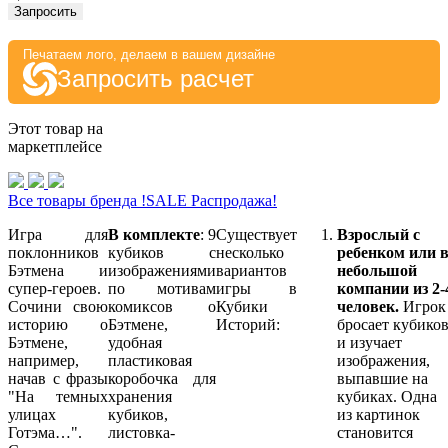
Запросить
Печатаем лого, делаем в вашем дизайне
Запросить расчет
Этот товар на
маркетплейсе
Все товары бренда !SALE Распродажа!
Игра для
В комплекте
: 9
Существует
Взрослый с
поклонников
кубиков с
несколько
ребенком или 
Бэтмена и
изображениями
вариантов
небольшой
супер-героев.
по мотивам
игры в
компании из 2-
Сочини свою
комиксов о
Кубики
человек.
Игрок
историю о
Бэтмене,
Историй:
бросает кубико
Бэтмене,
удобная
и изучает
например,
пластиковая
изображения,
начав с фразы
коробочка для
выпавшие на
"На темных
хранения
кубиках. Одна
улицах
кубиков,
из картинок
Готэма…".
листовка-
становится