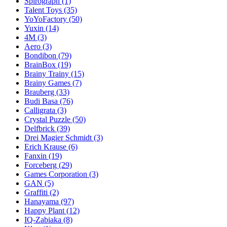
Spirograph
(1)
Talent Toys
(35)
YoYoFactory
(50)
Yuxin
(14)
4M
(3)
Aero
(3)
Bondibon
(79)
BrainBox
(19)
Brainy Trainy
(15)
Brainy Games
(7)
Brauberg
(33)
Budi Basa
(76)
Calligrata
(3)
Crystal Puzzle
(50)
Delfbrick
(39)
Drei Magier Schmidt
(3)
Erich Krause
(6)
Fanxin
(19)
Forceberg
(29)
Games Corporation
(3)
GAN
(5)
Graffiti
(2)
Hanayama
(97)
Happy Plant
(12)
IQ-Zabiaka
(8)