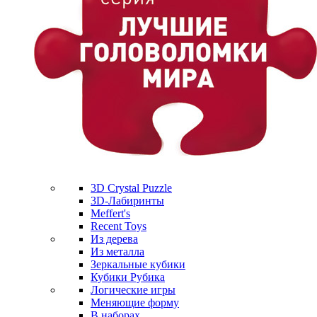
3D Crystal Puzzle
3D-Лабиринты
Meffert's
Recent Toys
Из дерева
Из металла
Зеркальные кубики
Кубики Рубика
Логические игры
Меняющие форму
В наборах