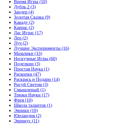
Время Игры
(10)
Дубль 2
(3)
Зандер
(4)
Золотая Сказка
(9)
Какаду
(2)
Каррас
(2)
Лас Играс
(17)
Лео
(2)
Луч
(2)
Лучшие Эксперименты
(16)
Мазалики
(33)
Нескучные Игры
(60)
Поделкин
(3)
Простая Наука
(1)
Раскопки
(47)
Раскрась и Подари
(14)
Рисуй Светом
(3)
Смышленый
(1)
Трюки Науки
(17)
Фрея
(10)
Школа талантов
(1)
Эврики
(10)
Юнландия
(2)
Эврикус
(11)