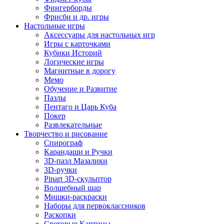
Фингерборды
Фрисби и др. игры
Настольные игры
Аксессуары для настольных игр
Игры с карточками
Кубики Историй
Логические игры
Магнитные в дорогу
Мемо
Обучение и Развитие
Пазлы
Пентаго и Царь Куба
Покер
Развлекательные
Творчество и рисование
Спирограф
Карандаши и Ручки
3D-пазл Мазалики
3D-ручки
Pinart 3D-скульптор
Волшебный шар
Мишки-раскраски
Наборы для первоклассников
Раскопки
Световые Картины