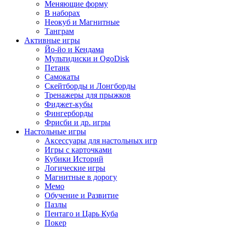
Меняющие форму
В наборах
Неокуб и Магнитные
Танграм
Активные игры
Йо-йо и Кендама
Мультидиски и OgoDisk
Петанк
Самокаты
Скейтборды и Лонгборды
Тренажеры для прыжков
Фиджет-кубы
Фингерборды
Фрисби и др. игры
Настольные игры
Аксессуары для настольных игр
Игры с карточками
Кубики Историй
Логические игры
Магнитные в дорогу
Мемо
Обучение и Развитие
Пазлы
Пентаго и Царь Куба
Покер