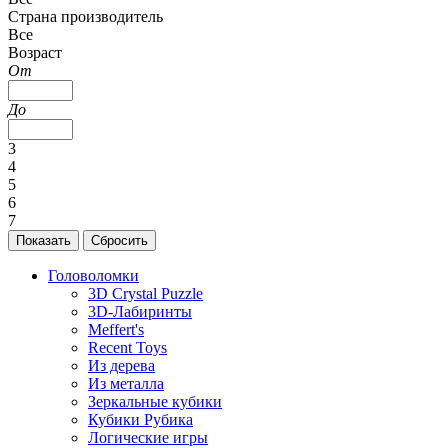
Страна производитель
Все
Возраст
От
До
3
4
5
6
7
Головоломки
3D Crystal Puzzle
3D-Лабиринты
Meffert's
Recent Toys
Из дерева
Из металла
Зеркальные кубики
Кубики Рубика
Логические игры