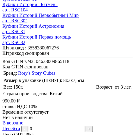
Кубики Историй "Бэтмен"
арт. RSC104
Кубики Историй Первобытный Мир
арт. RSC30"
Кубики Историй Астрономия
арт. RSC31
Кубики Историй Первая помощь
арт. RSC32
Штрихкод :
3558380067276
Штрихкод скопирован
Код GTIN в ЧЗ:
04633009865118
Код GTIN скопирован
Бренд:
Rory's Story Cubes
Размер в упаковке (ШхВxГ): 8х3х7,5cм
Вес: 150г.
Возраст: от 3 лет.
Страна производства: Китай
990.00 ₽
ставка НДС 10%
Временно отсутствует
Нет в наличии
В корзине
Перейти
-
+
Цена ОПТ [
%
]: