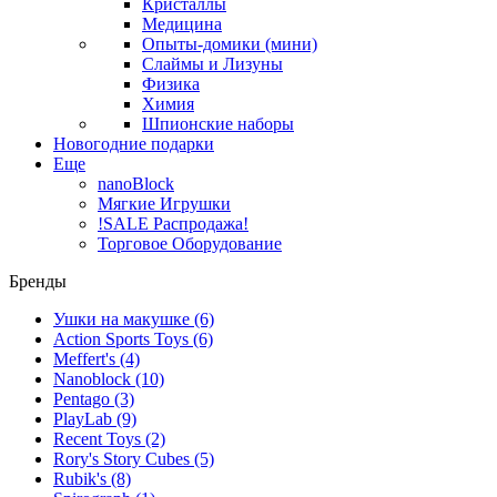
Кристаллы
Медицина
Опыты-домики (мини)
Слаймы и Лизуны
Физика
Химия
Шпионские наборы
Новогодние подарки
Еще
nanoBlock
Мягкие Игрушки
!SALE Распродажа!
Торговое Оборудование
Бренды
Ушки на макушке
(6)
Action Sports Toys
(6)
Meffert's
(4)
Nanoblock
(10)
Pentago
(3)
PlayLab
(9)
Recent Toys
(2)
Rory's Story Cubes
(5)
Rubik's
(8)