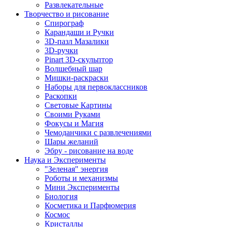
Развлекательные
Творчество и рисование
Спирограф
Карандаши и Ручки
3D-пазл Мазалики
3D-ручки
Pinart 3D-скульптор
Волшебный шар
Мишки-раскраски
Наборы для первоклассников
Раскопки
Световые Картины
Своими Руками
Фокусы и Магия
Чемоданчики с развлечениями
Шары желаний
Эбру - рисование на воде
Наука и Эксперименты
"Зеленая" энергия
Роботы и механизмы
Мини Эксперименты
Биология
Косметика и Парфюмерия
Космос
Кристаллы