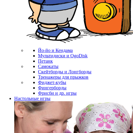
Йо-йо и Кендама
Мультидиски и OgoDisk
Петанк
Самокаты
Скейтборды и Лонгборды
Тренажеры для прыжков
Фиджет-кубы
Фингерборды
Фрисби и др. игры
Настольные игры