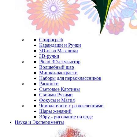
Спирограф
Карандаши и Ручки
3D-пазл Мазалики
3D-ручки
Pinart 3D-скульптор
Волшебный шар
Мишки-раскраски
Наборы для первоклассников
Раскопки
Световые Картины
Своими Руками
Фокусы и Магия
Чемоданчики с развлечениями
Шары желаний
Эбру - рисование на воде
Наука и Эксперименты