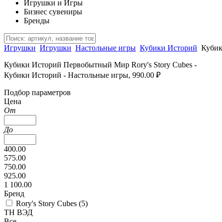
Игрушки и Игры
Бизнес сувениры
Бренды
Игрушки
Игрушки
Настольные игры
Кубики Историй
Куби
Кубики Историй Первобытный Мир Rory's Story Cubes -
Кубики Историй - Настольные игры, 990.00 ₽
Подбор параметров
Цена
От
До
400.00
575.00
750.00
925.00
1 100.00
Бренд
Rory's Story Cubes (
5
)
ТН ВЭД
Все