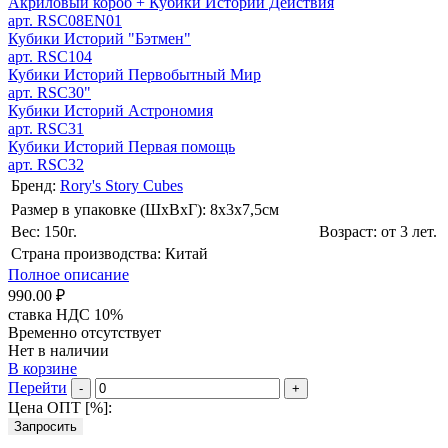
Акриловый короб + Кубики Историй Действия
арт. RSC08EN01
Кубики Историй "Бэтмен"
арт. RSC104
Кубики Историй Первобытный Мир
арт. RSC30"
Кубики Историй Астрономия
арт. RSC31
Кубики Историй Первая помощь
арт. RSC32
Бренд:
Rory's Story Cubes
Размер в упаковке (ШхВxГ): 8х3х7,5cм
Вес: 150г.
Возраст: от 3 лет.
Страна производства: Китай
Полное описание
990.00 ₽
ставка НДС 10%
Временно отсутствует
Нет в наличии
В корзине
Перейти
-
+
Цена ОПТ [
%
]:
Запросить