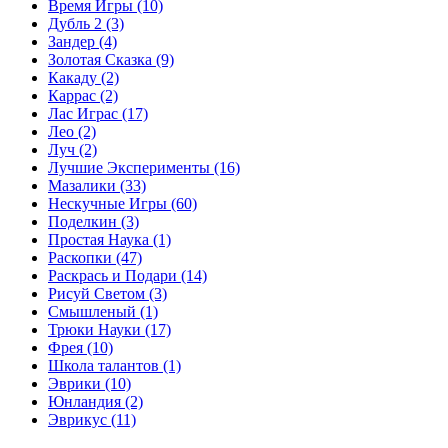
Время Игры
(10)
Дубль 2
(3)
Зандер
(4)
Золотая Сказка
(9)
Какаду
(2)
Каррас
(2)
Лас Играс
(17)
Лео
(2)
Луч
(2)
Лучшие Эксперименты
(16)
Мазалики
(33)
Нескучные Игры
(60)
Поделкин
(3)
Простая Наука
(1)
Раскопки
(47)
Раскрась и Подари
(14)
Рисуй Светом
(3)
Смышленый
(1)
Трюки Науки
(17)
Фрея
(10)
Школа талантов
(1)
Эврики
(10)
Юнландия
(2)
Эврикус
(11)