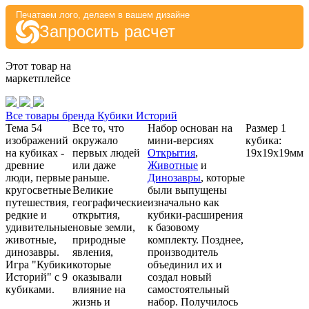
Печатаем лого, делаем в вашем дизайне
Запросить расчет
Этот товар на
маркетплейсе
Все товары бренда Кубики Историй
Тема 54
Все то, что
Набор основан на
Размер 1
изображений
окружало
мини-версиях
кубика:
на кубиках -
первых людей
Открытия
,
19х19х19мм
древние
или даже
Животные
и
люди, первые
раньше.
Динозавры
, которые
кругосветные
Великие
были выпущены
путешествия,
географические
изначально как
редкие и
открытия,
кубики-расширения
удивительные
новые земли,
к базовому
животные,
природные
комплекту. Позднее,
динозавры.
явления,
производитель
Игра "Кубики
которые
объединил их и
Историй" с 9
оказывали
создал новый
кубиками.
влияние на
самостоятельный
жизнь и
набор. Получилось