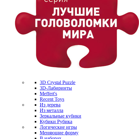
3D Crystal Puzzle
3D-Лабиринты
Meffert's
Recent Toys
Из дерева
Из металла
Зеркальные кубики
Кубики Рубика
Логические игры
Меняющие форму
В наборах