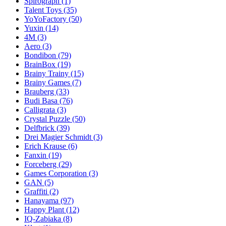
Spirograph
(1)
Talent Toys
(35)
YoYoFactory
(50)
Yuxin
(14)
4M
(3)
Aero
(3)
Bondibon
(79)
BrainBox
(19)
Brainy Trainy
(15)
Brainy Games
(7)
Brauberg
(33)
Budi Basa
(76)
Calligrata
(3)
Crystal Puzzle
(50)
Delfbrick
(39)
Drei Magier Schmidt
(3)
Erich Krause
(6)
Fanxin
(19)
Forceberg
(29)
Games Corporation
(3)
GAN
(5)
Graffiti
(2)
Hanayama
(97)
Happy Plant
(12)
IQ-Zabiaka
(8)