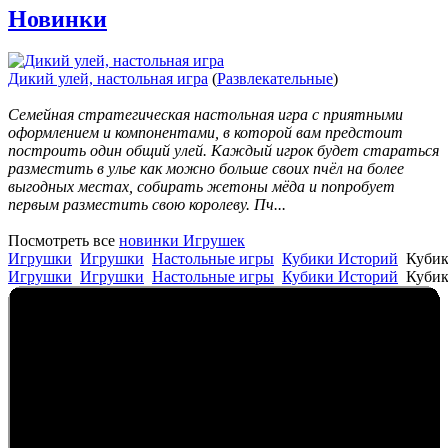
Новинки
Дикий улей, настольная игра
(
Развлекательные
)
Семейная стратегическая настольная игра с приятными
оформлением и компонентами, в которой вам предстоит
построить один общий улей. Каждый игрок будет стараться
разместить в улье как можно больше своих пчёл на более
выгодных местах, собирать жетоны мёда и попробует
первым разместить свою королеву. Пч...
Посмотреть все
новинки Игрушек
Игрушки
Игрушки
Настольные игры
Кубики Историй
Куби
Игрушки
Игрушки
Настольные игры
Кубики Историй
Куби