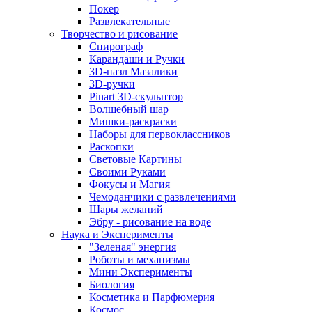
Покер
Развлекательные
Творчество и рисование
Спирограф
Карандаши и Ручки
3D-пазл Мазалики
3D-ручки
Pinart 3D-скульптор
Волшебный шар
Мишки-раскраски
Наборы для первоклассников
Раскопки
Световые Картины
Своими Руками
Фокусы и Магия
Чемоданчики с развлечениями
Шары желаний
Эбру - рисование на воде
Наука и Эксперименты
"Зеленая" энергия
Роботы и механизмы
Мини Эксперименты
Биология
Косметика и Парфюмерия
Космос