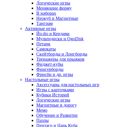
Логические игры
Меняющие форму
В наборах
Неокуб и Магнитные
Танграм
Активные игры
Йо-йо и Кендама
Мультидиски и OgoDisk
Петанк
Самокаты
Скейтборды и Лонгборды
Тренажеры для прыжков
Фиджет-кубы
Фингерборды
Фрисби и др. игры
Настольные игры
Аксессуары для настольных игр
Игры с карточками
Кубики Историй
Логические игры
Магнитные в дорогу
Мемо
Обучение и Развитие
Пазлы
Пентаго и Царь Куба