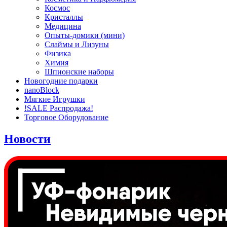
Космос
Кристаллы
Медицина
Опыты-домики (мини)
Слаймы и Лизуны
Физика
Химия
Шпионские наборы
Новогодние подарки
nanoBlock
Мягкие Игрушки
!SALE Распродажа!
Торговое Оборудование
Новости