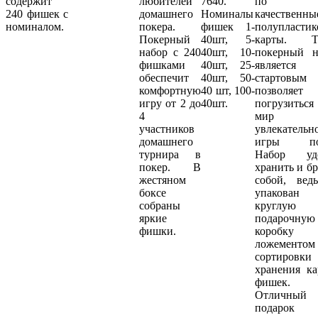
содержит
любителей
7640.
по 
240 фишек с
домашнего
Номиналы
качественны
номиналом.
покера.
фишек 1-
полупластик
Покерный
40шт, 5-
карты. Т
набор с 240
40шт, 10-
покерный н
фишками
40шт, 25-
является
обеспечит
40шт, 50-
стартовы
комфортную
40 шт, 100-
позволяет
игру от 2 до
40шт.
погрузить
4
мир
участников
увлекательн
домашнего
игры пок
турнира в
Набор уд
покер. В
хранить и бр
жестяном
собой, вед
боксе
упакова
собраны
круглую
яркие
подарочную
фишки.
коробк
ложементом
сортиров
хранения ка
фишек.
Отличный
подарок