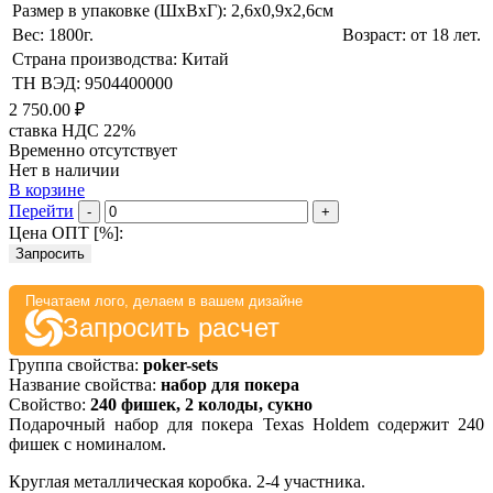
Размер в упаковке (ШхВxГ): 2,6х0,9х2,6cм
Вес: 1800г.
Возраст: от 18 лет.
Страна производства: Китай
ТН ВЭД: 9504400000
2 750.00 ₽
ставка НДС 22%
Временно отсутствует
Нет в наличии
В корзине
Перейти
-
+
Цена ОПТ [
%
]:
Запросить
Печатаем лого, делаем в вашем дизайне
Запросить расчет
Группа свойства:
poker-sets
Название свойства:
набор для покера
Свойство:
240 фишек, 2 колоды, сукно
Подарочный набор для покера Texas Holdem содержит 240
фишек с номиналом.
Круглая металлическая коробка. 2-4 участника.