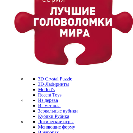
3D Crystal Puzzle
3D-Лабиринты
Meffert's
Recent Toys
Из дерева
Из металла
Зеркальные кубики
Кубики Рубика
Логические игры
Меняющие форму
В наборах