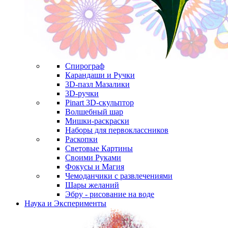
Спирограф
Карандаши и Ручки
3D-пазл Мазалики
3D-ручки
Pinart 3D-скульптор
Волшебный шар
Мишки-раскраски
Наборы для первоклассников
Раскопки
Световые Картины
Своими Руками
Фокусы и Магия
Чемоданчики с развлечениями
Шары желаний
Эбру - рисование на воде
Наука и Эксперименты