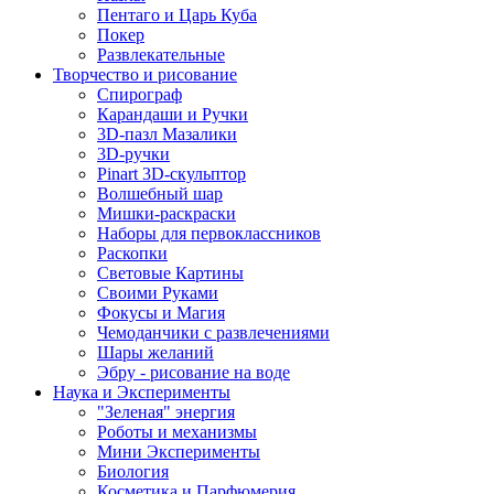
Пентаго и Царь Куба
Покер
Развлекательные
Творчество и рисование
Спирограф
Карандаши и Ручки
3D-пазл Мазалики
3D-ручки
Pinart 3D-скульптор
Волшебный шар
Мишки-раскраски
Наборы для первоклассников
Раскопки
Световые Картины
Своими Руками
Фокусы и Магия
Чемоданчики с развлечениями
Шары желаний
Эбру - рисование на воде
Наука и Эксперименты
"Зеленая" энергия
Роботы и механизмы
Мини Эксперименты
Биология
Косметика и Парфюмерия