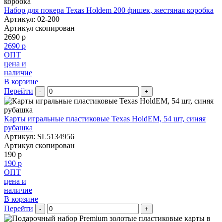
Набор для покера Texas Holdem 200 фишек, жестяная коробка
Артикул: 02-200
Артикул скопирован
2690 р
2690 р
ОПТ
цена и
наличие
В корзине
Перейти
-
+
Карты игральные пластиковые Texas HoldEM, 54 шт, синяя
рубашка
Артикул: SL5134956
Артикул скопирован
190 р
190 р
ОПТ
цена и
наличие
В корзине
Перейти
-
+