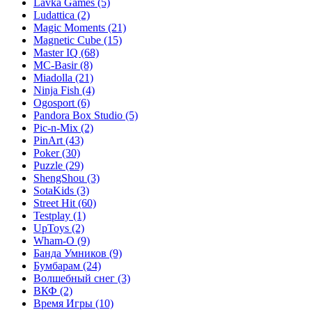
Lavka Games
(5)
Ludattica
(2)
Magic Moments
(21)
Magnetic Cube
(15)
Master IQ
(68)
MC-Basir
(8)
Miadolla
(21)
Ninja Fish
(4)
Ogosport
(6)
Pandora Box Studio
(5)
Pic-n-Mix
(2)
PinArt
(43)
Poker
(30)
Puzzle
(29)
ShengShou
(3)
SotaKids
(3)
Street Hit
(60)
Testplay
(1)
UpToys
(2)
Wham-O
(9)
Банда Умников
(9)
Бумбарам
(24)
Волшебный снег
(3)
ВКФ
(2)
Время Игры
(10)