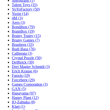
Spirograph
(1)
Talent Toys
(35)
YoYoFactory
(50)
Yuxin
(14)
4M
(3)
Aero
(3)
Bondibon
(79)
BrainBox
(19)
Brainy Trainy
(15)
Brainy Games
(7)
Brauberg
(33)
Budi Basa
(76)
Calligrata
(3)
Crystal Puzzle
(50)
Delfbrick
(39)
Drei Magier Schmidt
(3)
Erich Krause
(6)
Fanxin
(19)
Forceberg
(29)
Games Corporation
(3)
GAN
(5)
Hanayama
(97)
Happy Plant
(12)
IQ-Zabiaka
(8)
Klart
(1)