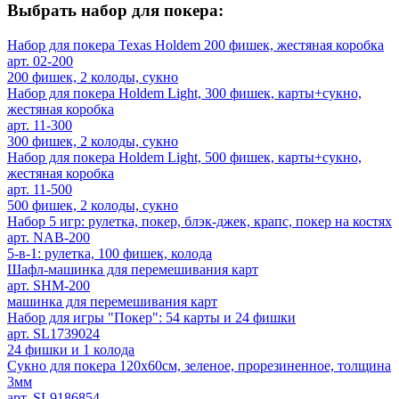
Выбрать набор для покера:
Набор для покера Texas Holdem 200 фишек, жестяная коробка
арт. 02-200
200 фишек, 2 колоды, сукно
Набор для покера Holdem Light, 300 фишек, карты+сукно,
жестяная коробка
арт. 11-300
300 фишек, 2 колоды, сукно
Набор для покера Holdem Light, 500 фишек, карты+сукно,
жестяная коробка
арт. 11-500
500 фишек, 2 колоды, сукно
Набор 5 игр: рулетка, покер, блэк-джек, крапс, покер на костях
арт. NAB-200
5-в-1: рулетка, 100 фишек, колода
Шафл-машинка для перемешивания карт
арт. SHM-200
машинка для перемешивания карт
Набор для игры "Покер": 54 карты и 24 фишки
арт. SL1739024
24 фишки и 1 колода
Сукно для покера 120х60см, зеленое, прорезиненное, толщина
3мм
арт. SL9186854