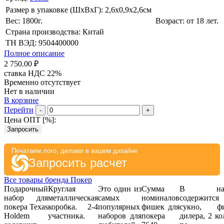
Размер в упаковке (ШхВxГ): 2,6х0,9х2,6cм
Вес: 1800г.
Возраст: от 18 лет.
Страна производства: Китай
ТН ВЭД: 9504400000
Полное описание
2 750.00 ₽
ставка НДС 22%
Временно отсутствует
Нет в наличии
В корзине
Перейти
-
+
Цена ОПТ [
%
]:
Запросить
Печатаем лого, делаем в вашем дизайне
Запросить расчет
Все товары бренда Покер
Подарочный
Круглая
Это один из
Сумма
В наб
набор для
металлическая
самых
номиналов
содержится
покера Texas
коробка. 2-4
популярных
фишек для
сукно, ф
Holdem
участника.
наборов для
покера
дилера, 2 к