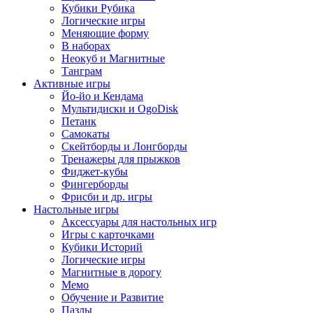
Кубики Рубика
Логические игры
Меняющие форму
В наборах
Неокуб и Магнитные
Танграм
Активные игры
Йо-йо и Кендама
Мультидиски и OgoDisk
Петанк
Самокаты
Скейтборды и Лонгборды
Тренажеры для прыжков
Фиджет-кубы
Фингерборды
Фрисби и др. игры
Настольные игры
Аксессуары для настольных игр
Игры с карточками
Кубики Историй
Логические игры
Магнитные в дорогу
Мемо
Обучение и Развитие
Пазлы