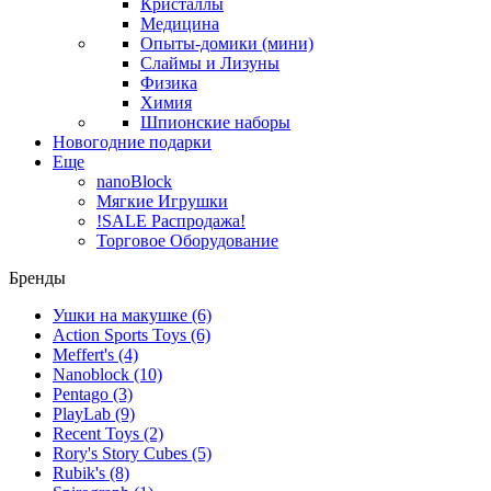
Кристаллы
Медицина
Опыты-домики (мини)
Слаймы и Лизуны
Физика
Химия
Шпионские наборы
Новогодние подарки
Еще
nanoBlock
Мягкие Игрушки
!SALE Распродажа!
Торговое Оборудование
Бренды
Ушки на макушке
(6)
Action Sports Toys
(6)
Meffert's
(4)
Nanoblock
(10)
Pentago
(3)
PlayLab
(9)
Recent Toys
(2)
Rory's Story Cubes
(5)
Rubik's
(8)