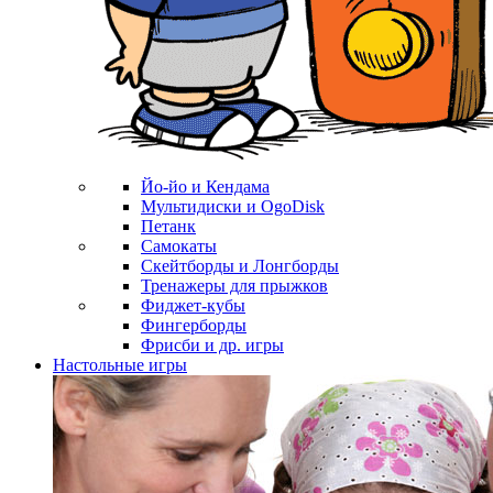
Йо-йо и Кендама
Мультидиски и OgoDisk
Петанк
Самокаты
Скейтборды и Лонгборды
Тренажеры для прыжков
Фиджет-кубы
Фингерборды
Фрисби и др. игры
Настольные игры