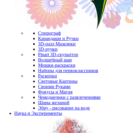
Спирограф
Карандаши и Ручки
3D-пазл Мазалики
3D-ручки
Pinart 3D-скульптор
Волшебный шар
Мишки-раскраски
Наборы для первоклассников
Раскопки
Световые Картины
Своими Руками
Фокусы и Магия
Чемоданчики с развлечениями
Шары желаний
Эбру - рисование на воде
Наука и Эксперименты