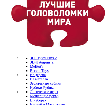
3D Crystal Puzzle
3D-Лабиринты
Meffert's
Recent Toys
Из дерева
Из металла
Зеркальные кубики
Кубики Рубика
Логические игры
Меняющие форму
В наборах
Неокуб и Магнитные