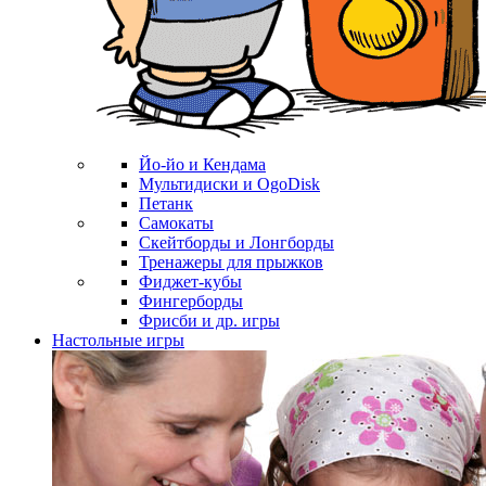
Йо-йо и Кендама
Мультидиски и OgoDisk
Петанк
Самокаты
Скейтборды и Лонгборды
Тренажеры для прыжков
Фиджет-кубы
Фингерборды
Фрисби и др. игры
Настольные игры