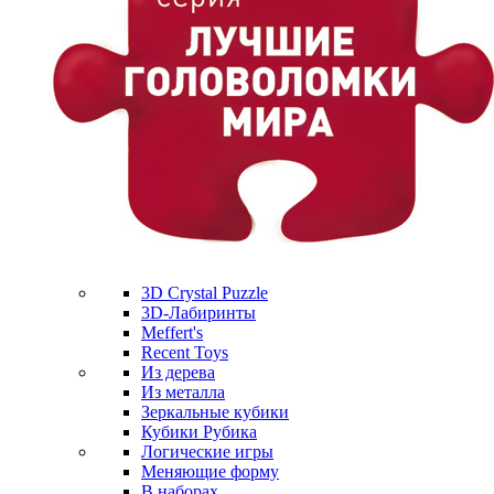
3D Crystal Puzzle
3D-Лабиринты
Meffert's
Recent Toys
Из дерева
Из металла
Зеркальные кубики
Кубики Рубика
Логические игры
Меняющие форму
В наборах