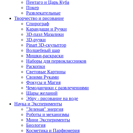
Пентаго и Царь Куба
Покер
Развлекательные
Творчество и рисование
Спирограф
Карандаши и Ручки
3D-пазл Мазалики
3D-ручки
Pinart 3D-скульптор
Волшебный шар
Мишки-раскраски
Наборы для первоклассников
Раскопки
Световые Картины
Своими Руками
Фокусы и Магия
Чемоданчики с развлечениями
Шары желаний
Эбру - рисование на воде
Наука и Эксперименты
"Зеленая" энергия
Роботы и механизмы
Мини Эксперименты
Биология
Косметика и Парфюмерия