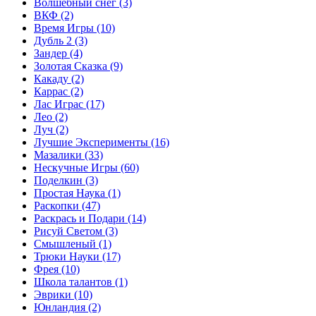
Волшебный снег
(3)
ВКФ
(2)
Время Игры
(10)
Дубль 2
(3)
Зандер
(4)
Золотая Сказка
(9)
Какаду
(2)
Каррас
(2)
Лас Играс
(17)
Лео
(2)
Луч
(2)
Лучшие Эксперименты
(16)
Мазалики
(33)
Нескучные Игры
(60)
Поделкин
(3)
Простая Наука
(1)
Раскопки
(47)
Раскрась и Подари
(14)
Рисуй Светом
(3)
Смышленый
(1)
Трюки Науки
(17)
Фрея
(10)
Школа талантов
(1)
Эврики
(10)
Юнландия
(2)