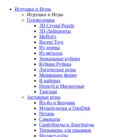
Игрушки и Игры
Игрушки и Игры
Головоломки
3D Crystal Puzzle
3D-Лабиринты
Meffert's
Recent Toys
Из дерева
Из металла
Зеркальные кубики
Кубики Рубика
Логические игры
Меняющие форму
В наборах
Неокуб и Магнитные
Танграм
Активные игры
Йо-йо и Кендама
Мультидиски и OgoDisk
Петанк
Самокаты
Скейтборды и Лонгборды
Тренажеры для прыжков
Фиджет-кубы