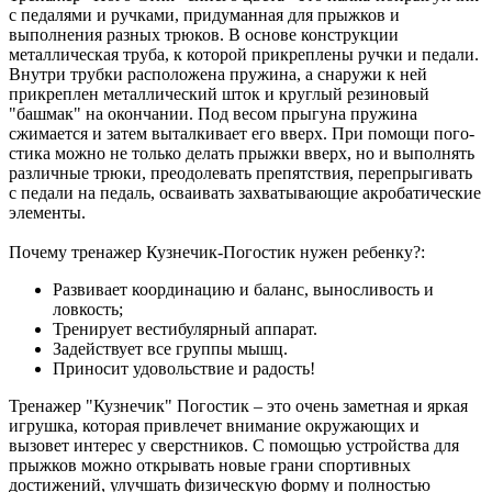
с педалями и ручками, придуманная для прыжков и
выполнения разных трюков. В основе конструкции
металлическая труба, к которой прикреплены ручки и педали.
Внутри трубки расположена пружина, а снаружи к ней
прикреплен металлический шток и круглый резиновый
"башмак" на окончании. Под весом прыгуна пружина
сжимается и затем выталкивает его вверх. При помощи пого-
стика можно не только делать прыжки вверх, но и выполнять
различные трюки, преодолевать препятствия, перепрыгивать
с педали на педаль, осваивать захватывающие акробатические
элементы.
Почему тренажер Кузнечик-Погостик нужен ребенку?:
Развивает координацию и баланс, выносливость и
ловкость;
Тренирует вестибулярный аппарат.
Задействует все группы мышц.
Приносит удовольствие и радость!
Тренажер "Кузнечик" Погостик – это очень заметная и яркая
игрушка, которая привлечет внимание окружающих и
вызовет интерес у сверстников. С помощью устройства для
прыжков можно открывать новые грани спортивных
достижений, улучшать физическую форму и полностью