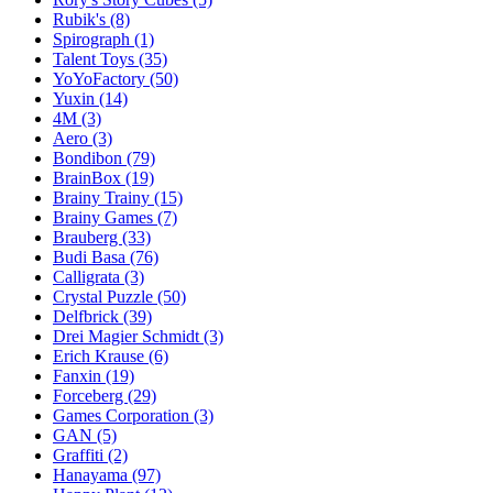
Rubik's
(8)
Spirograph
(1)
Talent Toys
(35)
YoYoFactory
(50)
Yuxin
(14)
4M
(3)
Aero
(3)
Bondibon
(79)
BrainBox
(19)
Brainy Trainy
(15)
Brainy Games
(7)
Brauberg
(33)
Budi Basa
(76)
Calligrata
(3)
Crystal Puzzle
(50)
Delfbrick
(39)
Drei Magier Schmidt
(3)
Erich Krause
(6)
Fanxin
(19)
Forceberg
(29)
Games Corporation
(3)
GAN
(5)
Graffiti
(2)
Hanayama
(97)