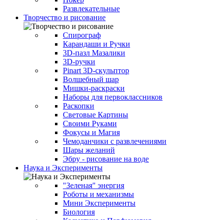
Развлекательные
Творчество и рисование
Спирограф
Карандаши и Ручки
3D-пазл Мазалики
3D-ручки
Pinart 3D-скульптор
Волшебный шар
Мишки-раскраски
Наборы для первоклассников
Раскопки
Световые Картины
Своими Руками
Фокусы и Магия
Чемоданчики с развлечениями
Шары желаний
Эбру - рисование на воде
Наука и Эксперименты
"Зеленая" энергия
Роботы и механизмы
Мини Эксперименты
Биология