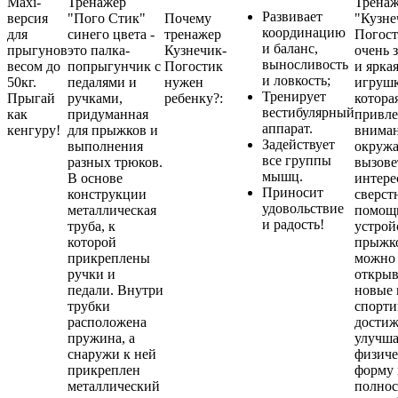
Maxi-
Тренажер
Трена
Развивает
версия
"Пого Стик"
Почему
"Кузне
координацию
для
синего цвета -
тренажер
Погост
и баланс,
прыгунов
это палка-
Кузнечик-
очень 
выносливость
весом до
попрыгунчик с
Погостик
и ярка
и ловкость;
50кг.
педалями и
нужен
игрушк
Тренирует
Прыгай
ручками,
ребенку?:
котора
вестибулярный
как
придуманная
привле
аппарат.
кенгуру!
для прыжков и
внима
Задействует
выполнения
окруж
все группы
разных трюков.
вызове
мышц.
В основе
интере
Приносит
конструкции
сверст
удовольствие
металлическая
помощ
и радость!
труба, к
устрой
которой
прыжк
прикреплены
можно
ручки и
открыв
педали. Внутри
новые 
трубки
спорт
расположена
достиж
пружина, а
улучша
снаружи к ней
физич
прикреплен
форму 
металлический
полно