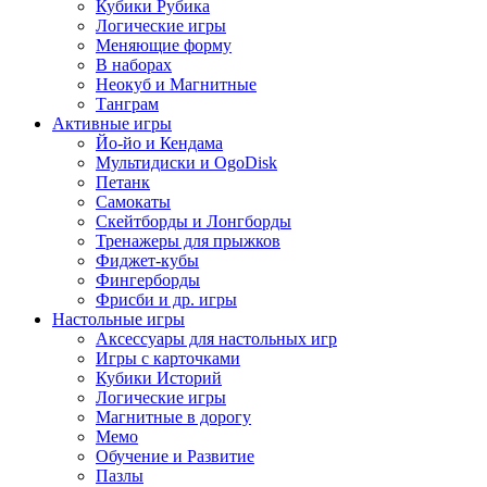
Кубики Рубика
Логические игры
Меняющие форму
В наборах
Неокуб и Магнитные
Танграм
Активные игры
Йо-йо и Кендама
Мультидиски и OgoDisk
Петанк
Самокаты
Скейтборды и Лонгборды
Тренажеры для прыжков
Фиджет-кубы
Фингерборды
Фрисби и др. игры
Настольные игры
Аксессуары для настольных игр
Игры с карточками
Кубики Историй
Логические игры
Магнитные в дорогу
Мемо
Обучение и Развитие
Пазлы