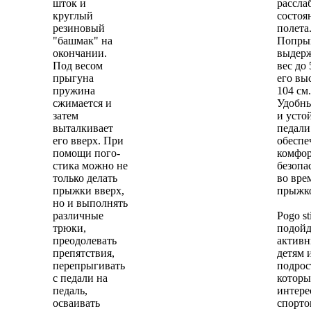
шток и
рассла
круглый
состоя
резиновый
полета
"башмак" на
Попры
окончании.
выдер
Под весом
вес до 
прыгуна
его вы
пружина
104 см
сжимается и
Удобны
затем
и усто
выталкивает
педали
его вверх. При
обеспе
помощи пого-
комфор
стика можно не
безопа
только делать
во вре
прыжки вверх,
прыжк
но и выполнять
различные
Pogo st
трюки,
подойд
преодолевать
актив
препятствия,
детям 
перепрыгивать
подрос
с педали на
которы
педаль,
интере
осваивать
спорто