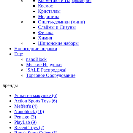
Косметика и Парфюмерия
Космос
Кристаллы
Медицина
Опыты-домики (мини)
Слаймы и Лизуны
Физика
Химия
Шпионские наборы
Новогодние подарки
Еще
nanoBlock
Мягкие Игрушки
!SALE Распродажа!
Торговое Оборудование
Бренды
Ушки на макушке
(6)
Action Sports Toys
(6)
Meffert's
(4)
Nanoblock
(10)
Pentago
(3)
PlayLab
(9)
Recent Toys
(2)
Rory's Story Cubes
(5)