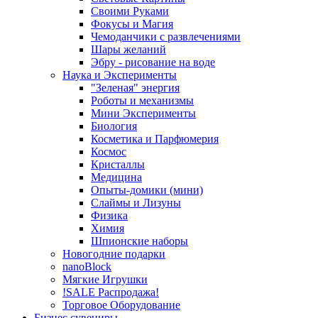
Своими Руками
Фокусы и Магия
Чемоданчики с развлечениями
Шары желаний
Эбру - рисование на воде
Наука и Эксперименты
"Зеленая" энергия
Роботы и механизмы
Мини Эксперименты
Биология
Косметика и Парфюмерия
Космос
Кристаллы
Медицина
Опыты-домики (мини)
Слаймы и Лизуны
Физика
Химия
Шпионские наборы
Новогодние подарки
nanoBlock
Мягкие Игрушки
!SALE Распродажа!
Торговое Оборудование
Бизнес сувениры