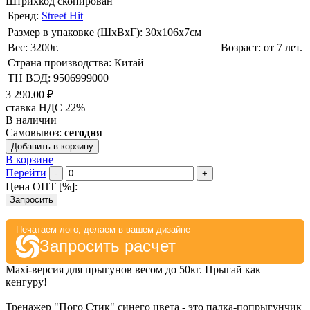
Штрихкод скопирован
Бренд:
Street Hit
Размер в упаковке (ШхВxГ): 30х106х7cм
Вес: 3200г.
Возраст: от 7 лет.
Страна производства: Китай
ТН ВЭД: 9506999000
3 290.00 ₽
ставка НДС 22%
В наличии
Самовывоз:
сегодня
Добавить в корзину
В корзине
Перейти
-
+
Цена ОПТ [
%
]:
Запросить
Печатаем лого, делаем в вашем дизайне
Запросить расчет
Maxi-версия для прыгунов весом до 50кг. Прыгай как
кенгуру!
Тренажер "Пого Стик" синего цвета - это палка-попрыгунчик