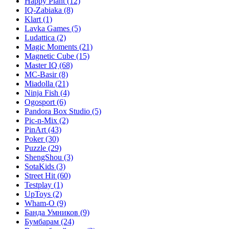
Happy Plant
(12)
IQ-Zabiaka
(8)
Klart
(1)
Lavka Games
(5)
Ludattica
(2)
Magic Moments
(21)
Magnetic Cube
(15)
Master IQ
(68)
MC-Basir
(8)
Miadolla
(21)
Ninja Fish
(4)
Ogosport
(6)
Pandora Box Studio
(5)
Pic-n-Mix
(2)
PinArt
(43)
Poker
(30)
Puzzle
(29)
ShengShou
(3)
SotaKids
(3)
Street Hit
(60)
Testplay
(1)
UpToys
(2)
Wham-O
(9)
Банда Умников
(9)
Бумбарам
(24)