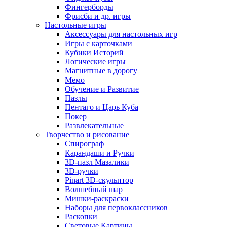
Фингерборды
Фрисби и др. игры
Настольные игры
Аксессуары для настольных игр
Игры с карточками
Кубики Историй
Логические игры
Магнитные в дорогу
Мемо
Обучение и Развитие
Пазлы
Пентаго и Царь Куба
Покер
Развлекательные
Творчество и рисование
Спирограф
Карандаши и Ручки
3D-пазл Мазалики
3D-ручки
Pinart 3D-скульптор
Волшебный шар
Мишки-раскраски
Наборы для первоклассников
Раскопки
Световые Картины