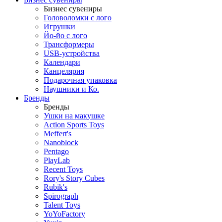
Бизнес сувениры
Головоломки с лого
Игрушки
Йо-йо с лого
Трансформеры
USB-устройства
Календари
Канцелярия
Подарочная упаковка
Наушники и Ко.
Бренды
Бренды
Ушки на макушке
Action Sports Toys
Meffert's
Nanoblock
Pentago
PlayLab
Recent Toys
Rory's Story Cubes
Rubik's
Spirograph
Talent Toys
YoYoFactory