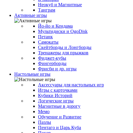
Неокуб и Магнитные
Танграм
Активные игры
Йо-йо и Кендама
Мультидиски и OgoDisk
Петанк
Самокаты
Скейтборды и Лонгборды
Тренажеры для прыжков
Фиджет-кубы
Фингерборды
Фрисби и др. игры
Настольные игры
Аксессуары для настольных игр
Игры с карточками
Кубики Историй
Логические игры
Магнитные в дорогу
Мемо
Обучение и Развитие
Пазлы
Пентаго и Царь Куба
Покер