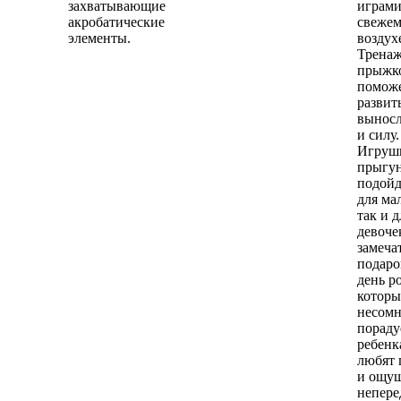
захватывающие
играми
акробатические
свеже
элементы.
воздух
Тренаж
прыжк
помож
развит
выносл
и силу.
Игруш
прыгу
подойд
для ма
так и д
девоче
замеча
подаро
день р
котор
несом
пораду
ребенк
любят 
и ощу
непере