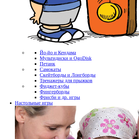
Йо-йо и Кендама
Мультидиски и OgoDisk
Петанк
Самокаты
Скейтборды и Лонгборды
Тренажеры для прыжков
Фиджет-кубы
Фингерборды
Фрисби и др. игры
Настольные игры