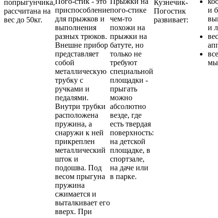
Пого-стик - это
Прыжки на
ко
попрыгунчика,
Кузнечик-
приспособление
пого-стике
и б
рассчитана на
Погостик
для прыжков и
чем-то
вы
вес до 50кг.
развивает:
выполнения
похожи на
и л
разных трюков.
прыжки на
ве
Внешне прибор
батуте, но
ап
представляет
только не
вс
собой
требуют
мы
металлическую
специальной
трубку с
площадки -
ручками и
прыгать
педалями.
можно
Внутри трубки
абсолютно
расположена
везде, где
пружина, а
есть твердая
снаружи к ней
поверхность:
прикреплен
на детской
металлический
площадке, в
шток и
спортзале,
подошва. Под
на даче или
весом прыгуна
в парке.
пружина
сжимается и
выталкивает его
вверх. При