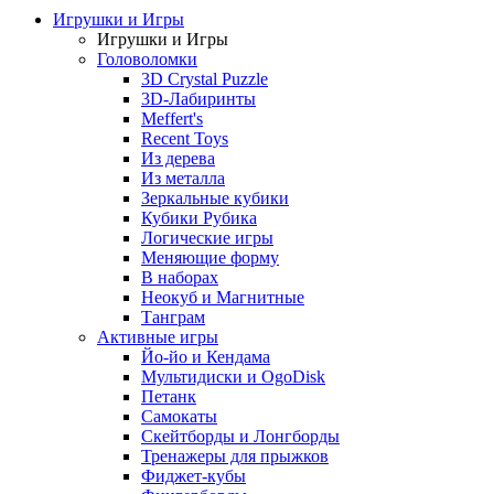
Игрушки и Игры
Игрушки и Игры
Головоломки
3D Crystal Puzzle
3D-Лабиринты
Meffert's
Recent Toys
Из дерева
Из металла
Зеркальные кубики
Кубики Рубика
Логические игры
Меняющие форму
В наборах
Неокуб и Магнитные
Танграм
Активные игры
Йо-йо и Кендама
Мультидиски и OgoDisk
Петанк
Самокаты
Скейтборды и Лонгборды
Тренажеры для прыжков
Фиджет-кубы