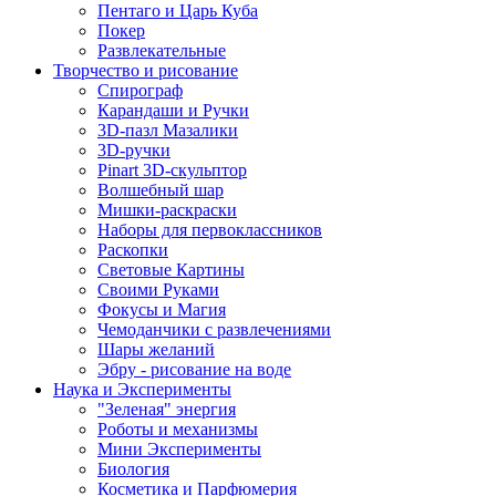
Пентаго и Царь Куба
Покер
Развлекательные
Творчество и рисование
Спирограф
Карандаши и Ручки
3D-пазл Мазалики
3D-ручки
Pinart 3D-скульптор
Волшебный шар
Мишки-раскраски
Наборы для первоклассников
Раскопки
Световые Картины
Своими Руками
Фокусы и Магия
Чемоданчики с развлечениями
Шары желаний
Эбру - рисование на воде
Наука и Эксперименты
"Зеленая" энергия
Роботы и механизмы
Мини Эксперименты
Биология
Косметика и Парфюмерия