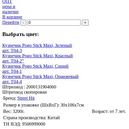
ОПТ
цена и
наличие
В корзине
Перейти
-
+
Выбрать цвет:
Кузнечик Pogo Stick Maxi, Зеленый
арт. T04-3
Кузнечик Pogo Stick Maxi, Красный
арт. T04-2"
Кузнечик Pogo Stick Maxi, Синий
арт. T04-1
Кузнечик Pogo Stick Maxi, Оранжевый
арт. T04-4
Штрихкод :
2000131904060
Штрихкод скопирован
Бренд:
Street Hit
Размер в упаковке (ШхВxГ): 30х106х7cм
Вес: 3200г.
Возраст: от 7 лет.
Страна производства: Китай
ТН ВЭД: 9506999000