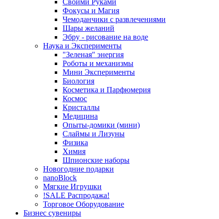
Своими Руками
Фокусы и Магия
Чемоданчики с развлечениями
Шары желаний
Эбру - рисование на воде
Наука и Эксперименты
"Зеленая" энергия
Роботы и механизмы
Мини Эксперименты
Биология
Косметика и Парфюмерия
Космос
Кристаллы
Медицина
Опыты-домики (мини)
Слаймы и Лизуны
Физика
Химия
Шпионские наборы
Новогодние подарки
nanoBlock
Мягкие Игрушки
!SALE Распродажа!
Торговое Оборудование
Бизнес сувениры