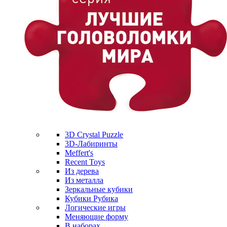
3D Crystal Puzzle
3D-Лабиринты
Meffert's
Recent Toys
Из дерева
Из металла
Зеркальные кубики
Кубики Рубика
Логические игры
Меняющие форму
В наборах