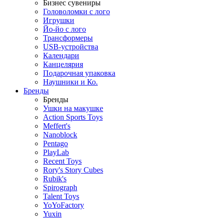
Бизнес сувениры
Головоломки с лого
Игрушки
Йо-йо с лого
Трансформеры
USB-устройства
Календари
Канцелярия
Подарочная упаковка
Наушники и Ко.
Бренды
Бренды
Ушки на макушке
Action Sports Toys
Meffert's
Nanoblock
Pentago
PlayLab
Recent Toys
Rory's Story Cubes
Rubik's
Spirograph
Talent Toys
YoYoFactory
Yuxin