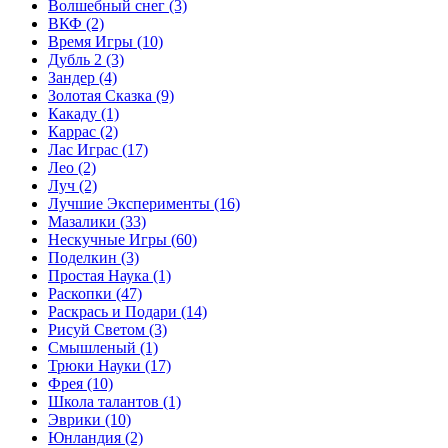
Волшебный снег
(3)
ВКФ
(2)
Время Игры
(10)
Дубль 2
(3)
Зандер
(4)
Золотая Сказка
(9)
Какаду
(1)
Каррас
(2)
Лас Играс
(17)
Лео
(2)
Луч
(2)
Лучшие Эксперименты
(16)
Мазалики
(33)
Нескучные Игры
(60)
Поделкин
(3)
Простая Наука
(1)
Раскопки
(47)
Раскрась и Подари
(14)
Рисуй Светом
(3)
Смышленый
(1)
Трюки Науки
(17)
Фрея
(10)
Школа талантов
(1)
Эврики
(10)
Юнландия
(2)