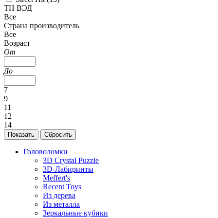
ТН ВЭД
Все
Страна производитель
Все
Возраст
От
До
7
9
11
12
14
Головоломки
3D Crystal Puzzle
3D-Лабиринты
Meffert's
Recent Toys
Из дерева
Из металла
Зеркальные кубики