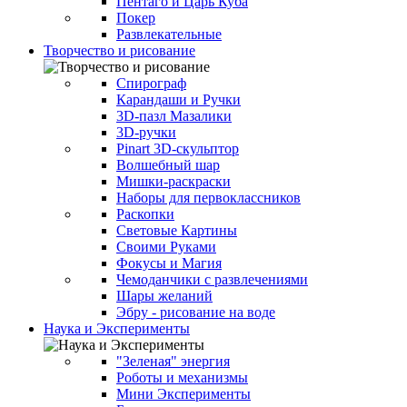
Пентаго и Царь Куба
Покер
Развлекательные
Творчество и рисование
Спирограф
Карандаши и Ручки
3D-пазл Мазалики
3D-ручки
Pinart 3D-скульптор
Волшебный шар
Мишки-раскраски
Наборы для первоклассников
Раскопки
Световые Картины
Своими Руками
Фокусы и Магия
Чемоданчики с развлечениями
Шары желаний
Эбру - рисование на воде
Наука и Эксперименты
"Зеленая" энергия
Роботы и механизмы
Мини Эксперименты