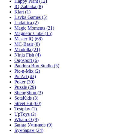
Happy Plant
(12)
IQ-Zabiaka
(8)
Klart
(1)
Lavka Games
(5)
Ludattica
(2)
Magic Moments
(21)
Magnetic Cube
(15)
Master IQ
(68)
MC-Basir
(8)
Miadolla
(21)
Ninja Fish
(4)
Ogosport
(6)
Pandora Box Studio
(5)
Pic-n-Mix
(2)
PinArt
(43)
Poker
(30)
Puzzle
(29)
ShengShou
(3)
SotaKids
(3)
Street Hit
(60)
Testplay
(1)
UpToys
(2)
Wham-O
(9)
Банда Умников
(9)
Бумбарам
(24)