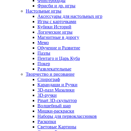
Фингерборды
Фрисби и др. игры
Настольные игры
Аксессуары для настольных игр
Игры с карточками
Кубики Историй
Логические игры
Магнитные в дорогу
Мемо
Обучение и Развитие
Пазлы
Пентаго и Царь Куба
Покер
Развлекательные
Творчество и рисование
Спирограф
Карандаши и Ручки
3D-пазл Мазалики
3D-ручки
Pinart 3D-скульптор
Волшебный шар
Мишки-раскраски
Наборы для первоклассников
Раскопки
Световые Картины