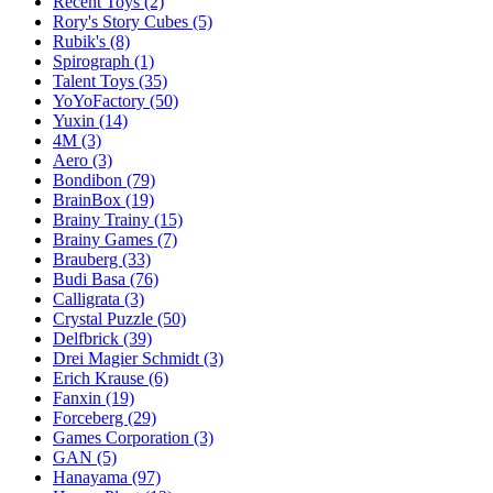
Recent Toys
(2)
Rory's Story Cubes
(5)
Rubik's
(8)
Spirograph
(1)
Talent Toys
(35)
YoYoFactory
(50)
Yuxin
(14)
4M
(3)
Aero
(3)
Bondibon
(79)
BrainBox
(19)
Brainy Trainy
(15)
Brainy Games
(7)
Brauberg
(33)
Budi Basa
(76)
Calligrata
(3)
Crystal Puzzle
(50)
Delfbrick
(39)
Drei Magier Schmidt
(3)
Erich Krause
(6)
Fanxin
(19)
Forceberg
(29)
Games Corporation
(3)
GAN
(5)
Hanayama
(97)