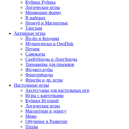
Кубики Рубика
Логические игры
Меняющие форму
В наборах
Неокуб и Магнитные
Танграм
Активные игры
Йо-йо и Кендама
Мультидиски и OgoDisk
Петанк
Самокаты
Скейтборды и Лонгборды
Тренажеры для прыжков
Фиджет-кубы
Фингерборды
Фрисби и др. игры
Настольные игры
Аксессуары для настольных игр
Игры с карточками
Кубики Историй
Логические игры
Магнитные в дорогу
Мемо
Обучение и Развитие
Пазлы