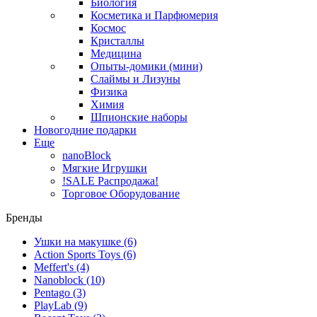
Биология
Косметика и Парфюмерия
Космос
Кристаллы
Медицина
Опыты-домики (мини)
Слаймы и Лизуны
Физика
Химия
Шпионские наборы
Новогодние подарки
Еще
nanoBlock
Мягкие Игрушки
!SALE Распродажа!
Торговое Оборудование
Бренды
Ушки на макушке
(6)
Action Sports Toys
(6)
Meffert's
(4)
Nanoblock
(10)
Pentago
(3)
PlayLab
(9)