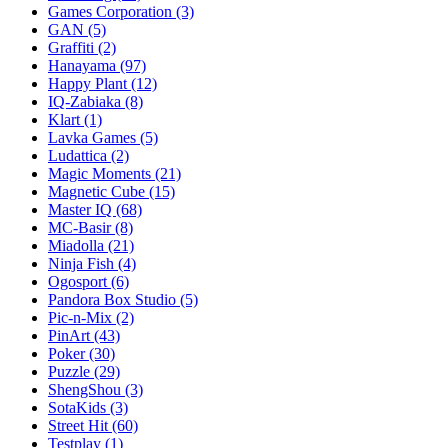
Games Corporation
(3)
GAN
(5)
Graffiti
(2)
Hanayama
(97)
Happy Plant
(12)
IQ-Zabiaka
(8)
Klart
(1)
Lavka Games
(5)
Ludattica
(2)
Magic Moments
(21)
Magnetic Cube
(15)
Master IQ
(68)
MC-Basir
(8)
Miadolla
(21)
Ninja Fish
(4)
Ogosport
(6)
Pandora Box Studio
(5)
Pic-n-Mix
(2)
PinArt
(43)
Poker
(30)
Puzzle
(29)
ShengShou
(3)
SotaKids
(3)
Street Hit
(60)
Testplay
(1)