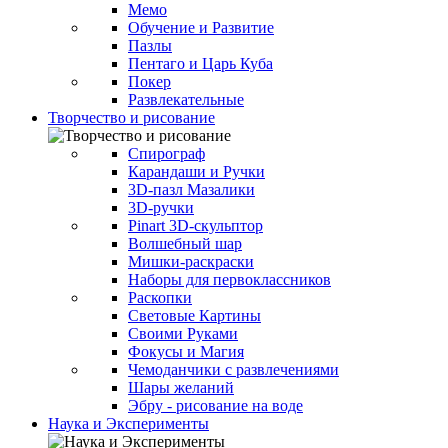
Мемо
Обучение и Развитие
Пазлы
Пентаго и Царь Куба
Покер
Развлекательные
Творчество и рисование
Спирограф
Карандаши и Ручки
3D-пазл Мазалики
3D-ручки
Pinart 3D-скульптор
Волшебный шар
Мишки-раскраски
Наборы для первоклассников
Раскопки
Световые Картины
Своими Руками
Фокусы и Магия
Чемоданчики с развлечениями
Шары желаний
Эбру - рисование на воде
Наука и Эксперименты