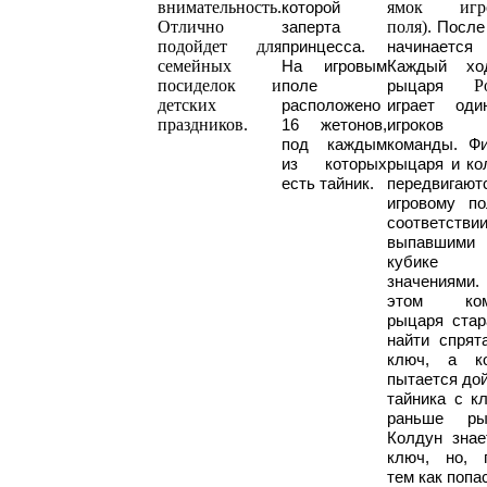
внимательность.
ямок игро
которой
Отлично
поля)
заперта
. После
подойдет для
принцесса.
начинается 
семейных
На игровым
Каждый хо
посиделок и
Р
поле
рыцаря
детских
расположено
играет од
праздников.
16 жетонов,
игроков
под каждым
команды. Фи
из которых
рыцаря и ко
есть тайник.
передвигают
игровому п
соответст
выпавшим
кубике
значениями
этом ком
рыцаря стар
найти спрят
ключ, а к
пытается дой
тайника с к
раньше ры
Колдун знает
ключ, но, 
тем как попа