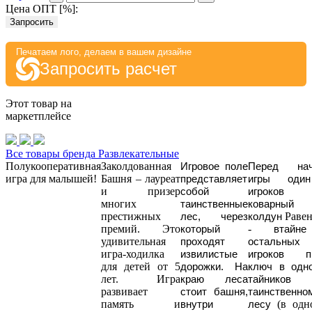
Цена ОПТ [
%
]:
Запросить
Печатаем лого, делаем в вашем дизайне
Запросить расчет
Этот товар на
маркетплейсе
Все товары бренда Развлекательные
Полукооперативная
Заколдованная
Игровое поле
Перед нач
игра для малышей!
Башня – лауреат
представляет
игры оди
и призер
собой
игроко
многих
таинственные
коварный
престижных
Равен
лес, через
колдун
премий. Это
-
который
втайне
удивительная
проходят
остальных
игра-ходилка
извилистые
игроков п
для детей от 5
дорожки. На
ключ в одн
лет. Игра
краю леса
тайнико
развивает
стоит башня,
таинственно
память и
(в одн
внутри
лесу