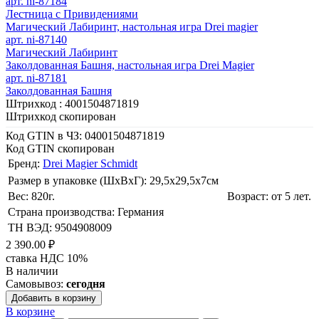
арт. ni-87184
Лестница с Привидениями
Магический Лабиринт, настольная игра Drei magier
арт. ni-87140
Магический Лабиринт
Заколдованная Башня, настольная игра Drei Magier
арт. ni-87181
Заколдованная Башня
Штрихкод :
4001504871819
Штрихкод скопирован
Код GTIN в ЧЗ:
04001504871819
Код GTIN скопирован
Бренд:
Drei Magier Schmidt
Размер в упаковке (ШхВxГ): 29,5х29,5х7cм
Вес: 820г.
Возраст: от 5 лет.
Страна производства: Германия
ТН ВЭД: 9504908009
2 390.00 ₽
ставка НДС 10%
В наличии
Самовывоз:
сегодня
Добавить в корзину
В корзине