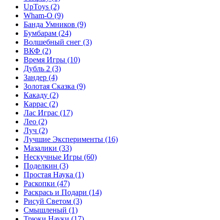
UpToys
(2)
Wham-O
(9)
Банда Умников
(9)
Бумбарам
(24)
Волшебный снег
(3)
ВКФ
(2)
Время Игры
(10)
Дубль 2
(3)
Зандер
(4)
Золотая Сказка
(9)
Какаду
(2)
Каррас
(2)
Лас Играс
(17)
Лео
(2)
Луч
(2)
Лучшие Эксперименты
(16)
Мазалики
(33)
Нескучные Игры
(60)
Поделкин
(3)
Простая Наука
(1)
Раскопки
(47)
Раскрась и Подари
(14)
Рисуй Светом
(3)
Смышленый
(1)
Трюки Науки
(17)