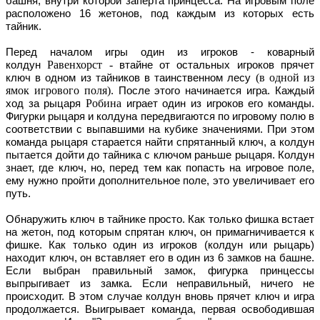
башня, внутри которой заперта принцесса. На игровым поле
расположено 16 жетонов, под каждым из которых есть
тайник.
Перед началом игры один из игроков - коварный
Равенхорст -
колдун
втайне от остальных игроков прячет
(в одной из
ключ в одном из тайников в таинственном лесу
ямок игрового поля)
. После этого начинается игра. Каждый
Робина
ход за рыцаря
играет один из игроков его команды.
Фигурки рыцаря и колдуна передвигаются по игровому полю в
соответствии с выпавшими на кубике значениями. При этом
команда рыцаря старается найти спрятанный ключ, а колдун
пытается дойти до тайника с ключом раньше рыцаря. Колдун
знает, где ключ, но, перед тем как попасть на игровое поле,
ему нужно пройти дополнительное поле, это увеличивает его
путь.
Обнаружить ключ в тайнике просто. Как только фишка встает
на жетон, под которым спрятан ключ, он примагничивается к
фишке. Как только один из игроков (колдун или рыцарь)
находит ключ, он вставляет его в один из 6 замков на башне.
Если выбран правильный замок, фигурка принцессы
выпрыгивает из замка. Если неправильный, ничего не
происходит. В этом случае колдун вновь прячет ключ и игра
продолжается. Выигрывает команда, первая освободившая