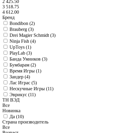
2 425.50
3 518.75
4 612.00
Бренд
Bondibon (
2
)
Brauberg (
3
)
Drei Magier Schmidt (
3
)
Ninja Fish (
4
)
UpToys (
1
)
PlayLab (
3
)
Банда Умников (
3
)
Бумбарам (
2
)
Время Игры (
1
)
Зандер (
4
)
Лас Играс (
5
)
Нескучные Игры (
11
)
Эврикус (
11
)
ТН ВЭД
Все
Новинка
Да (
10
)
Страна производитель
Все
Возраст