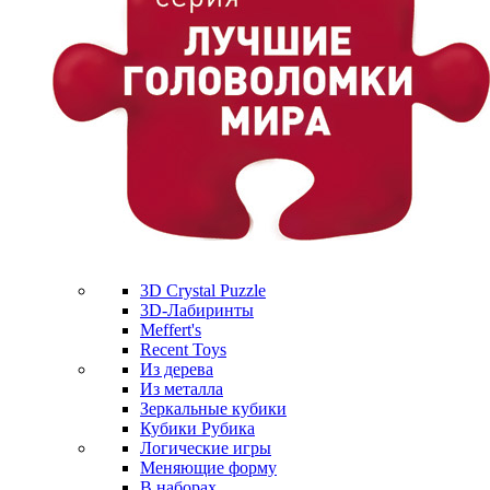
3D Crystal Puzzle
3D-Лабиринты
Meffert's
Recent Toys
Из дерева
Из металла
Зеркальные кубики
Кубики Рубика
Логические игры
Меняющие форму
В наборах