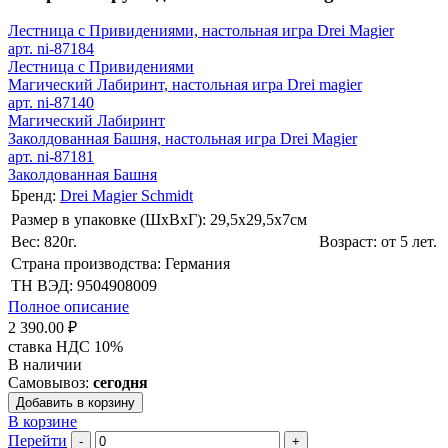
Лестница с Привидениями, настольная игра Drei Magier
арт. ni-87184
Лестница с Привидениями
Магический Лабиринт, настольная игра Drei magier
арт. ni-87140
Магический Лабиринт
Заколдованная Башня, настольная игра Drei Magier
арт. ni-87181
Заколдованная Башня
Бренд:
Drei Magier Schmidt
Размер в упаковке (ШхВxГ): 29,5х29,5х7cм
Вес: 820г.
Возраст: от 5 лет.
Страна производства: Германия
ТН ВЭД: 9504908009
Полное описание
2 390.00 ₽
ставка НДС 10%
В наличии
Самовывоз:
сегодня
Добавить в корзину
В корзине
Перейти
-
+