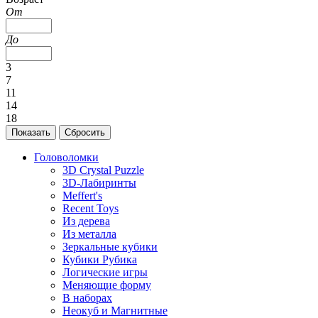
От
До
3
7
11
14
18
Головоломки
3D Crystal Puzzle
3D-Лабиринты
Meffert's
Recent Toys
Из дерева
Из металла
Зеркальные кубики
Кубики Рубика
Логические игры
Меняющие форму
В наборах
Неокуб и Магнитные