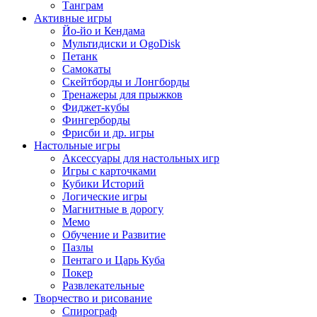
Танграм
Активные игры
Йо-йо и Кендама
Мультидиски и OgoDisk
Петанк
Самокаты
Скейтборды и Лонгборды
Тренажеры для прыжков
Фиджет-кубы
Фингерборды
Фрисби и др. игры
Настольные игры
Аксессуары для настольных игр
Игры с карточками
Кубики Историй
Логические игры
Магнитные в дорогу
Мемо
Обучение и Развитие
Пазлы
Пентаго и Царь Куба
Покер
Развлекательные
Творчество и рисование
Спирограф