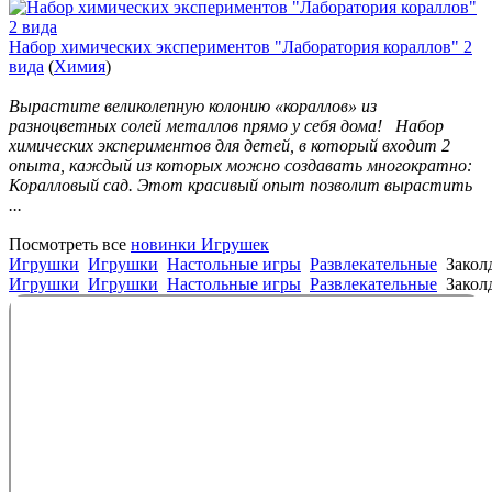
Набор химических экспериментов "Лаборатория кораллов" 2
вида
(
Химия
)
Вырастите великолепную колонию «кораллов» из
разноцветных солей металлов прямо у себя дома! Набор
химических экспериментов для детей, в который входит 2
опыта, каждый из которых можно создавать многократно:
Коралловый сад. Этот красивый опыт позволит вырастить
...
Посмотреть все
новинки Игрушек
Игрушки
Игрушки
Настольные игры
Развлекательные
Закол
Игрушки
Игрушки
Настольные игры
Развлекательные
Закол