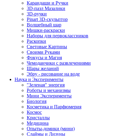
Карандаши и Ручки
3D-пазл Мазалики
3D-ручки
Pinart 3D-скульптор
Волшебный шар
Мишки-раскраски
Наборы для первоклассников
Раскопки
Световые Картины
Своими Руками
Фокусы и Магия
Чемоданчики с развлечениями
Шары желаний
Эбру - рисование на воде
Наука и Эксперименты
"Зеленая" энергия
Роботы и механизмы
Мини Эксперименты
Биология
Косметика и Парфюмерия
Космос
Кристаллы
Медицина
Опыты-домики (мини)
Слаймы и Лизуны