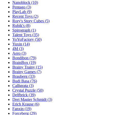
Nanoblock
(10)
Pentago
(3)
PlayLab
(9)
Recent Toys
(2)
Rory's Story Cubes
(5)
Rubik's
(8)
Spirograph
(1)
Talent Toys
(35)
YoYoFactory
(50)
Yuxin
(14)
4M
(3)
Aero
(3)
Bondibon
(79)
BrainBox
(19)
Brainy Trainy
(15)
Brainy Games
(7)
Brauberg
(33)
Budi Basa
(76)
Calligrata
(3)
Crystal Puzzle
(50)
Delfbrick
(39)
Drei Magier Schmidt
(3)
Erich Krause
(6)
Fanxin
(19)
Forceberg
(29)