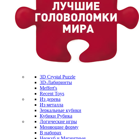
3D Crystal Puzzle
3D-Лабиринты
Meffert's
Recent Toys
Из дерева
Из металла
Зеркальные кубики
Кубики Рубика
Логические игры
Меняющие форму
В наборах
Неокуб и Магнитные