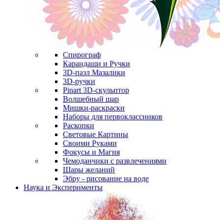
Спирограф
Карандаши и Ручки
3D-пазл Мазалики
3D-ручки
Pinart 3D-скульптор
Волшебный шар
Мишки-раскраски
Наборы для первоклассников
Раскопки
Световые Картины
Своими Руками
Фокусы и Магия
Чемоданчики с развлечениями
Шары желаний
Эбру - рисование на воде
Наука и Эксперименты