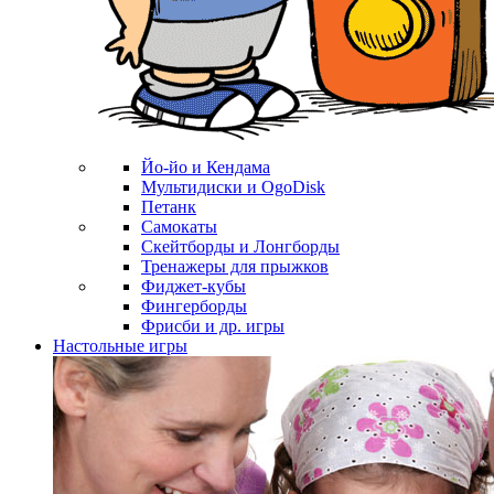
Йо-йо и Кендама
Мультидиски и OgoDisk
Петанк
Самокаты
Скейтборды и Лонгборды
Тренажеры для прыжков
Фиджет-кубы
Фингерборды
Фрисби и др. игры
Настольные игры