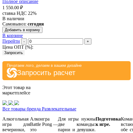
Полное описание
1 550.00 ₽
ставка НДС 22%
В наличии
Самовывоз:
сегодня
Добавить в корзину
В корзине
Перейти
-
+
Цена ОПТ [
%
]:
Запросить
Печатаем лого, делаем в вашем дизайне
Запросить расчет
Этот товар на
маркетплейсе
Все товары бренда Развлекательные
Алкогольная
Алкоигра
Для игры нужны
Подготовка
Кома
игра для
Battle
Pong
—
две команды:
к игре.
вста
вечеринки,
это
парни и девушки.
обе с