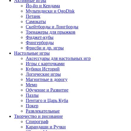
Активные игры
Йо-йо и Кендама
Мультидиски и OgoDisk
Петанк
Самокаты
Скейтборды и Лонгборды
Тренажеры для прыжков
Фиджет-кубы
Фингерборды
Фрисби и др. игры
Настольные игры
Аксессуары для настольных игр
Игры с карточками
Кубики Историй
Логические игры
Магнитные в дорогу
Мемо
Обучение и Развитие
Пазлы
Пентаго и Царь Куба
Покер
Развлекательные
Творчество и рисование
Спирограф
Карандаши и Ручки