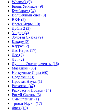
Wham-O
(9)
Банда Умников
(9)
Бумбарам
(24)
Волшебный снег
(3)
ВКФ
(2)
Время Игры
(10)
Дубль 2
(3)
Зандер
(4)
Золотая Сказка
(9)
Какаду
(2)
Каррас
(2)
Лас Играс
(17)
Лео
(2)
Луч
(2)
Лучшие Эксперименты
(16)
Мазалики
(33)
Нескучные Игры
(60)
Поделкин
(3)
Простая Наука
(1)
Раскопки
(47)
Раскрась и Подари
(14)
Рисуй Светом
(3)
Смышленый
(1)
Трюки Науки
(17)
Фрея
(10)