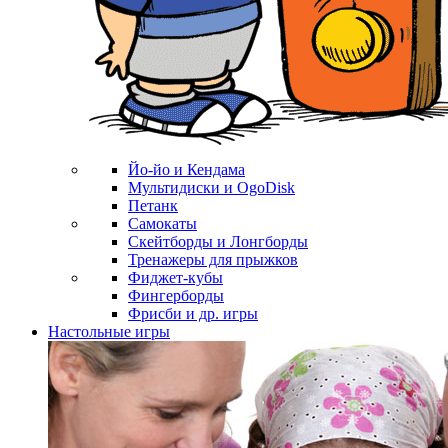
Йо-йо и Кендама
Мультидиски и OgoDisk
Петанк
Самокаты
Скейтборды и Лонгборды
Тренажеры для прыжков
Фиджет-кубы
Фингерборды
Фрисби и др. игры
Настольные игры