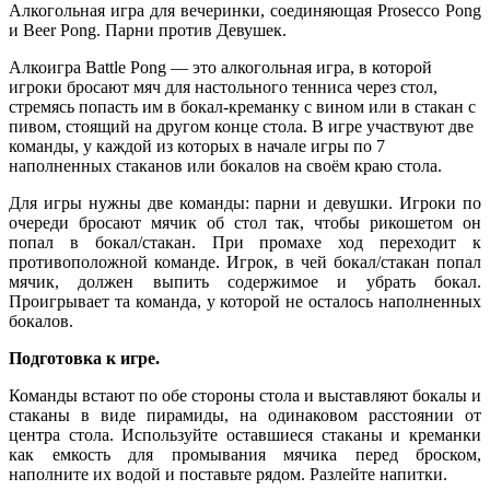
Алкогольная игра для вечеринки, соединяющая Prosecco Pong
и Beer Pong. Парни против Девушек.
Алкоигра
Battle
Pong
— это
алкогольная
игра,
в
которой
игроки
бросают
мяч
для
настольного
тенниса
через
стол,
стремясь
попасть
им
в
бокал-креманку с вином
или
в стакан
с
пивом,
стоящий
на
другом
конце
стола.
В
игре
участвуют
две
команды,
у каждой
из
которых
в начале игры по 7
наполненных
стаканов или бокалов
на
своём
краю
стола.
Для игры нужны две команды: парни и девушки. Игроки по
очереди бросают мячик об стол так, чтобы рикошетом он
попал в бокал/стакан. При промахе ход переходит к
противоположной команде. Игрок, в чей бокал/стакан попал
мячик, должен выпить содержимое и убрать бокал.
Проигрывает та команда, у которой не осталось наполненных
бокалов.
Подготовка к игре.
Команды встают по обе стороны стола и выставляют бокалы и
стаканы в виде пирамиды, на одинаковом расстоянии от
центра стола. Используйте оставшиеся стаканы и креманки
как емкость для промывания мячика перед броском,
наполните их водой и поставьте рядом. Разлейте напитки.