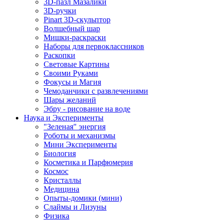
3D-пазл Мазалики
3D-ручки
Pinart 3D-скульптор
Волшебный шар
Мишки-раскраски
Наборы для первоклассников
Раскопки
Световые Картины
Своими Руками
Фокусы и Магия
Чемоданчики с развлечениями
Шары желаний
Эбру - рисование на воде
Наука и Эксперименты
"Зеленая" энергия
Роботы и механизмы
Мини Эксперименты
Биология
Косметика и Парфюмерия
Космос
Кристаллы
Медицина
Опыты-домики (мини)
Слаймы и Лизуны
Физика