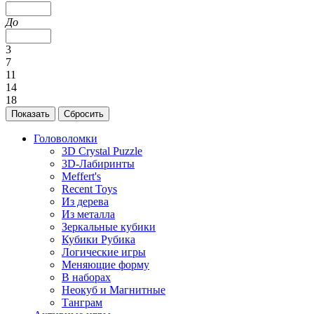
До
3
7
11
14
18
Головоломки
3D Crystal Puzzle
3D-Лабиринты
Meffert's
Recent Toys
Из дерева
Из металла
Зеркальные кубики
Кубики Рубика
Логические игры
Меняющие форму
В наборах
Неокуб и Магнитные
Танграм