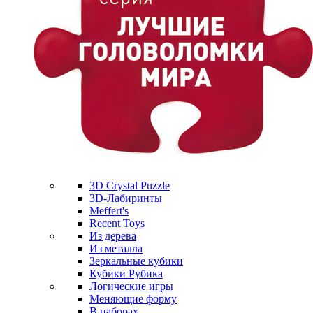
3D Crystal Puzzle
3D-Лабиринты
Meffert's
Recent Toys
Из дерева
Из металла
Зеркальные кубики
Кубики Рубика
Логические игры
Меняющие форму
В наборах