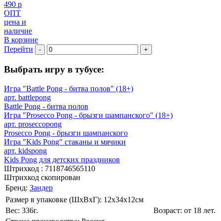
490 р
ОПТ
цена и
наличие
В корзине
Перейти
-
+
Выбрать игру в тубусе:
Игра "Battle Pong - битва полов" (18+)
арт. battlepong
Battle Pong - битва полов
Игра "Prosecco Pong - брызги шампанского" (18+)
арт. proseccopong
Prosecco Pong - брызги шампанского
Игра "Kids Pong" стаканы и мячики
арт. kidspong
Kids Pong для детских праздников
Штрихкод :
7118746565110
Штрихкод скопирован
Бренд:
Зандер
Размер в упаковке (ШхВxГ): 12х34х12cм
Вес: 336г.
Возраст: от 18 лет.