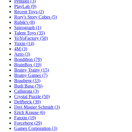
Pentago
(3)
PlayLab
(9)
Recent Toys
(2)
Rory's Story Cubes
(5)
Rubik's
(8)
Spirograph
(1)
Talent Toys
(35)
YoYoFactory
(50)
Yuxin
(14)
4M
(3)
Aero
(3)
Bondibon
(79)
BrainBox
(19)
Brainy Trainy
(15)
Brainy Games
(7)
Brauberg
(33)
Budi Basa
(76)
Calligrata
(3)
Crystal Puzzle
(50)
Delfbrick
(39)
Drei Magier Schmidt
(3)
Erich Krause
(6)
Fanxin
(19)
Forceberg
(29)
Games Corporation
(3)