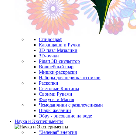
Спирограф
Карандаши и Ручки
3D-пазл Мазалики
3D-ручки
Pinart 3D-скульптор
Волшебный шар
Мишки-раскраски
Наборы для первоклассников
Раскопки
Световые Картины
Своими Руками
Фокусы и Магия
Чемоданчики с развлечениями
Шары желаний
Эбру - рисование на воде
Наука и Эксперименты
"Зеленая" энергия