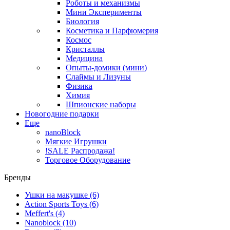
Роботы и механизмы
Мини Эксперименты
Биология
Косметика и Парфюмерия
Космос
Кристаллы
Медицина
Опыты-домики (мини)
Слаймы и Лизуны
Физика
Химия
Шпионские наборы
Новогодние подарки
Еще
nanoBlock
Мягкие Игрушки
!SALE Распродажа!
Торговое Оборудование
Бренды
Ушки на макушке
(6)
Action Sports Toys
(6)
Meffert's
(4)
Nanoblock
(10)