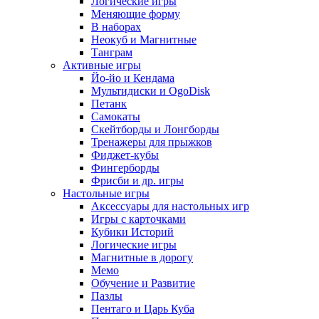
Логические игры
Меняющие форму
В наборах
Неокуб и Магнитные
Танграм
Активные игры
Йо-йо и Кендама
Мультидиски и OgoDisk
Петанк
Самокаты
Скейтборды и Лонгборды
Тренажеры для прыжков
Фиджет-кубы
Фингерборды
Фрисби и др. игры
Настольные игры
Аксессуары для настольных игр
Игры с карточками
Кубики Историй
Логические игры
Магнитные в дорогу
Мемо
Обучение и Развитие
Пазлы
Пентаго и Царь Куба