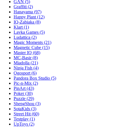
GAN
(5)
Graffiti
(2)
Hanayama
(97)
Happy Plant
(12)
IQ-Zabiaka
(8)
Klart
(1)
Lavka Games
(5)
Ludattica
(2)
Magic Moments
(21)
Magnetic Cube
(15)
Master IQ
(68)
MC-Basir
(8)
Miadolla
(21)
Ninja Fish
(4)
Ogosport
(6)
Pandora Box Studio
(5)
Pic-n-Mix
(2)
PinArt
(43)
Poker
(30)
Puzzle
(29)
ShengShou
(3)
SotaKids
(3)
Street Hit
(60)
Testplay
(1)
UpToys
(2)