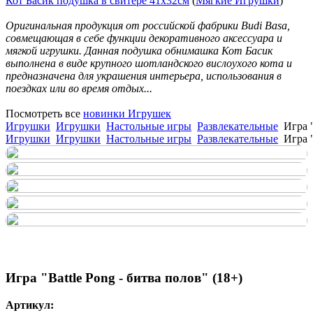
Кот Басик подушка в свитере 41х32см
(
Мягкие Игрушки
)
Оригинальная продукция от российской фабрики Budi Basa,
совмещающая в себе функции декоративного аксессуара и
мягкой игрушки. Данная подушка обнимашка Кот Басик
выполнена в виде крупного шотландского вислоухого кота и
предназначена для украшения интерьера, использования в
поездках или во время отдых...
Посмотреть все
новинки Игрушек
Игрушки
Игрушки
Настольные игры
Развлекательные
Игра "
Игрушки
Игрушки
Настольные игры
Развлекательные
Игра "
Игра "Battle Pong - битва полов" (18+)
Артикул: