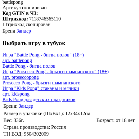
battlepong
Артикул скопирован
Код GTIN в ЧЗ:
Штрихкод:
7118746565110
Штрихкод скопирован
Бренд
Зандер
Выбрать игру в тубусе:
Игра "Battle Pong - битва полов" (18+)
арт. battlepong
Battle Pong - битва полов
Игра "Prosecco Pong - брызги шампанского" (18+)
арт. proseccopong
Prosecco Pong - брызги шампанского
Игра "Kids Pong" стаканы и мячики
арт. kidspong
Kids Pong для детских праздников
Бренд:
Зандер
Размер в упаковке (ШхВxГ): 12х34х12cм
Вес: 336г.
Возраст: от 18 лет.
Страна производства: Россия
ТН ВЭД: 9504302009