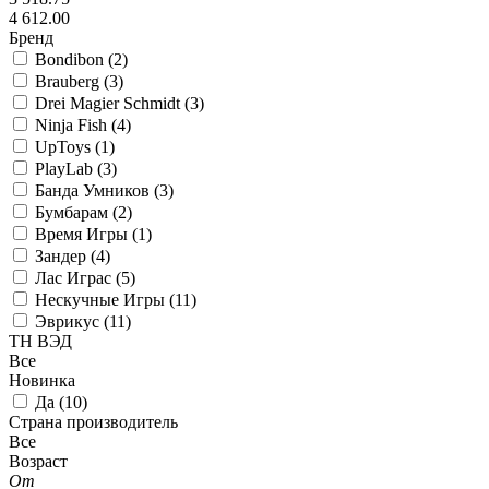
4 612.00
Бренд
Bondibon (
2
)
Brauberg (
3
)
Drei Magier Schmidt (
3
)
Ninja Fish (
4
)
UpToys (
1
)
PlayLab (
3
)
Банда Умников (
3
)
Бумбарам (
2
)
Время Игры (
1
)
Зандер (
4
)
Лас Играс (
5
)
Нескучные Игры (
11
)
Эврикус (
11
)
ТН ВЭД
Все
Новинка
Да (
10
)
Страна производитель
Все
Возраст
От