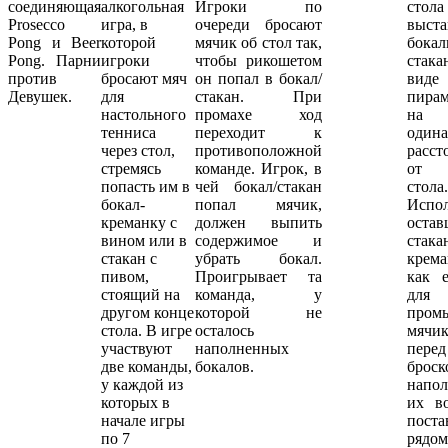
соединяющая
алкогольная
Игроки по
сто
Prosecco
игра,
в
очереди бросают
выста
Pong и Beer
которой
мячик об стол так,
бок
Pong. Парни
игроки
чтобы рикошетом
стак
против
бросают
мяч
он попал в бокал/
виде
Девушек.
для
стакан. При
пира
настольного
промахе ход
на
тенниса
переходит к
одина
через
стол,
противоположной
расст
стремясь
команде. Игрок, в
от ц
попасть
им
в
чей бокал/стакан
стола.
бокал-
попал мячик,
Испол
креманку с
должен выпить
остав
вином
или
в
содержимое и
стак
стакан
с
убрать бокал.
крем
пивом,
Проигрывает та
как е
стоящий
на
команда, у
для
другом
конце
которой не
пром
стола.
В
игре
осталось
мячик
участвуют
наполненных
перед
две
команды,
бокалов.
броск
у каждой
из
напол
которых
в
их в
начале игры
поста
по 7
рядом