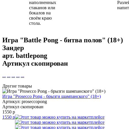
наполненных
Разле
стаканов или
напит
бокалов
на
своём
краю
стола.
Игра "Battle Pong - битва полов" (18+)
Зандер
арт.
battlepong
Артикул скопирован
...
...
...
...
...
Другие товары
Игра "Prosecco Pong - брызги шампанского" (18+)
Артикул: proseccopong
Артикул скопирован
1550 р
1550 р