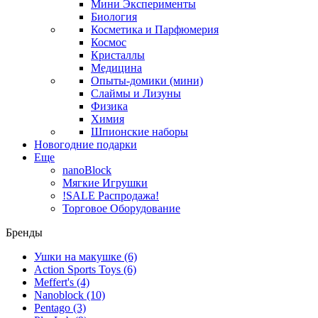
Мини Эксперименты
Биология
Косметика и Парфюмерия
Космос
Кристаллы
Медицина
Опыты-домики (мини)
Слаймы и Лизуны
Физика
Химия
Шпионские наборы
Новогодние подарки
Еще
nanoBlock
Мягкие Игрушки
!SALE Распродажа!
Торговое Оборудование
Бренды
Ушки на макушке
(6)
Action Sports Toys
(6)
Meffert's
(4)
Nanoblock
(10)
Pentago
(3)