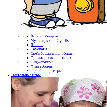
Йо-йо и Кендама
Мультидиски и OgoDisk
Петанк
Самокаты
Скейтборды и Лонгборды
Тренажеры для прыжков
Фиджет-кубы
Фингерборды
Фрисби и др. игры
Настольные игры