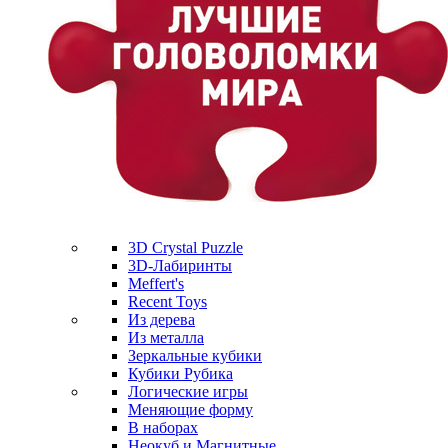
3D Crystal Puzzle
3D-Лабиринты
Meffert's
Recent Toys
Из дерева
Из металла
Зеркальные кубики
Кубики Рубика
Логические игры
Меняющие форму
В наборах
Неокуб и Магнитные