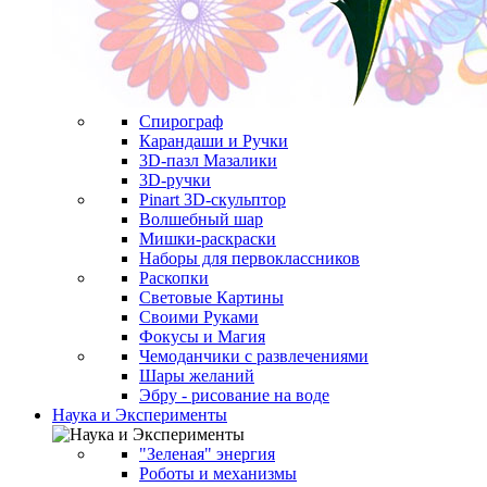
Спирограф
Карандаши и Ручки
3D-пазл Мазалики
3D-ручки
Pinart 3D-скульптор
Волшебный шар
Мишки-раскраски
Наборы для первоклассников
Раскопки
Световые Картины
Своими Руками
Фокусы и Магия
Чемоданчики с развлечениями
Шары желаний
Эбру - рисование на воде
Наука и Эксперименты
"Зеленая" энергия
Роботы и механизмы