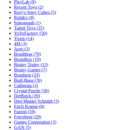
PlayLab
(9)
Recent Toys
(2)
Rory's Story Cubes
(5)
Rubik's
(8)
Spirograph
(1)
Talent Toys
(35)
YoYoFactory
(50)
Yuxin
(14)
4M
(3)
Aero
(3)
Bondibon
(79)
BrainBox
(19)
Brainy Trainy
(15)
Brainy Games
(7)
Brauberg
(33)
Budi Basa
(76)
Calligrata
(3)
Crystal Puzzle
(50)
Delfbrick
(39)
Drei Magier Schmidt
(3)
Erich Krause
(6)
Fanxin
(19)
Forceberg
(29)
Games Corporation
(3)
GAN
(5)