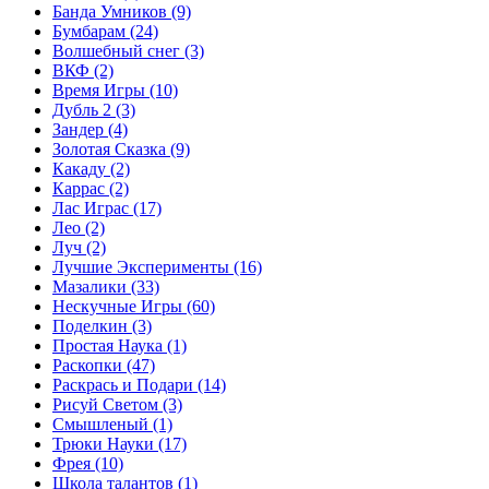
Банда Умников
(9)
Бумбарам
(24)
Волшебный снег
(3)
ВКФ
(2)
Время Игры
(10)
Дубль 2
(3)
Зандер
(4)
Золотая Сказка
(9)
Какаду
(2)
Каррас
(2)
Лас Играс
(17)
Лео
(2)
Луч
(2)
Лучшие Эксперименты
(16)
Мазалики
(33)
Нескучные Игры
(60)
Поделкин
(3)
Простая Наука
(1)
Раскопки
(47)
Раскрась и Подари
(14)
Рисуй Светом
(3)
Смышленый
(1)
Трюки Науки
(17)
Фрея
(10)
Школа талантов
(1)