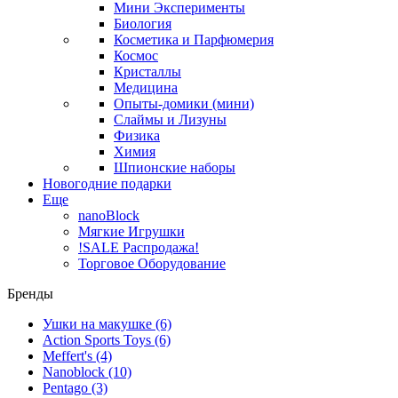
Мини Эксперименты
Биология
Косметика и Парфюмерия
Космос
Кристаллы
Медицина
Опыты-домики (мини)
Слаймы и Лизуны
Физика
Химия
Шпионские наборы
Новогодние подарки
Еще
nanoBlock
Мягкие Игрушки
!SALE Распродажа!
Торговое Оборудование
Бренды
Ушки на макушке
(6)
Action Sports Toys
(6)
Meffert's
(4)
Nanoblock
(10)
Pentago
(3)