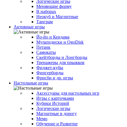
Логические игры
Меняющие форму
В наборах
Неокуб и Магнитные
Танграм
Активные игры
Йо-йо и Кендама
Мультидиски и OgoDisk
Петанк
Самокаты
Скейтборды и Лонгборды
Тренажеры для прыжков
Фиджет-кубы
Фингерборды
Фрисби и др. игры
Настольные игры
Аксессуары для настольных игр
Игры с карточками
Кубики Историй
Логические игры
Магнитные в дорогу
Мемо
Обучение и Развитие