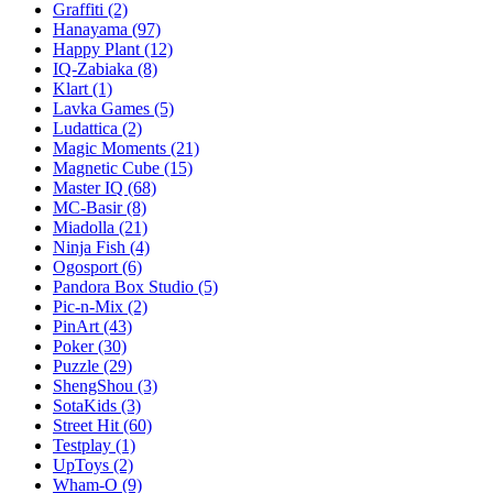
Graffiti
(2)
Hanayama
(97)
Happy Plant
(12)
IQ-Zabiaka
(8)
Klart
(1)
Lavka Games
(5)
Ludattica
(2)
Magic Moments
(21)
Magnetic Cube
(15)
Master IQ
(68)
MC-Basir
(8)
Miadolla
(21)
Ninja Fish
(4)
Ogosport
(6)
Pandora Box Studio
(5)
Pic-n-Mix
(2)
PinArt
(43)
Poker
(30)
Puzzle
(29)
ShengShou
(3)
SotaKids
(3)
Street Hit
(60)
Testplay
(1)
UpToys
(2)
Wham-O
(9)