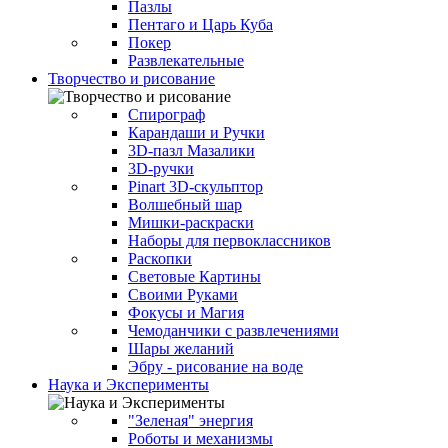
Пазлы
Пентаго и Царь Куба
Покер
Развлекательные
Творчество и рисование
Спирограф
Карандаши и Ручки
3D-пазл Мазалики
3D-ручки
Pinart 3D-скульптор
Волшебный шар
Мишки-раскраски
Наборы для первоклассников
Раскопки
Световые Картины
Своими Руками
Фокусы и Магия
Чемоданчики с развлечениями
Шары желаний
Эбру - рисование на воде
Наука и Эксперименты
"Зеленая" энергия
Роботы и механизмы