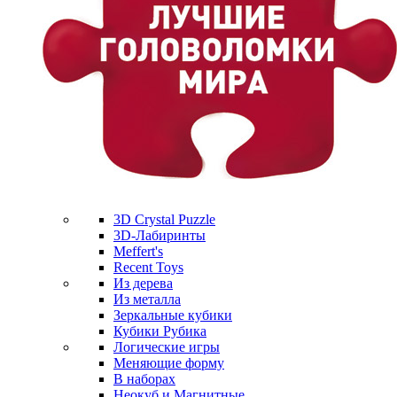
3D Crystal Puzzle
3D-Лабиринты
Meffert's
Recent Toys
Из дерева
Из металла
Зеркальные кубики
Кубики Рубика
Логические игры
Меняющие форму
В наборах
Неокуб и Магнитные