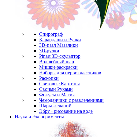
Спирограф
Карандаши и Ручки
3D-пазл Мазалики
3D-ручки
Pinart 3D-скульптор
Волшебный шар
Мишки-раскраски
Наборы для первоклассников
Раскопки
Световые Картины
Своими Руками
Фокусы и Магия
Чемоданчики с развлечениями
Шары желаний
Эбру - рисование на воде
Наука и Эксперименты