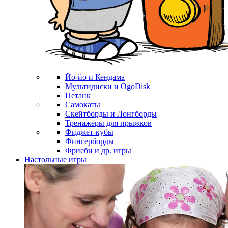
Йо-йо и Кендама
Мультидиски и OgoDisk
Петанк
Самокаты
Скейтборды и Лонгборды
Тренажеры для прыжков
Фиджет-кубы
Фингерборды
Фрисби и др. игры
Настольные игры