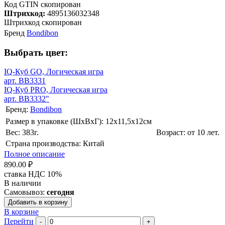
Код GTIN скопирован
Штрихкод:
4895136032348
Штрихкод скопирован
Бренд
Bondibon
Выбрать цвет:
IQ-Куб GO, Логическая игра
арт. BB3331
IQ-Куб PRO, Логическая игра
арт. BB3332"
Бренд:
Bondibon
Размер в упаковке (ШхВxГ): 12х11,5х12cм
Вес: 383г.
Возраст: от 10 лет.
Страна производства: Китай
Полное описание
890.00 ₽
ставка НДС 10%
В наличии
Самовывоз:
сегодня
Добавить в корзину
В корзине
Перейти
-
+