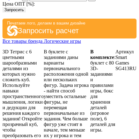
Цена ОПТ [
%
]:
Запросить
Печатаем лого, делаем в вашем дизайне
Запросить расчет
Все товары бренда Логические игры
3D Тетрис с 6
В буклете с
В
Артикул
цветными
заданиями даны
комплекте
:
Smart
шарообразными
варианты
буклет с 80
Games
деталями из
первоначального
3D-
SG413RU
которых нужно
расположения одной
заданиями
сложить куб.
или нескольких
и
Используйте
фигур. Задача игрока
правилами
навыки
- найти способ
игры, бокс
пространственного
уместить остальные
для
мышления, логики
фигуры, не
хранения
и дедукции для
перемещая
деталей
решения каждого
первоначальные из
(игровое
задания! Откройте
задания. Чем больше
поле), 6
прозрачный куб,
фигур уже стоят в
деталей для
чтобы
начале, тем меньше
игры.
преобразовать его
их у игрока и тем