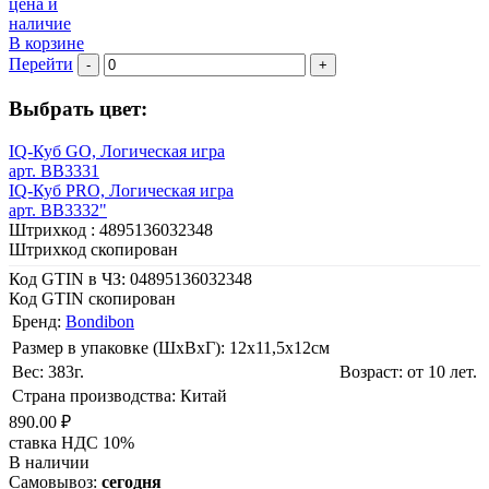
цена и
наличие
В корзине
Перейти
-
+
Выбрать цвет:
IQ-Куб GO, Логическая игра
арт. BB3331
IQ-Куб PRO, Логическая игра
арт. BB3332"
Штрихкод :
4895136032348
Штрихкод скопирован
Код GTIN в ЧЗ:
04895136032348
Код GTIN скопирован
Бренд:
Bondibon
Размер в упаковке (ШхВxГ): 12х11,5х12cм
Вес: 383г.
Возраст: от 10 лет.
Страна производства: Китай
890.00 ₽
ставка НДС 10%
В наличии
Самовывоз:
сегодня