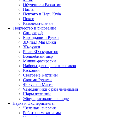
Обучение и Развитие
Пазлы
Пентаго и Царь Куба
Покер
Развлекательные
Творчество и рисование
Спирограф
Карандаши и Ручки
3D-пазл Мазалики
3D-ручки
Pinart 3D-скульптор
Волшебный шар
Мишки-раскраски
Наборы для первоклассников
Раскопки
Световые Картины
Своими Руками
Фокусы и Магия
Чемоданчики с развлечениями
Шары желаний
Эбру - рисование на воде
Наука и Эксперименты
"Зеленая" энергия
Роботы и механизмы