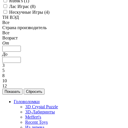
Rubik's (
1
)
Лас Играс (
8
)
Нескучные Игры (
4
)
ТН ВЭД
Все
Страна производитель
Все
Возраст
От
До
3
5
8
10
12
Головоломки
3D Crystal Puzzle
3D-Лабиринты
Meffert's
Recent Toys
Из дерева