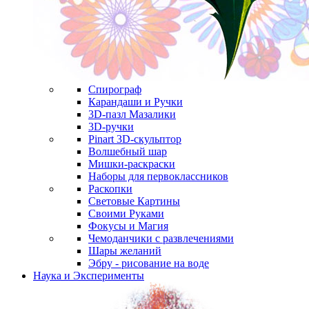
Спирограф
Карандаши и Ручки
3D-пазл Мазалики
3D-ручки
Pinart 3D-скульптор
Волшебный шар
Мишки-раскраски
Наборы для первоклассников
Раскопки
Световые Картины
Своими Руками
Фокусы и Магия
Чемоданчики с развлечениями
Шары желаний
Эбру - рисование на воде
Наука и Эксперименты