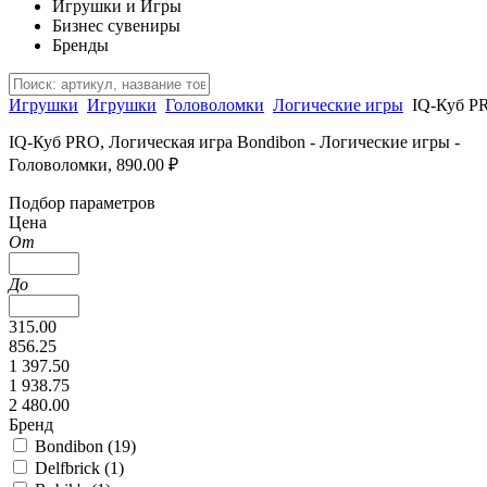
Игрушки и Игры
Бизнес сувениры
Бренды
Игрушки
Игрушки
Головоломки
Логические игры
IQ-Куб PR
IQ-Куб PRO, Логическая игра Bondibon - Логические игры -
Головоломки, 890.00 ₽
Подбор параметров
Цена
От
До
315.00
856.25
1 397.50
1 938.75
2 480.00
Бренд
Bondibon (
19
)
Delfbrick (
1
)