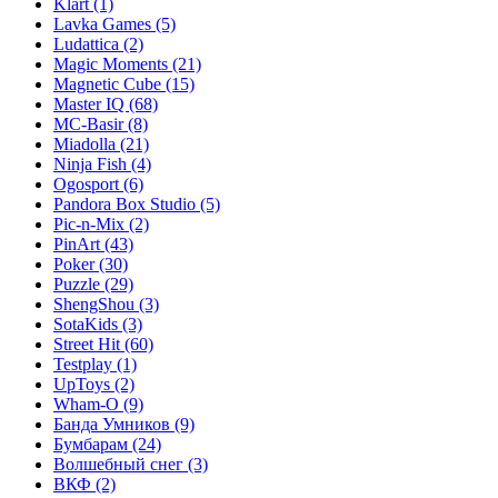
Klart
(1)
Lavka Games
(5)
Ludattica
(2)
Magic Moments
(21)
Magnetic Cube
(15)
Master IQ
(68)
MC-Basir
(8)
Miadolla
(21)
Ninja Fish
(4)
Ogosport
(6)
Pandora Box Studio
(5)
Pic-n-Mix
(2)
PinArt
(43)
Poker
(30)
Puzzle
(29)
ShengShou
(3)
SotaKids
(3)
Street Hit
(60)
Testplay
(1)
UpToys
(2)
Wham-O
(9)
Банда Умников
(9)
Бумбарам
(24)
Волшебный снег
(3)
ВКФ
(2)