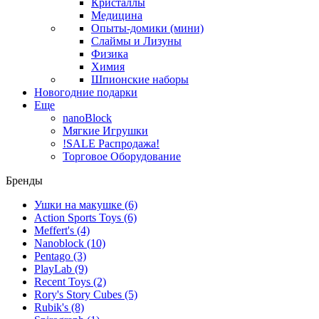
Кристаллы
Медицина
Опыты-домики (мини)
Слаймы и Лизуны
Физика
Химия
Шпионские наборы
Новогодние подарки
Еще
nanoBlock
Мягкие Игрушки
!SALE Распродажа!
Торговое Оборудование
Бренды
Ушки на макушке
(6)
Action Sports Toys
(6)
Meffert's
(4)
Nanoblock
(10)
Pentago
(3)
PlayLab
(9)
Recent Toys
(2)
Rory's Story Cubes
(5)
Rubik's
(8)