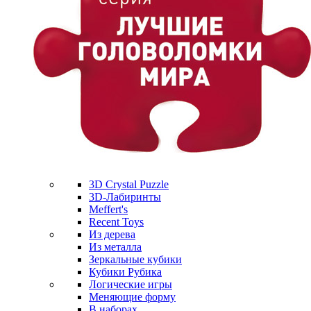
3D Crystal Puzzle
3D-Лабиринты
Meffert's
Recent Toys
Из дерева
Из металла
Зеркальные кубики
Кубики Рубика
Логические игры
Меняющие форму
В наборах