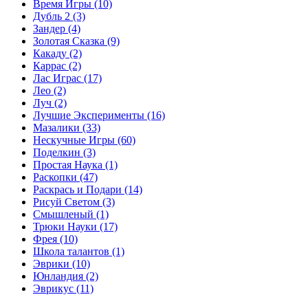
Время Игры
(10)
Дубль 2
(3)
Зандер
(4)
Золотая Сказка
(9)
Какаду
(2)
Каррас
(2)
Лас Играс
(17)
Лео
(2)
Луч
(2)
Лучшие Эксперименты
(16)
Мазалики
(33)
Нескучные Игры
(60)
Поделкин
(3)
Простая Наука
(1)
Раскопки
(47)
Раскрась и Подари
(14)
Рисуй Светом
(3)
Смышленый
(1)
Трюки Науки
(17)
Фрея
(10)
Школа талантов
(1)
Эврики
(10)
Юнландия
(2)
Эврикус
(11)