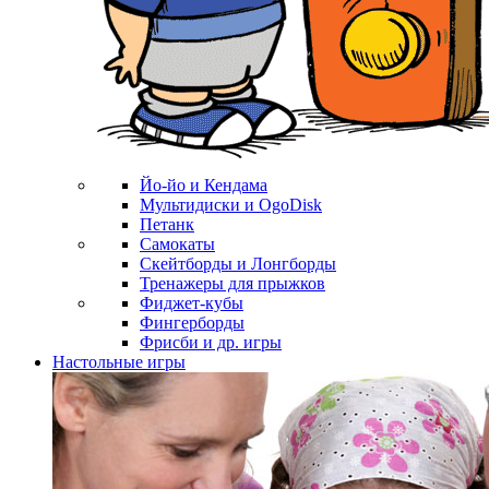
Йо-йо и Кендама
Мультидиски и OgoDisk
Петанк
Самокаты
Скейтборды и Лонгборды
Тренажеры для прыжков
Фиджет-кубы
Фингерборды
Фрисби и др. игры
Настольные игры