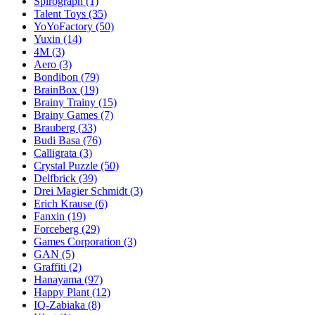
Spirograph
(1)
Talent Toys
(35)
YoYoFactory
(50)
Yuxin
(14)
4M
(3)
Aero
(3)
Bondibon
(79)
BrainBox
(19)
Brainy Trainy
(15)
Brainy Games
(7)
Brauberg
(33)
Budi Basa
(76)
Calligrata
(3)
Crystal Puzzle
(50)
Delfbrick
(39)
Drei Magier Schmidt
(3)
Erich Krause
(6)
Fanxin
(19)
Forceberg
(29)
Games Corporation
(3)
GAN
(5)
Graffiti
(2)
Hanayama
(97)
Happy Plant
(12)
IQ-Zabiaka
(8)