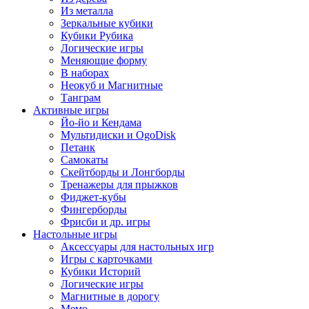
Из металла
Зеркальные кубики
Кубики Рубика
Логические игры
Меняющие форму
В наборах
Неокуб и Магнитные
Танграм
Активные игры
Йо-йо и Кендама
Мультидиски и OgoDisk
Петанк
Самокаты
Скейтборды и Лонгборды
Тренажеры для прыжков
Фиджет-кубы
Фингерборды
Фрисби и др. игры
Настольные игры
Аксессуары для настольных игр
Игры с карточками
Кубики Историй
Логические игры
Магнитные в дорогу
Мемо