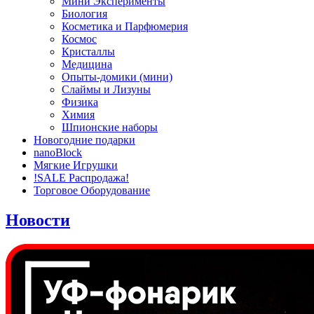
Мини Эксперименты
Биология
Косметика и Парфюмерия
Космос
Кристаллы
Медицина
Опыты-домики (мини)
Слаймы и Лизуны
Физика
Химия
Шпионские наборы
Новогодние подарки
nanoBlock
Мягкие Игрушки
!SALE Распродажа!
Торговое Оборудование
Новости